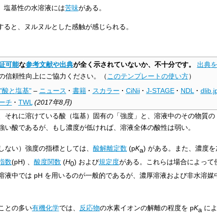
、塩基性の水溶液には
苦味
がある。
すると、ヌルヌルとした感触が感じられる。
証可能
な
参考文献や出典
が全く示されていないか、不十分です。
出典
の信頼性向上にご協力ください。
（
このテンプレートの使い方
）
"酸と塩基"
–
ニュース
·
書籍
·
スカラー
·
CiNii
·
J-STAGE
·
NDL
·
dlib.j
ーチ
·
TWL
(
2017年8月
)
、それに溶けている酸（塩基）固有の「強度」と、溶液中のその物質の
強い酸であるが、もし濃度が低ければ、溶液全体の酸性は弱い。
しない）強度の指標としては、
酸解離定数
(
p
K
) がある。また、濃度
a
指数
(pH) 、
酸度関数
(
H
) および
規定度
がある。これらは場合によって
0
溶液中では pH を用いるのが一般的であるが、濃厚溶液および非水溶媒
ことの多い
有機化学
では、
反応物
の水素イオンの解離の程度を
p
K
によ
a