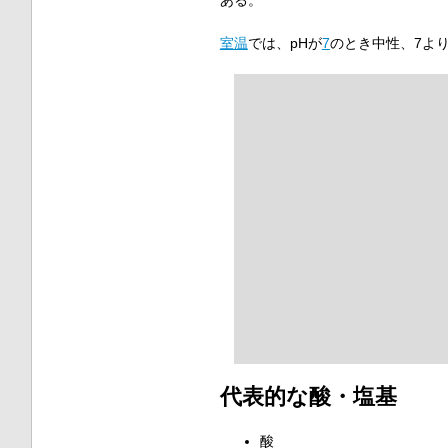
室温
では、pHが
7
のとき中性、7よ
代表的な酸・塩基
酸