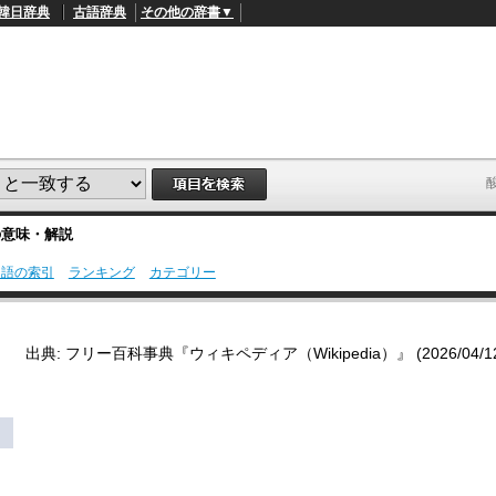
韓日辞典
古語辞典
その他の辞書▼
の意味・解説
用語の索引
ランキング
カテゴリー
L
/
o
a
d
出典: フリー百科事典『ウィキペディア（Wikipedia）』 (2026/04/12 0
e
d
:
4
9
.
4
5
%