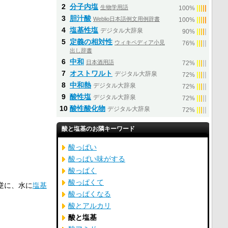
2
分子内塩
生物学用語
|
|
|
|
|
100%
3
胆汁酸
Weblio日本語例文用例辞書
|
|
|
|
|
100%
4
塩基性塩
デジタル大辞泉
|
|
|
|
|
90%
5
定義の相対性
ウィキペディア小見
|
|
|
|
|
76%
出し辞書
6
中和
日本酒用語
|
|
|
|
|
72%
7
オストワルト
デジタル大辞泉
|
|
|
|
|
72%
8
中和熱
デジタル大辞泉
|
|
|
|
|
72%
9
酸性塩
デジタル大辞泉
|
|
|
|
|
72%
10
酸性酸化物
デジタル大辞泉
|
|
|
|
|
72%
酸と塩基のお隣キーワード
酸っぱい
酸っぱい味がする
酸っぱく
酸っぱくて
逆に、水に
塩基
酸っぱくなる
酸とアルカリ
酸と塩基