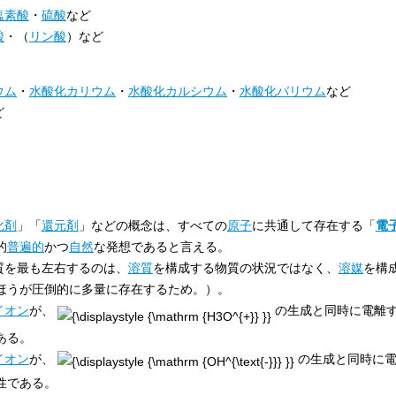
塩素酸
・
硫酸
など
酸
・（
リン酸
）など
ウム
・
水酸化カリウム
・
水酸化カルシウム
・
水酸化バリウム
など
ど
化剤
」「
還元剤
」などの概念は、すべての
原子
に共通して存在する「
電
的
普遍的
かつ
自然
な発想であると言える。
質を最も左右するのは、
溶質
を構成する物質の状況ではなく、
溶媒
を構
ほうが圧倒的に多量に存在するため。）。
イオン
が、
の生成と同時に電離
ある。
イオン
が、
の生成と同時に電
性である。