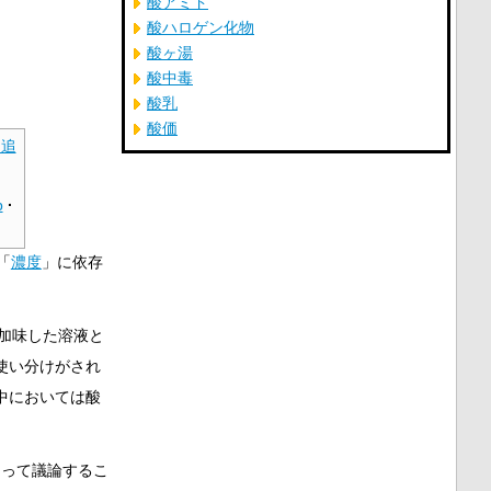
酸アミド
酸ハロゲン化物
酸ヶ湯
酸中毒
酸乳
酸価
を追
p
·
「
濃度
」に依存
を加味した溶液と
使い分けがされ
中においては酸
って議論するこ