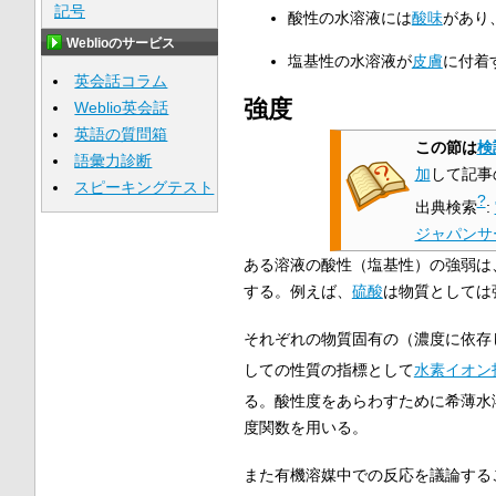
記号
酸性の水溶液には
酸味
があり
Weblioのサービス
塩基性の水溶液が
皮膚
に付着
英会話コラム
強度
Weblio英会話
英語の質問箱
この節は
検
語彙力診断
加
して記事
スピーキングテスト
?
出典検索
:
ジャパンサ
ある溶液の酸性（塩基性）の強弱は
する。例えば、
硫酸
は物質としては
それぞれの物質固有の（濃度に依存
しての性質の指標として
水素イオン
る。酸性度をあらわすために希薄水
度関数を用いる。
また有機溶媒中での反応を議論する