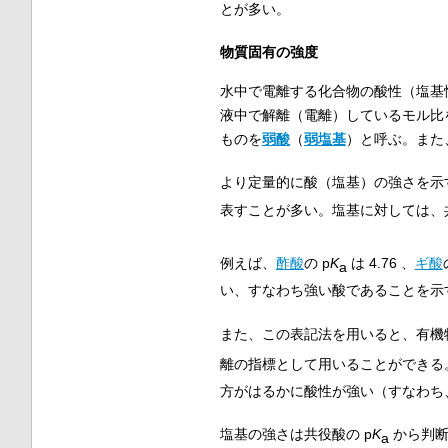
とが多い。
物質固有の強度
水中で電離する化合物の酸性（塩基
液中で解離（電離）しているモル比を
ものを
弱酸
（
弱塩基
）と呼ぶ。また
より定量的に酸（塩基）の強さを示
表すことが多い。塩基に対しては、
例えば、
酢酸
の
p
K
は 4.76 、
ギ酸
a
い、すなわち強い酸であることを示す
また、この表記法を用いると、有機
離の指標として用いることができる
方がはるかに酸性が強い（すなわち
塩基の強さは共役酸の
p
K
から判断
a