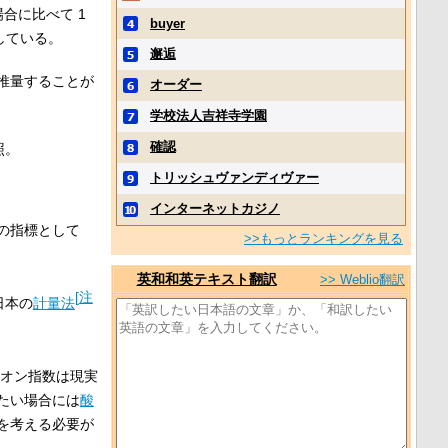
合に比べて 1
buyer
している。
邂逅
推量することが
オーダー
学校法人吉祥寺学園
確認
照。
トリッシュヴァンディヴァー
インターネットカジノ
の指標として
>>もっとランキングを見る
英和和英テキスト翻訳
>> Weblio翻訳
[
注
日本の
計量法
オン指数は現実
たい場合には
酸
を考える必要が