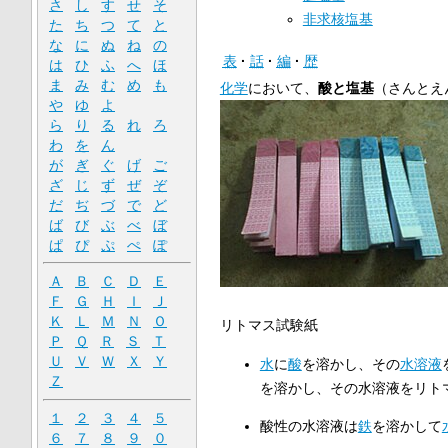
さ
し
す
せ
そ
非求核塩基
た
ち
つ
て
と
な
に
ぬ
ね
の
表
話
編
歴
は
ひ
ふ
へ
ほ
ま
み
む
め
も
化学
において、
酸と塩基
（さんとえ
や
ゆ
よ
ら
り
る
れ
ろ
わ
を
ん
が
ぎ
ぐ
げ
ご
ざ
じ
ず
ぜ
ぞ
だ
ぢ
づ
で
ど
ば
び
ぶ
べ
ぼ
ぱ
ぴ
ぷ
ぺ
ぽ
Ａ
Ｂ
Ｃ
Ｄ
Ｅ
Ｆ
Ｇ
Ｈ
Ｉ
Ｊ
Ｋ
Ｌ
Ｍ
Ｎ
Ｏ
リトマス試験紙
Ｐ
Ｑ
Ｒ
Ｓ
Ｔ
Ｕ
Ｖ
Ｗ
Ｘ
Ｙ
水
に
酸
を溶かし、その
水溶液
Ｚ
を溶かし、その水溶液をリト
１
２
３
４
５
酸性の水溶液は
鉄
を溶かして
６
７
８
９
０