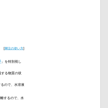
[
脚注の使い方
]
子
」を特別視し
成する物質の状
するので、水溶液
離するので、水