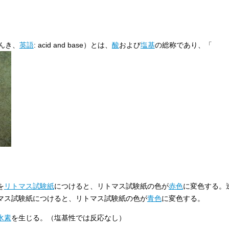
んき、
英語
:
acid and base
）とは、
酸
および
塩基
の総称であり、「
を
リトマス試験紙
につけると、リトマス試験紙の色が
赤色
に変色する。
マス試験紙につけると、リトマス試験紙の色が
青色
に変色する。
水素
を生じる。（塩基性では反応なし）