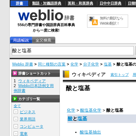
辞書
類語・対義語辞典
英和・和英辞典
日中中日辞典
日韓
無料の翻訳なら
Weblio翻訳！
556の専門辞書や国語辞典百科事典
から一度に検索!
Weblio 辞書
>
同じ種類の言葉
>
化学
>
分子化学
>
塩基
>
酸と塩基
辞書ショートカット
ウィキペディア
索引トップ
1
ウィキペディア
U
2
Weblio日本語例文用
酸と塩基
n
例辞書
m
u
カテゴリ一覧
t
e
全て
化学
>
酸塩基化学
>
酸と塩基
ビジネス
＋
酸
と
塩基
業界用語
＋
コンピュータ
＋
酸塩基抽出
電車
＋