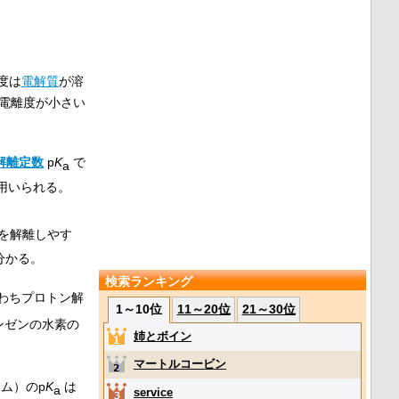
度は
電解質
が溶
電離度が小さい
解離定数
p
K
で
a
用いられる。
を解離しやす
分かる。
検索ランキング
わちプロトン解
1～10位
11～20位
21～30位
ンゼンの水素の
姉とボイン
マートルコービン
ウム）の
p
K
は
a
service