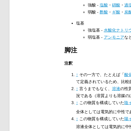
強酸 -
塩酸
・
硝酸
・
過
弱酸 -
酢酸
・
ギ酸
・
炭
塩基
強塩基 -
水酸化ナトリ
弱塩基 -
アンモニア
な
脚注
注釈
↑
その一方で、たとえば「
酸
て定義されているため、比較
↑
言うまでもなく、
溶液
の性
況である（溶質よりも溶媒の
↑
この物質を構成していた
陰
全体としては電気的に中性で
↑
この物質を構成していた
陽
溶液全体としては電気的に中