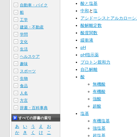
酸と塩基
自動車・バイク
＋
中和
と
塩
船
＋
アシドーシスとアルカローシ
工学
＋
酸解離定数
建築・不動産
＋
酸度関数
学問
＋
緩衝液
文化
＋
pH
生活
＋
pH指示薬
ヘルスケア
＋
プロトン親和力
趣味
＋
自己解離
スポーツ
＋
酸
生物
＋
無機酸
食品
＋
有機酸
人名
＋
強酸
方言
＋
超酸
辞書・百科事典
＋
塩基
すべての辞書の索引
有機塩基
あ
い
う
え
お
強塩基
か
き
く
け
こ
超塩基