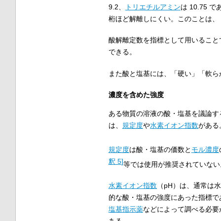
9.2、
トリエチルアミン
は 10.7
桁ほど解離しにくい。このことは、ト
酸解離定数を指標として用いること
できる。
また酸と塩基には、「硬い」「軟ら
濃度を含めた強度
ある物質の溶液の酸・塩基を議論す
は、
規定度
や
水素イオン指数
がある
規定度
は酸・塩基の価数と
モル濃度
釈 5
]
等では使用が推奨されていない
水素イオン指数
（pH）は、通常は
的な酸・塩基の強度にあった指標で
塩基指示薬
などによって調べる必要
ある。