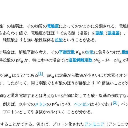
性）の強弱は、その物質の
電離度
によっておおまかに分類される。電離
あらわす値で、電離度がほぼ 1 である酸（塩基）を
強酸
（
強塩基
）、
、純硫酸よりも強い酸性媒体を
超酸
ということがある。
す場合は、解離平衡を考え、その
平衡定数
K
の
対数
に負号をつけた
酸
a
共役酸の
p
K
か、特に水中の場合では
塩基解離定数
p
K
= 14 −
p
K
が
a
b
a
[
1
]
の
p
K
は 3.77 である
。
p
K
は定義から数値が小さいほど水素イオン
a
a
。したがって、同じ弱酸でもギ酸のほうが酢酸より 10 倍強いことが
物など通常電離するとは考えない化合物に対しても酸・塩基の強度すな
[
2
]
。例えば、水中での
メタン
の
p
K
は 48、
ベンゼン
は 43 であり
、ベ
a
、プロトンとして引き抜かれやすい）ことが分かる。
することができる。例えば、プロトン化された
アンモニア
（アンモニ