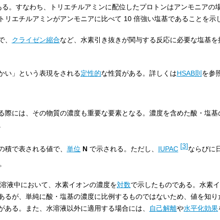
5 である。すなわち、トリエチルアミンに配位したプロトンはアンモニアの場
リエチルアミンがアンモニアに比べて 10 倍強い塩基であることを示
で、
クライゼン縮合
など、水素引き抜きが関与する反応に必要な塩基を
かい」という表現をされる
定性的
な性質がある。詳しくは
HSAB則
を参
る際には、その物質の濃度も重要な要素となる。濃度を含めた酸・塩基
。
[
3
]
の積で表される値で、
単位
N
で示される。ただし、
IUPAC
ならびに
。
水溶液中において、水素イオンの濃度を
対数
で示したものである。水素イ
あるが、単純に酸・塩基の濃度に比例するものではないため、値を知り
がある。また、水溶液以外に適用する場合には、
自己解離
や
水平化効果