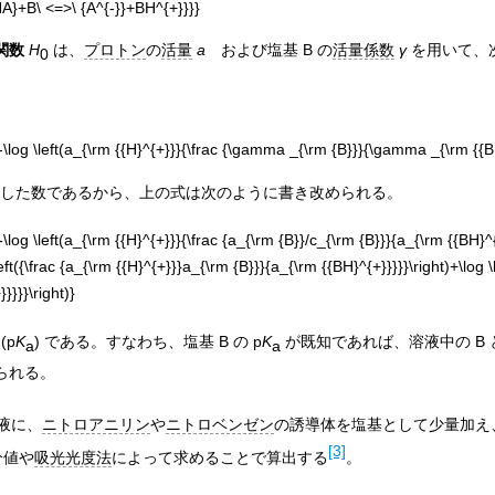
関数
H
は、
プロトン
の
活量
a
および塩基 B の
活量係数
γ
を用いて、
0
した数であるから、上の式は次のように書き改められる。
(
p
K
) である。すなわち、塩基 B の
p
K
が既知であれば、溶液中の B と
a
a
られる。
液に、
ニトロアニリン
や
ニトロベンゼン
の誘導体を塩基として少量加え、
[3]
分値や
吸光光度法
によって求めることで算出する
。