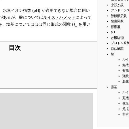
中和と塩
、
水素イオン指数
(pH) が適用できない場合に用い
アシドーシ
酸解離定数
があるが、酸については
ルイス・ハメット
によって
酸度関数
を、塩基についてはほぼ同じ形式の関数
H
_ を用い
緩衝液
pH
pH指示薬
プロトン親
目次
自己解離
酸
ルイ
無機
有機
強酸
超酸
塩基
ルイ
有機
強塩
超塩
非求