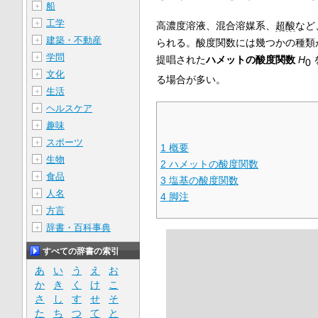
船
＋
工学
＋
高濃度溶液、混合溶媒系、
超酸
など
建築・不動産
＋
られる。酸度関数には幾つかの種類
学問
＋
提唱された
ハメットの酸度関数
H
0
文化
＋
る場合が多い。
生活
＋
ヘルスケア
＋
趣味
＋
スポーツ
＋
1
概要
生物
＋
2
ハメットの酸度関数
食品
＋
3
塩基の酸度関数
人名
＋
4
脚注
方言
＋
辞書・百科事典
＋
すべての辞書の索引
あ
い
う
え
お
か
き
く
け
こ
さ
し
す
せ
そ
た
ち
つ
て
と