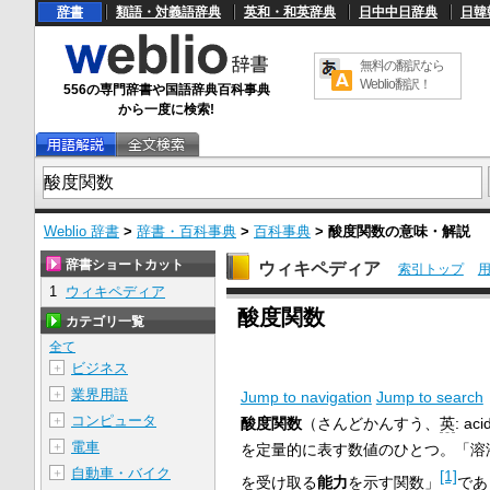
辞書
類語・対義語辞典
英和・和英辞典
日中中日辞典
日韓
無料の翻訳なら
Weblio翻訳！
556の専門辞書や国語辞典百科事典
から一度に検索!
Weblio 辞書
>
辞書・百科事典
>
百科事典
>
酸度関数
の意味・解説
辞書ショートカット
ウィキペディア
索引トップ
1
ウィキペディア
U
酸度関数
n
カテゴリ一覧
m
u
全て
t
ビジネス
＋
e
業界用語
＋
Jump to navigation
Jump to search
コンピュータ
＋
酸度関数
（さんどかんすう、
英
:
acid
電車
＋
を定量的に表す数値のひとつ。「溶
自動車・バイク
＋
[1]
を受け取る
能力
を示す関数」
であ