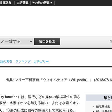
韓日辞典
古語辞典
その他の辞書▼
用語の索引
ランキング
カテゴリー
L
/
o
a
d
出典: フリー百科事典『ウィキペディア（Wikipedia）』 (2018/07/18 2
e
d
:
4
5
ity function
）は、溶液などの媒体の
酸塩基性
の強さ
酸
と
.
3
液が、水素イオンを与える能力、または水素イオン
3
酸塩基抽出
%
り、溶液の組成に固有の数値として求められる。
酸と塩基の