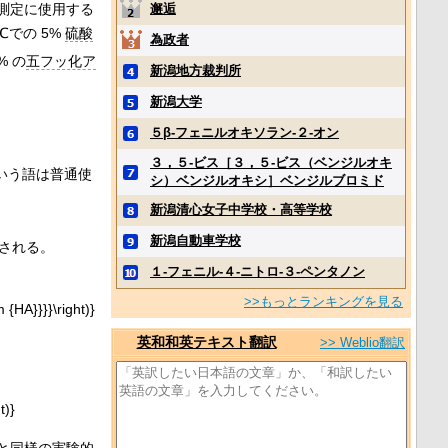
測定に使用する
邂逅
での 5%
硫酸
為政者
% の
五フッ化ア
新潟地方裁判所
新潟大学
５β‐フェニルオキソラン‐２‐オン
３，５‐ビス［３，５‐ビス（ベンジルオキ
いう語は普通使
シ）ベンジルオキシ］ベンジルブロミド
新潟清心女子中学校・高等学校
新潟自動車学校
義される。
１‐フェニル‐４‐ニトロ‐３‐ペンタノン
>>もっとランキングを見る
英和和英テキスト翻訳
>> Weblio翻訳
と同様の実験的