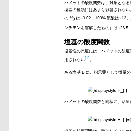
ハメットの酸度関数は、対象となる
塩基の種類にはあまり影響されない
の
H
は -0.02、100% 硫酸は -12、
0
ンチモン
を溶解したもの）は -26.5
塩基の酸度関数
塩基性の尺度には、ハメットの酸度
[1]
用されない
。
ある塩基 B に、指示薬として微量の
ハメットの酸度関数と同様に、活量
塩基の酸度関数は、酸として
フルオ