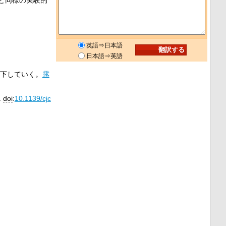
英語⇒日本語
日本語⇒英語
低下していく。
露
.
doi
:
10.1139/cjc