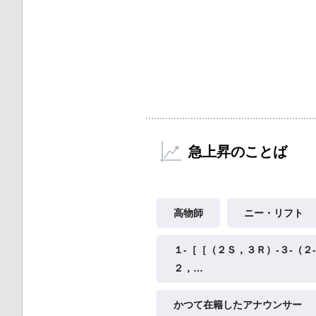
急上昇のことば
高物師
ニー・リフト
１‐［［（２Ｓ，３Ｒ）‐３‐（２
２，…
かつて在籍したアナウンサー