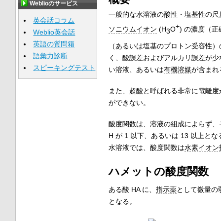
Weblioのサービス
一般的な水溶液の酸性・塩基性の尺
英会話コラム
+
ソニウムイオン
(H
O
) の濃度（
3
Weblio英会話
英語の質問箱
（あるいは塩基のプロトン受容性）
語彙力診断
く、酸誤差およびアルカリ誤差が少
スピーキングテスト
い溶液、あるいは
有機溶媒
が含まれ
また、
超酸
と呼ばれる非常に電離度
ができない。
酸度関数は、溶液の組成によらず、
H が 1 以下、あるいは 13 以上
水溶液では、酸度関数は
水素イオン
ハメットの酸度関数
ある酸 HA に、
指示薬
として微量の弱
となる。