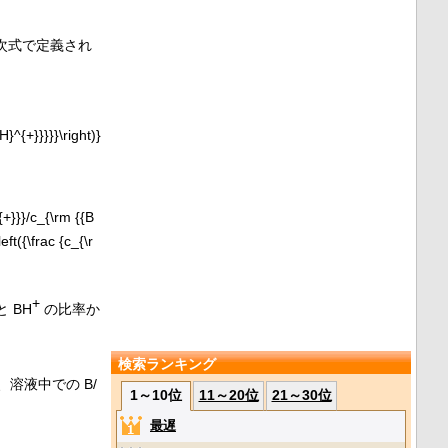
次式で定義され
+
 BH
の比率か
検索ランキング
溶液中での B/
1～10位
11～20位
21～30位
最遅