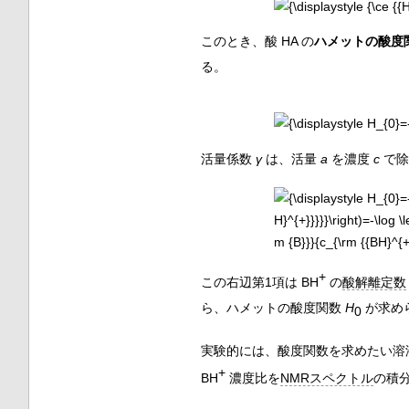
このとき、酸 HA の
ハメットの酸度
る。
活量係数
γ
は、活量
a
を濃度
c
で除
+
この右辺第1項は BH
の
酸解離定数
ら、ハメットの酸度関数
H
が求め
0
実験的には、酸度関数を求めたい溶
+
BH
濃度比を
NMRスペクトル
の積