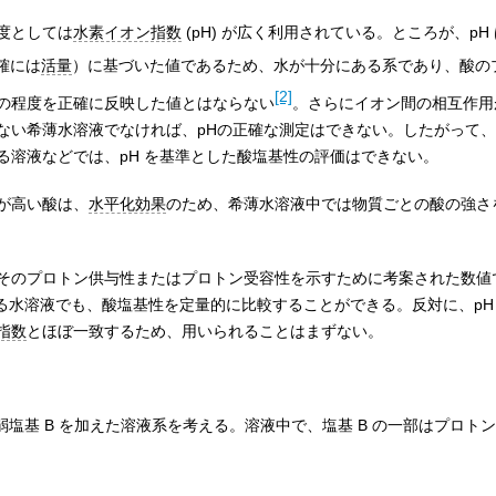
度としては
水素イオン指数
(pH) が広く利用されている。ところが、pH
正確には
活量
）に基づいた値であるため、水が十分にある系であり、酸の
[2]
の程度を正確に反映した値とはならない
。さらにイオン間の相互作用
ない希薄水溶液でなければ、pHの正確な測定はできない。したがって
る溶液などでは、pH を基準とした酸塩基性の評価はできない。
が高い酸は、
水平化効果
のため、希薄水溶液中では物質ごとの酸の強さ
そのプロトン供与性またはプロトン受容性を示すために考案された数値で
となる水溶液でも、酸塩基性を定量的に比較することができる。反対に、pH が 
指数
とほぼ一致するため、用いられることはまずない。
塩基 B を加えた溶液系を考える。溶液中で、塩基 B の一部はプロトン