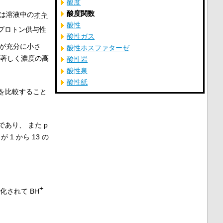
酸度
酸度関数
 は溶液中の
オキ
酸性
プロトン供与性
酸性ガス
が充分に小さ
酸性ホスファターゼ
、著しく濃度の高
酸性岩
酸性泉
酸性紙
を比較すること
あり、 また p
1 から 13 の
+
化されて BH