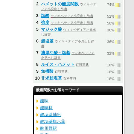
2
ハメットの酸度関数
ウィキペデ
|
|
|
|
|
74%
ィア小見出し辞書
3
塩酸
ウィキペディア小見出し辞書
|
|
|
|
|
52%
4
強度
ウィキペディア小見出し辞書
|
|
|
|
|
50%
5
マジック酸
ウィキペディア小見出
|
|
|
|
|
36%
し辞書
6
超塩基
ウィキペディア小見出し辞
|
|
|
|
|
36%
書
7
濃厚な酸・塩基
ウィキペディア
|
|
|
|
|
32%
小見出し辞書
8
ルイス・ハメット
百科事典
|
|
|
|
|
18%
9
無機酸
百科事典
|
|
|
|
|
18%
10
非求核塩基
百科事典
|
|
|
|
|
18%
酸度関数のお隣キーワード
酸味
酸味料
酸塩基抽出
酸塩基指示薬
酸川野駅