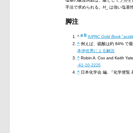
手法で求められる。
H
_ は強い塩
脚注
a
b
^
IUPAC Gold Book
"acidi
^
例えば、硫酸は約 84% 
本伊佐男による解説
^
Robin A. Cox and Keith Yate
-61-10-2225
^
日本化学会 編, 『化学便覧 基