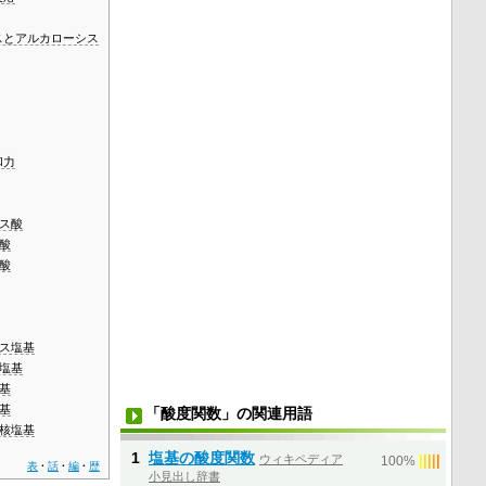
スとアルカローシス
和力
ス酸
酸
酸
ス塩基
塩基
基
基
「酸度関数」の関連用語
核塩基
1
塩基の酸度関数
ウィキペディア
|
|
|
|
|
100%
表
話
編
歴
小見出し辞書