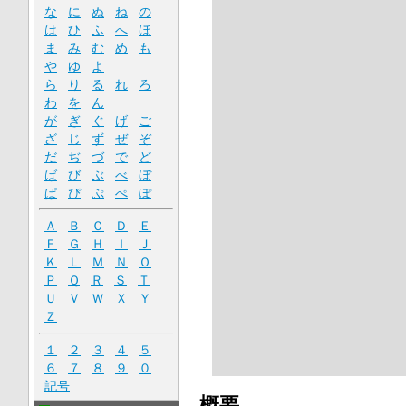
な
に
ぬ
ね
の
は
ひ
ふ
へ
ほ
ま
み
む
め
も
や
ゆ
よ
ら
り
る
れ
ろ
わ
を
ん
が
ぎ
ぐ
げ
ご
ざ
じ
ず
ぜ
ぞ
だ
ぢ
づ
で
ど
ば
び
ぶ
べ
ぼ
ぱ
ぴ
ぷ
ぺ
ぽ
Ａ
Ｂ
Ｃ
Ｄ
Ｅ
Ｆ
Ｇ
Ｈ
Ｉ
Ｊ
Ｋ
Ｌ
Ｍ
Ｎ
Ｏ
Ｐ
Ｑ
Ｒ
Ｓ
Ｔ
Ｕ
Ｖ
Ｗ
Ｘ
Ｙ
Ｚ
１
２
３
４
５
６
７
８
９
０
記号
概要