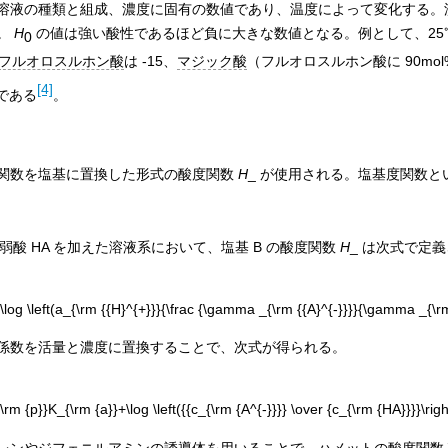
溶液の種類と組成、濃度に固有の数値であり、温度によって変化する。
。
H
の値は強い酸性であるほど負に大きな数値となる。例として、25℃
0
フルオロスルホン酸
は -15、
マジック酸
（フルオロスルホン酸に 90mol
[4]
 である
。
関数を塩基に置換した形式の酸度関数
H
_ が使用される。塩基度関数と
弱酸 HA を加えた溶液系において、塩基 B の酸度関数
H
_ は次式で定
係数を活量と濃度に置換することで、次式が得られる。
レン
や
ジフェニルアミン
の誘導体を用いることで、ハメットの酸度関数