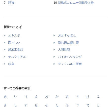
黙祷
新島式コロニー回転受け身
新着のことば
エキスポ
月とすっぽん
図々しい
割れ鍋に綴じ蓋
超加工食品
人間性能
テスクリアル
バイオハッキング
頭身
ディノバルド亜種
すべての辞書の索引
あ
い
う
え
お
か
き
く
け
こ
さ
し
す
せ
そ
た
ち
つ
て
と