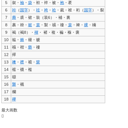
5
袈・
袖
・
袋
・袒・袢・被・
袍
・袤
6
裃
（
国字
）・
袿
・
袴
・
袷
・裁・袱・裄（
国字
）・裂
7
裔
・裘・裙・裝（装6）・補・裏
8
裹・褂・
裾
・
裳
・製・裼・褄・
裴
・裨・
裸
・裲
9
褐
（褐8）・
褌
・
褚
・複・褊・褓・褒
10
褞・
褥
・褪・褫
11
襁・褶・
褻
・褸
12
襌
13
襖
・
襟
・襠・
襞
14
襦・襪・襤
15
襭
16
襲
・襯
17
襴
18
襷
最大画数
𧟟