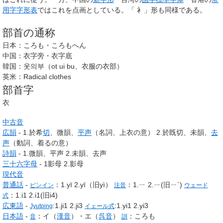
用字字形表
ではこれを点画としている。「
衤
」形も同様である。
部首の通称
日本：ころも・ころもへん
中国：
衣字旁・衣字底
韓国：
옷의부
（ot ui bu、衣服の衣部）
英米：Radical clothes
部首字
衣
中古音
広韻
- 1.於希
切
、微韻、
平声
（名詞、上衣の意） 2.於既切、未韻、
去
声
（動詞、着るの意）
詩韻
- 1.微韻、平声 2.未韻、去声
三十六字母
- 1影母 2.影母
現代音
普通話
-
：1.
yī
2.
yī
（旧
yì
）
：
1.ㄧ 2.ㄧ(旧ㄧˋ)
ピンイン
注音
ウェード
：1.i1 2.i1(旧i4)
式
広東語
-
:1.ji1 2.ji3
:1.yi1 2.yi3
Jyutping
イェール式
日本語
-
：イ（
漢音
）・エ（
呉音
）
：ころも
音
訓