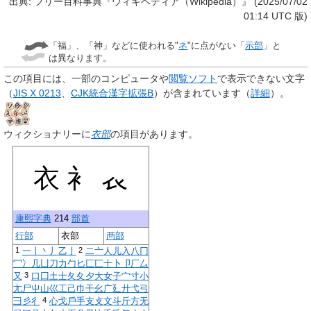
出典: フリー百科事典『ウィキペディア（Wikipedia）』 (2025/07/02
01:14 UTC 版)
「福」、「神」などに使われる"
ネ
"に点がない「
示部
」と
は異なります。
この項目には、一部のコンピュータや
閲覧ソフト
で表示できない文字
（
JIS X 0213
、
CJK統合漢字拡張B
）が含まれています
（
詳細
）
。
ウィクショナリーに
衣部
の項目があります。
衣
衤
𧘇
康熙字典
214
部首
行部
衣部
襾部
1
2
一
丨
丶
丿
乙
亅
二
亠
人
儿
入
八
冂
冖
冫
几
凵
刀
力
勹
匕
匚
匸
十
卜
卩
厂
厶
3
又
口
囗
土
士
夂
夊
夕
大
女
子
宀
寸
小
尢
尸
屮
山
巛
工
己
巾
干
幺
广
廴
廾
弋
弓
4
彐
彡
彳
心
戈
戶
手
支
攴
文
斗
斤
方
无