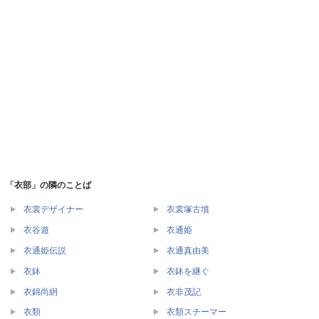
「衣部」の隣のことば
衣裳デザイナー
衣裳塚古墳
衣谷遊
衣通姫
衣通姫伝説
衣通真由美
衣鉢
衣鉢を継ぐ
衣錦尚絅
衣非茂記
衣類
衣類スチーマー