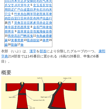
日
曰
月
木
欠
止
歹
殳
毋
比
毛
氏
气
水
火
5
爪
父
爻
爿
片
牙
牛
犬
玄
玉
瓜
瓦
甘
生
用
田
疋
疒
癶
白
皮
皿
目
矛
矢
石
示
禸
禾
6
穴
立
竹
米
糸
缶
网
羊
羽
老
而
耒
耳
聿
肉
臣
自
至
臼
舌
舛
舟
艮
色
艸
虍
虫
血
行
7
衣
襾
見
角
言
谷
豆
豕
豸
貝
赤
走
足
身
8
車
辛
辰
辵
邑
酉
釆
里
金
長
門
阜
隶
隹
9
雨
靑
非
面
革
韋
韭
音
頁
風
飛
食
首
香
10
11
馬
骨
高
髟
鬥
鬯
鬲
鬼
魚
鳥
鹵
鹿
麥
12
13
14
15
麻
黃
黍
黑
黹
黽
鼎
鼓
鼠
鼻
齊
16
17
齒
龍
龜
龠
衣部
（
いぶ
）
は、
漢字
を
部首
により分類したグループの一つ。
康熙
字典
214部首では145番目に置かれる（6画の28番目、申集の6番
目）。
概要