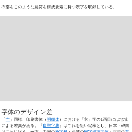
衣部をこのような意符を構成要素に持つ漢字を収録している。
字体のデザイン差
「
亠
」同様、印刷書体（
明朝体
）における「衣」字の1画目には地域
による差異がある。『
康熙字典
』はこれを短い縦棒とし、日本・韓国
はこれに従う。一方、中国の
新字形
・台湾の
国字標準字体
・香港の
常