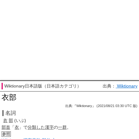
Wiktionary日本語版（日本語カテゴリ）
出典：
Wiktionary
衣部
出典:『Wiktionary』 (2021/08/21 03:30 UTC 版)
名詞
衣
部
(いぶ)
部首
「
⾐
」で
分類した
漢字
の
一群
。
参照