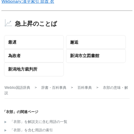
Wiktionary:漢字索引 部首 衣
急上昇のことば
最遅
邂逅
為政者
新潟市立図書館
新潟地方裁判所
Weblio国語辞典
>
辞書・百科事典
>
百科事典
>
衣部
の意味・解
説
「衣部」の関連ページ
「衣部」を解説文に含む用語の一覧
「衣部」を含む用語の索引