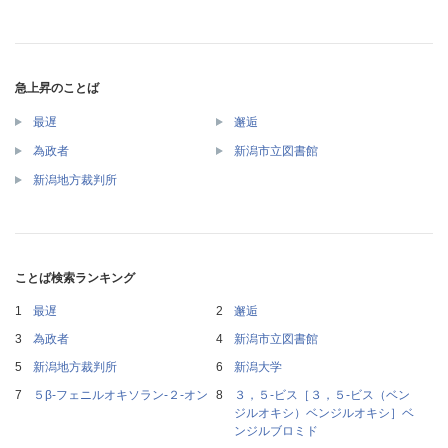
急上昇のことば
最遅
邂逅
為政者
新潟市立図書館
新潟地方裁判所
ことば検索ランキング
最遅
邂逅
為政者
新潟市立図書館
新潟地方裁判所
新潟大学
５β‐フェニルオキソラン‐２‐オン
３，５‐ビス［３，５‐ビス（ベン
ジルオキシ）ベンジルオキシ］ベ
ンジルブロミド