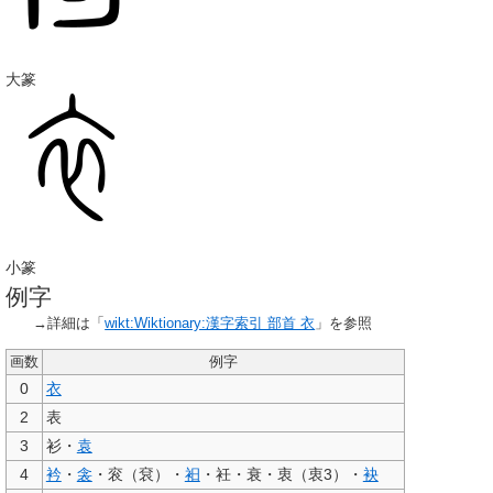
大篆
小篆
例字
→詳細は「
wikt:Wiktionary:漢字索引 部首 衣
」を参照
画数
例字
0
衣
2
表
3
衫・
袁
4
衿
・
衾
・
衮
（袞）・
衵
・衽・衰・
衷
（衷3）・
袂