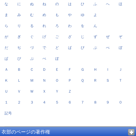
な
に
ぬ
ね
の
は
ひ
ふ
へ
ほ
ま
み
む
め
も
や
ゆ
よ
ら
り
る
れ
ろ
わ
を
ん
が
ぎ
ぐ
げ
ご
ざ
じ
ず
ぜ
ぞ
だ
ぢ
づ
で
ど
ば
び
ぶ
べ
ぼ
ぱ
ぴ
ぷ
ぺ
ぽ
Ａ
Ｂ
Ｃ
Ｄ
Ｅ
Ｆ
Ｇ
Ｈ
Ｉ
Ｊ
Ｋ
Ｌ
Ｍ
Ｎ
Ｏ
Ｐ
Ｑ
Ｒ
Ｓ
Ｔ
Ｕ
Ｖ
Ｗ
Ｘ
Ｙ
Ｚ
１
２
３
４
５
６
７
８
９
０
記号
衣部のページの著作権