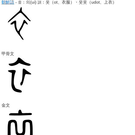
朝鮮語
-
：
의
(ui)
：
옷
（ot、衣服）・
웃옷
（udot、上衣）
音
訓
甲骨文
金文