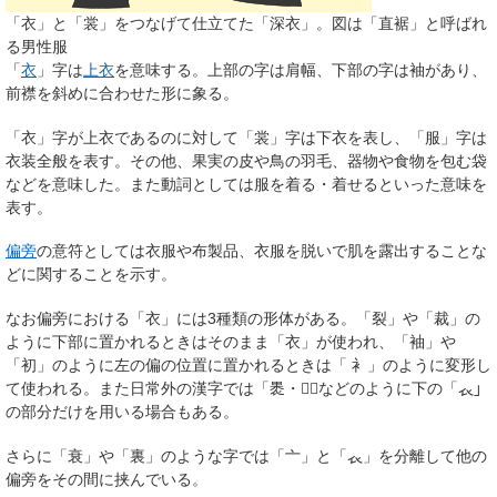
「衣」と「裳」をつなげて仕立てた「深衣」。図は「直裾」と呼ばれ
る男性服
「
衣
」字は
上衣
を意味する。上部の字は肩幅、下部の字は袖があり、
前襟を斜めに合わせた形に象る。
「衣」字が上衣であるのに対して「裳」字は下衣を表し、「服」字は
衣装全般を表す。その他、果実の皮や鳥の羽毛、器物や食物を包む袋
などを意味した。また動詞としては服を着る・着せるといった意味を
表す。
偏旁
の意符としては衣服や布製品、衣服を脱いで肌を露出することな
どに関することを示す。
なお偏旁における「衣」には3種類の形体がある。「裂」や「裁」の
ように下部に置かれるときはそのまま「衣」が使われ、「袖」や
「初」のように左の偏の位置に置かれるときは「
衤
」のように変形し
て使われる。また日常外の漢字では「褁・𧛨」などのように下の「𧘇」
の部分だけを用いる場合もある。
さらに「衰」や「裏」のような字では「亠」と「
𧘇
」を分離して他の
偏旁をその間に挟んでいる。