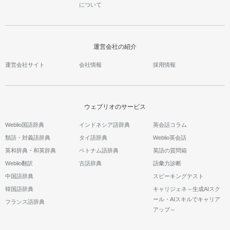
について
運営会社の紹介
運営会社サイト
会社情報
採用情報
ウェブリオのサービス
Weblio国語辞典
インドネシア語辞典
英会話コラム
類語・対義語辞典
タイ語辞典
Weblio英会話
英和辞典・和英辞典
ベトナム語辞典
英語の質問箱
Weblio翻訳
古語辞典
語彙力診断
中国語辞典
スピーキングテスト
韓国語辞典
キャリジェネ～生成AIスク
ール・AIスキルでキャリア
フランス語辞典
アップ～