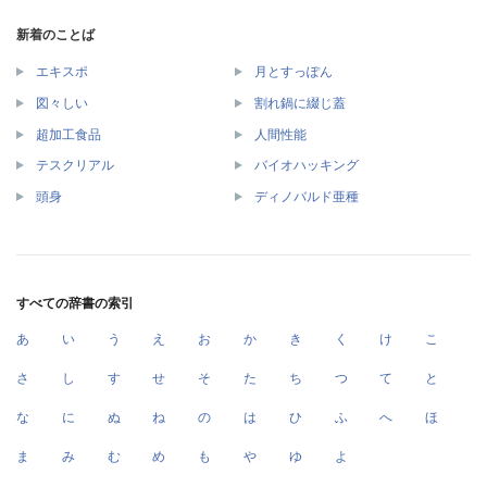
新着のことば
エキスポ
月とすっぽん
図々しい
割れ鍋に綴じ蓋
超加工食品
人間性能
テスクリアル
バイオハッキング
頭身
ディノバルド亜種
すべての辞書の索引
あ
い
う
え
お
か
き
く
け
こ
さ
し
す
せ
そ
た
ち
つ
て
と
な
に
ぬ
ね
の
は
ひ
ふ
へ
ほ
ま
み
む
め
も
や
ゆ
よ