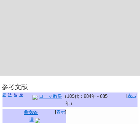
参考文献
表
話
編
歴
[
表示
]
ローマ教皇
（109代：884年 - 885
年）
[
表示
]
典拠管
理