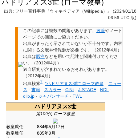
ハドリアヌス3世 (ローマ教皇)
出典: フリー百科事典『ウィキペディア（Wikipedia）』 (2024/01/18
06:56 UTC 版)
この記事には
複数の問題があります
。
改善
やノート
ページでの議論にご協力ください。
出典
がまったく示されていないか不十分です。内容
に関する文献や情報源が必要です。
（
2012年4月
）
出典は
脚注
などを用いて
記述と関連付けて
くださ
い。
（
2012年4月
）
独自研究
が含まれているおそれがあります。
（
2012年4月
）
?
出典検索
:
"ハドリアヌス3世" ローマ教皇
–
ニュー
ス
·
書籍
·
スカラー
·
CiNii
·
J-STAGE
·
NDL
·
dlib.jp
·
ジャパンサーチ
·
TWL
ハドリアヌス3世
第109代 ローマ教皇
教皇就任
884年5月17日
教皇離任
885年9月