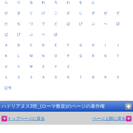
ら
り
る
れ
ろ
わ
を
ん
が
ぎ
ぐ
げ
ご
ざ
じ
ず
ぜ
ぞ
だ
ぢ
づ
で
ど
ば
び
ぶ
べ
ぼ
ぱ
ぴ
ぷ
ぺ
ぽ
Ａ
Ｂ
Ｃ
Ｄ
Ｅ
Ｆ
Ｇ
Ｈ
Ｉ
Ｊ
Ｋ
Ｌ
Ｍ
Ｎ
Ｏ
Ｐ
Ｑ
Ｒ
Ｓ
Ｔ
Ｕ
Ｖ
Ｗ
Ｘ
Ｙ
Ｚ
１
２
３
４
５
６
７
８
９
０
記号
ハドリアヌス3世_(ローマ教皇)のページの著作権
トップページに戻る
ページ上部に戻る