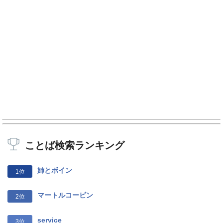
ことば検索ランキング
姉とボイン
1位
マートルコービン
2位
service
3位