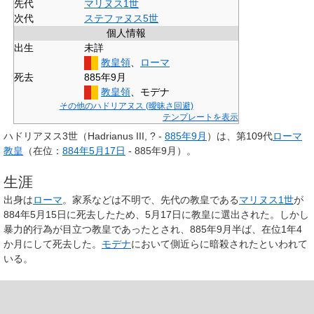
先代
マリヌス1世
次代
ステファヌス5世
個人情報
出生
未詳
教皇領
、
ローマ
死去
885年9月
教皇領
、モデナ
その他のハドリアヌス (曖昧さ回避)
テンプレートを表示
ハドリアヌス3世
（Hadrianus III, ? -
885年
9月
）は、第109代
ローマ
教皇
（在位：
884年
5月17日
- 885年9月）。
生涯
出身は
ローマ
。家系などは不明で、先代の教皇である
マリヌス1世
が
884年5月15日に死去したため、5月17日に教皇に選出された。しかし
暴力的行為が目立つ教皇であったとされ、885年9月半ば、在位1年4
か月にして死去した。
モデナ
において側近らに暗殺されたといわれて
いる。