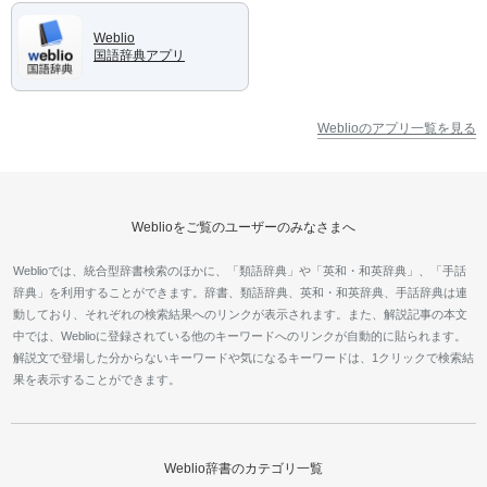
Weblio
国語辞典アプリ
Weblioのアプリ一覧を見る
Weblioをご覧のユーザーのみなさまへ
Weblioでは、統合型辞書検索のほかに、「類語辞典」や「英和・和英辞典」、「手話
辞典」を利用することができます。辞書、類語辞典、英和・和英辞典、手話辞典は連
動しており、それぞれの検索結果へのリンクが表示されます。また、解説記事の本文
中では、Weblioに登録されている他のキーワードへのリンクが自動的に貼られます。
解説文で登場した分からないキーワードや気になるキーワードは、1クリックで検索結
果を表示することができます。
Weblio辞書のカテゴリ一覧