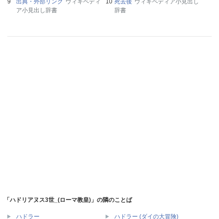
出典・外部リンク
ウィキペディ
死去後
ウィキペディア小見出し
ア小見出し辞書
辞書
「ハドリアヌス3世_(ローマ教皇)」の隣のことば
ハドラー
ハドラー (ダイの大冒険)