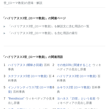
世_(ローマ教皇)
の意味・解説
「ハドリアヌス3世_(ローマ教皇)」の関連ページ
「ハドリアヌス3世_(ローマ教皇)」を解説文に含む用語の一覧
「ハドリアヌス3世_(ローマ教皇)」を含む用語の索引
「ハドリアヌス3世_(ローマ教皇)」の関連用語
ハドリアヌス (曖昧さ回避)
百科
その他109に関連すること
ウィキ
事典
ペディア小見出し辞書
ステファヌス5世 (ローマ教皇)
百
ハドリアヌス3世 (ローマ教皇)
百
科事典
科事典
インノケンティウス7世 (ローマ教
ルキウス2世 (ローマ教皇)
百科事
皇)
百科事典
典
"theodiscus"
ウィキペディア小見
ヨハネス「15世」という名前
ウ
出し辞書
ィキペディア小見出し辞書