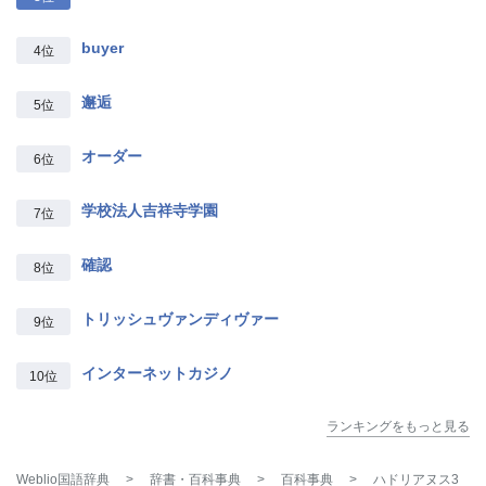
buyer
4位
邂逅
5位
オーダー
6位
学校法人吉祥寺学園
7位
確認
8位
トリッシュヴァンディヴァー
9位
インターネットカジノ
10位
ランキングをもっと見る
Weblio国語辞典
>
辞書・百科事典
>
百科事典
>
ハドリアヌス3