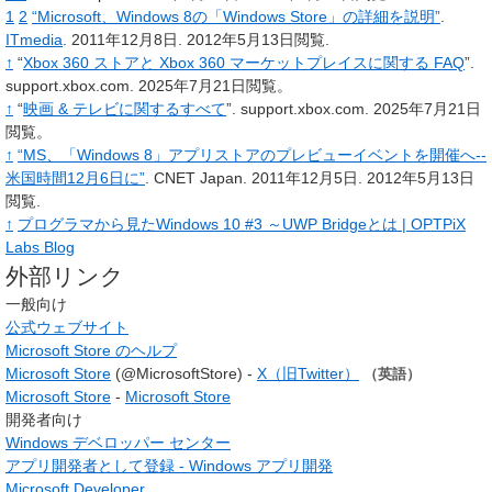
1
2
“Microsoft、Windows 8の「Windows Store」の詳細を説明”
.
ITmedia
. 2011年12月8日
. 2012年5月13日閲覧
.
↑
“
Xbox 360 ストアと Xbox 360 マーケットプレイスに関する FAQ
”.
support.xbox.com.
2025年7月21日閲覧。
↑
“
映画 & テレビに関するすべて
”.
support.xbox.com.
2025年7月21日
閲覧。
↑
“MS、「Windows 8」アプリストアのプレビューイベントを開催へ--
米国時間12月6日に”
. CNET Japan. 2011年12月5日
. 2012年5月13日
閲覧
.
↑
プログラマから見たWindows 10 #3 ～UWP Bridgeとは | OPTPiX
Labs Blog
外部リンク
一般向け
公式ウェブサイト
Microsoft Store のヘルプ
Microsoft Store
(@MicrosoftStore) -
X（旧Twitter）
（英語）
Microsoft Store
-
Microsoft Store
開発者向け
Windows デベロッパー センター
アプリ開発者として登録 - Windows アプリ開発
Microsoft Developer