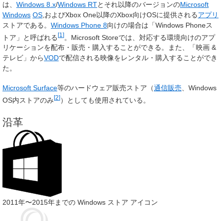
は、
Windows 8.x
/
Windows RT
とそれ以降のバージョンの
Microsoft
Windows
OS
,およびXbox One以降のXbox向けOSに提供される
アプリ
ストアである。
Windows Phone 8
向けの場合は「Windows Phoneス
[
1
]
トア」と呼ばれる
。Microsoft Storeでは、対応する環境向けのアプ
リケーションを配布・販売・購入することができる。また、「映画 &
テレビ」から
VOD
で配信される映像をレンタル・購入することができ
た。
Microsoft Surface
等のハードウェア販売ストア（
通信販売
、Windows
[
2
]
OS内ストアのみ
）としても使用されている。
沿革
2011年〜2015年までの Windows ストア アイコン