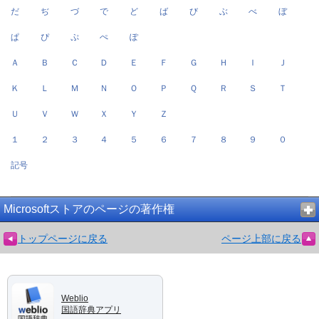
だ
ぢ
づ
で
ど
ば
び
ぶ
べ
ぼ
ぱ
ぴ
ぷ
ぺ
ぽ
Ａ
Ｂ
Ｃ
Ｄ
Ｅ
Ｆ
Ｇ
Ｈ
Ｉ
Ｊ
Ｋ
Ｌ
Ｍ
Ｎ
Ｏ
Ｐ
Ｑ
Ｒ
Ｓ
Ｔ
Ｕ
Ｖ
Ｗ
Ｘ
Ｙ
Ｚ
１
２
３
４
５
６
７
８
９
０
記号
Microsoftストアのページの著作権
トップページに戻る
ページ上部に戻る
Weblio
国語辞典アプリ