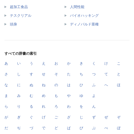
超加工食品
人間性能
テスクリアル
バイオハッキング
頭身
ディノバルド亜種
すべての辞書の索引
あ
い
う
え
お
か
き
く
け
こ
さ
し
す
せ
そ
た
ち
つ
て
と
な
に
ぬ
ね
の
は
ひ
ふ
へ
ほ
ま
み
む
め
も
や
ゆ
よ
ら
り
る
れ
ろ
わ
を
ん
が
ぎ
ぐ
げ
ご
ざ
じ
ず
ぜ
ぞ
だ
ぢ
づ
で
ど
ば
び
ぶ
べ
ぼ