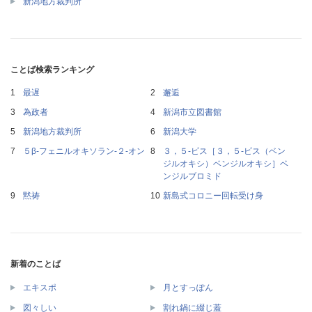
新潟地方裁判所
ことば検索ランキング
最遅
邂逅
為政者
新潟市立図書館
新潟地方裁判所
新潟大学
５β‐フェニルオキソラン‐２‐オン
３，５‐ビス［３，５‐ビス（ベン
ジルオキシ）ベンジルオキシ］ベ
ンジルブロミド
黙祷
新島式コロニー回転受け身
新着のことば
エキスポ
月とすっぽん
図々しい
割れ鍋に綴じ蓋