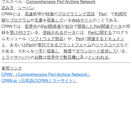
フルスペル：
Comprehensive Perl Archive Network
読み方
：
シーパン
CPAN
とは、
高速
処理が
特徴
の
プログラミング言語
「
Perl
」で
利用可
能
な
プログラム
や
文書
を
収集して
いる
Webサイト
のことである。
CPANでは、
世界中
の
Perl
開発者
が
自分
で
開発した
Perl
関連
データ
の登
録を
受け付けて
いる。
登録される
データ
には、
Perl
に関する
プログラ
ムモジュール（
ソフトウェア部品
）や、
Perl
に
関連する
ドキュメン
ト
、あるいは
Perl
が
実行できる
プラットフォーム
の
ソースコード
など
がある。それらを
一手
に
収集し
、
無償
で
ダウンロード
提供して
いる。
ミラーサーバー
の
台数
は
世界中で
数百
機に
及ぶ
といわれる
。
参照リンク
CPAN （Comprehensive Perl Archive Network）
CPAN.jp（日本語のCPANミラーサイト）