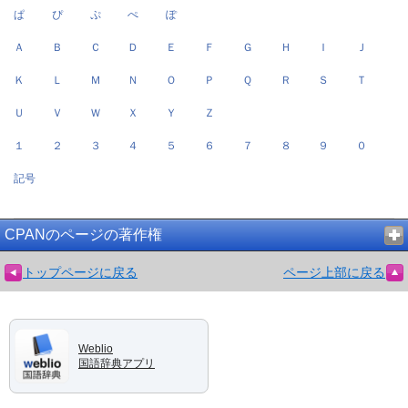
ぱ
ぴ
ぷ
ぺ
ぽ
Ａ
Ｂ
Ｃ
Ｄ
Ｅ
Ｆ
Ｇ
Ｈ
Ｉ
Ｊ
Ｋ
Ｌ
Ｍ
Ｎ
Ｏ
Ｐ
Ｑ
Ｒ
Ｓ
Ｔ
Ｕ
Ｖ
Ｗ
Ｘ
Ｙ
Ｚ
１
２
３
４
５
６
７
８
９
０
記号
CPANのページの著作権
トップページに戻る
ページ上部に戻る
Weblio
国語辞典アプリ