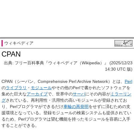
ウィキペディア
CPAN
出典: フリー百科事典『ウィキペディア（Wikipedia）』 (2025/12/23
14:30 UTC 版)
CPAN
（シーパン、
C
omprehensive
P
erl
A
rchive
N
etwork）とは、
Perl
の
ライブラリ
・
モジュール
やその他のPerlで書かれたソフトウェアを
集めた巨大な
アーカイブ
で、世界中の
サーバ
にその内容が
ミラーリン
グ
されている。再利用性・汎用性の高いモジュールが登録されてお
り、Perlプログラマができるだけ
車輪の再発明
をせずに済むための支
援環境となっている。登録モジュールの検索システムも提供されてい
るため、Perlプログラマは望む機能を持ったモジュールを容易に入手
することができる。