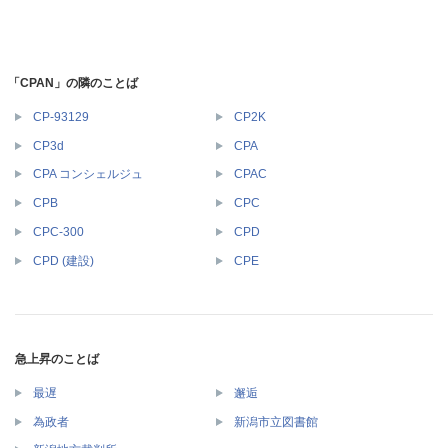
「CPAN」の隣のことば
CP-93129
CP2K
CP3d
CPA
CPA コンシェルジュ
CPAC
CPB
CPC
CPC-300
CPD
CPD (建設)
CPE
急上昇のことば
最遅
邂逅
為政者
新潟市立図書館