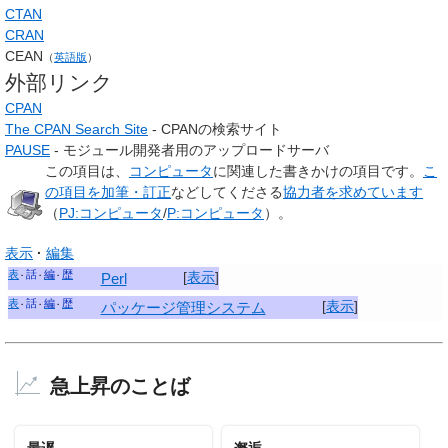
CTAN
CRAN
CEAN
（
英語版
）
外部リンク
CPAN
The CPAN Search Site
- CPANの検索サイト
PAUSE
- モジュール開発者用のアップロードサーバ
この項目は、
コンピュータ
に関連した
書きかけの項目
です。
こ
の項目を加筆・訂正
などしてくださる
協力者を求めています
（
PJ:コンピュータ
/
P:コンピュータ
）。
表示
編集
表
話
編
歴
[
表示
]
Perl
表
話
編
歴
[
表示
]
パッケージ管理システム
急上昇のことば
最遅
邂逅