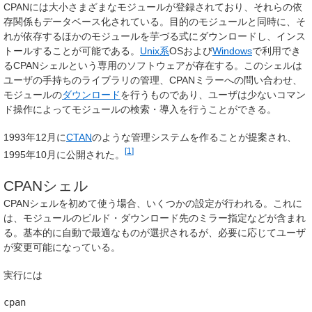
CPANには大小さまざまなモジュールが登録されており、それらの依
存関係もデータベース化されている。目的のモジュールと同時に、そ
れが依存するほかのモジュールを芋づる式にダウンロードし、インス
トールすることが可能である。
Unix系
OSおよび
Windows
で利用でき
るCPANシェルという専用のソフトウェアが存在する。このシェルは
ユーザの手持ちのライブラリの管理、CPANミラーへの問い合わせ、
モジュールの
ダウンロード
を行うものであり、ユーザは少ないコマン
ド操作によってモジュールの検索・導入を行うことができる。
1993年12月に
CTAN
のような管理システムを作ることが提案され、
[
1
]
1995年10月に公開された。
CPANシェル
CPANシェルを初めて使う場合、いくつかの設定が行われる。これに
は、モジュールのビルド・ダウンロード先のミラー指定などが含まれ
る。基本的に自動で最適なものが選択されるが、必要に応じてユーザ
が変更可能になっている。
実行には