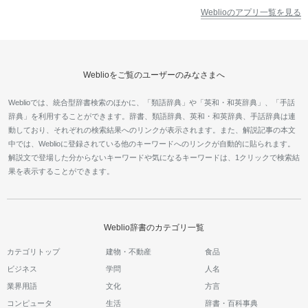
Weblioのアプリ一覧を見る
Weblioをご覧のユーザーのみなさまへ
Weblioでは、統合型辞書検索のほかに、「類語辞典」や「英和・和英辞典」、「手話
辞典」を利用することができます。辞書、類語辞典、英和・和英辞典、手話辞典は連
動しており、それぞれの検索結果へのリンクが表示されます。また、解説記事の本文
中では、Weblioに登録されている他のキーワードへのリンクが自動的に貼られます。
解説文で登場した分からないキーワードや気になるキーワードは、1クリックで検索結
果を表示することができます。
Weblio辞書のカテゴリ一覧
カテゴリトップ
建物・不動産
食品
ビジネス
学問
人名
業界用語
文化
方言
コンピュータ
生活
辞書・百科事典