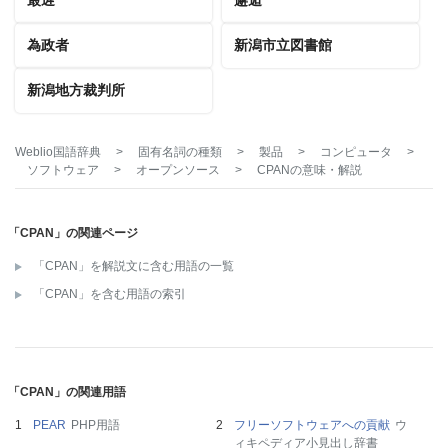
為政者
新潟市立図書館
新潟地方裁判所
Weblio国語辞典
>
固有名詞の種類
>
製品
>
コンピュータ
>
ソフトウェア
>
オープンソース
>
CPAN
の意味・解説
「CPAN」の関連ページ
「CPAN」を解説文に含む用語の一覧
「CPAN」を含む用語の索引
「CPAN」の関連用語
PEAR
PHP用語
フリーソフトウェアへの貢献
ウ
ィキペディア小見出し辞書