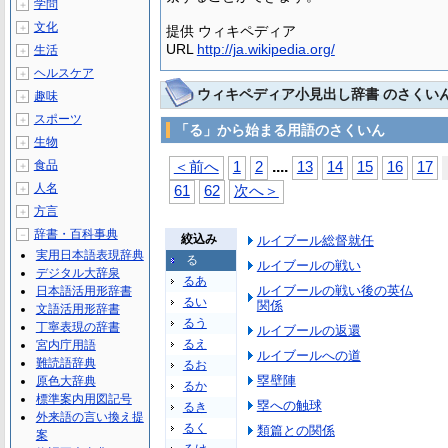
学問
＋
文化
＋
提供 ウィキペディア
URL
http://ja.wikipedia.org/
生活
＋
ヘルスケア
＋
ウィキペディア小見出し辞書 のさくい
趣味
＋
スポーツ
＋
「る」から始まる用語のさくいん
生物
＋
...
.
食品
＜前へ
1
2
13
14
15
16
17
＋
人名
＋
61
62
次へ＞
方言
＋
辞書・百科事典
－
絞込み
ルイブール総督就任
実用日本語表現辞典
る
ルイブールの戦い
デジタル大辞泉
るあ
ルイブールの戦い後の英仏
日本語活用形辞書
るい
関係
文語活用形辞書
るう
丁寧表現の辞書
ルイブールの返還
るえ
宮内庁用語
ルイブールへの道
難読語辞典
るお
塁壁陣
原色大辞典
るか
標準案内用図記号
塁への触球
るき
外来語の言い換え提
るく
類篇との関係
案