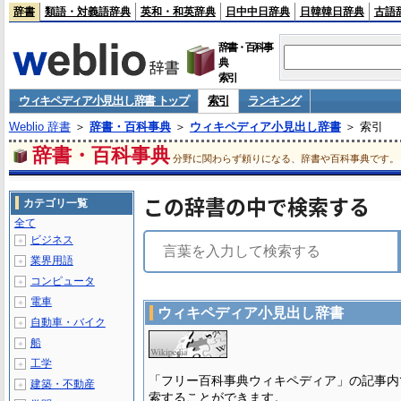
辞書
類語・対義語辞典
英和・和英辞典
日中中日辞典
日韓韓日辞典
古語
辞書・百科事
典
索引
ウィキペディア小見出し辞書 トップ
索引
ランキング
Weblio 辞書
＞
辞書・百科事典
＞
ウィキペディア小見出し辞書
＞ 索引
辞書・百科事典
分野に関わらず頼りになる、辞書や百科事典です。
この辞書の中で検索する
カテゴリ一覧
全て
ビジネス
＋
業界用語
＋
コンピュータ
＋
電車
＋
ウィキペディア小見出し辞書
自動車・バイク
＋
船
＋
工学
＋
「フリー百科事典ウィキペディア」の記事内
建築・不動産
＋
索することができます。