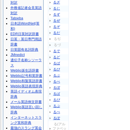
るざ
対訳
外務省記者会見英語
るじ
対訳
るず
Tatoeba
るぜ
日本語WordNet(英
るぞ
和)
るだ
EDR日英対訳辞書
るぢ
日英・英日専門用語
辞書
るづ
日英固有名詞辞典
るで
JMnedict
るど
遺伝子名称シソーラ
るば
ス
るび
Weblio派生語辞書
るぶ
Weblio記号和英辞書
Weblio和製英語辞書
るべ
Weblio英語表現辞典
るぼ
英語イディオム表現
るぱ
辞典
るぴ
メール英語例文辞書
るぷ
Weblio英語言い回し
るぺ
辞典
インターネットスラ
るぽ
ング英和辞典
る(アル
最強のスラング英会
ファベッ