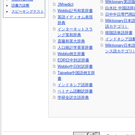
Wiktionary英語
JMnedict
語彙力診断
白水社 中国語辞
Weblio記号和英辞書
スピーキングテスト
日中中日専門用
英語イディオム表現
Wiktionary日
辞典
語カテゴリ）
インターネットスラ
韓国語単語辞書
ング英和辞典
インドネシア語
斎藤和英大辞典
Wiktionary日
人口統計学英英辞書
ンス語カテゴリ
Weblio例文辞書
EDR日中対訳辞書
Weblio中日対訳辞書
Tatoeba中国語例文辞
書
インドネシア語辞書
ベトナム語翻訳辞書
学研全訳古語辞典