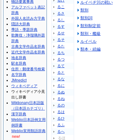
るけ
物語要素事典
ルイベヂ川の戦い
るこ
アルファベット表記
類別
辞典
るさ
類別詞
外国人名読み方字典
るし
隠語大辞典
類別制定前
るす
季語・季題辞典
るせ
類別・艦級
歌舞伎・浄瑠璃外題
るそ
辞典
ルイベル
るた
古典文学作品名辞典
類本・続編
近代文学作品名辞典
るち
地名辞典
るつ
駅名辞典
るて
住所・郵便番号検索
ると
名字辞典
るな
JMnedict
るに
ウィキペディア
ウィキペディア小見
るぬ
出し辞書
るね
Wiktionary日本語版
るの
（日本語カテゴリ）
るは
漢字辞典
るひ
Weblio日本語例文用
るふ
例辞書
Weblio実用類語辞典
るへ
new!
るほ