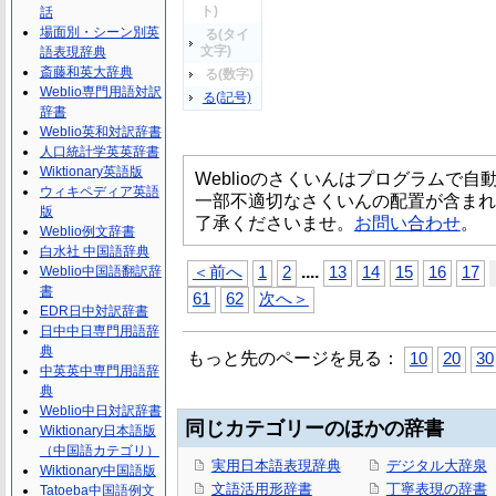
ト)
話
場面別・シーン別英
る(タイ
文字)
語表現辞典
斎藤和英大辞典
る(数字)
Weblio専門用語対訳
る(記号)
辞書
Weblio英和対訳辞書
人口統計学英英辞書
Wiktionary英語版
Weblioのさくいんはプログラムで
ウィキペディア英語
一部不適切なさくいんの配置が含まれ
版
了承くださいませ。
お問い合わせ
。
Weblio例文辞書
白水社 中国語辞典
...
.
Weblio中国語翻訳辞
＜前へ
1
2
13
14
15
16
17
書
61
62
次へ＞
EDR日中対訳辞書
日中中日専門用語辞
典
もっと先のページを見る：
10
20
30
中英英中専門用語辞
典
Weblio中日対訳辞書
同じカテゴリーのほかの辞書
Wiktionary日本語版
（中国語カテゴリ）
実用日本語表現辞典
デジタル大辞泉
Wiktionary中国語版
文語活用形辞書
丁寧表現の辞書
Tatoeba中国語例文