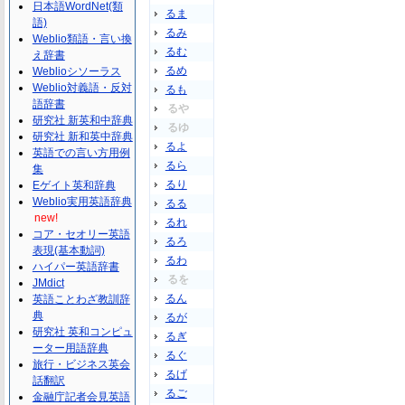
日本語WordNet(類
るま
語)
るみ
Weblio類語・言い換
るむ
え辞書
るめ
Weblioシソーラス
Weblio対義語・反対
るも
語辞書
るや
研究社 新英和中辞典
るゆ
研究社 新和英中辞典
るよ
英語での言い方用例
るら
集
るり
Eゲイト英和辞典
Weblio実用英語辞典
るる
new!
るれ
コア・セオリー英語
るろ
表現(基本動詞)
るわ
ハイパー英語辞書
るを
JMdict
るん
英語ことわざ教訓辞
典
るが
研究社 英和コンピュ
るぎ
ーター用語辞典
るぐ
旅行・ビジネス英会
るげ
話翻訳
るご
金融庁記者会見英語