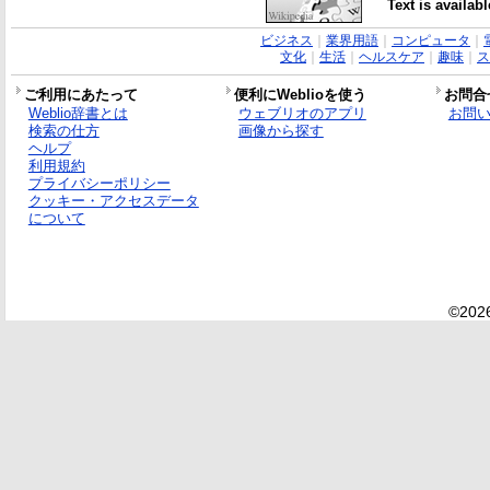
Text is availab
ビジネス
｜
業界用語
｜
コンピュータ
｜
文化
｜
生活
｜
ヘルスケア
｜
趣味
｜
ス
ご利用にあたって
便利にWeblioを使う
お問合
Weblio辞書とは
ウェブリオのアプリ
お問
検索の仕方
画像から探す
ヘルプ
利用規約
プライバシーポリシー
クッキー・アクセスデータ
について
©2026