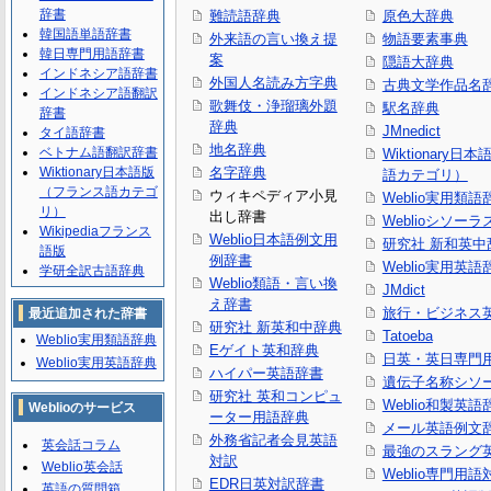
辞書
難読語辞典
原色大辞典
韓国語単語辞書
外来語の言い換え提
物語要素事典
韓日専門用語辞書
案
隠語大辞典
インドネシア語辞書
外国人名読み方字典
古典文学作品名
インドネシア語翻訳
歌舞伎・浄瑠璃外題
駅名辞典
辞書
辞典
JMnedict
タイ語辞書
地名辞典
ベトナム語翻訳辞書
Wiktionary日
Wiktionary日本語版
名字辞典
語カテゴリ）
（フランス語カテゴ
ウィキペディア小見
Weblio実用類語
リ）
出し辞書
Weblioシソーラ
Wikipediaフランス
Weblio日本語例文用
研究社 新和英中
語版
例辞書
Weblio実用英語
学研全訳古語辞典
Weblio類語・言い換
JMdict
え辞書
旅行・ビジネス
最近追加された辞書
研究社 新英和中辞典
Tatoeba
Weblio実用類語辞典
Eゲイト英和辞典
日英・英日専門
Weblio実用英語辞典
ハイパー英語辞書
遺伝子名称シソ
研究社 英和コンピュ
Weblio和製英語
Weblioのサービス
ーター用語辞典
メール英語例文
外務省記者会見英語
英会話コラム
最強のスラング
対訳
Weblio英会話
Weblio専門用
EDR日英対訳辞書
英語の質問箱