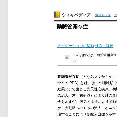
ウィキペディア
索引トップ
動脈管開存症
ナビゲーションに移動
検索に移動
この項目では、動脈管開存症
い。
動脈管開存症
（どうみゃくかんかい
riosus; PDA
）とは、
胎生
の
哺乳類
で
結果として生じる
先天性心疾患
。初
の流入（左→右短絡）により肺の血
全
を示すが、病気の進行により肺動
から大動脈への血液の流入（右→左
環することにより低酸素血症を示す