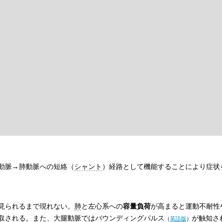
動脈→肺動脈への短絡（
シャント
）経路として機能することにより症状
見られるまで現れない。
肺
と左心系への
容量負荷
が高まると運動不耐性
取される。また、
大腿動脈
では
バウンディングパルス
が触知さ
（
英語版
）