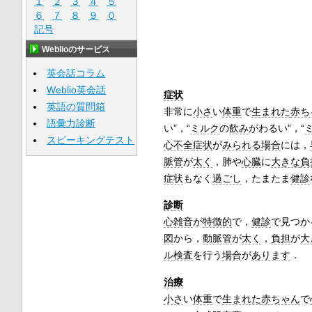
１
２
３
４
５
６
７
８
９
０
記号
Weblioのサービス
英会話コラム
Weblio英会話
症状
英語の質問箱
非常に
小さ
い
体重
で
生まれた
赤ち
語彙力診断
い”，“
ミルク
の
飲み
がわるい”，“
スピーキングテスト
心不全
症状
が
みられる
場合
には，
脈管
が
太く
，肺や
心臓
に
大きな
負
症状
もなく
過ごし
，たまたま
健診
診断
心雑音
が
特徴的
で，
健診
で見つか
図
から，
動脈管
が
太く
，
負担
が
大
ル
検査
を行う
場合
が
あります
．
治療
小さ
い
体重
で
生まれた
赤ちゃん
で