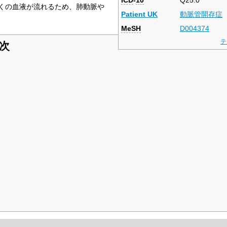
ICD
-
10
Q25.0
くの血液が流れるため、肺動脈や
Patient UK
動脈管開存症
MeSH
D004374
テ
次