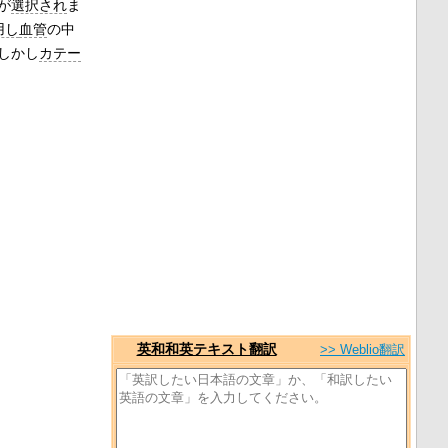
が
選択され
ま
用し
血管
の中
しかし
カテー
英和和英テキスト翻訳
>> Weblio翻訳