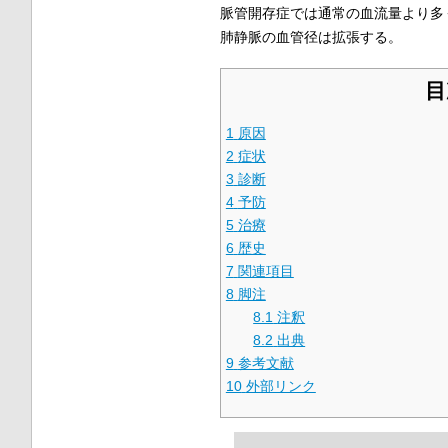
脈管開存症では通常の血流量より多
肺静脈の血管径は拡張する。
目
1
原因
2
症状
3
診断
4
予防
5
治療
6
歴史
7
関連項目
8
脚注
8.1
注釈
8.2
出典
9
参考文献
10
外部リンク