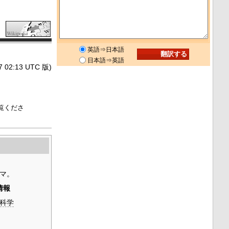
英語⇒日本語
日本語⇒英語
2:13 UTC 版)
覧くださ
マ。
情報
科学