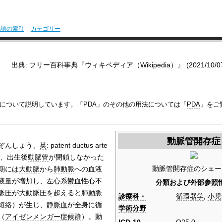
用語の索引
カテゴリー
出典: フリー百科事典『ウィキペディア（Wikipedia）』 (2021/10/07 0
について説明しています。「PDA」のその他の用法については「
PDA
」をご
動脈管開存症
ぞんしょう、
英
:
patent ductus arte
、出生後
動脈管
が閉鎖しなかった
動脈管開存症のシェー
期には
大動脈
から
肺動脈
への血液
液量が増加し、左心系
鬱血性心不
分類および外部参照
脈圧が大動脈圧を超えると肺動脈
診療科・
循環器学
,
小児
短絡）が生じ、
静脈血
が全身に循
学術分野
（
アイゼンメンガー症候群
）。動