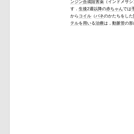
ンジン
合成
阻害薬
（インドメサシ
す．
生後
2週
以降
の
赤ちゃん
では
から
コイル
（
バネ
のかたちをした
テル
を
用い
る
治療
は，
動脈管
の形