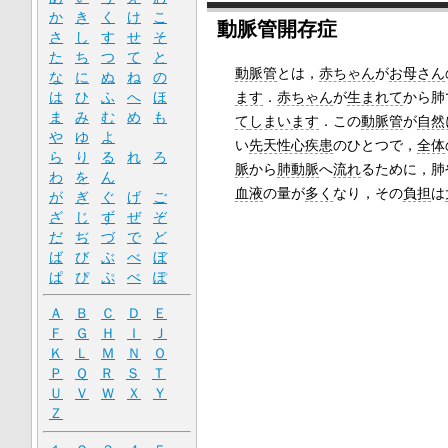
か
き
く
け
こ
動脈管開存症
さ
し
す
せ
そ
た
ち
つ
て
と
動脈管
とは，
赤ちゃん
が
お母さん
な
に
ぬ
ね
の
は
ひ
ふ
へ
ほ
ます
．
赤ちゃん
が
生まれて
から肺
ま
み
む
め
も
て
しまいます
．この
動脈管
が
自然
や
ゆ
よ
い
先天性心疾患
のひとつで，
全体
ら
り
る
れ
ろ
脈
から
肺動脈
へ
流れ
るために，肺
わ
を
ん
血液
の量が
多く
なり，その
負担
は
が
ぎ
ぐ
げ
ご
ざ
じ
ず
ぜ
ぞ
だ
ぢ
づ
で
ど
ば
び
ぶ
べ
ぼ
ぱ
ぴ
ぷ
ぺ
ぽ
Ａ
Ｂ
Ｃ
Ｄ
Ｅ
Ｆ
Ｇ
Ｈ
Ｉ
Ｊ
Ｋ
Ｌ
Ｍ
Ｎ
Ｏ
Ｐ
Ｑ
Ｒ
Ｓ
Ｔ
Ｕ
Ｖ
Ｗ
Ｘ
Ｙ
Ｚ