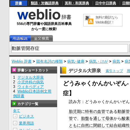
辞書
類語・対義語辞典
英和・和英辞典
日中中日辞典
日韓
無料の翻訳なら
Weblio翻訳！
556の専門辞書や国語辞典百科事典
から一度に検索!
Weblio 辞書
>
固有名詞の種類
>
病気･健康
>
病気・けが
>
病気
>
病
辞書ショートカット
デジタル大辞泉
索引トップ
1
デジタル大辞泉
U
2
小児外科の病気
どうみゃくかんかいぞん
n
3
ウィキペディア
m
4
Weblio日本語例文用
u
症】
例辞書
t
e
読み方：どうみゃくかんかいぞん
カテゴリ一覧
全て
胎児期
に
特有の
血管
である
動脈管
ビジネス
＋
管
で、
胎盤
を
通して
母体
から
酸素
業界用語
＋
ともに
自然に
閉鎖して
結合組織性