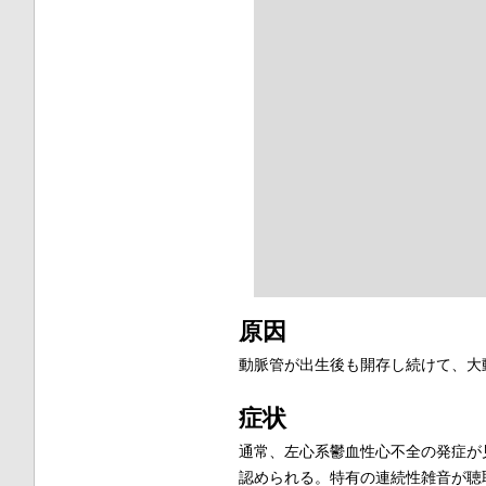
原因
動脈管が出生後も開存し続けて、大
症状
通常、左心系鬱血性心不全の発症が
認められる。特有の
連続性雑音
が聴