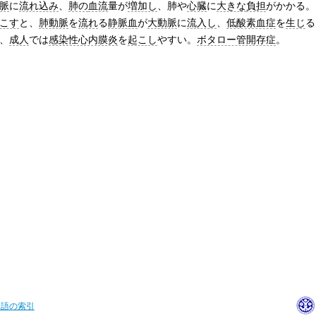
脈
に
流れ込み
、
肺の
血流
量が
増加し
、肺や
心臓
に
大きな
負担
がかかる。
こす
と、
肺動脈
を
流れ
る
静脈血
が
大動脈
に
流入し
、
低酸素血症
を
生じ
る
、
成人
では
感染性心内膜炎
を
起こし
やすい。
ボタロー管開存症
。
用語の索引