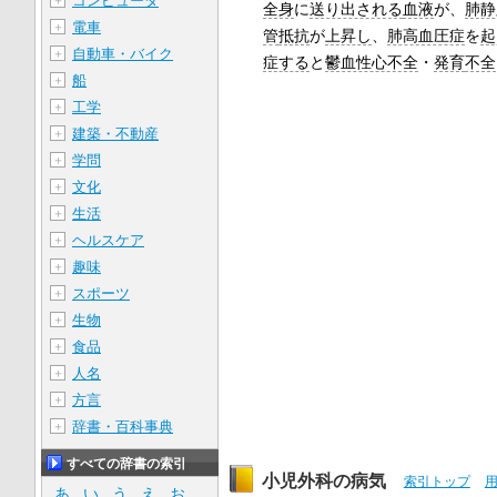
コンピュータ
＋
全身
に
送り出される
血液
が、
肺静
電車
＋
管
抵抗
が
上昇し
、
肺高血圧症
を
起
自動車・バイク
＋
症する
と
鬱血性心不全
・
発育
不全
船
＋
工学
＋
建築・不動産
＋
学問
＋
文化
＋
生活
＋
ヘルスケア
＋
趣味
＋
スポーツ
＋
生物
＋
食品
＋
人名
＋
方言
＋
辞書・百科事典
＋
すべての辞書の索引
小児外科の病気
索引トップ
あ
い
う
え
お