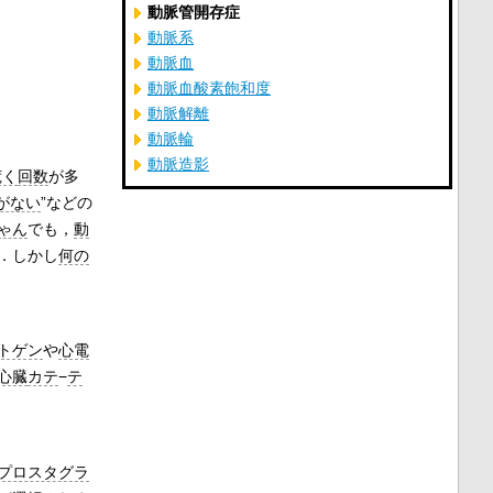
動脈管開存症
動脈系
動脈血
動脈血酸素飽和度
動脈解離
動脈輪
動脈造影
荒く
回数
が多
がない
”などの
ゃん
でも，
動
．しかし
何の
トゲン
や
心電
心臓
カテ
−
テ
プロスタグラ