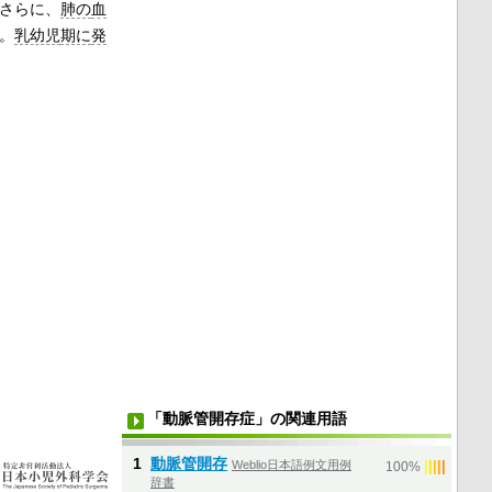
さらに、
肺の
血
。
乳幼児
期に
発
「動脈管開存症」の関連用語
1
動脈管開存
Weblio日本語例文用例
|
|
|
|
|
100%
辞書