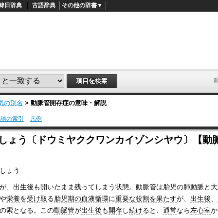
韓日辞典
古語辞典
その他の辞書▼
気の別名
>
動脈管開存症
の意味・解説
用語の索引
凡例
L
/
o
‐しょう〔ドウミヤククワンカイゾンシヤウ〕【動
a
d
e
d
しょう
:
4
1
が、
出生後
も
開いた
まま
残って
しまう状態。
動脈管
は
胎児
の
肺動脈
と
大
.
や
栄養
を
受け取
る
胎児期の
血液循環
に
重要な
役割を果たす
が、
出生後
、
2
1
の索となる。この
動脈管
が
出生後
も
開存
し
続け
ると、
通常
なら
左心室
か
%