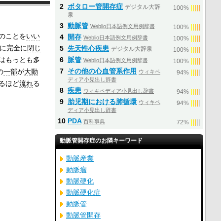
2
ボタロー管開存症
デジタル大辞
|
|
|
|
|
100%
泉
3
動脈管
Weblio日本語例文用例辞書
|
|
|
|
|
100%
のことを
いい
4
開存
Weblio日本語例文用例辞書
|
|
|
|
|
100%
でに完全に
閉じ
5
先天性心疾患
デジタル大辞泉
|
|
|
|
|
100%
はもっとも多
6
脈管
Weblio日本語例文用例辞書
|
|
|
|
|
100%
7
その他の心血管系作用
の
一部
が
大動
ウィキペ
|
|
|
|
|
94%
ディア小見出し辞書
るほど
流れ
る
8
疾患
ウィキペディア小見出し辞書
|
|
|
|
|
94%
9
胎児期における肺循環
ウィキペ
|
|
|
|
|
94%
ディア小見出し辞書
10
PDA
百科事典
|
|
|
|
|
72%
動脈管開存症のお隣キーワード
動脈産業
動脈瘤
動脈硬化
動脈硬化症
動脈管
動脈管開存