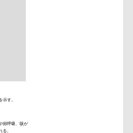
を示す。
や頻呼吸、
咳
が
れる。