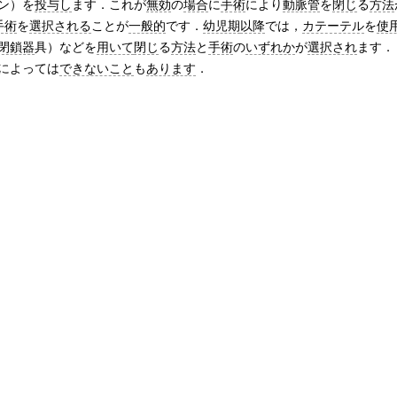
ン）を
投与し
ます．これが
無効
の
場合
に
手術
により
動脈管
を
閉じ
る
方法
手術
を
選択される
ことが
一般的
です．
幼児期
以降
では，
カテーテル
を
使
閉鎖器
具）などを
用いて
閉じ
る
方法
と
手術
の
いずれか
が
選択され
ます．
によっては
できないこと
も
あります
．