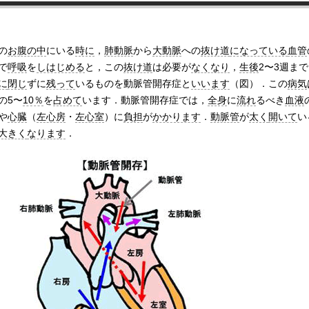
の
お腹の中
にいる
時に
，
肺動脈
から
大動脈
への
抜け道
になっている
血管
で
呼吸
を
しはじめる
と，この
抜け道
は必要が
なくなり
，
生後
2〜3週ま
に
閉じ
ずに
残って
いるものを動脈管開存症と
いいます
（図）．この
病気
の5〜
10％
を
占めて
います．動脈管開存症では，
全身
に
流れ
るべき
血液
や
心臓
（
左心房
・
左心室
）に
負担
が
かかります
．
動脈管
が
太く
開いて
い
大きく
なります
．