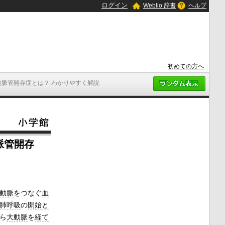
ログイン
Weblio 辞書
ヘルプ
初めての方へ
動脈管開存症とは？ わかりやすく解説
脈管開存
動脈
をつなぐ
血
肺呼吸
の
開始
と
ら
大動脈
を
経て