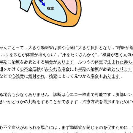
ゃんに
とって，
大きな
動脈管
は肺や
心臓
に
大きな
負担
となり，“
呼吸
が
ミルク
を飲むが
体重
が
増えない
”，“汗をたく
さんかく
”，“
機嫌
が
悪く
元
気
早期
に
治療
を必要とする
場合
が
あります
．ふつうの
体重
で
生まれた
赤ち
担
をかけて
心不全
症状
が
みられる
場合
にも
早期
の
治療
が必要
となります
などで
心雑音
に
気付かれ
，
検査
によって見つかる
場合
も
あります
．
る
場合
も
少なく
ありません．
診断
は
心エコー
検査
で可能です．
胸部レン
き
い
かどうか
の
判断
をすることが
できます
．
治療方法
を
選択する
ために
心不全
症状
が
みられる
場合
には，まず
動脈管
が
閉じ
るのを
促す
ために，