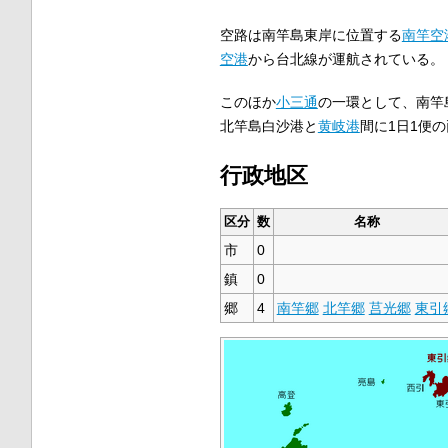
空路は南竿島東岸に位置する
南竿空
空港
から台北線が運航されている。
このほか
小三通
の一環として、南竿
北竿島白沙港と
黄岐港
間に1日1便
行政地区
区分
数
名称
市
0
鎮
0
郷
4
南竿郷
北竿郷
莒光郷
東引