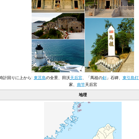
時計回りに上から:
東莒島
の全景、田沃
天后宮
、「馬祖の
剣
」石碑、
東引島
灯
家、
南竿
天后宮
地理