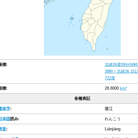
座標:
北緯26度09分04秒
38秒
/
北緯26.151
722度
面積:
28.8000
km²
各種表記
繁体字
:
連江
日本語
読み:
れんこう
拼音
:
Liánjiāng