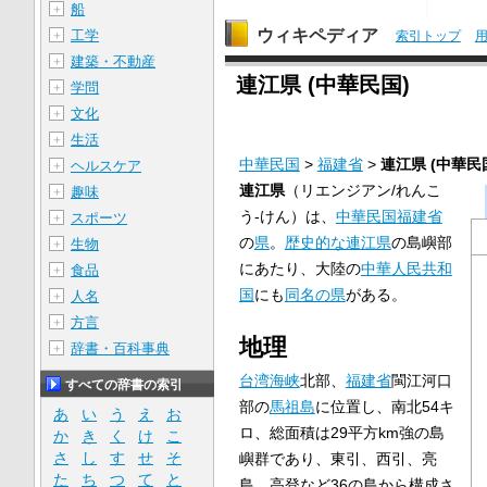
船
＋
ウィキペディア
工学
＋
索引トップ
建築・不動産
＋
連江県 (中華民国)
学問
＋
文化
＋
生活
＋
中華民国
>
福建省
>
連江県 (中華民
ヘルスケア
＋
連江県
（リエンジアン/れんこ
趣味
＋
う-けん）は、
中華民国
福建省
スポーツ
＋
の
県
。
歴史的な連江県
の島嶼部
生物
＋
にあたり、大陸の
中華人民共和
食品
＋
国
にも
同名の県
がある。
人名
＋
方言
＋
地理
辞書・百科事典
＋
台湾海峡
北部、
福建省
閩江河口
すべての辞書の索引
部の
馬祖島
に位置し、南北54キ
あ
い
う
え
お
ロ、総面積は29平方km強の島
か
き
く
け
こ
さ
し
す
せ
そ
嶼群であり、東引、西引、亮
た
ち
つ
て
と
島、高登など36の島から構成さ