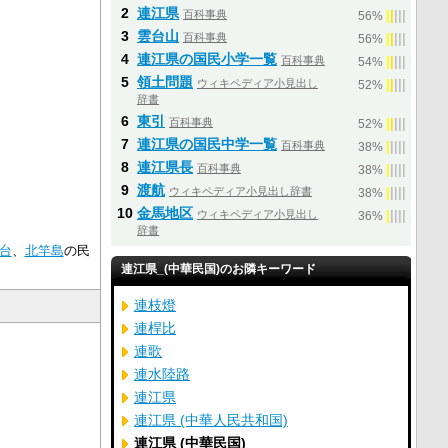
2
連江県
百科事典
|
|
|
|
|
56%
3
雲台山
百科事典
|
|
|
|
|
56%
4
連江県の国民小学一覧
百科事典
|
|
|
|
|
54%
5
領土問題
ウィキペディア小見出し
|
|
|
|
|
52%
辞書
6
東引
百科事典
|
|
|
|
|
52%
7
連江県の国民中学一覧
百科事典
|
|
|
|
|
38%
8
連江県長
百科事典
|
|
|
|
|
38%
9
渡航
ウィキペディア小見出し辞書
|
|
|
|
|
38%
10
金馬地区
ウィキペディア小見出し
|
|
|
|
|
36%
辞書
台
、
北竿島
の民
連江県_(中華民国)のお隣キーワード
連枝燈
連桿比
連歌
連水陸路
連江県
連江県 (中華人民共和国)
連江県 (中華民国)