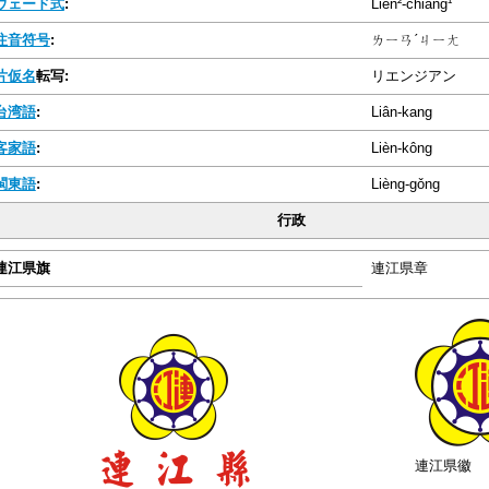
ウェード式
:
Lien²-chiang¹
注音符号
:
ㄌㄧㄢˊㄐㄧㄤ
片仮名
転写:
リエンジアン
台湾語
:
Liân-kang
客家語
:
Lièn-kông
閩東語
:
Lièng-gǒng
行政
連江県旗
連江県章
連江県徽