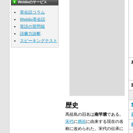
Weblioのサービス
英会話コラム
Weblio英会話
英語の質問箱
語彙力診断
スピーキングテスト
歴史
馬祖島の旧名は
南竿塘
である。
宋代
に
媽祖
に由来する現在の名
称に改められた。宋代の伝承に