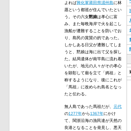
よれば
興化軍
莆田県
湄州島
に林
愿という都巡が住んでいたとい
う。その六女
黙娘
は孝心に富
み、また毎晩海岸で火を起こし
漁船が遭難することを防いでお
り、島民の賞賛の的であった。
しかしある日父が遭難してしま
うと、黙娘は海に出て父を探し
た。結局遺体が南竿島に流れ着
いたが、地元の人々がその孝心
を顕彰して廟を立て「媽祖」と
称するようになり、後にこれが
「馬祖」に改められ島名となっ
たと伝わる。
無人島であった馬祖だが、
元代
の
1277年
から
1367年
にかけ
て、閩浙沿海の漁民達が天然の
良港となることを発見し、悪天