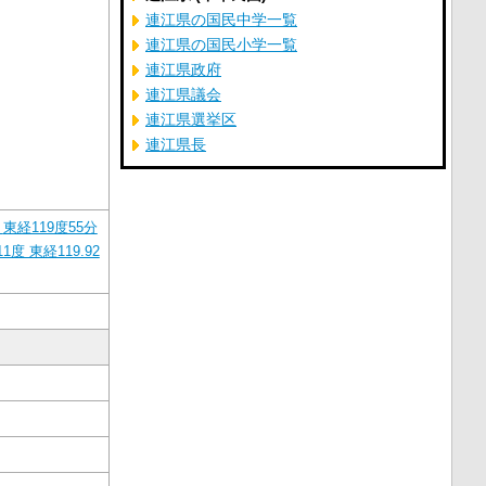
連江県の国民中学一覧
連江県の国民小学一覧
連江県政府
連江県議会
連江県選挙区
連江県長
東経119度55分
11度 東経119.92