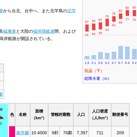
90
90
港
から台北、台中へ、また北竿島の
北竿
82
76
70
77
76
62
59
57
69
63
53
島
福澳港
と大陸の
福州
琅岐港
間、および
46
44
41
の両岸航路が開設されている。
1.6
2.1
3.6
3.2
3.7
6.7
6.4
5.2
気温（
°
F
）
総降水量（in）
郷
面積
人口密度
色
名称
管轄村鄰数
人口
郵便番号
（km²）
（人/km²）
南竿郷
10.4000
9村
76鄰
7,397
711
209