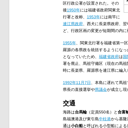
区行政公署が設置された。その
後
1950年
には福建省政府閩東北
行署と改称、
1953年
には南竿に
連江県政府
、西犬に長楽県政府、翌
ど、行政区画の変更が短期間の内に
1955年
、閩東北行署を福建省第一区
羅源の各県政を統括するようになっ
となっていたため、
福建省政府
は
国
署を廃止、馬祖守備区（現在の馬祖
時に長楽県、羅源県を連江県に編入
1992年
11月7日
、本島に遅れて馬祖
県長の直接選挙や
県議会
が成立し現
交通
海路は
台馬輪
（定員550名）と
合富
島福澳港及び東引島
中柱港
から基隆
通は
小白船
と呼ばれる小型船による