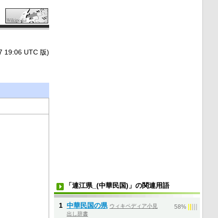
9:06 UTC 版)
「連江県_(中華民国)」の関連用語
1
中華民国の県
ウィキペディア小見
|
|
|
|
|
58%
出し辞書