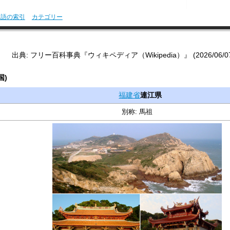
用語の索引
カテゴリー
出典: フリー百科事典『ウィキペディア（Wikipedia）』 (2026/06/07 1
国)
福建省
連江県
別称: 馬祖