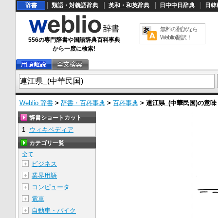
辞書
類語・対義語辞典
英和・和英辞典
日中中日辞典
日韓
無料の翻訳なら
Weblio翻訳！
556の専門辞書や国語辞典百科事典
から一度に検索!
Weblio 辞書
>
辞書・百科事典
>
百科事典
>
連江県_(中華民国)
の意味
辞書ショートカット
1
ウィキペディア
カテゴリ一覧
全て
ビジネス
＋
業界用語
＋
コンピュータ
＋
電車
＋
自動車・バイク
＋