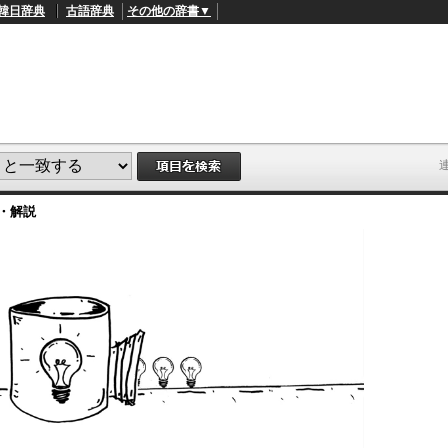
韓日辞典
古語辞典
その他の辞書▼
・解説