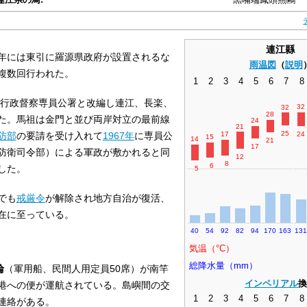
連江縣
年には東引に羅源県政府が設置されるな
雨温図
（
説明
複数回行われた。
1
2
3
4
5
6
7
8
行政督察専員公署と改編し連江、長楽、
32
32
28
た。馬祖は金門と並び両岸対立の最前線
24
21
25
24
防部
の要請を受け入れて
1967年
に専員公
17
15
14
21
17
防衛司令部）による軍政が敷かれると同
12
8
6
した。
5
でも
戒厳令
が解除され地方自治が復活、
在に至っている。
40
54
92
82
94
170
163
13
気温（
°
C
）
総降水量（mm）
輪
（軍用船、民間人用定員50席）が南竿
インペリアル
換
港への便が運航されている。島嶼間の交
1
2
3
4
5
6
7
8
連絡がある。