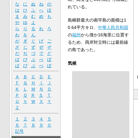
な
に
ぬ
ね
の
れている。
は
ひ
ふ
へ
ほ
ま
み
む
め
も
島嶼群最大の南竿島の面積は1
や
ゆ
よ
0.64平方キロ、
中華人民共和国
ら
り
る
れ
ろ
わ
を
ん
の
福州
から僅か16海里に位置す
が
ぎ
ぐ
げ
ご
るため、両岸対立時には最前線
ざ
じ
ず
ぜ
ぞ
の島であった。
だ
ぢ
づ
で
ど
ば
び
ぶ
べ
ぼ
気候
ぱ
ぴ
ぷ
ぺ
ぽ
Ａ
Ｂ
Ｃ
Ｄ
Ｅ
Ｆ
Ｇ
Ｈ
Ｉ
Ｊ
Ｋ
Ｌ
Ｍ
Ｎ
Ｏ
Ｐ
Ｑ
Ｒ
Ｓ
Ｔ
Ｕ
Ｖ
Ｗ
Ｘ
Ｙ
Ｚ
１
２
３
４
５
６
７
８
９
０
記号