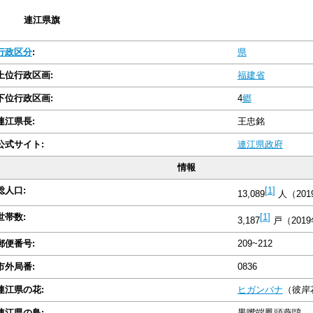
連江県旗
行政区分
:
県
上位行政区画:
福建省
下位行政区画:
4
郷
連江県長:
王忠銘
公式サイト:
連江県政府
情報
総人口:
[
1
]
13,089
人（201
世帯数:
[
1
]
3,187
戸（2019
郵便番号:
209~212
市外局番:
0836
連江県の花:
ヒガンバナ
（彼岸
連江県の鳥:
黒嘴端鳳頭燕鷗