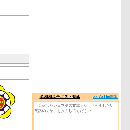
英和和英テキスト翻訳
>> Weblio翻訳