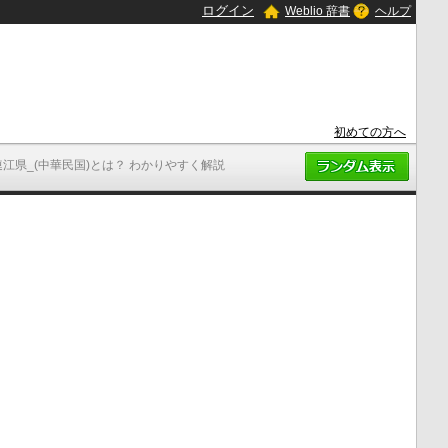
ログイン
Weblio 辞書
ヘルプ
初めての方へ
連江県_(中華民国)とは？ わかりやすく解説