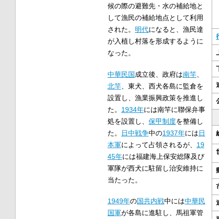
候の際の避難先・水の補給地と
して漁民の補給地点として利用
された。
明代
になると、漁民達
が入植し村落を形成するように
なった。
中華民国
成立後、政府は
南竿
、
北竿
、東犬、西犬各島に監倉を
設置し、漁業振興政策を推進し
た。
1934年
には南竿に聯保弁事
処を設置し、
保甲制度
を整備し
た。
日中戦争
中の
1937年
には
日
本軍
によって占領されるが、
19
45年
には福建海上保安総隊及び
軍隊が西犬に駐留し治安維持に
当たった。
1949年
の
国共内戦
中には
中華民
国軍
が各島に進駐し、馬祖軍管