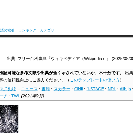
用語の索引
ランキング
カテゴリー
出典: フリー百科事典『ウィキペディア（Wikipedia）』 (2025/08/08 2
検証可能な参考文献や出典が全く示されていないか、不十分です。
出典
事の信頼性向上にご協力ください。
（
このテンプレートの使い方
）
"毛" 動物
–
ニュース
·
書籍
·
スカラー
·
CiNii
·
J-STAGE
·
NDL
·
dlib.jp
ーチ
·
TWL
(
2021年9月
)