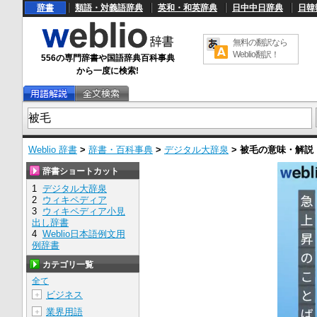
辞書
類語・対義語辞典
英和・和英辞典
日中中日辞典
日韓
無料の翻訳なら
Weblio翻訳！
556の専門辞書や国語辞典百科事典
から一度に検索!
Weblio 辞書
>
辞書・百科事典
>
デジタル大辞泉
>
被毛
の意味・解説
辞書ショートカット
1
デジタル大辞泉
2
ウィキペディア
3
ウィキペディア小見
出し辞書
4
Weblio日本語例文用
例辞書
カテゴリ一覧
全て
ビジネス
＋
業界用語
＋