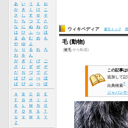
あ
い
う
え
お
か
き
く
け
こ
さ
し
す
せ
そ
た
ち
つ
て
と
な
に
ぬ
ね
の
ウィキペディア
索引トップ
は
ひ
ふ
へ
ほ
ま
み
む
め
も
毛 (動物)
や
ゆ
よ
ら
り
る
れ
ろ
(
被毛
から転送)
わ
を
ん
が
ぎ
ぐ
げ
ご
ざ
じ
ず
ぜ
ぞ
この記事は
だ
ぢ
づ
で
ど
追加して記
ば
び
ぶ
べ
ぼ
ぱ
ぴ
ぷ
ぺ
ぽ
?
出典検索
:
ジャパンサ
Ａ
Ｂ
Ｃ
Ｄ
Ｅ
Ｆ
Ｇ
Ｈ
Ｉ
Ｊ
Ｋ
Ｌ
Ｍ
Ｎ
Ｏ
Ｐ
Ｑ
Ｒ
Ｓ
Ｔ
Ｕ
Ｖ
Ｗ
Ｘ
Ｙ
Ｚ