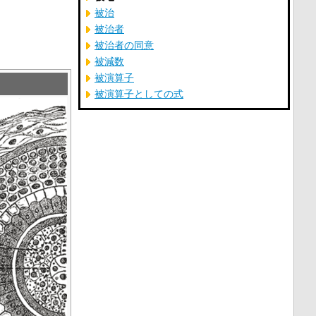
被治
被治者
被治者の同意
被減数
被演算子
被演算子としての式