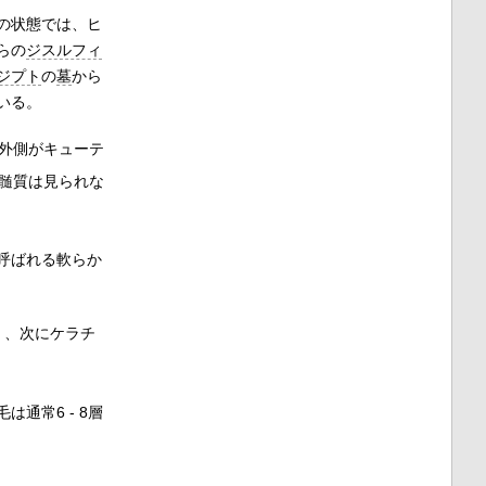
の状態では、ヒ
らの
ジスルフィ
ジプト
の
墓
から
いる。
外側がキューテ
髄質は見られな
呼ばれる軟らか
）、次にケラチ
通常6 - 8層