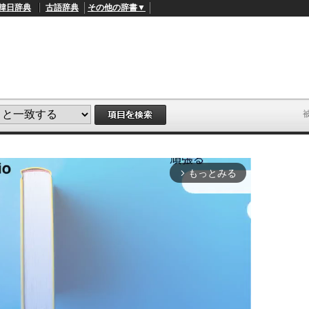
韓日辞典
古語辞典
その他の辞書▼
もっとみる
arrow_forward_ios