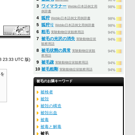
98%
3
ワイマラナー
Weblio日本語例文用
|
|
|
|
|
98%
例辞書
4
狐狩
Weblio日本語例文用例辞書
|
|
|
|
|
98%
5
狐狩り
Weblio日本語例文用例辞書
|
|
|
|
|
98%
6
粗毛
実験動物症状観察用語
|
|
|
|
|
94%
7
被毛の光沢の消失
実験動物症状
|
|
|
|
|
94%
観察用語
8
被毛状態の異常
実験動物症状観
|
|
|
|
|
94%
察用語
3:33 UTC 版)
9
被毛疎
実験動物症状観察用語
|
|
|
|
|
94%
10
被毛粗剛
実験動物症状観察用語
|
|
|
|
|
94%
を
被毛のお隣キーワード
·
被検者
被殻
被殻の構造
被殻出血
被毒
被毒と解毒
被毛