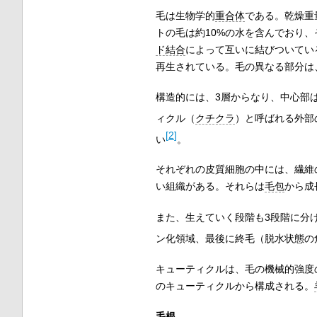
毛は生物学的
重合体
である。乾燥重
トの毛は約10%の水を含んでおり
ド結合
によって互いに結びついてい
再生されている。毛の異なる部分は
構造的には、3層からなり、中心部
ィクル（
クチクラ
）と呼ばれる外部
[
2
]
い
。
それぞれの皮質細胞の中には、繊維
い組織がある。それらは
毛包
から成
また、生えていく段階も3段階に分
ン化領域、最後に終毛（脱水状態の
キューティクルは、毛の機械的強度の
のキューティクルから構成される。
毛根