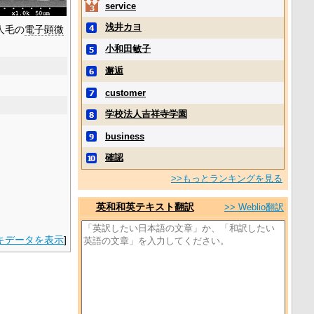
service
浅井カヨ
人毛の
電子顕微
小和田敏子
邂逅
customer
学校法人吉祥寺学園
business
確認
>>もっとランキングを見る
英和和英テキスト翻訳
>> Weblio翻訳
キデータを表示
]