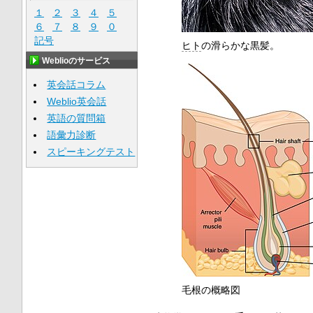
１
２
３
４
５
６
７
８
９
０
記号
ヒト
の滑らかな黒髪。
Weblioのサービス
英会話コラム
Weblio英会話
英語の質問箱
語彙力診断
スピーキングテスト
毛根の概略図