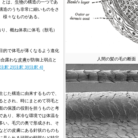
）とは、
生物
の構造の一つであ
構造のうち非常に細いものをさ
、様々なものがある。
おり、概ね体表に体毛（獣毛）
目的で体毛が薄くなるよう進化
人間の髪の毛の断面
場合露わな
皮膚
が防御上弱点と
注釈 2
]
[
注釈 3
]
[
注釈 4
]
。
生じた構造に由来するもので、
るとされ、時にまとめて羽毛と
面の保護の役割を担うものと考
であり、寒冷な環境では体温を
多い。毛穴の奥で形成され、そ
などの皮膚にある針状のものも
に見られる
頭部
や
頸部
など特定