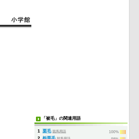
「被毛」の関連用語
1
栗毛
競馬用語
|
|
|
|
|
100%
2
栃栗毛
競馬用語
|
|
|
|
|