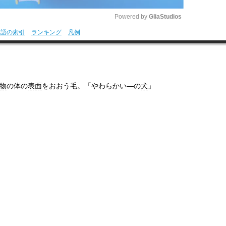
Powered by 
GliaStudios
用語の索引
ランキング
凡例
M
u
t
物
の体の
表面
をおおう毛。「やわらかい―の
犬
」
e