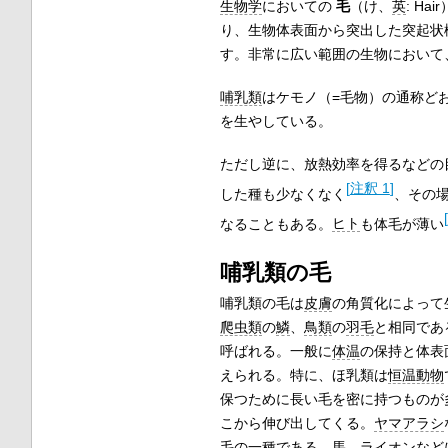
生物学
においての
毛
（け、
英
:
Hair
り、生物体表面から突出した突起状
す。非常に広い範囲の生物において
哺乳類
はケモノ（=毛物）の通称ど
を生やしている。
ただし逆に、放熱効率を得るなどの
[
注釈 1
]
した種も少なくなく
、その
[
なることもある。
ヒト
も体毛が薄い
哺乳類の毛
哺乳類の毛は
皮膚
の角質化によって
爬虫類
の
鱗
、
鳥類
の
羽毛
と相同であ
呼ばれる。一般に
体温
の保持と体表
えられる。特に、ほ乳類は
恒温動物
保つために長い毛を密に持つものが
こから伸び出してくる。
ヤマアラシ
毛の一種である。
馬
、
ライオン
など