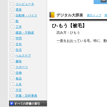
コンピュータ
＋
電車
＋
デジタル大辞泉
自動車・バイク
索引トップ
＋
船
＋
ひ‐もう【被毛】
工学
＋
読み方：ひもう
建築・不動産
＋
学問
＋
一面
を
おおって
いる毛。特に、
動
文化
＋
生活
＋
ヘルスケア
＋
趣味
＋
スポーツ
＋
生物
＋
食品
＋
人名
＋
方言
＋
辞書・百科事典
＋
すべての辞書の索引