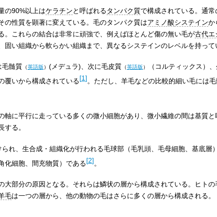
量の90%以上は
ケラチン
と呼ばれる
タンパク質
で構成されている。通常
、その性質を顕著に変えている。毛のタンパク質は
アミノ酸
システイン
か
る。これらの結合は非常に頑強で、例えばほとんど傷の無い毛が
古代エ
、固い組織から軟らかい組織まで、異なるシステインのレベルを持って
は
毛髄質
(メデュラ)、次に
毛皮質
（コルティックス）、
（
英語版
）
（
英語版
）
[
1
]
の覆いから構成されている
。ただし、羊毛などの比較的細い毛には毛
の軸に平行に走っている多くの微小細胞があり、微小繊維の間は基質と
長する。
けられ、生合成・組織化が行われる毛球部（毛乳頭、毛母細胞、基底層
[
2
]
角化細胞、間充物質）である
。
大部分の原因となる。それらは鱗状の層から構成されている。ヒトの毛は
羊毛
は一つの層から、他の動物の毛はさらに多くの層から構成される。