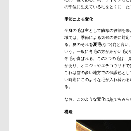
の部位に生えている毛をとくに「
た
季節による変化
全身の毛は主として防寒の役割を果
域では、季節による気候の差に対応
る。夏のそれを
夏毛
(なつげ)と言い
いう。一般に冬毛の方が細かい毛が
冬毛が喜ばれる。この2つの毛は、
があり、
オコジョ
やエチゴウサギで
これは
雪
の多い地方での
保護色
とし
い時期にこのような毛が入れ替わる
る。
なお、このような変化は
鳥
でもみら
構造