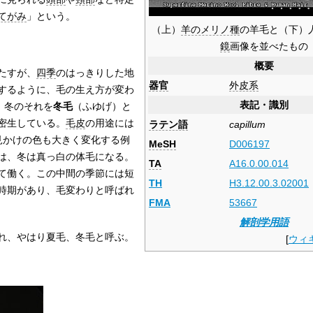
てがみ
」という。
（上）
羊のメリノ種
の羊毛と（下）
鏡
画像を並べたもの
概要
たすが、
四季
のはっきりした地
器官
外皮系
するように、毛の生え方が変わ
表記・識別
、冬のそれを
冬毛
（ふゆげ）と
密生している。
毛皮
の用途には
ラテン語
capillum
見かけの色も大きく変化する例
MeSH
D006197
は、冬は真っ白の体毛になる。
TA
A16.0.00.014
て働く。この中間の季節には短
TH
H3.12.00.3.02001
時期があり、毛変わりと呼ばれ
FMA
53667
解剖学用語
れ、やはり夏毛、冬毛と呼ぶ。
[
ウィ