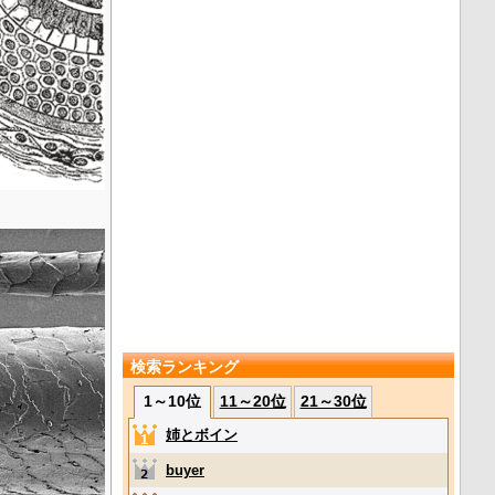
検索ランキング
1～10位
11～20位
21～30位
姉とボイン
buyer