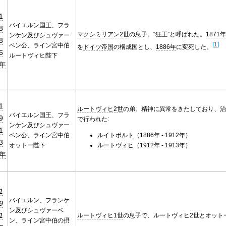
1
バイエルン国王、フラ
8
マクシミリアン2世
の息子。“狂王”と呼ばれた。
1871
ンケン及びシュヴァー
8
[
1
]
ベン公、ライン宮中伯
を
ドイツ帝国
の構成国とし、
1886年
に変死した。
6
ルートヴィヒ陛下
年
1
ルートヴィヒ2世
の弟。精神に異常をきたしており、
バイエルン国王、フラ
9
で行われた:
ンケン及びシュヴァー
1
ベン公、ライン宮中伯
ルイトポルト
（1886年 - 1912年）
3
オットー陛下
ルートヴィヒ
（1912年 - 1913年）
年
1
バイエルン、フランケ
9
ン及びシュヴァーベ
1
ルートヴィヒ1世
の息子で、ルートヴィヒ2世とオット
ン、ライン宮中伯の摂