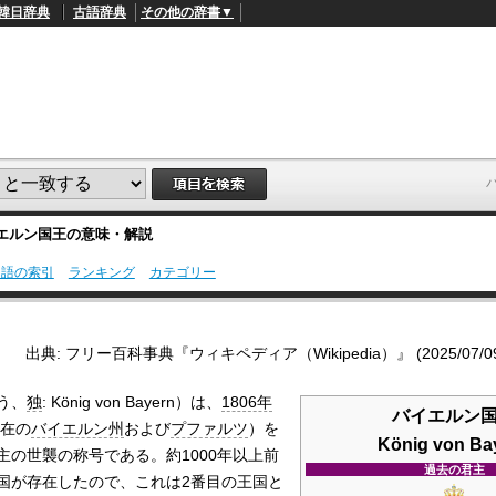
韓日辞典
古語辞典
その他の辞書▼
エルン国王
の意味・解説
用語の索引
ランキング
カテゴリー
L
/
o
a
d
出典: フリー百科事典『ウィキペディア（Wikipedia）』 (2025/07/09 0
e
d
:
う、
独
:
König von Bayern
）は、
1806年
4
バイエルン
5
在の
バイエルン州
および
プファルツ
）を
.
König von Ba
3
主の世襲の称号である。約1000年以上前
3
過去の君主
国が存在したので、これは2番目の王国と
%