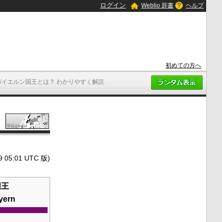
ログイン
Weblio 辞書
ヘルプ
初めての方へ
バイエルン国王とは？ わかりやすく解説
5:01 UTC 版)
国王
yern