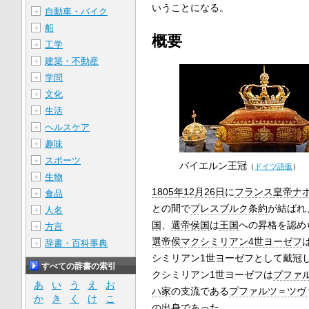
いうことになる。
自動車・バイク
＋
船
＋
概要
工学
＋
建築・不動産
＋
学問
＋
文化
＋
生活
＋
ヘルスケア
＋
趣味
＋
スポーツ
＋
バイエルン王冠
（
ドイツ語版
）
生物
＋
1805年
12月26日
に
フランス皇帝
ナ
食品
＋
との間で
プレスブルク条約
が結ばれ
人名
＋
国
、
選帝侯国
は
王国
への昇格を認め
方言
＋
選帝侯
マクシミリアン4世ヨーゼフ
辞書・百科事典
＋
シミリアン1世ヨーゼフとして戴冠
すべての辞書の索引
クシミリアン1世ヨーゼフは
プファ
あ
い
う
え
お
ハ家
の支流である
プファルツ＝ツヴ
か
き
く
け
こ
の出身であった。