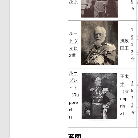
ルト
6
年
1
ルー
9
トヴ
摂政
1
ィヒ
国王
3
3世
年
ルー
王太
プレ
1
子
ヒト
9
（Kr
（Ru
1
onp
ppre
3
rin
ch
年
z）
t）
系図