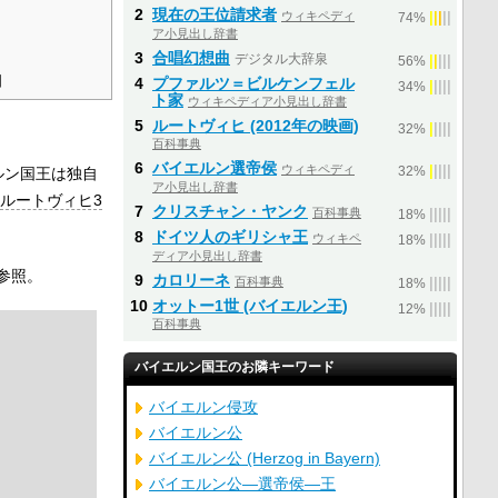
2
現在の王位請求者
ウィキペディ
|
|
|
|
|
74%
ア小見出し辞書
3
合唱幻想曲
デジタル大辞泉
|
|
|
|
|
56%
日
4
プファルツ＝ビルケンフェル
|
|
|
|
|
34%
ト家
ウィキペディア小見出し辞書
5
ルートヴィヒ (2012年の映画)
|
|
|
|
|
32%
百科事典
6
バイエルン選帝侯
ウィキペディ
|
|
|
|
|
ルン国王は独自
32%
ア小見出し辞書
ルートヴィヒ3
7
クリスチャン・ヤンク
百科事典
|
|
|
|
|
18%
8
ドイツ人のギリシャ王
ウィキペ
|
|
|
|
|
18%
ディア小見出し辞書
参照。
9
カロリーネ
百科事典
|
|
|
|
|
18%
10
オットー1世 (バイエルン王)
|
|
|
|
|
12%
百科事典
バイエルン国王のお隣キーワード
バイエルン侵攻
バイエルン公
バイエルン公 (Herzog in Bayern)
バイエルン公―選帝侯―王