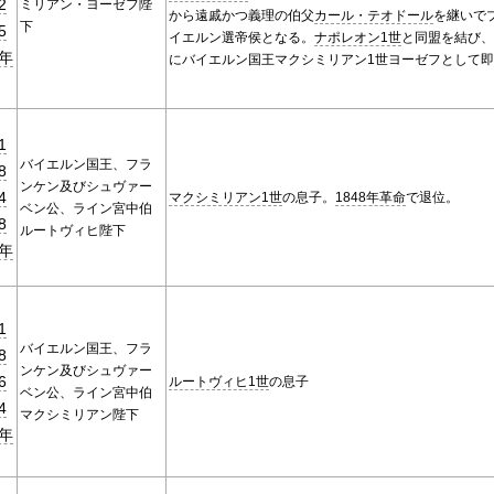
2
ミリアン・ヨーゼフ陛
から遠戚かつ義理の伯父
カール・テオドール
を継いで
下
5
イエルン選帝侯となる。
ナポレオン1世
と同盟を結び
年
にバイエルン国王マクシミリアン1世ヨーゼフとして
1
バイエルン国王、フラ
8
ンケン及びシュヴァー
4
マクシミリアン1世
の息子。
1848年革命
で退位。
ベン公、ライン宮中伯
8
ルートヴィヒ陛下
年
1
バイエルン国王、フラ
8
ンケン及びシュヴァー
6
ルートヴィヒ1世
の息子
ベン公、ライン宮中伯
4
マクシミリアン陛下
年