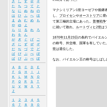
さ
し
す
せ
そ
た
ち
つ
て
と
マクシミリアン1世ヨーゼフや後継
な
に
ぬ
ね
の
は
ひ
ふ
へ
ほ
し、
プロイセン
や
オーストリア
に脅
ま
み
む
め
も
て第三極的立場にあった。
普墺戦争
や
ゆ
よ
に就いて敗れ、
ルートヴィヒ2世
は
ら
り
る
れ
ろ
わ
を
ん
1870年
11月23日
の条約でバイエル
が
ぎ
ぐ
げ
ご
の称号、外交権、国軍を有していた
ざ
じ
ず
ぜ
ぞ
世
は退位した。
だ
ぢ
づ
で
ど
ば
び
ぶ
べ
ぼ
ぱ
ぴ
ぷ
ぺ
ぽ
なお、バイエルン王の称号はしばし
Ａ
Ｂ
Ｃ
Ｄ
Ｅ
Ｆ
Ｇ
Ｈ
Ｉ
Ｊ
Ｋ
Ｌ
Ｍ
Ｎ
Ｏ
Ｐ
Ｑ
Ｒ
Ｓ
Ｔ
Ｕ
Ｖ
Ｗ
Ｘ
Ｙ
Ｚ
１
２
３
４
５
６
７
８
９
０