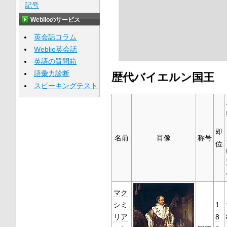
記号
Weblioのサービス
英会話コラム
Weblio英会話
英語の質問箱
語彙力診断
歴代バイエルン国王
スピーキングテスト
即
名前
肖像
称号
位
マク
シミ
1
リア
8