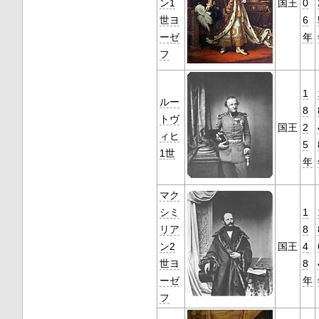
ン1
国王
0
世ヨ
6
ーゼ
年
フ
1
ルー
8
トヴ
国王
2
ィヒ
5
1世
年
マク
シミ
1
リア
8
ン2
国王
4
世ヨ
8
ーゼ
年
フ