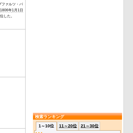
プファルツ・バ
、
1806年
1月1日
即位した。
検索ランキング
1～10位
11～20位
21～30位