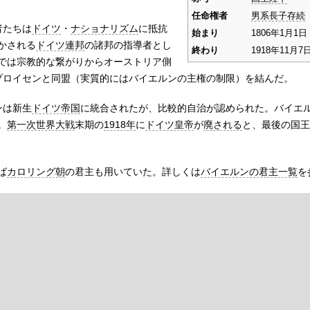
任命権者
男系長子存続
者たちは
ドイツ
・
ナショナリズム
に抵抗
始まり
1806年1月1日
かされる
ドイツ連邦
の諸邦の指導者とし
終わり
1918年11月7
では宗教的な繋がりからオーストリア側
プロイセンと同盟（実質的にはバイエルンの主権の制限）を結んだ。
ンは新生
ドイツ帝国
に統合されたが、比較的自治が認められた。バイエ
。
第一次世界大戦
末期の
1918年
に
ドイツ皇帝
が
廃される
と、最後の国王
ば
カロリング朝
の君主も用いていた。詳しくは
バイエルンの君主一覧
を