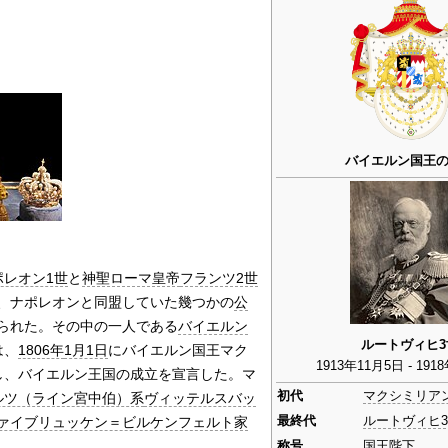
バイエルン国王
ポレオン1世
と
神聖ローマ皇帝
フランツ2世
、ナポレオンと同盟していた幾つかの
公
られた。その中の一人である
バイエルン
ルートヴィヒ3
は、
1806年
1月1日
にバイエルン国王マク
1913年11月5日 - 191
し、バイエルン王国の成立を宣言した。マ
初代
マクシミリア
ルツ（ライン宮中伯）系
ヴィッテルスバッ
ァイブリュッケン＝ビルケンフェルト家
最終代
ルートヴィヒ
称号
国王陛下