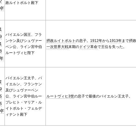
2
政ルイトポルト殿下
年
1
バイエルン国王、フラ
9
ンケン及びシュヴァー
摂政ルイトポルト
の息子。
1912年
から
1913年
まで摂
1
ベン公、ライン宮中伯
一次世界大戦
末期の
ドイツ革命
で王位を失った。
8
ルートヴィヒ陛下
年
バイエルン王太子、バ
1
イエルン、フランケン
9
及びシュヴァーベン
5
公、ライン宮中伯ルー
ルートヴィヒ3世
の息子で最後のバイエルン王太子。
プレヒト・マリア・ル
5
イトポルト・フェルデ
年
ィナント殿下