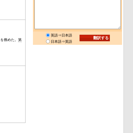
英語⇒日本語
政を務めた。
第
日本語⇒英語