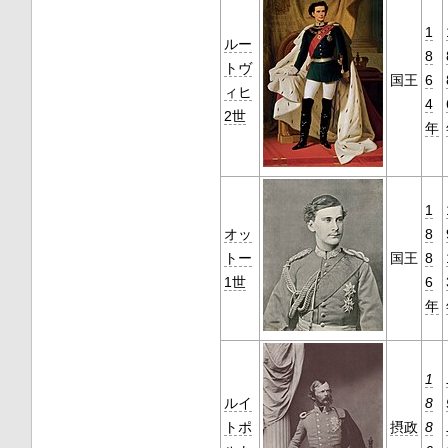
1
ルー
8
トヴ
国王
6
ィヒ
4
2世
年
1
オッ
8
トー
国王
8
1世
6
年
1
ルイ
8
トポ
摂政
8