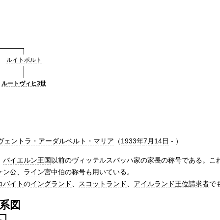
ルイトポルト
ルートヴィヒ3世
ヴェントラ・アーダルベルト・マリア
（
1933年
7月14日
- ）
、
バイエルン王国
以前のヴィッテルスバッハ家の家長の称号である。こ
ケン公
、
ライン宮中伯
の称号も用いている。
コバイト
の
イングランド
、
スコットランド
、
アイルランド
王位請求者
で
系図