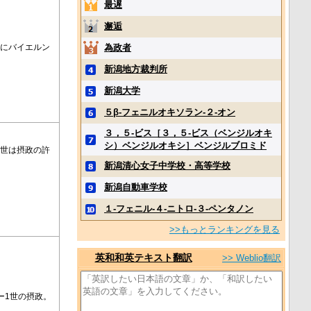
最遅
邂逅
為政者
年
にバイエルン
新潟地方裁判所
新潟大学
５β‐フェニルオキソラン‐２‐オン
３，５‐ビス［３，５‐ビス（ベンジルオキ
シ）ベンジルオキシ］ベンジルブロミド
治世は摂政の許
新潟清心女子中学校・高等学校
新潟自動車学校
１‐フェニル‐４‐ニトロ‐３‐ペンタノン
>>もっとランキングを見る
英和和英テキスト翻訳
>> Weblio翻訳
ー1世の摂政。