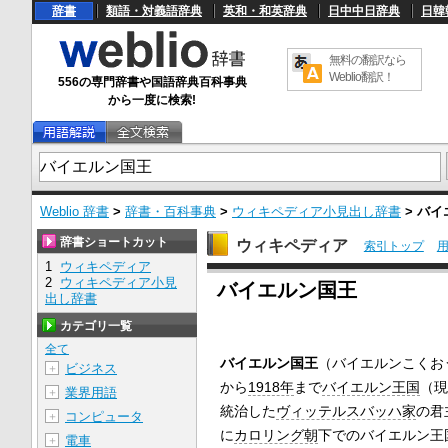
辞書
類語・対義語辞典
英和・和英辞典
日中中日辞典
日韓
無料の翻訳なら
Weblio翻訳！
556の専門辞書や国語辞典百科事典
から一度に検索!
Weblio 辞書
>
辞書・百科事典
>
ウィキペディア小見出し辞書
>
バイ
辞書ショートカット
ウィキペディア
索引トップ
1
ウィキペディア
U
2
ウィキペディア小見
バイエルン国王
n
出し辞書
m
u
カテゴリ一覧
t
e
全て
バイエルン国王
（バイエルンこくお
ビジネス
＋
から
1918年
まで
バイエルン王国
（現
業界用語
＋
統治した
ヴィッテルスバッハ家
の君
コンピュータ
＋
に
カロリング朝
下でのバイエルン王
電車
＋