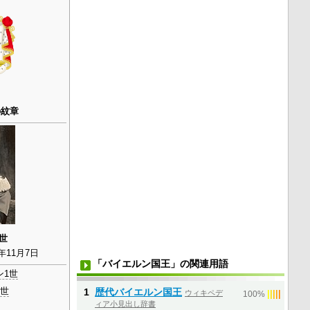
の紋章
世
8年11月7日
「バイエルン国王」の関連用語
ン1世
1
歴代バイエルン国王
3世
ウィキペデ
|
|
|
|
|
100%
ィア小見出し辞書