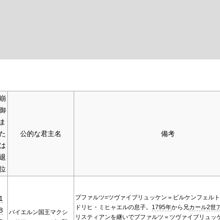
崩
御
ま
た
公的な君主名
備考
は
退
位
プファルツ=ツヴァイブリュッケン＝ビルケンフェル
1
ドリヒ・ミヒャエルの息子。
1795年
から兄
カール2世
8
バイエルン国王マクシ
リスティアン
を継いでプファルツ＝ツヴァイブリュッケ