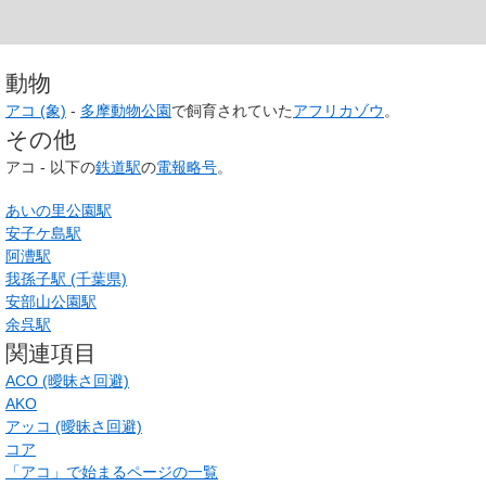
動物
アコ (象)
-
多摩動物公園
で飼育されていた
アフリカゾウ
。
その他
アコ - 以下の
鉄道駅
の
電報略号
。
あいの里公園駅
安子ケ島駅
阿漕駅
我孫子駅 (千葉県)
安部山公園駅
余呉駅
関連項目
ACO (曖昧さ回避)
AKO
アッコ (曖昧さ回避)
コア
「アコ」で始まるページの一覧