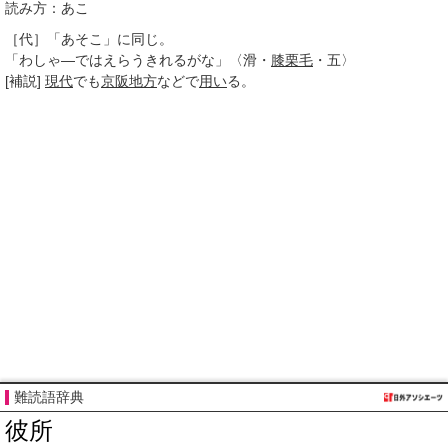
読み方：あこ
［代］
「あそこ」に同じ。
「わしゃ―ではえらうきれるがな」〈滑・
膝栗毛
・五〉
[補説]
現代
でも
京阪
地方
などで
用い
る。
難読語辞典
彼所