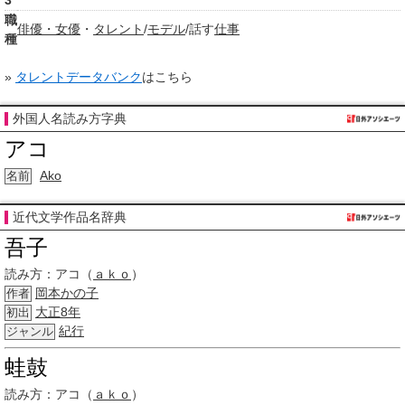
3
職
俳優・女優
・
タレント
/
モデル
/話す
仕事
種
»
タレントデータバンク
はこちら
外国人名読み方字典
アコ
Ako
名前
近代文学作品名辞典
吾子
読み方：
アコ（
ａｋｏ
）
岡本かの子
作者
大正8年
初出
紀行
ジャンル
蛙鼓
読み方：
アコ（
ａｋｏ
）