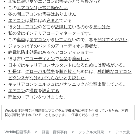
非常に
暑い夏
で
エアコン
の
需要
がとても
多かった
この
エアコン
は
正常に
動かない
冬の間
エアコン
の
需要
はありません
エアコン
は壁にはめ
込まれ
ている
彼女は
エアコン
のどこが
故障して
いるのかを
見つけた
私の父
は
インテリアコーディネーター
です。
この
車両
は
エアコン
がき
いていな
いので、窓を
開けて
ください
。
ジャック
はその
バンド
の
アコーディオン奏者
だ。
静電気
防止
効果
のある
ヘアコンディショナー
彼は古い
アコーディオン
で
音楽
を
演奏した
。
日本では
キャリアコンサルタント
になるためには
資格
がいる。
社長
は、
グローバル
競争
を
勝ち抜く
ためには、
独創的な
コアコン
ピタンス
が
なければ
ならない
と
力説した
。
キャリアコンシェルジュ
は
パナソニック
が
全額
出資して
いる。
エアコン
の
温度
を
設定する
部屋
の
エアコン
を
つけました
。
Weblio日本語例文用例辞書はプログラムで機械的に例文を生成しているため、不適
切な項目が含まれていることもあります。ご了承くださいませ。
Weblio国語辞典
>
辞書・百科事典
>
デジタル大辞泉
>
アコ
の意