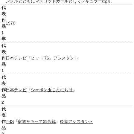
ングル
とともに
マスコットガール
として
レギュラー出演
。
代
表
作
1976
品
1
年
代
表
作
日本テレビ
『
ヒット
'
76
』
アシスタント
品
1
代
表
作
日本テレビ
『
シャボン玉こんにちは
』
品
2
代
表
作
TBS
『
家族そろって歌合戦
』
後期
アシスタント
品