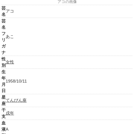
アコの画像
芸
アコ
名
芸
名
フ
あこ
リ
ガ
ナ
性
女性
別
生
年
1958/10/11
月
日
星
てんびん座
座
干
戌年
支
血
液
A