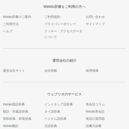
Weblio辞書をご利用の方へ
Weblio辞書のご案内
ご利用規約
お問い合わせ
ご利用方法
プライバシーポリシー
サイトマップ
ヘルプ
クッキー・アクセスデータ
について
運営会社の紹介
運営会社サイト
会社情報
採用情報
ウェブリオのサービス
Weblio国語辞典
インドネシア語辞典
英会話コラム
類語・対義語辞典
タイ語辞典
Weblio英会話
英和辞典・和英辞典
ベトナム語辞典
英語の質問箱
Weblio翻訳
古語辞典
語彙力診断