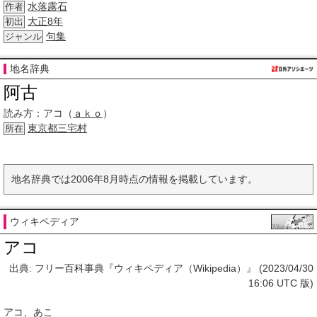
水落露石
作者
大正8年
初出
句集
ジャンル
地名辞典
阿古
読み方：
アコ（
ａｋｏ
）
東京都
三宅村
所在
地名辞典では2006年8月時点の情報を掲載しています。
ウィキペディア
アコ
出典: フリー百科事典『ウィキペディア（Wikipedia）』 (2023/04/30
16:06 UTC 版)
アコ
、
あこ