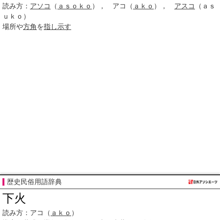
読み方：
アソコ
（
ａｓｏｋｏ
）， アコ（
ａｋｏ
），
アスコ
（ａｓ
ｕｋｏ）
場所や
方角
を
指し示す
歴史民俗用語辞典
下火
読み方：
アコ（
ａｋｏ
）