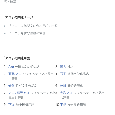
味・解説
「アコ」の関連ページ
「アコ」を解説文に含む用語の一覧
「アコ」を含む用語の索引
「アコ」の関連用語
Ako
外国人名の読み方
阿古
地名
栗林 アコ
ウィキペディア小見出
吾子
近代文学作品名
し辞書
蛙鼓
近代文学作品名
彼所
難読語辞典
アコ / 網野アコ
ウィキペディア小
大和アコ
ウィキペディア小見出
見出し辞書
し辞書
下火
歴史民俗用語
下炬
歴史民俗用語