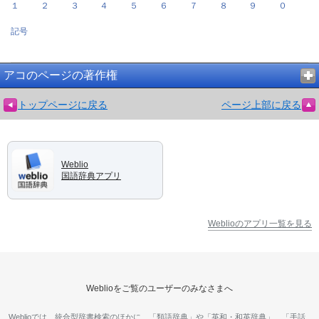
１
２
３
４
５
６
７
８
９
０
記号
アコのページの著作権
トップページに戻る
ページ上部に戻る
Weblio
国語辞典アプリ
Weblioのアプリ一覧を見る
Weblioをご覧のユーザーのみなさまへ
Weblioでは、統合型辞書検索のほかに、「類語辞典」や「英和・和英辞典」、「手話