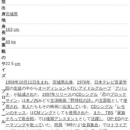
型
出
身
宮城県
地
身
163
cm
長
体
49
kg
重
靴
の
サ
22.5
cm
イ
ズ
1958年
10月11日
生まれ
。
宮城県
出身
。
1976年
、
日本テレビ音楽学
院
の
生徒
の中から
オーディション
を
行い
アイドルグループ
「
アパッ
プ
チ
」が
結成され
た。
1997年
リリース
の
CDシングル
『恋の
ブロック
ロ
サイン
』は
木ノ内
みどり
主演映画
『野球狂の詩』
の
主題歌
として
使
フ
用され
、
本人
たちもその映画に
出演して
いる。
CDシングル
『
レモ
ィ
ンのキッス
』は
CMソング
としても
使用され
た。
また、
TBS
『
家族
ー
そろって歌合戦
』では
後期
アシスタント
として
活躍し
、
OP･
ED
の
テ
ル
ーマソング
を
歌って
いた。
同局
『8時だよ!
全員集合
』では
トライア