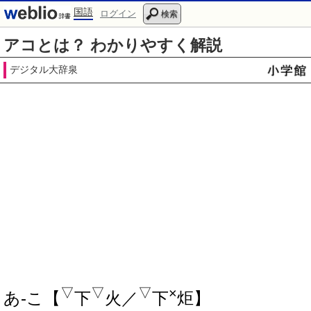
国語
ログイン
検索
アコとは？ わかりやすく解説
デジタル大辞泉
▽
▽
▽
×
あ‐こ【
下
火／
下
炬】