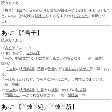
読み方：あこ
《
唐音
》
禅宗
で、
火葬
のときに
導師
が
遺体
を焼く
燃料
に
火をつける
こ
と。のちには偈(げ)を
唱えて
しぐさをするだけ
になった
。秉炬(ひん
こ)。
×
あ‐こ【
吾子】
読み方：あこ
《
古く
は「あご」》

［名］
わが子。
自分
の子
。
「―の、
御宿
世(すくせ)にて
覚えぬ
ことのあるなり」〈源・
須磨
〉

［代］
１
二人称
の
人代名詞
。
子供
や
乳母
などを
親しみ
を
込めて
呼ぶ語。おま
え。
「―はらうたけれど、つらきゆかりにこそ、え
思ひ
はつまじけれ」
〈
源・空
蝉
〉
２
一人称
の
人代名詞
。
中世
から
近世
にかけての
幼児語
。
「児
聞いて
、―はそれなら食はう」〈咄・
醒睡笑
・六〉
▽
▽
▽
▽
あ‐こ【
彼
処／
彼
所】