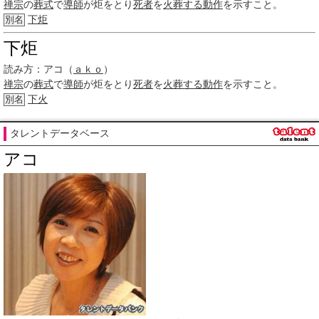
禅宗
の
葬式
で
導師
が炬をとり
死者
を
火葬する
動作
を示すこと。
下炬
別名
下炬
読み方：
アコ（
ａｋｏ
）
禅宗
の
葬式
で
導師
が炬をとり
死者
を
火葬する
動作
を示すこと。
下火
別名
タレントデータベース
アコ