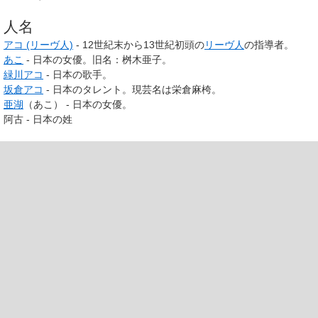
人名
アコ (リーヴ人)
- 12世紀末から13世紀初頭の
リーヴ人
の指導者。
あこ
- 日本の女優。旧名：桝木亜子。
緑川アコ
- 日本の歌手。
坂倉アコ
- 日本のタレント。現芸名は栄倉麻桍。
亜湖
（あこ） - 日本の女優。
阿古 - 日本の姓