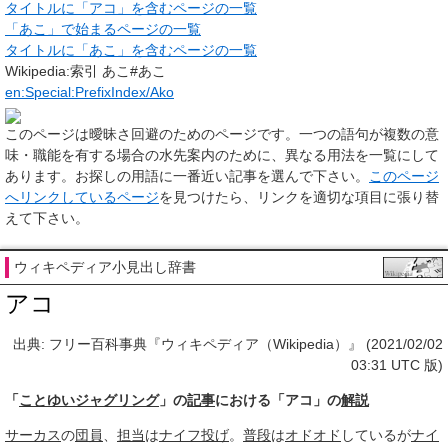
タイトルに「アコ」を含むページの一覧
「あこ」で始まるページの一覧
タイトルに「あこ」を含むページの一覧
Wikipedia:索引 あこ#あこ
en:Special:PrefixIndex/Ako
このページは
曖昧さ回避のためのページ
です。一つの語句が複数の意
味・職能を有する場合の水先案内のために、異なる用法を一覧にして
あります。お探しの用語に一番近い記事を選んで下さい。
このページ
へリンクしているページ
を見つけたら、リンクを適切な項目に張り替
えて下さい。
ウィキペディア小見出し辞書
アコ
出典: フリー百科事典『ウィキペディア（Wikipedia）』 (2021/02/02
03:31 UTC 版)
「
ことゆいジャグリング
」の
記事
における「アコ」の
解説
サーカス
の
団員
、
担当
は
ナイフ投げ
。
普段
は
オドオド
しているが
ナイ