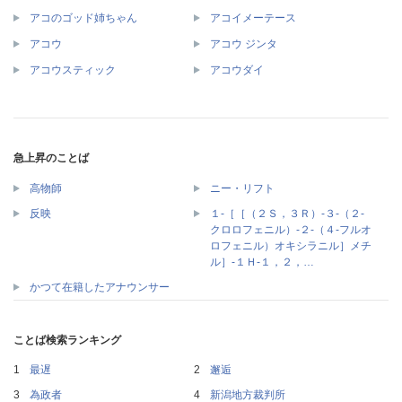
アコのゴッド姉ちゃん
アコイメーテース
アコウ
アコウ ジンタ
アコウスティック
アコウダイ
急上昇のことば
高物師
ニー・リフト
１‐［［（２Ｓ，３Ｒ）‐３‐（２‐
反映
クロロフェニル）‐２‐（４‐フルオ
ロフェニル）オキシラニル］メチ
ル］‐１Ｈ‐１，２，…
かつて在籍したアナウンサー
ことば検索ランキング
最遅
邂逅
為政者
新潟地方裁判所