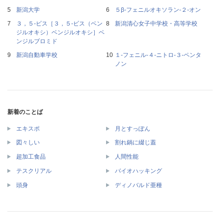
新潟大学
５β‐フェニルオキソラン‐２‐オン
３，５‐ビス［３，５‐ビス（ベン
新潟清心女子中学校・高等学校
ジルオキシ）ベンジルオキシ］ベ
ンジルブロミド
新潟自動車学校
１‐フェニル‐４‐ニトロ‐３‐ペンタ
ノン
新着のことば
エキスポ
月とすっぽん
図々しい
割れ鍋に綴じ蓋
超加工食品
人間性能
テスクリアル
バイオハッキング
頭身
ディノバルド亜種