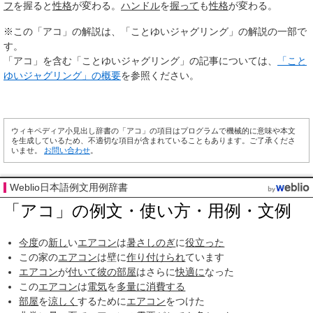
フ
を握ると
性格
が変わる。
ハンドル
を
握って
も
性格
が変わる。
※この「アコ」の解説は、「ことゆいジャグリング」の解説の一部で
す。
「アコ」を含む「ことゆいジャグリング」の記事については、
「こと
ゆいジャグリング」の概要
を参照ください。
ウィキペディア小見出し辞書の「アコ」の項目はプログラムで機械的に意味や本文
を生成しているため、不適切な項目が含まれていることもあります。ご了承くださ
いませ。
お問い合わせ
。
Weblio日本語例文用例辞書
「アコ」の例文・使い方・用例・文例
今度
の
新し
い
エアコン
は
暑さしのぎ
に
役立った
この家の
エアコン
は壁に
作り付けられ
ています
エアコン
が
付いて
彼の
部屋
はさらに
快適に
なった
この
エアコン
は
電気
を
多量に
消費する
部屋
を
涼しく
するために
エアコン
をつけた