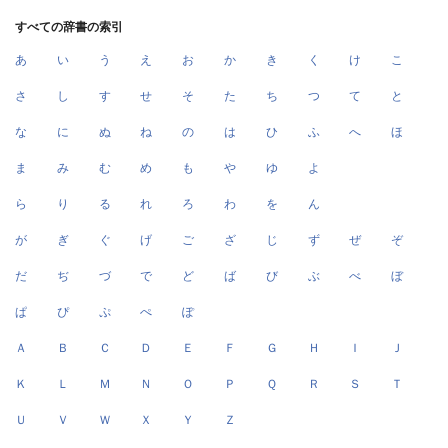
すべての辞書の索引
あ
い
う
え
お
か
き
く
け
こ
さ
し
す
せ
そ
た
ち
つ
て
と
な
に
ぬ
ね
の
は
ひ
ふ
へ
ほ
ま
み
む
め
も
や
ゆ
よ
ら
り
る
れ
ろ
わ
を
ん
が
ぎ
ぐ
げ
ご
ざ
じ
ず
ぜ
ぞ
だ
ぢ
づ
で
ど
ば
び
ぶ
べ
ぼ
ぱ
ぴ
ぷ
ぺ
ぽ
Ａ
Ｂ
Ｃ
Ｄ
Ｅ
Ｆ
Ｇ
Ｈ
Ｉ
Ｊ
Ｋ
Ｌ
Ｍ
Ｎ
Ｏ
Ｐ
Ｑ
Ｒ
Ｓ
Ｔ
Ｕ
Ｖ
Ｗ
Ｘ
Ｙ
Ｚ