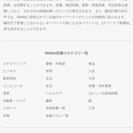
辞典」を利用することができます。辞書、類語辞典、英和・和英辞典、手話辞典は連
動しており、それぞれの検索結果へのリンクが表示されます。また、解説記事の本文
中では、Weblioに登録されている他のキーワードへのリンクが自動的に貼られます。
解説文で登場した分からないキーワードや気になるキーワードは、1クリックで検索結
果を表示することができます。
Weblio辞書のカテゴリ一覧
カテゴリトップ
建物・不動産
食品
ビジネス
学問
人名
業界用語
文化
方言
コンピュータ
生活
辞書・百科事典
電車
ヘルスケア
タレント出身地検索
自動車・バイク
趣味
船
スポーツ
登録辞書一覧
工学
生物
金融コラム一覧