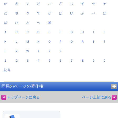
が
ぎ
ぐ
げ
ご
ざ
じ
ず
ぜ
ぞ
だ
ぢ
づ
で
ど
ば
び
ぶ
べ
ぼ
ぱ
ぴ
ぷ
ぺ
ぽ
Ａ
Ｂ
Ｃ
Ｄ
Ｅ
Ｆ
Ｇ
Ｈ
Ｉ
Ｊ
Ｋ
Ｌ
Ｍ
Ｎ
Ｏ
Ｐ
Ｑ
Ｒ
Ｓ
Ｔ
Ｕ
Ｖ
Ｗ
Ｘ
Ｙ
Ｚ
１
２
３
４
５
６
７
８
９
０
記号
同局のページの著作権
トップページに戻る
ページ上部に戻る