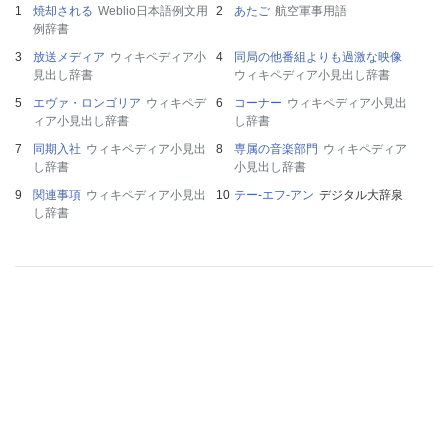
焼却される
Weblio日本語例文用
あたご
航空軍事用語
例辞書
放送メディア
ウィキペディア小
同局の他番組よりも過激な映像
見出し辞書
ウィキペディア小見出し辞書
エヴァ・ロンゴリア
ウィキペデ
コーナー
ウィキペディア小見出
ィア小見出し辞書
し辞書
同期入社
ウィキペディア小見出
専属の音楽部門
ウィキペディア
し辞書
小見出し辞書
関連事項
ウィキペディア小見出
テー‐エフ‐アン
デジタル大辞泉
し辞書