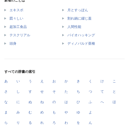
新着のことば
エキスポ
月とすっぽん
図々しい
割れ鍋に綴じ蓋
超加工食品
人間性能
テスクリアル
バイオハッキング
頭身
ディノバルド亜種
すべての辞書の索引
あ
い
う
え
お
か
き
く
け
こ
さ
し
す
せ
そ
た
ち
つ
て
と
な
に
ぬ
ね
の
は
ひ
ふ
へ
ほ
ま
み
む
め
も
や
ゆ
よ
ら
り
る
れ
ろ
わ
を
ん