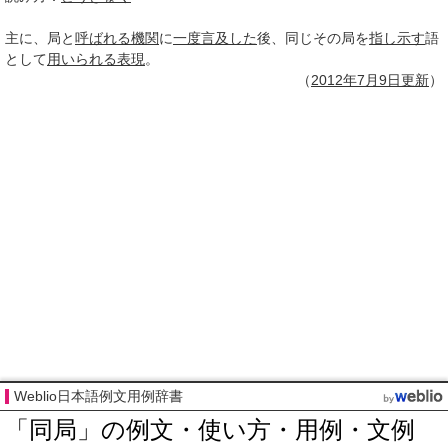
主に、局と
呼ばれる
機関
に
一度
言及した
後、同じその局を
指し示す
語
として
用いられる
表現
。
（
2012年7月
9日
更新
）
Weblio日本語例文用例辞書
「同局」の例文・使い方・用例・文例