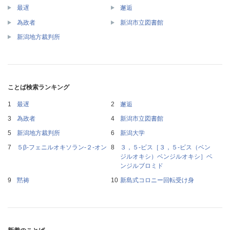
最遅
邂逅
為政者
新潟市立図書館
新潟地方裁判所
ことば検索ランキング
最遅
邂逅
為政者
新潟市立図書館
新潟地方裁判所
新潟大学
５β‐フェニルオキソラン‐２‐オン
３，５‐ビス［３，５‐ビス（ベン
ジルオキシ）ベンジルオキシ］ベ
ンジルブロミド
黙祷
新島式コロニー回転受け身