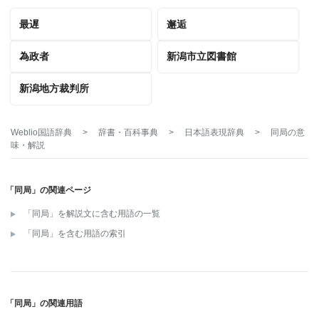
最遅
邂逅
為政者
新潟市立図書館
新潟地方裁判所
Weblio国語辞典
>
辞書・百科事典
>
日本語表現辞典
>
同局
の意
味・解説
「同局」の関連ページ
「同局」を解説文に含む用語の一覧
「同局」を含む用語の索引
「同局」の関連用語