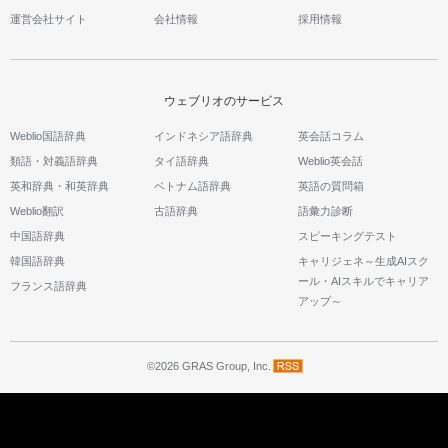
運営会社サイト
会社情報
採用情報
ウェブリオのサービス
Weblio国語辞典
インドネシア語辞典
英会話コラム
類語・対義語辞典
タイ語辞典
Weblio英会話
英和辞典・和英辞典
ベトナム語辞典
英語の質問箱
Weblio翻訳
古語辞典
語彙力診断
中国語辞典
スピーキングテスト
韓国語辞典
キャリジェネ～生成AIスク
ール・AIスキルでキャリア
フランス語辞典
アップ～
©2026 GRAS Group, Inc.