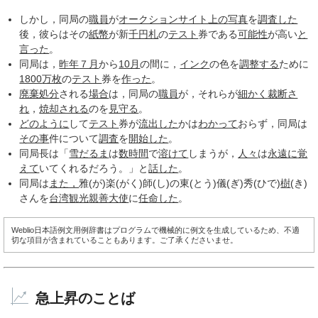
しかし，同局の
職員
が
オークションサイト
上の
写真
を
調査した
後，彼らはその
紙幣
が新
千円札
の
テスト
券である
可能性
が高い
と
言った
。
同局は，
昨年
７月
から
10月
の間に，
インク
の色を
調整する
ために
1800
万枚
の
テスト
券を
作った
。
廃棄処分
される
場合
は，同局の
職員
が，それらが
細かく
裁断さ
れ
，
焼却される
のを
見守る
。
どのように
して
テスト
券が
流出した
かは
わかって
おらず，同局は
その事
件について
調査
を
開始した
。
同局長は「
雪だるま
は
数時間
で
溶けて
しまうが，
人々
は
永遠に
覚
えて
いてくれるだろう。」と
話した
。
同局は
また，
雅(が)楽(がく)師(し)の東(とう)儀(ぎ)秀(ひで)
樹
(き)
さんを
台湾
観光
親善大使
に
任命した
。
Weblio日本語例文用例辞書はプログラムで機械的に例文を生成しているため、不適
切な項目が含まれていることもあります。ご了承くださいませ。
急上昇のことば