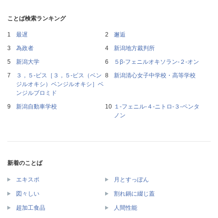
ことば検索ランキング
最遅
邂逅
為政者
新潟地方裁判所
新潟大学
５β‐フェニルオキソラン‐２‐オン
３，５‐ビス［３，５‐ビス（ベン
新潟清心女子中学校・高等学校
ジルオキシ）ベンジルオキシ］ベ
ンジルブロミド
新潟自動車学校
１‐フェニル‐４‐ニトロ‐３‐ペンタ
ノン
新着のことば
エキスポ
月とすっぽん
図々しい
割れ鍋に綴じ蓋
超加工食品
人間性能