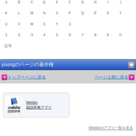
Ａ
Ｂ
Ｃ
Ｄ
Ｅ
Ｆ
Ｇ
Ｈ
Ｉ
Ｊ
Ｋ
Ｌ
Ｍ
Ｎ
Ｏ
Ｐ
Ｑ
Ｒ
Ｓ
Ｔ
Ｕ
Ｖ
Ｗ
Ｘ
Ｙ
Ｚ
１
２
３
４
５
６
７
８
９
０
記号
youngのページの著作権
トップページに戻る
ページ上部に戻る
Weblio
国語辞典アプリ
Weblioのアプリ一覧を見る