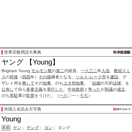
世界宗教用語大事典
ヤング 【Young】
Brigham Young
モルモン教
の
第二
代統首。
一八
三二
年
入信
、
教祖
スミ
ス
の
死後
（
四四
年）
その後
継者となる。
ソルト-レーク市
を
建設
、デ
ザレト州を
興して
その
知事
。のち
ユタ州知事
。「
結婚
の天的
法律
」を
公布し
て自ら
多妻
主義
を
実行した
。
中央政府
と
争った
が
和議
が
成立
、
のち
常駐
軍の
監督
をうけた。（
一八
〇一～
七七
）
外国人名読み方字典
Young
ヤン
；
ヤング
；
ヨン
； ヨング
名前