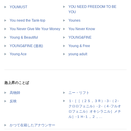
YOU NEED FREEDOM TO BE
YOUMUST
YOU
You need the Tank-top
Younes
You Never Give Me Your Money
You Never Know
Young & Beautiful
YOUNG&FINE
YOUNG&FINE (漫画)
Young & Free
Young Ace
young adult
急上昇のことば
高物師
ニー・リフト
１‐［［（２Ｓ，３Ｒ）‐３‐（２‐
反映
クロロフェニル）‐２‐（４‐フルオ
ロフェニル）オキシラニル］メチ
ル］‐１Ｈ‐１，２，…
かつて在籍したアナウンサー