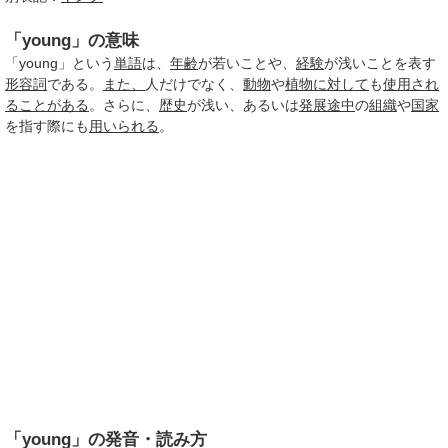
「young」の意味
「young」という
単語
は、
年齢
が若いことや、
経験
が浅いことを表す
形容詞
である。
また、
人だけでなく、
動物
や
植物
に対して
も
使用され
る
ことがある
。さらに、
歴史
が浅い、あるいは
発展
途中
の
組織
や
国家
を指す際にも
用いられる
。
「young」の発音・読み方