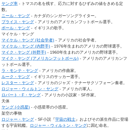
ヤング率
- トマスの名を残す、応力に対するひずみの値をきめる定
数。
ニール・ヤング
- カナダのシンガーソングライター。
ブライス・ヤング
- アメリカのアメリカンフットボール選手。
ポール・ヤング
- イギリスの歌手。
マイケル・ヤング
マイケル・ヤング (社会学者)
- アメリカの社会学者。
マイケル・ヤング (内野手)
- 1976年生まれのアメリカの野球選手。
マイク・ヤング (外野手)
- 1960年生まれのアメリカの野球選手。
マイク・ヤング (アメリカンフットボール)
- アメリカのアメリカンフ
ットボール選手。
ラ・モンテ・ヤング
- アメリカの作曲家。
ルーク・ヤング
- イギリスのサッカー選手。
レスター・ヤング
- アメリカのジャズ・テナーサクソフォーン奏者。
ロジャー・ウィルトン・ヤング
- アメリカの軍人。
ロバート・F・ヤング
- アメリカの小説家・SF作家。
天体
ヤング (小惑星)
- 小惑星帯の小惑星。
架空の事物
ロジャー・ヤング
- SF小説『
宇宙の戦士
』およびその派生作品に登場
する宇宙戦艦。
ロジャー・ウィルトン・ヤング
に因む命名。