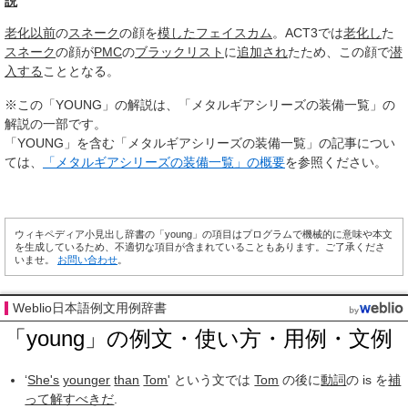
説
老化
以前
の
スネーク
の顔を
模した
フェイスカム
。ACT3では
老化し
た
スネーク
の顔が
PMC
の
ブラックリスト
に
追加され
たため、この顔で
潜
入する
こととなる。
※この「YOUNG」の解説は、「メタルギアシリーズの装備一覧」の
解説の一部です。
「YOUNG」を含む「メタルギアシリーズの装備一覧」の記事につい
ては、
「メタルギアシリーズの装備一覧」の概要
を参照ください。
ウィキペディア小見出し辞書の「young」の項目はプログラムで機械的に意味や本文
を生成しているため、不適切な項目が含まれていることもあります。ご了承くださ
いませ。
お問い合わせ
。
Weblio日本語例文用例辞書
「young」の例文・使い方・用例・文例
‘
She's
younger
than
Tom
' という文では
Tom
の後に
動詞
の is を
補
って
解すべきだ
.