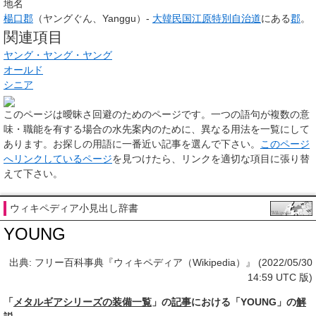
地名
楊口郡
（ヤングぐん、Yanggu）-
大韓民国
江原特別自治道
にある
郡
。
関連項目
ヤング・ヤング・ヤング
オールド
シニア
このページは
曖昧さ回避のためのページ
です。一つの語句が複数の意
味・職能を有する場合の水先案内のために、異なる用法を一覧にして
あります。お探しの用語に一番近い記事を選んで下さい。
このページ
へリンクしているページ
を見つけたら、リンクを適切な項目に張り替
えて下さい。
ウィキペディア小見出し辞書
YOUNG
出典: フリー百科事典『ウィキペディア（Wikipedia）』 (2022/05/30
14:59 UTC 版)
「
メタルギアシリーズの装備一覧
」の
記事
における「YOUNG」の
解