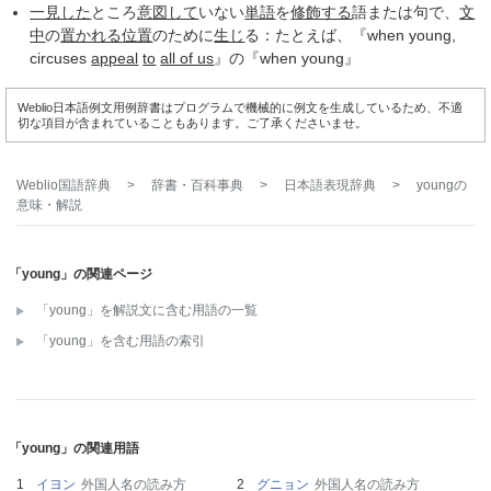
一見した
ところ
意図して
いない
単語
を
修飾する
語または句で、
文
中
の
置かれる
位置
のために
生じ
る：たとえば、『when young,
circuses
appeal
to
all of us
』の『when young』
Weblio日本語例文用例辞書はプログラムで機械的に例文を生成しているため、不適
切な項目が含まれていることもあります。ご了承くださいませ。
Weblio国語辞典
>
辞書・百科事典
>
日本語表現辞典
>
young
の
意味・解説
「young」の関連ページ
「young」を解説文に含む用語の一覧
「young」を含む用語の索引
「young」の関連用語
イヨン
外国人名の読み方
グニョン
外国人名の読み方