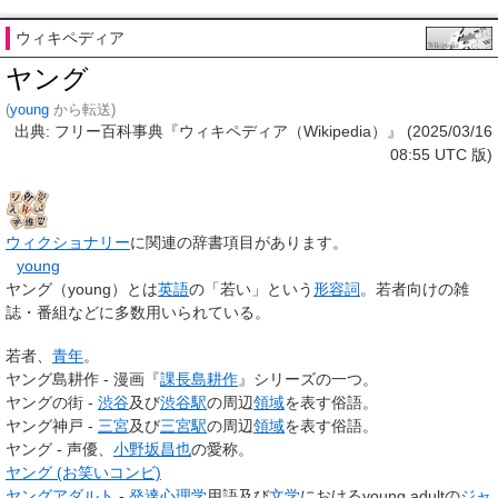
ウィキペディア
ヤング
(
young
から転送)
出典: フリー百科事典『ウィキペディア（Wikipedia）』 (2025/03/16
08:55 UTC 版)
ウィクショナリー
に関連の辞書項目があります。
young
ヤング
（young）とは
英語
の「若い」という
形容詞
。若者向けの雑
誌・番組などに多数用いられている。
若者、
青年
。
ヤング島耕作 - 漫画『
課長島耕作
』シリーズの一つ。
ヤングの街 -
渋谷
及び
渋谷駅
の周辺
領域
を表す俗語。
ヤング神戸 -
三宮
及び
三宮駅
の周辺
領域
を表す俗語。
ヤング - 声優、
小野坂昌也
の愛称。
ヤング (お笑いコンビ)
ヤングアダルト
-
発達心理学
用語及び
文学
におけるyoung adultの
ジャ