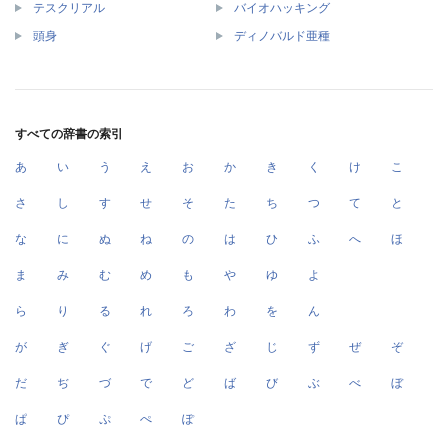
テスクリアル
バイオハッキング
頭身
ディノバルド亜種
すべての辞書の索引
あ
い
う
え
お
か
き
く
け
こ
さ
し
す
せ
そ
た
ち
つ
て
と
な
に
ぬ
ね
の
は
ひ
ふ
へ
ほ
ま
み
む
め
も
や
ゆ
よ
ら
り
る
れ
ろ
わ
を
ん
が
ぎ
ぐ
げ
ご
ざ
じ
ず
ぜ
ぞ
だ
ぢ
づ
で
ど
ば
び
ぶ
べ
ぼ
ぱ
ぴ
ぷ
ぺ
ぽ