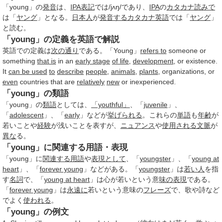
「young」の
発音
は、
IPA
表記
では/jʌŋ/であり、
IPA
の
カタカナ
読みで
は「
ヤング
」となる。
日本人
が
発音する
カタカナ英語
では「
ヤング
」
と読む。
「young」の定義を英語で解説
英語での定義は
次の
通り
である。「Young」
refers to
someone or
something
that is
in an
early stage
of life
,
development
, or existence.
It
can be used
to
describe
people
,
animals
,
plants
, organizations, or
even
countries that are
relatively
new
or inexperienced.
「young」の類語
「young」の
類語
としては、
「youthful」
、「
juvenile
」、
「
adolescent
」、「
early
」などが
挙げられる
。これらの
単語
も
年齢
が
若いことや
経験
が浅いことを表すが、
ニュアンス
や
使用される
文脈
が
異な
る。
「young」に関連する用語・表現
「young」に
関連する用語
や
表現として
、「
youngster
」、「
young at
heart
」、「
forever young
」などがある。「
youngster
」は
若い人
を指
す
名詞
で、「
young at heart
」は心が若いという意
味の表現
である。
「
forever young
」は
永遠に
若いという意味の
フレーズ
で、歌や詩など
でよく
使われる
。
「young」の例文