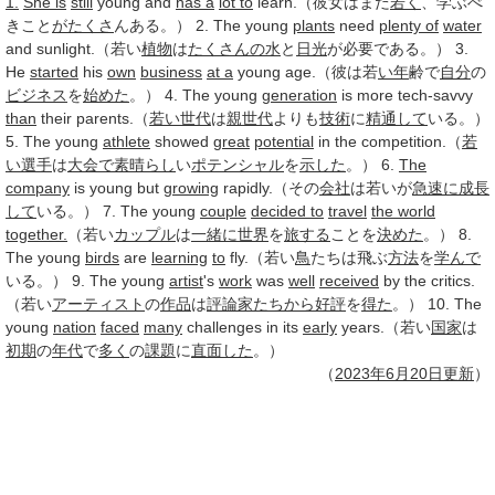
1.
She is
still
young and
has a
lot to
learn.（彼女はまだ
若く
、学ぶべ
きこと
がたくさ
んある。） 2. The young
plants
need
plenty of
water
and sunlight.（若い
植物
は
たくさんの
水
と
日光
が必要である。） 3.
He
started
his
own
business
at a
young age.（彼は若
い年
齢で
自分
の
ビジネス
を
始めた
。） 4. The young
generation
is more tech-savvy
than
their parents.（
若い世代
は
親世代
よりも
技術
に
精通して
いる。）
5. The young
athlete
showed
great
potential
in the competition.（
若
い選手
は
大会で
素晴らし
い
ポテンシャル
を
示した
。） 6.
The
company
is young but
growing
rapidly.（その
会社
は若いが
急速に
成長
して
いる。） 7. The young
couple
decided to
travel
the world
together.
（若い
カップル
は
一緒に
世界
を
旅する
ことを
決めた
。） 8.
The young
birds
are
learning
to
fly.（若い
鳥
たちは飛ぶ
方法
を
学んで
いる。） 9. The young
artist
's
work
was
well
received
by the critics.
（若い
アーティスト
の
作品
は
評論家
たちから
好評
を
得た
。） 10. The
young
nation
faced
many
challenges in its
early
years.（若い
国家
は
初期
の
年代
で
多く
の
課題
に
直面した
。）
（
2023年
6月20日
更新
）