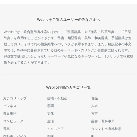
Weblioをご覧のユーザーのみなさまへ
Weblioでは、統合型辞書検索のほかに、「類語辞典」や「英和・和英辞典」、「手話
辞典」を利用することができます。辞書、類語辞典、英和・和英辞典、手話辞典は連
動しており、それぞれの検索結果へのリンクが表示されます。また、解説記事の本文
中では、Weblioに登録されている他のキーワードへのリンクが自動的に貼られます。
解説文で登場した分からないキーワードや気になるキーワードは、1クリックで検索結
果を表示することができます。
Weblio辞書のカテゴリ一覧
カテゴリトップ
建物・不動産
食品
ビジネス
学問
人名
業界用語
文化
方言
コンピュータ
生活
辞書・百科事典
電車
ヘルスケア
タレント出身地検索
自動車・バイク
趣味
船