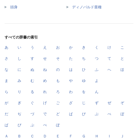
頭身
ディノバルド亜種
すべての辞書の索引
あ
い
う
え
お
か
き
く
け
こ
さ
し
す
せ
そ
た
ち
つ
て
と
な
に
ぬ
ね
の
は
ひ
ふ
へ
ほ
ま
み
む
め
も
や
ゆ
よ
ら
り
る
れ
ろ
わ
を
ん
が
ぎ
ぐ
げ
ご
ざ
じ
ず
ぜ
ぞ
だ
ぢ
づ
で
ど
ば
び
ぶ
べ
ぼ
ぱ
ぴ
ぷ
ぺ
ぽ
Ａ
Ｂ
Ｃ
Ｄ
Ｅ
Ｆ
Ｇ
Ｈ
Ｉ
Ｊ