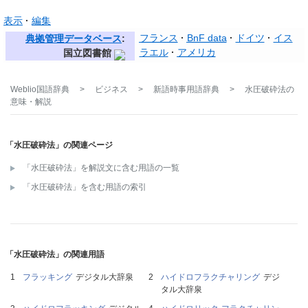
表示
編集
フランス
BnF data
ドイツ
イス
典拠管理データベース
:
ラエル
アメリカ
国立図書館
Weblio国語辞典
>
ビジネス
>
新語時事用語辞典
>
水圧破砕法
の
意味・解説
「水圧破砕法」の関連ページ
「水圧破砕法」を解説文に含む用語の一覧
「水圧破砕法」を含む用語の索引
「水圧破砕法」の関連用語
フラッキング
デジタル大辞泉
ハイドロフラクチャリング
デジ
タル大辞泉