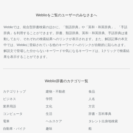
Weblioをご覧のユーザーのみなさまへ
Weblioでは、統合型辞書検索のほかに、「類語辞典」や「英和・和英辞典」、「手話
辞典」を利用することができます。辞書、類語辞典、英和・和英辞典、手話辞典は連
動しており、それぞれの検索結果へのリンクが表示されます。また、解説記事の本文
中では、Weblioに登録されている他のキーワードへのリンクが自動的に貼られます。
解説文で登場した分からないキーワードや気になるキーワードは、1クリックで検索結
果を表示することができます。
Weblio辞書のカテゴリ一覧
カテゴリトップ
建物・不動産
食品
ビジネス
学問
人名
業界用語
文化
方言
コンピュータ
生活
辞書・百科事典
電車
ヘルスケア
タレント出身地検索
自動車・バイク
趣味
船