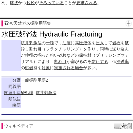
め、
球状
かつ
粒径
が
そろっている
ことが
要求される
。
石油/天然ガス掘削用語集
水圧破砕法 Hydraulic Fracturing
坑井刺激法
の
一種
で，
油層
に
高圧
液体
を
圧入
して
岩石
を
破
砕
し
割れ目
（
フラクチャリング
）を
作り
，
同時に
送り込ん
だ
粒径
の
揃った
粗い
砂粒
などの
保持
材（ブリッジングマテ
リアル）により，
割れ目
が塞がるのを
防止する
。低
浸透率
の
砂岩
層を
対象
に
実施される
場合
が多い。
分野
一般
掘削用
語2
同義語
関連用語
酸処理
,
坑井刺激法
類似語
略語
ウィキペディア