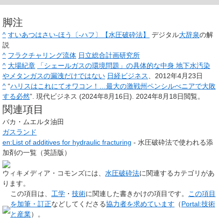
脚注
^
すいあつはさい‐ほう〔‐ハフ〕【水圧破砕法】
デジタル
大辞泉
の解
説
^
フラクチャリング流体
日立総合計画研究所
^
大場紀章
「シェールガスの環境問題」の具体的な中身 地下水汚染
やメタンガスの漏洩だけではない
日経ビジネス
、2012年4月23日
^
“
ハリスはこれにてオワコン！…最大の激戦州ペンシルべニアで大敗
する必然
”. 現代ビジネス (2024年8月16日).
2024年8月18日
閲覧。
関連項目
バカ・ムエルタ油田
ガスランド
en:List of additives for hydraulic fracturing
- 水圧破砕法で使われる添
加剤の一覧（英語版）
ウィキメディア・コモンズには、
水圧破砕法
に関連するカテゴリがあ
ります。
この項目は、
工学
・
技術
に関連した
書きかけの項目
です。
この項目
を加筆・訂正
などしてくださる
協力者を求めています
（
Portal:技術
と産業
）。