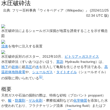
水圧破砕法
出典: フリー百科事典『ウィキペディア（Wikipedia）』 (2024/11/25
02:34 UTC 版)
水圧破砕法によるシェールガス採掘が地震を誘発することを示す概念
図
流体
を地中に注入する装置
水圧破砕反対のポスター、2012年10月、
ビトリア＝ガステイス
水圧破砕法
（すいあつはさいほう、
英語
:
Hydraulic fracturing
）は、
地下
の
岩体
に超
高圧
の
水
を注入して亀裂を生じさせる手法である。
高
温岩体地熱発電
や、
シェールガス
・
タイトオイル
（シェールオイル）
[
1
]
の採取に用いられている
。
概要
天然ガスや石油の掘削の際は、特殊な砂粒（
プロパント
proppant）
や、
酸
・
防腐剤
・
ゲル化剤
・摩擦低減剤などの
化学物質
を添加した水
が使われており、
フラクチャリング流体
（fracturing fluid）または
フ