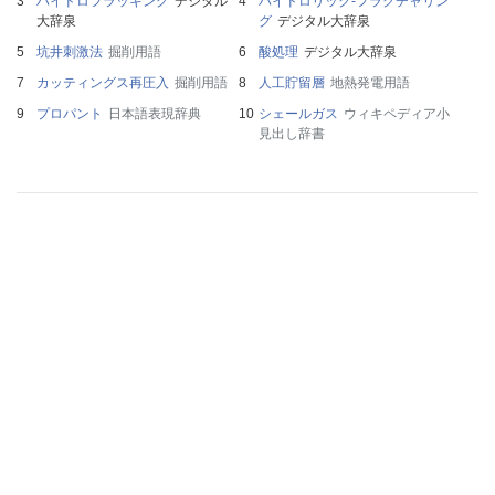
ハイドロフラッキング
デジタル
ハイドロリック‐フラクチャリン
大辞泉
グ
デジタル大辞泉
坑井刺激法
掘削用語
酸処理
デジタル大辞泉
カッティングス再圧入
掘削用語
人工貯留層
地熱発電用語
プロパント
日本語表現辞典
シェールガス
ウィキペディア小
見出し辞書