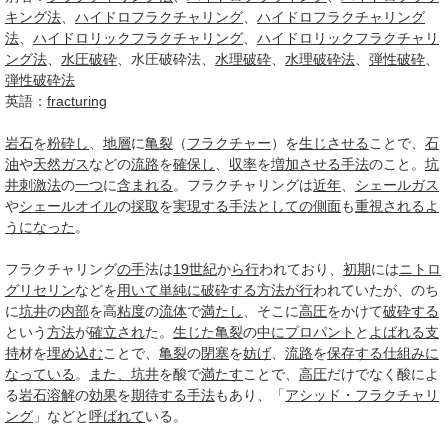
キング法
、
ハイドロフラクチャリング
、
ハイドロフラクチャリング
法
、
ハイドロリックフラクチャリング
、
ハイドロリックフラクチャリ
ング法
、
水圧破砕
、水圧破砕法、
水理破砕
、
水理破砕法
、
弾性破砕
、
弾性破砕法
英語：
fracturing
岩石
を
粉砕し
、
地層
に
亀裂
（
フラクチャー
）を
生じさせる
ことで、
石
油
や
天然ガス
などの
流路
を
確保し
、
収率
を
増加させる
手法
のこと。
坑
井刺激法
の
一つ
に
含まれる
。フラクチャリングは
近年
、
シェールガス
や
シェールオイル
の
採取
を
実現する
手法
としての
側面
も
重視される
よ
うになった
。
フラクチャリング
の手
法は
19世紀
か
ら行
われており、
初期
には
ニトロ
グリセリン
などを
用いて
単純に
破砕する
方法
が行
われていたが、のち
に
坑井
の
内部
を高
粘度
の
流体
で
満たし
、そこに
高圧
をかけて
破砕する
という
方法
が
確立され
た。
生じた
亀裂
の
中に
プロパント
と
よばれる
支
持
材を
埋め込む
ことで、
亀裂
の
閉塞
を
妨げ
、
流路
を
保存する
仕組み
に
なっている
。
また、
坑井
を酸で
満たす
ことで、
高圧
だけでなく酸によ
る
岩石
溶解
の
効果
を
期待する
手法
もあり、「
アシッド・フラクチャリ
ング
」などと
呼ばれて
いる。