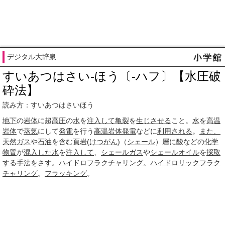
デジタル大辞泉
すいあつはさい‐ほう〔‐ハフ〕【水圧破
砕法】
読み方：すいあつはさいほう
地下
の
岩体
に超
高圧
の
水
を
注入して
亀裂
を
生じさせる
こと。
水
を
高温
岩体
で
蒸気
にして
発電
を行う
高温岩体発電
などに
利用される
。
また、
天然ガス
や
石油
を含む
頁岩
(
けつがん
)（
シェール
）層に酸などの
化学
物質
が
混入した
水
を
注入して
、
シェールガス
や
シェールオイル
を
採取
する
手法
をさす。
ハイドロフラクチャリング
。
ハイドロリックフラク
チャリング
。
フラッキング
。