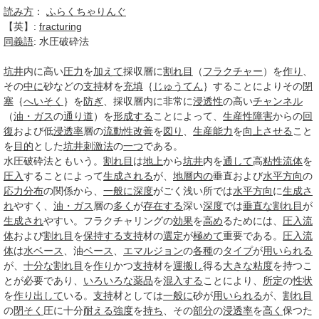
読み方
：
ふらくちゃりんぐ
【英】:
fracturing
同義語
: 水圧破砕法
坑井
内に高い
圧力
を
加えて
採収層に
割れ目
（
フラクチャー
）を
作り
、
その
中に
砂などの
支持
材を
充填
｛
じゅうてん
｝することによりその
閉
塞
｛
へいそく
｝を
防ぎ
、採収層内に非常に
浸透性
の高い
チャンネル
（
油・ガス
の
通り道
）を
形成する
ことによって、
生産性障害
からの
回
復
および低
浸透率
層の
流動性
改善
を
図り
、
生産能力
を
向上させる
こと
を
目的
とした
坑井刺激法
の
一つ
である。
水圧破砕法ともいう。
割れ目
は
地上
から
坑井
内を
通して
高
粘性流体
を
圧入
することによって
生成される
が、
地層
内の
垂直および
水平方向
の
応力
分布
の関係から、
一般に
深度
がごく浅い所では
水平方向
に
生成さ
れ
やすく、
油・ガス
層の
多く
が
存在する
深い
深度
では
垂直な
割れ目
が
生成され
やすい。フラクチャリングの
効果
を
高め
るためには、
圧入
流
体
および
割れ目
を
保持する
支持
材の
選定
が
極めて
重要である。
圧入
流
体
は
水
ベース
、油
ベース
、
エマルジョン
の
各種
の
タイプ
が
用いられる
が、
十分な
割れ目
を
作り
かつ
支持
材を
運搬し
得る
大きな
粘度
を持つこ
とが必要であり、
いろいろな
薬品
を
混入する
ことにより、
所定
の
性状
を
作り出して
いる。
支持
材としては
一般に
砂が
用いられる
が、
割れ目
の
閉そく
圧に十分
耐える
強度
を
持ち
、その
部分
の
浸透率
を
高く
保つた