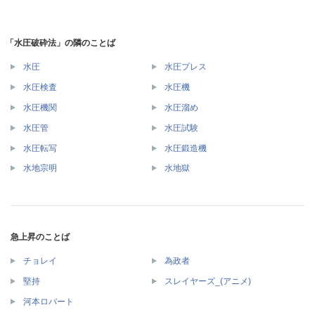
「水圧破砕法」の隣のことば
水圧
水圧プレス
水圧検査
水圧機
水圧機関
水圧溜め
水圧管
水圧試験
水圧転写
水圧鍛造機
水地宗明
水地獄
急上昇のことば
チョレイ
為政者
堅持
スレイヤーズ_(アニメ)
河本ロバート