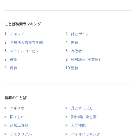
ことば検索ランキング
チョレイ
姉とボイン
学校法人吉祥寺学園
邂逅
マートルコービン
為政者
確認
松村謙三 (実業家)
矜持
堅持
新着のことば
エキスポ
月とすっぽん
図々しい
割れ鍋に綴じ蓋
超加工食品
人間性能
テスクリアル
バイオハッキング