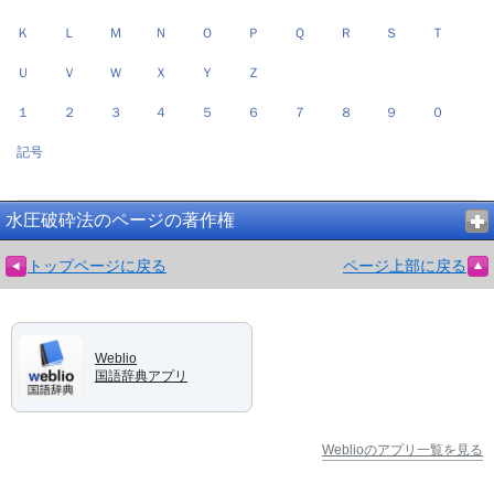
Ｋ
Ｌ
Ｍ
Ｎ
Ｏ
Ｐ
Ｑ
Ｒ
Ｓ
Ｔ
Ｕ
Ｖ
Ｗ
Ｘ
Ｙ
Ｚ
１
２
３
４
５
６
７
８
９
０
記号
水圧破砕法のページの著作権
トップページに戻る
ページ上部に戻る
Weblio
国語辞典アプリ
Weblioのアプリ一覧を見る