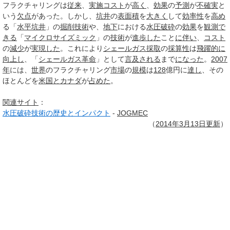
フラクチャリングは
従来
、
実施
コスト
が
高く
、
効果
の
予測
が
不確実
と
いう
欠点
があった。しかし、
坑井
の
表面積
を
大きく
して
効率性
を
高め
る「
水平坑井
」の
掘削
技術
や、
地下
における
水圧破砕
の
効果
を
観測で
きる
「
マイクロサイズミック
」の
技術
が
進歩した
こと
に伴い
、
コスト
の
減少
が
実現した
。これにより
シェールガス
採取
の
採算性
は
飛躍的に
向上し
、「
シェールガス革命
」として
言及される
まで
になった
。
2007
年
には、
世界
のフラクチャリング
市場
の
規模
は
128
億円に
達し
、その
ほとんどを
米国とカナダ
が
占めた
。
関連
サイト
：
水圧破砕技術の歴史とインパクト
-
JOGMEC
（
2014年3月
13日
更新
）