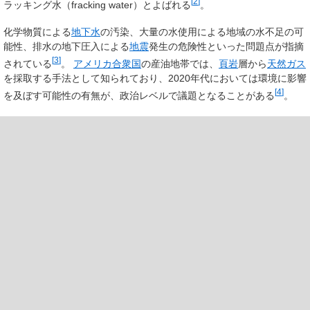
[
2
]
ラッキング水
（fracking water）とよばれる
。
化学物質による
地下水
の汚染、大量の水使用による地域の水不足の可
能性、排水の地下圧入による
地震
発生の危険性といった問題点が指摘
[
3
]
されている
。
アメリカ合衆国
の産油地帯では、
頁岩
層から
天然ガス
を採取する手法として知られており、2020年代においては環境に影響
[
4
]
を及ぼす可能性の有無が、政治レベルで議題となることがある
。