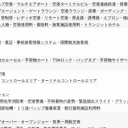
ハブ空港
マルチエアポート
空港ターミナルビル
空港連絡鉄道
搭乗
プエージェント
ゲートラウンジ
空港ラウンジ
搭乗
ボーディング
管制塔
レディオ空港
リモート空港
滑走路
誘導路
エプロン
格
た人物
空港使用料
着陸料
旅客施設使用料
トランジットホテル
書
査証
事前旅客情報システム
国際観光旅客税
物カルーセル
手荷物カート
TSAロック
バッグタグ
手荷物サイザー
空域
コントロールエリア
ターミナルコントロールエリア
ション
用化学消防車
空港警備
不時着時の姿勢
緊急脱出スライド
ブラッ
属探知機
ミリ波パッシブ撮像装置
航行援助施設利用料
プオーバー
オープンジョー
世界一周航空券