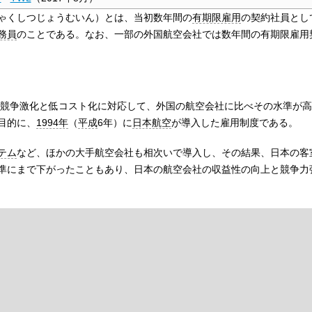
ゃくしつじょうむいん）とは、当初数年間の
有期限雇用
の契約社員とし
務員
のことである。なお、一部の外国航空会社では数年間の有期限雇用
競争激化と低コスト化に対応して、外国の航空会社に比べその水準が高
目的に、
1994年
（
平成
6年）に
日本航空
が導入した雇用制度である。
テム
など、ほかの大手航空会社も相次いで導入し、その結果、日本の客
準にまで下がったこともあり、日本の航空会社の収益性の向上と競争力