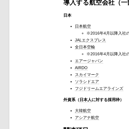
導入する航空会社（一
日本
日本航空
※2016年4月以降入
JALエクスプレス
全日本空輸
※2016年4月以降入
エアージャパン
AIRDO
スカイマーク
ソラシドエア
フジドリームエアラインズ
外資系（
日本人
に対する採用枠）
大韓航空
アシアナ航空