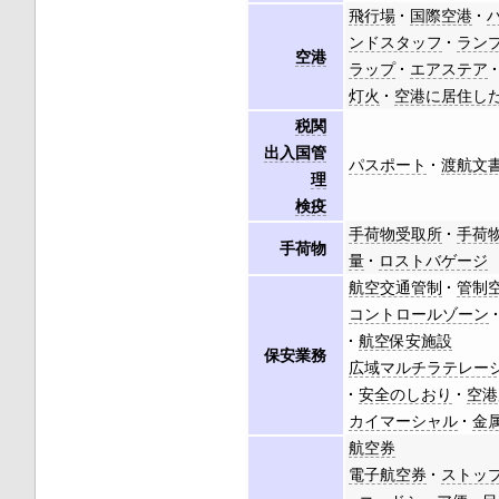
飛行場
国際空港
ンドスタッフ
ラン
空港
ラップ
エアステア
灯火
空港に居住し
税関
出入国管
パスポート
渡航文
理
検疫
手荷物受取所
手荷
手荷物
量
ロストバゲージ
航空交通管制
管制
コントロールゾーン
航空保安施設
保安業務
広域マルチラテレー
安全のしおり
空港
カイマーシャル
金
航空券
電子航空券
ストッ