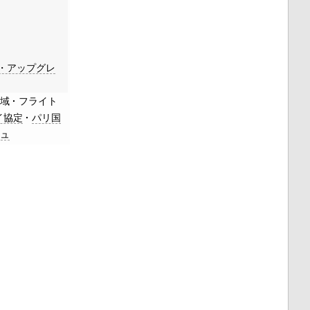
・アップグレ
地域
フライト
イ協定
パリ国
ジュ