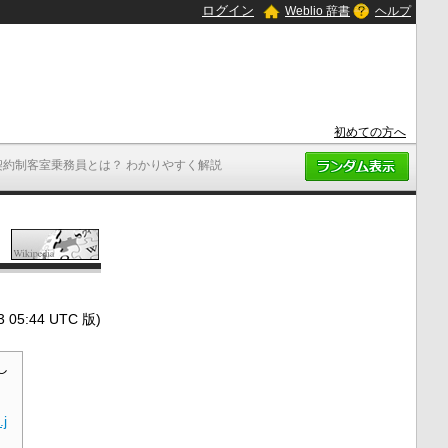
ログイン
Weblio 辞書
ヘルプ
初めての方へ
契約制客室乗務員とは？ わかりやすく解説
5:44 UTC 版)
し
.j