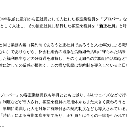
994年以前に最初から正社員として入社した客室乗務員を「
プロパー
」な
務員として入社し、その後正社員に移行した客室乗務員を「
新正社員
」と呼
と同じ業務内容（契約制であろうと正社員であろうと入社年次による職
ない）でありながら、反会社組合の過激な
労働組合
活動に守られた結果
した福利厚生などの好待遇を維持し、そのうえ組合の労働組合活動など
｣達に対しての反感が根強く、この様な状態は契約制を導入している全日
「プロパー」の客室乗務員数も年月とともに減り、JALウェイズなどで
」制度などが導入され、客室乗務員の雇用体系もまた大きく変わろうと
、早期に退職した人を対象に有限付きの契約制度なども導入されている
「時給」による有期限雇用制であり、正社員とは全くの一線を引かれて