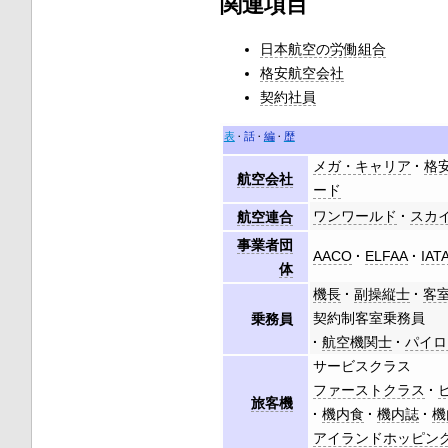
関連項目
日本航空の労働組合
格安航空会社
契約社員
表
話
編
歴
メガ・キャリア
格
航空会社
ード
ワンワールド
スカ
航空連合
事業者団
AACO
ELFAA
IAT
体
機長
副操縦士
客
契約制客室乗務員
乗務員
航空機関士
パイロ
サービスクラス
ファーストクラス
旅客機
機内食
機内誌
機
アイランドホッピン