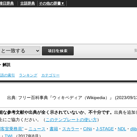
韓日辞典
古語辞典
その他の辞書▼
・解説
用語の索引
ランキング
カテゴリー
L
/
o
a
d
出典: フリー百科事典『ウィキペディア（Wikipedia）』 (2023/09/13 0
e
d
:
能な参考文献や出典が全く示されていないか、不十分です。
出典を追加
4
9
上にご協力ください。
（
このテンプレートの使い方
）
.
4
制客室乗務員"
–
ニュース
·
書籍
·
スカラー
·
CiNii
·
J-STAGE
·
NDL
·
dlib
5
%
チ
·
TWL
（
2017年8月
）