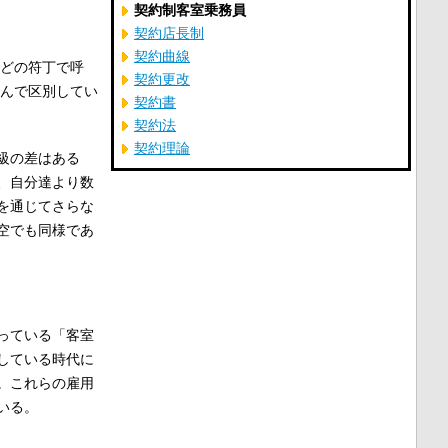
契約制客室乗務員
契約店長制
契約曲線
どの符丁で呼
契約更改
んで区別してい
契約書
契約法
契約理論
級の差はある
、自分達より数
を通じてさらな
空でも同様であ
行っている「客室
している時代に
。これらの雇用
いる。