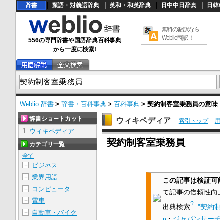
辞書
類語・対義語辞典
英和・和英辞典
日中中日辞典
日韓
無料の翻訳なら
Weblio翻訳！
556の専門辞書や国語辞典百科事典
から一度に検索!
Weblio 辞書
>
辞書・百科事典
>
百科事典
>
契約制客室乗務員
の意味
辞書ショートカット
ウィキペディア
索引トップ
1
ウィキペディア
U
契約制客室乗務員
n
カテゴリ一覧
m
u
全て
t
ビジネス
＋
e
業界用語
＋
この記事は検証可
コンピュータ
＋
て記事の信頼性向
電車
＋
?
出典検索
:
"契約
自動車・バイク
＋
p
·
ジャパンサー