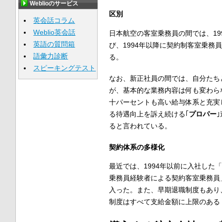
Weblioのサービス
区別
英会話コラム
Weblio英会話
日本航空の客室乗務員の間では、1
英語の質問箱
び、1994年以降に契約制客室乗
語彙力診断
る。
スピーキングテスト
なお、新正社員の間では、自分たち
が、基本的な業務内容は何も変わら
十パーセントも高い給与体系と充実
る待遇向上を訴え続ける｢
プロパー
ると言われている。
契約体系の多様化
最近では、1994年以前に入社した
乗務員経験者による契約客室乗務員
入った。また、早期退職制度もあり
制度はすべて支給金額に上限のある