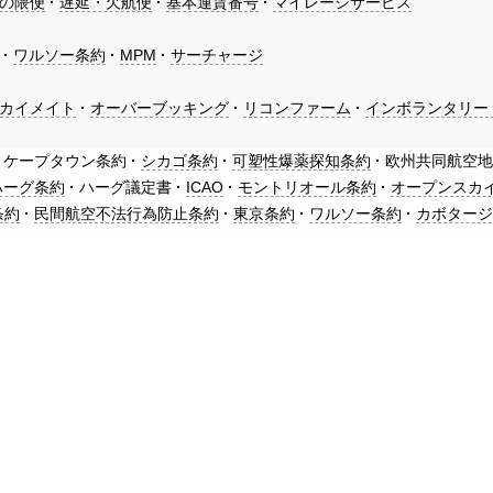
の隈便
遅延・欠航便
基本運賃番号
マイレージサービス
ワルソー条約
MPM
サーチャージ
カイメイト
オーバーブッキング
リコンファーム
インボランタリー
ケープタウン条約
シカゴ条約
可塑性爆薬探知条約
欧州共同航空
ハーグ条約
ハーグ議定書
ICAO
モントリオール条約
オープンスカ
条約
民間航空不法行為防止条約
東京条約
ワルソー条約
カボター