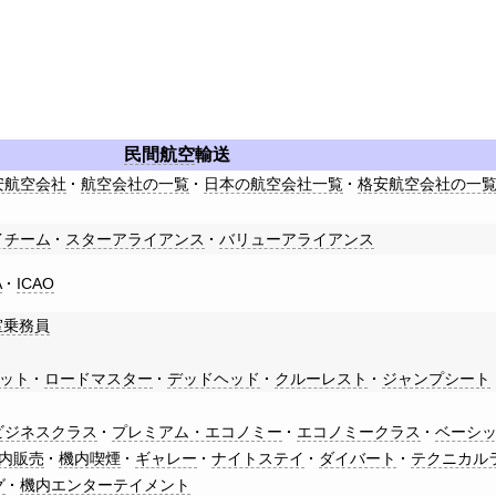
民間航空
輸送
安航空会社
航空会社の一覧
日本の航空会社一覧
格安航空会社の一
イチーム
スターアライアンス
バリューアライアンス
A
ICAO
室乗務員
ット
ロードマスター
デッドヘッド
クルーレスト
ジャンプシート
ビジネスクラス
プレミアム・エコノミー
エコノミークラス
ベーシ
内販売
機内喫煙
ギャレー
ナイトステイ
ダイバート
テクニカル
グ
機内エンターテイメント