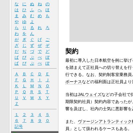
な
に
ぬ
ね
の
は
ひ
ふ
へ
ほ
ま
み
む
め
も
や
ゆ
よ
ら
り
る
れ
ろ
わ
を
ん
が
ぎ
ぐ
げ
ご
ざ
じ
ず
ぜ
ぞ
契約
だ
ぢ
づ
で
ど
ば
び
ぶ
べ
ぼ
最初に導入した日本航空を例に挙げ
ぱ
ぴ
ぷ
ぺ
ぽ
を踏まえて正社員への切り替えを行
Ａ
Ｂ
Ｃ
Ｄ
Ｅ
行できる。なお、契約制客室乗務員
Ｆ
Ｇ
Ｈ
Ｉ
Ｊ
ボーナス
などの福利面は正社員より
Ｋ
Ｌ
Ｍ
Ｎ
Ｏ
Ｐ
Ｑ
Ｒ
Ｓ
Ｔ
当初は
JALウェイズ
などの子会社で
Ｕ
Ｖ
Ｗ
Ｘ
Ｙ
期限契約社員）契約内容であったが、
Ｚ
響を及ぼし、社内の士気に悪影響を
１
２
３
４
５
６
７
８
９
０
また、
ヴァージンアトランティック
記号
員」として扱われるケースもある。