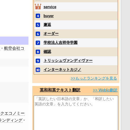
service
buyer
邂逅
オーダー
学校法人吉祥寺学園
覧
航空会社コ
確認
トリッシュヴァンディヴァー
インターネットカジノ
>>もっとランキングを見る
英和和英テキスト翻訳
>> Weblio翻訳
ックエコノミー
ランディング