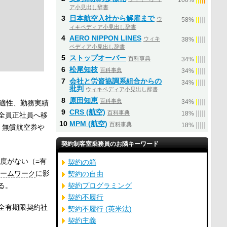
100%
ア小見出し辞書
3
日本航空入社から解雇まで
ウ
|
|
|
|
|
58%
ィキペディア小見出し辞書
4
AERO NIPPON LINES
ウィキ
|
|
|
|
|
38%
ペディア小見出し辞書
5
ストップオーバー
百科事典
|
|
|
|
|
34%
6
松尾知枝
百科事典
|
|
|
|
|
34%
7
会社と労資協調系組合からの
|
|
|
|
|
34%
批判
ウィキペディア小見出し辞書
8
原田知恵
百科事典
|
|
|
|
|
適性、勤務実績
34%
9
CRS (航空)
百科事典
|
|
|
|
|
18%
全員正社員へ移
10
MPM (航空)
百科事典
|
|
|
|
|
18%
、無償航空券や
契約制客室乗務員のお隣キーワード
度がない（=有
契約の箱
ームワーク
に影
契約の自由
る。
契約プログラミング
契約不履行
全有期限契約社
契約不履行 (英米法)
契約主義