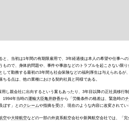
ると、当初は1年間の有期限雇用で、3年経過後は本人の希望や仕事への
うもので、身体的問題や、事件や事故などのトラブルを起こさない限り
として勤務する最初の3年間も社会保険などの福利厚生は与えられるが
落ちる点は、他の業種における契約社員と同様である。
採用し親会社に出向するという案もあったり、3年目以降の正社員移行制
1994年当時の
運輸大臣
亀井静香
から「労働条件の格差は、緊急時の
チ
及ぼす」との
クレーム
や指摘を受け、現在のような内容に改変されてい
航空
や
大韓航空
などの一部の外資系航空会社や新興航空会社では、「完