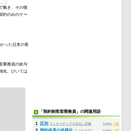
て働き、その後
契約のみのケー
かった
日本
の客
室乗務員の給与
強化、ひいては
「契約制客室乗務員」の関連用語
1
区別
ウィキペディア小見出し辞書
|
|
|
|
|
100%
2
契約体系の多様化
ウィキペディ
|
|
|
|
|