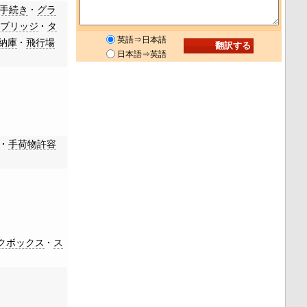
手続き
グラ
・ブリッジ
タ
英語⇒日本語
納庫
飛行場
日本語⇒英語
手荷物許容
クボックス
ス