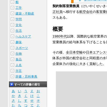
船
＋
契約制客室乗務員
（けいやくせいき
工学
＋
正社員
へ移行する
航空会社
の
客室乗
建築・不動産
＋
スもある。
学問
＋
文化
＋
概要
生活
＋
1980年代
以降、国際的な航空業界の
ヘルスケア
＋
室乗務員の給与体系を下げることを
趣味
＋
スポーツ
＋
その後、
全日本空輸
や
日本エアシス
生物
＋
体系が外国の航空会社と同程度の水
食品
＋
企業体力の強化に大きく貢献した。
人名
＋
方言
＋
辞書・百科事典
＋
すべての辞書の索引
あ
い
う
え
お
か
き
く
け
こ
さ
し
す
せ
そ
た
ち
つ
て
と