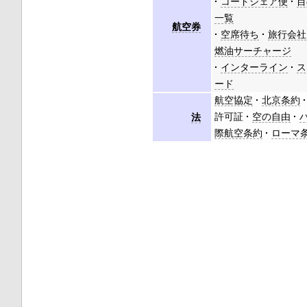
コードシェア便
目
一覧
航空券
空席待ち
旅行会社
燃油サーチャージ
インターライン
ス
ード
航空協定
北京条約
許可証
空の自由
法
際航空条約
ローマ