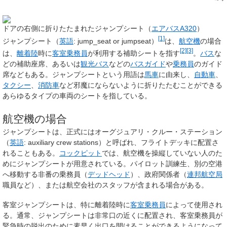
ドアの右側に折りたたまれたジャンプシート（
エアバスA320
）
[1]
ジャンプシート
（
英語
:
jump_seat or jumpseat
）
は、
航空機
の場合
[2]
[3]
は、
離着陸
時に
客室乗務員
が利用する補助シートを指す
。
バス
な
どの補助座席、あるいは
観光バス
などの
バスガイド
や
乗務員
のガイド
席などもある。ジャンプシートという用語は
馬車
に由来し、
自動車
、
タクシー
、
消防車
など邪魔にならないように折りたたむことができる
あらゆるタイプの車両のシートを指している。
航空機の場合
ジャンプシートは、正式にはオーグジュアリ・クルー・ステーション
（
英語
:
auxiliary crew stations
）と呼ばれ、フライトデッキに配置さ
れることもある。
コックピット
では、航空機を操縦していない人のた
めにジャンプシートが用意されている。パイロット訓練生、別の空港
へ移動する非番の乗務員（
デッドヘッド
）、政府関係者（
連邦航空局
職員など）、または航空会社のスタッフが含まれる場合がある。
客室ジャンプシートは、特に離着陸時に
客室乗務員
によって使用され
る。通常、ジャンプシートは非常口の近くに配置され、客室乗務員が
緊急時の脱出のために素早く出口を開けることができるようになって