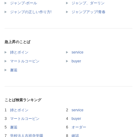
ジャンプ‐ボール
ジャンプ、ダーリン
ジャンプの正しい作り方!
ジャンプアップ!青春
急上昇のことば
姉とボイン
service
マートルコービン
buyer
邂逅
ことば検索ランキング
姉とボイン
service
マートルコービン
buyer
邂逅
オーダー
学校法人吉祥寺学園
確認