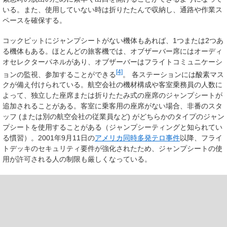
いる。また、使用していない時は折りたたんで収納し、通路や作業ス
ペースを確保する。
コックピットにジャンプシートがない機体もあれば、1つまたは2つあ
る機体もある。ほとんどの旅客機では、オブザーバー席にはオーディ
オセレクターパネルがあり、オブザーバーはフライトコミュニケーシ
[4]
ョンの監視、参加することができる
。 各ステーションには酸素マス
クが備え付けられている。航空会社の機材構成や客室乗務員の人数に
よって、独立した座席または折りたたみ式の座席のジャンプシートが
追加されることがある。客室に乗客用の座席がない場合、非番のスタ
ッフ (または別の航空会社の従業員など) がどちらかのタイプのジャン
プシートを使用することがある（ジャンプシーティングと知られてい
る慣習）。2001年9月11日の
アメリカ同時多発テロ事件
以降、フライ
トデッキのセキュリティ要件が強化されたため、ジャンプシートの使
用が許可される人の制限も厳しくなっている。