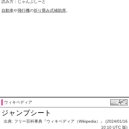
読み方：じゃんぷしーと
自動車
や
飛行機
の
折り畳み式
補助席
。
ウィキペディア
ジャンプシート
出典: フリー百科事典『ウィキペディア（Wikipedia）』 (2024/01/16
10:10 UTC 版)