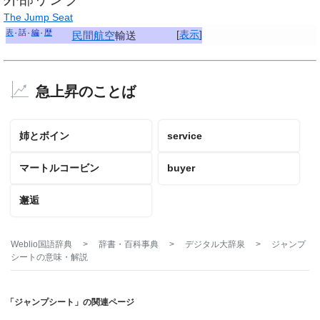
The Jump Seat
表
話
編
歴
[
表示
]
民間航空
輸送
急上昇のことば
姉とボイン
service
マートルコービン
buyer
邂逅
Weblio国語辞典
>
辞書・百科事典
>
デジタル大辞泉
>
ジャンプ
シート
の意味・解説
「ジャンプシート」の関連ページ