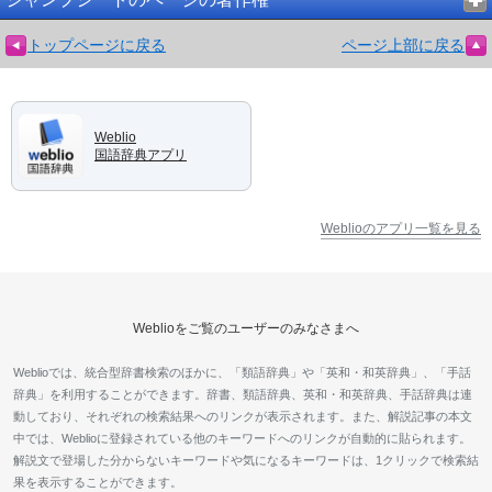
トップページに戻る
ページ上部に戻る
Weblio
国語辞典アプリ
Weblioのアプリ一覧を見る
Weblioをご覧のユーザーのみなさまへ
Weblioでは、統合型辞書検索のほかに、「類語辞典」や「英和・和英辞典」、「手話
辞典」を利用することができます。辞書、類語辞典、英和・和英辞典、手話辞典は連
動しており、それぞれの検索結果へのリンクが表示されます。また、解説記事の本文
中では、Weblioに登録されている他のキーワードへのリンクが自動的に貼られます。
解説文で登場した分からないキーワードや気になるキーワードは、1クリックで検索結
果を表示することができます。