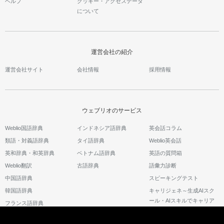
ヘルプ
クッキー・アクセスデータ
について
運営会社の紹介
運営会社サイト
会社情報
採用情報
ウェブリオのサービス
Weblio国語辞典
インドネシア語辞典
英会話コラム
類語・対義語辞典
タイ語辞典
Weblio英会話
英和辞典・和英辞典
ベトナム語辞典
英語の質問箱
Weblio翻訳
古語辞典
語彙力診断
中国語辞典
スピーキングテスト
韓国語辞典
キャリジェネ～生成AIスク
ール・AIスキルでキャリア
フランス語辞典
アップ～