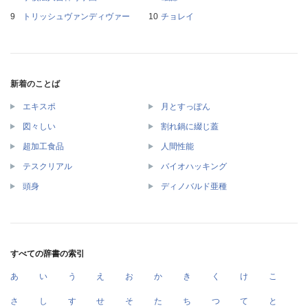
トリッシュヴァンディヴァー
チョレイ
新着のことば
エキスポ
月とすっぽん
図々しい
割れ鍋に綴じ蓋
超加工食品
人間性能
テスクリアル
バイオハッキング
頭身
ディノバルド亜種
すべての辞書の索引
あ
い
う
え
お
か
き
く
け
こ
さ
し
す
せ
そ
た
ち
つ
て
と