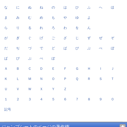
な
に
ぬ
ね
の
は
ひ
ふ
へ
ほ
ま
み
む
め
も
や
ゆ
よ
ら
り
る
れ
ろ
わ
を
ん
が
ぎ
ぐ
げ
ご
ざ
じ
ず
ぜ
ぞ
だ
ぢ
づ
で
ど
ば
び
ぶ
べ
ぼ
ぱ
ぴ
ぷ
ぺ
ぽ
Ａ
Ｂ
Ｃ
Ｄ
Ｅ
Ｆ
Ｇ
Ｈ
Ｉ
Ｊ
Ｋ
Ｌ
Ｍ
Ｎ
Ｏ
Ｐ
Ｑ
Ｒ
Ｓ
Ｔ
Ｕ
Ｖ
Ｗ
Ｘ
Ｙ
Ｚ
１
２
３
４
５
６
７
８
９
０
記号
ジャンプシートのページの著作権