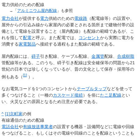
電力供給のための配線
→「
アルミニウム屋内配線
」も参照
電力会社
が提供する
電力
供給のための
電線路
（配電線等）の設置や、
屋外からの引込み線から家屋内の必要とされる箇所まで建物付帯の設
備として電線を設置すること（屋内配線）も配線の範疇であるが、こ
れを指して
配電
と呼ぶ。また配電では、
コンセント
から実際に電力を
消費する
家電製品
へ接続する過程もまた配線の範疇である。
屋内配線には、
碍子
引き配線、ケーブル配線、
金属管
配線、
合成樹脂
管配線等がある。このうち、碍子引き配線は安全確保等の問題から21
世紀の日本では珍しくなっているが、昔の文化として保存・採用等の
[
1
]
例もある（
）。
なお電気コードを1つのコンセントから
テーブルタップ
などを使って
多くつなげること（一種の
カスケード接続
）を俗に
たこ足配線
とい
い、火災などの原因となるため注意が必要である。
^
[1]
京町家
の例
有線通信のための配線
電話会社
や
有線放送事業者
の設置する機器・設備間などに電線や回線
をつなげること、もしくはその電線や回線のことを配線ということも