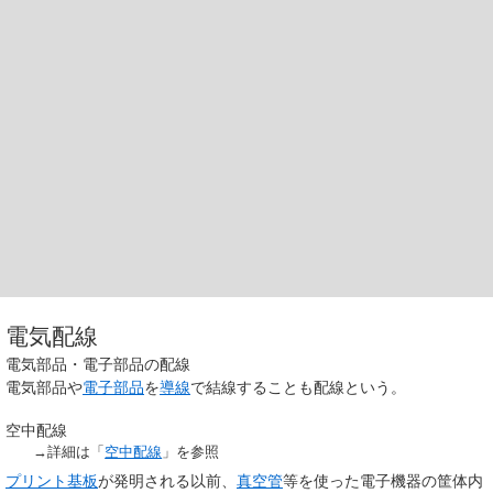
電気配線
電気部品・電子部品の配線
電気部品や
電子部品
を
導線
で結線することも配線という。
空中配線
→詳細は「
空中配線
」を参照
プリント基板
が発明される以前、
真空管
等を使った電子機器の筐体内