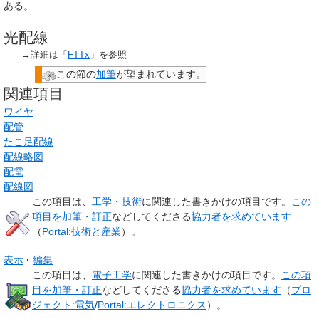
ある。
光配線
→詳細は「
FTTx
」を参照
この節の
加筆
が望まれています。
関連項目
ワイヤ
配管
たこ足配線
配線略図
配電
配線図
この項目は、
工学
・
技術
に関連した
書きかけの項目
です。
この
項目を加筆・訂正
などしてくださる
協力者を求めています
（
Portal:技術と産業
）。
表示
編集
この項目は、
電子工学
に関連した
書きかけの項目
です。
この項
目を加筆・訂正
などしてくださる
協力者を求めています
（
プロ
ジェクト:電気
/
Portal:エレクトロニクス
）。