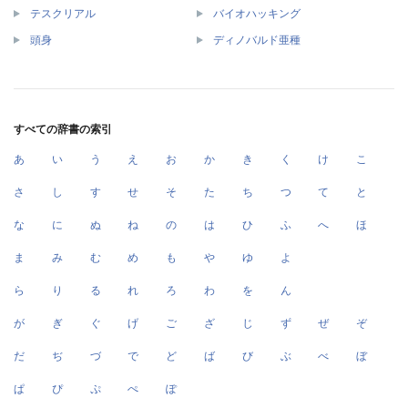
テスクリアル
バイオハッキング
頭身
ディノバルド亜種
すべての辞書の索引
あ
い
う
え
お
か
き
く
け
こ
さ
し
す
せ
そ
た
ち
つ
て
と
な
に
ぬ
ね
の
は
ひ
ふ
へ
ほ
ま
み
む
め
も
や
ゆ
よ
ら
り
る
れ
ろ
わ
を
ん
が
ぎ
ぐ
げ
ご
ざ
じ
ず
ぜ
ぞ
だ
ぢ
づ
で
ど
ば
び
ぶ
べ
ぼ
ぱ
ぴ
ぷ
ぺ
ぽ