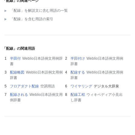
「配線」の関連ページ
「配線」を解説文に含む用語の一覧
「配線」を含む用語の索引
「配線」の関連用語
半田付
Weblio日本語例文用例辞
半田付け
Weblio日本語例文用例
書
辞書
配線略図
Weblio日本語例文用例
配線する
Weblio日本語例文用例
辞書
辞書
フロアダクト配線
空調用語
ワイヤリング
デジタル大辞泉
配線される
Weblio日本語例文用
配線工程
ウィキペディア小見出
例辞書
し辞書