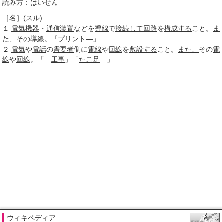
読み方：はいせん
［名］
(
スル
)
１
電気機器
・
通信装置
などを
導線
で
接続して
回路
を
構成する
こと。
ま
た、
その
導線
。「
プリント
―」
２
電気
や
電話
の
需要者
側に
電線
や
回線
を
敷設する
こと。
また、
その
電
線
や
回線
。「―
工事
」「
たこ足
―」
ウィキペディア