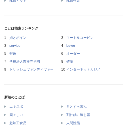
配線ピット
配線作業
ことば検索ランキング
姉とボイン
マートルコービン
service
buyer
邂逅
オーダー
学校法人吉祥寺学園
確認
トリッシュヴァンディヴァー
インターネットカジノ
新着のことば
エキスポ
月とすっぽん
図々しい
割れ鍋に綴じ蓋
超加工食品
人間性能