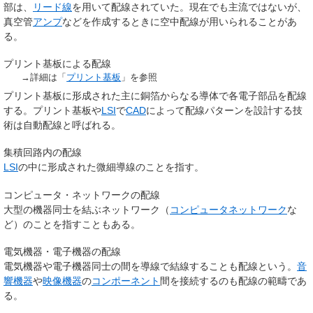
部は、
リード線
を用いて配線されていた。現在でも主流ではないが、
真空管
アンプ
などを作成するときに空中配線が用いられることがあ
る。
プリント基板による配線
→詳細は「
プリント基板
」を参照
プリント基板に形成された主に銅箔からなる導体で各電子部品を配線
する。プリント基板や
LSI
で
CAD
によって配線パターンを設計する技
術は自動配線と呼ばれる。
集積回路内の配線
LSI
の中に形成された微細導線のことを指す。
コンピュータ・ネットワークの配線
大型の機器同士を結ぶネットワーク（
コンピュータネットワーク
な
ど）のことを指すこともある。
電気機器・電子機器の配線
電気機器や電子機器同士の間を導線で結線することも配線という。
音
響機器
や
映像機器
の
コンポーネント
間を接続するのも配線の範疇であ
る。