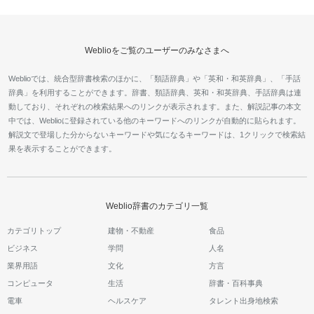
Weblioをご覧のユーザーのみなさまへ
Weblioでは、統合型辞書検索のほかに、「類語辞典」や「英和・和英辞典」、「手話
辞典」を利用することができます。辞書、類語辞典、英和・和英辞典、手話辞典は連
動しており、それぞれの検索結果へのリンクが表示されます。また、解説記事の本文
中では、Weblioに登録されている他のキーワードへのリンクが自動的に貼られます。
解説文で登場した分からないキーワードや気になるキーワードは、1クリックで検索結
果を表示することができます。
Weblio辞書のカテゴリ一覧
カテゴリトップ
建物・不動産
食品
ビジネス
学問
人名
業界用語
文化
方言
コンピュータ
生活
辞書・百科事典
電車
ヘルスケア
タレント出身地検索