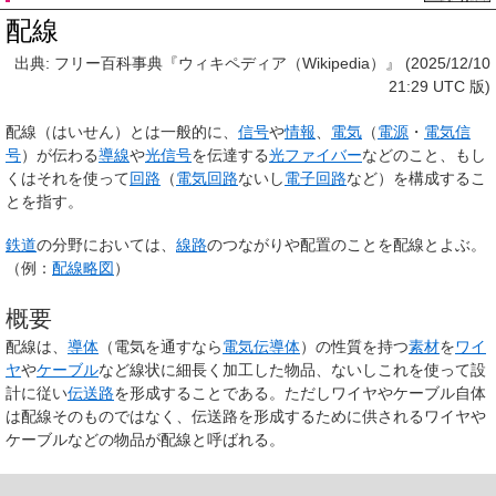
配線
出典: フリー百科事典『ウィキペディア（Wikipedia）』 (2025/12/10
21:29 UTC 版)
配線
（はいせん）とは一般的に、
信号
や
情報
、
電気
（
電源
・
電気信
号
）が伝わる
導線
や
光信号
を伝達する
光ファイバー
などのこと、もし
くはそれを使って
回路
（
電気回路
ないし
電子回路
など）を構成するこ
とを指す。
鉄道
の分野においては、
線路
のつながりや配置のことを配線とよぶ。
（例：
配線略図
）
概要
配線は、
導体
（電気を通すなら
電気伝導体
）の性質を持つ
素材
を
ワイ
ヤ
や
ケーブル
など線状に細長く加工した物品、ないしこれを使って設
計に従い
伝送路
を形成することである。ただしワイヤやケーブル自体
は配線そのものではなく、伝送路を形成するために供されるワイヤや
ケーブルなどの物品が配線と呼ばれる。