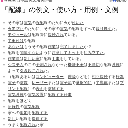
「配線」の例文・使い方・用例・文例
その家は
電気
の
誤配
線のために火が
付いた
火災
防止
のために、その家の
電気
の配線をすべて
取り換え
た。
モジュール
は配線管に
接続され
ている。
半田付け
や配線
あなたは
もうその配線
作業
は
完了しました
か？
配線を
間違えない
ように
注意して
キット
を
組み立てた
。
作業員
は
新しい家
に配線
工事
をしている。
システム
のこの
予測され
なかった
機能不全
は
不適切
な配線
系統
に
よって
引き起こされ
た。
（配線あるいは
コンピューター
、
理論
などを）
相互接続
する
行為
電子
の
溶媒
、
レーザー
または
電子流
で
選択的に
（
半導体
または
プ
リント配線
）の
表面
を
溶解する
電気系統
や
電気装置
に
配線する
仕事
配線をほどく
耐候性
の
電気配線
家への
追加
を
配線する
新し
い配線を
提供する
うまく
配線され
た家