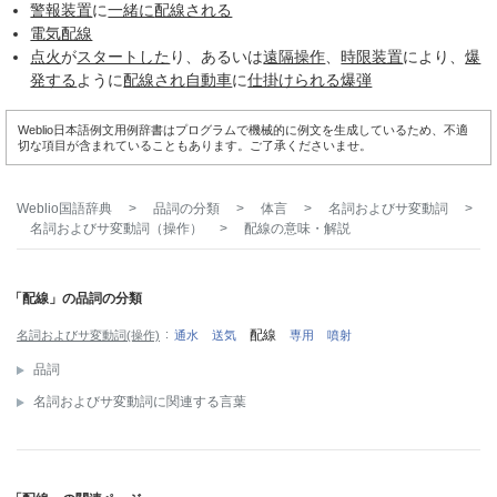
警報装置
に
一緒に
配線される
電気配線
点火
が
スタートした
り、あるいは
遠隔操作
、
時限装置
により、
爆
発する
ように
配線され
自動車
に
仕掛けられる
爆弾
Weblio日本語例文用例辞書はプログラムで機械的に例文を生成しているため、不適
切な項目が含まれていることもあります。ご了承くださいませ。
Weblio国語辞典
>
品詞の分類
>
体言
>
名詞およびサ変動詞
>
名詞およびサ変動詞（操作）
>
配線
の意味・解説
「配線」の品詞の分類
配線
名詞およびサ変動詞(操作)
通水
送気
専用
噴射
品詞
名詞およびサ変動詞に関連する言葉