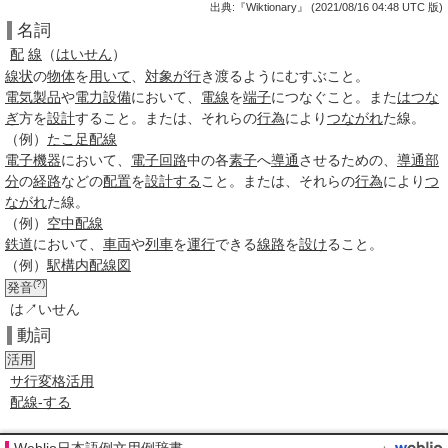
出典:『Wiktionary』 (2021/08/16 04:48 UTC 版)
名詞
配
線
（
はいせん
）
線状
の
物体
を
用いて
、
対象
が行
き渡るようにむすぶこと。
電気製品
や
電力設備
において、
電線
を
端子
につなぐこと。また
はつな
ぎ
方を
設計
すること。または、それらの
行為
により
つながれ
た線。
（例）
たこ足配線
電子機器
において、
電子回路
中の各
素子
へ
導通
させるための、
導通
部
分
の
経路
などの
配置
を
設計する
こと。または、それらの
行為
により
つ
ながれ
た線。
（例）
空中配線
鉄道
において、
車両
や
列車
を
運行
できる
線路
を
設け
ること。
（例）
駅構内
配線図
(?)
発音
は↗いせん
動詞
活用
サ行変格活用
配線-する
Weblio日本語例文用例辞書