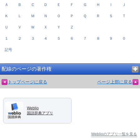
Ａ
Ｂ
Ｃ
Ｄ
Ｅ
Ｆ
Ｇ
Ｈ
Ｉ
Ｊ
Ｋ
Ｌ
Ｍ
Ｎ
Ｏ
Ｐ
Ｑ
Ｒ
Ｓ
Ｔ
Ｕ
Ｖ
Ｗ
Ｘ
Ｙ
Ｚ
１
２
３
４
５
６
７
８
９
０
記号
配線のページの著作権
トップページに戻る
ページ上部に戻る
Weblio
国語辞典アプリ
Weblioのアプリ一覧を見る