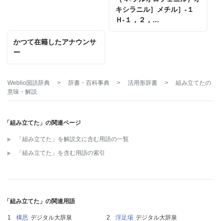
キシラニル］メチル］‐１
Ｈ‐１，２，…
かつて在籍したアナウンサ
ー
Weblio国語辞典
>
辞書・百科事典
>
活用形辞書
>
組み立てた
の
意味・解説
「組み立てた」の関連ページ
「組み立てた」を解説文に含む用語の一覧
「組み立てた」を含む用語の索引
「組み立てた」の関連用語
構思
デジタル大辞泉
浮足場
デジタル大辞泉