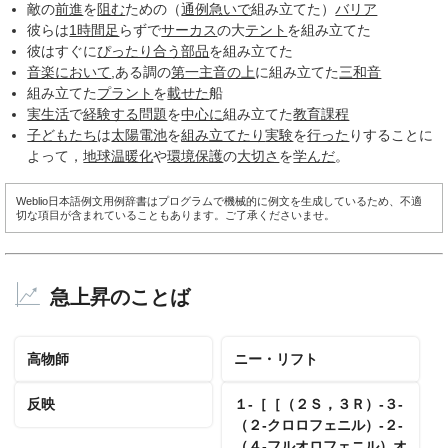
敵の
前進
を
阻む
ための（
通例
急いで
組み立てた）
バリア
彼らは
1時間足
らずで
サーカス
の大
テント
を組み立てた
彼はすぐに
ぴったり合う
部品
を組み立てた
音楽において
,ある調の
第一
主音
の上
に組み立てた
三和音
組み立てた
プラント
を
載せた
船
実生活
で
経験する
問題
を
中心に
組み立てた
教育課程
子どもたち
は
太陽電池
を
組み立てたり
実験
を
行った
りすることに
よって，
地球温暖化
や
環境保護
の
大切さ
を
学んだ
。
Weblio日本語例文用例辞書はプログラムで機械的に例文を生成しているため、不適
切な項目が含まれていることもあります。ご了承くださいませ。
急上昇のことば
高物師
ニー・リフト
反映
１‐［［（２Ｓ，３Ｒ）‐３‐
（２‐クロロフェニル）‐２‐
（４‐フルオロフェニル）オ