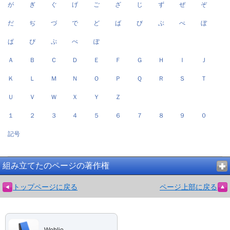
が
ぎ
ぐ
げ
ご
ざ
じ
ず
ぜ
ぞ
だ
ぢ
づ
で
ど
ば
び
ぶ
べ
ぼ
ぱ
ぴ
ぷ
ぺ
ぽ
Ａ
Ｂ
Ｃ
Ｄ
Ｅ
Ｆ
Ｇ
Ｈ
Ｉ
Ｊ
Ｋ
Ｌ
Ｍ
Ｎ
Ｏ
Ｐ
Ｑ
Ｒ
Ｓ
Ｔ
Ｕ
Ｖ
Ｗ
Ｘ
Ｙ
Ｚ
１
２
３
４
５
６
７
８
９
０
記号
組み立てたのページの著作権
トップページに戻る
ページ上部に戻る