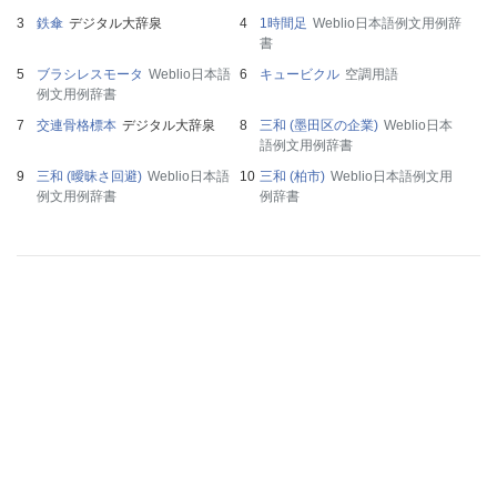
鉄傘
デジタル大辞泉
1時間足
Weblio日本語例文用例辞
書
ブラシレスモータ
Weblio日本語
キュービクル
空調用語
例文用例辞書
交連骨格標本
デジタル大辞泉
三和 (墨田区の企業)
Weblio日本
語例文用例辞書
三和 (曖昧さ回避)
Weblio日本語
三和 (柏市)
Weblio日本語例文用
例文用例辞書
例辞書