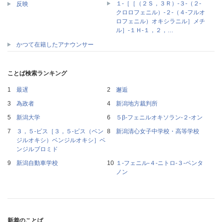
１‐［［（２Ｓ，３Ｒ）‐３‐（２‐
反映
クロロフェニル）‐２‐（４‐フルオ
ロフェニル）オキシラニル］メチ
ル］‐１Ｈ‐１，２，…
かつて在籍したアナウンサー
ことば検索ランキング
最遅
邂逅
為政者
新潟地方裁判所
新潟大学
５β‐フェニルオキソラン‐２‐オン
３，５‐ビス［３，５‐ビス（ベン
新潟清心女子中学校・高等学校
ジルオキシ）ベンジルオキシ］ベ
ンジルブロミド
新潟自動車学校
１‐フェニル‐４‐ニトロ‐３‐ペンタ
ノン
新着のことば