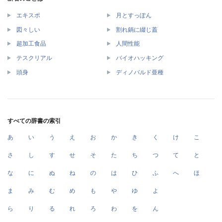
エキスポ
月とすっぽん
図々しい
割れ鍋に綴じ蓋
超加工食品
人間性能
テスクリアル
バイオハッキング
頭身
ディノバルド亜種
すべての辞書の索引
あ
い
う
え
お
か
き
く
け
こ
さ
し
す
せ
そ
た
ち
つ
て
と
な
に
ぬ
ね
の
は
ひ
ふ
へ
ほ
ま
み
む
め
も
や
ゆ
よ
ら
り
る
れ
ろ
わ
を
ん