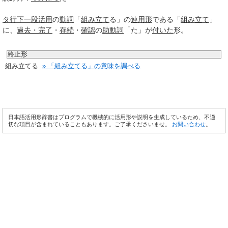
タ行
下一段活用
の
動詞
「
組み立て
る」の
連用形
である「
組み立て
」
に、
過去・完了
・
存続
・
確認
の
助動詞
「た」が
付いた
形。
終止形
組み立てる
» 「組み立てる」の意味を調べる
日本語活用形辞書はプログラムで機械的に活用形や説明を生成しているため、不適
切な項目が含まれていることもあります。ご了承くださいませ。
お問い合わせ
。