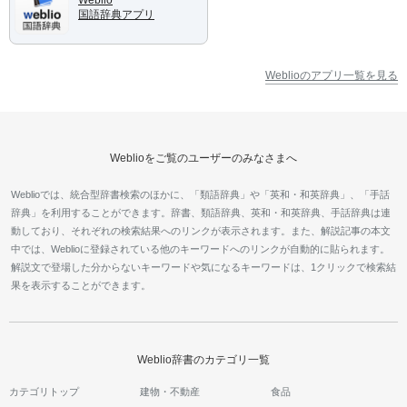
Weblio
国語辞典アプリ
Weblioのアプリ一覧を見る
Weblioをご覧のユーザーのみなさまへ
Weblioでは、統合型辞書検索のほかに、「類語辞典」や「英和・和英辞典」、「手話
辞典」を利用することができます。辞書、類語辞典、英和・和英辞典、手話辞典は連
動しており、それぞれの検索結果へのリンクが表示されます。また、解説記事の本文
中では、Weblioに登録されている他のキーワードへのリンクが自動的に貼られます。
解説文で登場した分からないキーワードや気になるキーワードは、1クリックで検索結
果を表示することができます。
Weblio辞書のカテゴリ一覧
カテゴリトップ
建物・不動産
食品