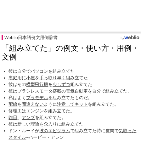
Weblio日本語例文用例辞書
「組み立てた」の例文・使い方・用例・
文例
彼は
自分
で
パソコン
を組み立てた
裏庭
用に
小屋
を
手っ取り早く
組み立てた
彼はその
模型飛行機
を
少しずつ
組み立てた
彼は
ブラシレスモータ
搭載
の
電気自動車
を
自分
で組み立てた。
私はよく
プラモデル
を組み立てたものだ。
配線
を
間違えない
ように
注意して
キット
を組み立てた。
修理
工は
エンジン
を組み立てた。
昨日
、
アンプ
を組み立てた。
彼は
新し
い
理論
を
念入りに
組み立てた.
ドン・ルーイが
彼の
エピグラム
で組み立てた特に皮肉で
気取った
スタイル
−ハービー・アレン