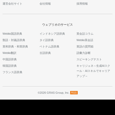
運営会社サイト
会社情報
採用情報
ウェブリオのサービス
Weblio国語辞典
インドネシア語辞典
英会話コラム
類語・対義語辞典
タイ語辞典
Weblio英会話
英和辞典・和英辞典
ベトナム語辞典
英語の質問箱
Weblio翻訳
古語辞典
語彙力診断
中国語辞典
スピーキングテスト
韓国語辞典
キャリジェネ～生成AIスク
ール・AIスキルでキャリア
フランス語辞典
アップ～
©2026 GRAS Group, Inc.