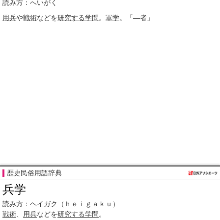
読み方：へいがく
用兵
や
戦術
などを
研究する
学問
。
軍学
。「―者」
歴史民俗用語辞典
兵学
読み方：
ヘイガク
（ｈｅｉｇａｋｕ）
戦術
、
用兵
などを
研究する
学問
。