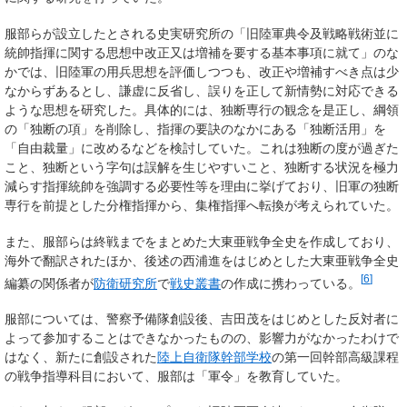
服部らが設立したとされる史実研究所の「旧陸軍典令及戦略戦術並に
統帥指揮に関する思想中改正又は増補を要する基本事項に就て」のな
かでは、旧陸軍の用兵思想を評価しつつも、改正や増補すべき点は少
なからずあるとし、謙虚に反省し、誤りを正して新情勢に対応できる
ような思想を研究した。具体的には、独断専行の観念を是正し、綱領
の「独断の項」を削除し、指揮の要訣のなかにある「独断活用」を
「自由裁量」に改めるなどを検討していた。これは独断の度が過ぎた
こと、独断という字句は誤解を生じやすいこと、独断する状況を極力
減らす指揮統帥を強調する必要性等を理由に挙げており、旧軍の独断
専行を前提とした分権指揮から、集権指揮へ転換が考えられていた。
また、服部らは終戦までをまとめた大東亜戦争全史を作成しており、
海外で翻訳されたほか、後述の西浦進をはじめとした大東亜戦争全史
[
6
]
編纂の関係者が
防衛研究所
で
戦史叢書
の作成に携わっている。
服部については、警察予備隊創設後、吉田茂をはじめとした反対者に
よって参加することはできなかったものの、影響力がなかったわけで
はなく、新たに創設された
陸上自衛隊幹部学校
の第一回幹部高級課程
の戦争指導科目において、服部は「軍令」を教育していた。