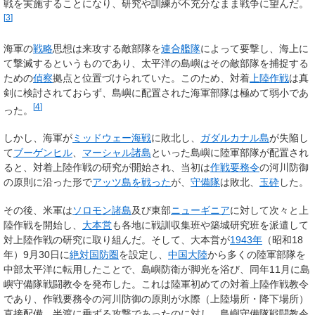
戦を実施することになり、研究や訓練が不充分なまま戦争に望んだ。
[
3
]
海軍の
戦略
思想は来攻する敵部隊を
連合艦隊
によって要撃し、海上に
て撃滅するというものであり、太平洋の島嶼はその敵部隊を捕捉する
ための
偵察
拠点と位置づけられていた。このため、対着
上陸作戦
は真
剣に検討されておらず、島嶼に配置された海軍部隊は極めて弱小であ
[
4
]
った。
しかし、海軍が
ミッドウェー海戦
に敗北し、
ガダルカナル島
が失陥し
て
ブーゲンヒル
、
マーシャル諸島
といった島嶼に陸軍部隊が配置され
ると、対着上陸作戦の研究が開始され、当初は
作戦要務令
の河川防御
の原則に沿った形で
アッツ島を戦った
が、
守備隊
は敗北、
玉砕
した。
その後、米軍は
ソロモン諸島
及び東部
ニューギニア
に対して次々と上
陸作戦を開始し、
大本営
も各地に戦訓収集班や築城研究班を派遣して
対上陸作戦の研究に取り組んだ。そして、大本営が
1943年
（昭和18
年）9月30日に
絶対国防圏
を設定し、
中国大陸
から多くの陸軍部隊を
中部太平洋に転用したことで、島嶼防衛が脚光を浴び、同年11月に島
嶼守備隊戦闘教令を発布した。これは陸軍初めての対着上陸作戦教令
であり、作戦要務令の河川防御の原則が水際（上陸場所・降下場所）
直接配備、半渡に乗ずる攻撃であったのに対し、島嶼守備隊戦闘教令