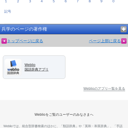
１
２
３
４
５
６
７
８
９
０
記号
兵学のページの著作権
トップページに戻る
ページ上部に戻る
Weblio
国語辞典アプリ
Weblioのアプリ一覧を見る
Weblioをご覧のユーザーのみなさまへ
Weblioでは、統合型辞書検索のほかに、「類語辞典」や「英和・和英辞典」、「手話