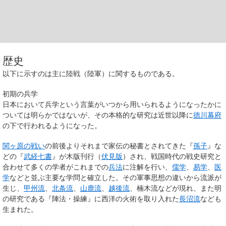
歴史
以下に示すのは主に陸戦（陸軍）に関するものである。
初期の兵学
日本において兵学という言葉がいつから用いられるようになったかに
ついては明らかではないが、その本格的な研究は近世以降に
徳川幕府
の下で行われるようになった。
関ヶ原の戦い
の前後よりそれまで家伝の秘書とされてきた『
孫子
』な
どの『
武経七書
』が木版刊行（
伏見版
）され、戦国時代の戦史研究と
合わせて多くの学者がこれまでの
兵法
に注解を行い、
儒学
、
易学
、
医
学
などと並ぶ主要な学問と確立した。その軍事思想の違いから流派が
生じ、
甲州流
、
北条流
、
山鹿流
、
越後流
、楠木流などが現れ、また明
の研究である『陣法・操練』に西洋の火術を取り入れた
長沼流
なども
生まれた。