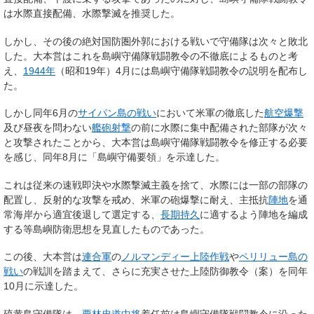
は水際直接配備、水際撃滅を推奨した。
しかし、その後の絶対国防圏外郭における戦いで守備隊は次々と敗北
した。大本営はこれを島嶼守備隊戦闘教令の不徹底によるものと考
え、
1944年
（昭和19年）4月には島嶼守備隊戦闘教令の説明を配布し
た。
しかし同年6月の
サイパン島の戦い
において米軍の徹底した
航空爆撃
及び昼夜を問わない
艦砲射撃
の前に水際に集中配備された部隊が次々
と攻撃されたことから、大本営は島嶼守備隊戦闘教令を修正する必要
を感じ、同年8月に「島嶼守備要領」を示達した。
これは従来の速戦即決や水際撃滅主義を捨て、水際には一部の部隊の
配置し、反射的な攻撃を戒め、米軍の砲爆撃に耐え、主抵抗
陣地
を通
常海岸から適宜後退して選定する、
長期持久
に適するよう陣地を編成
する等島嶼防衛思想を見直したものであった。
この後、大本営は
連合軍
の
ノルマンディー上陸作戦
や
ペリリュー島の
戦い
の戦訓を踏まえて、さらに充実させた上陸防御教令（案）を同年
10月に示達した。