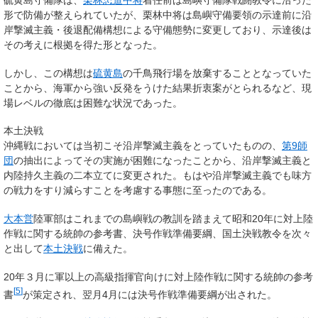
硫黄島守備隊は、
栗林忠道中将
着任前は島嶼守備隊戦闘教令に沿った
形で防備が整えられていたが、栗林中将は島嶼守備要領の示達前に沿
岸撃滅主義・後退配備構想による守備態勢に変更しており、示達後は
その考えに根拠を得た形となった。
しかし、この構想は
硫黄島
の千鳥飛行場を放棄することとなっていた
ことから、海軍から強い反発をうけた結果折衷案がとられるなど、現
場レベルの徹底は困難な状況であった。
本土決戦
沖縄戦においては当初こそ沿岸撃滅主義をとっていたものの、
第9師
団
の抽出によってその実施が困難になったことから、沿岸撃滅主義と
内陸持久主義の二本立てに変更された。もはや沿岸撃滅主義でも味方
の戦力をすり減らすことを考慮する事態に至ったのである。
大本営
陸軍部はこれまでの島嶼戦の教訓を踏まえて昭和20年に対上陸
作戦に関する統帥の参考書、決号作戦準備要綱、国土決戦教令を次々
と出して
本土決戦
に備えた。
20年３月に軍以上の高級指揮官向けに対上陸作戦に関する統帥の参考
[
5
]
書
が策定され、翌月4月には決号作戦準備要綱が出された。