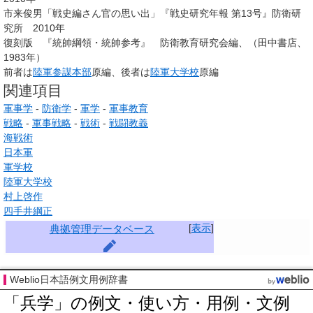
市来俊男「戦史編さん官の思い出」『戦史研究年報 第13号』防衛研
究所 2010年
復刻版 『統帥綱領・統帥参考』 防衛教育研究会編、（田中書店、
1983年）
前者は
陸軍参謀本部
原編、後者は
陸軍大学校
原編
関連項目
軍事学
-
防衛学
-
軍学
-
軍事教育
戦略
-
軍事戦略
-
戦術
-
戦闘教義
海戦術
日本軍
軍学校
陸軍大学校
村上啓作
四手井綱正
[
表示
]
典拠管理データベース
Weblio日本語例文用例辞書
「兵学」の例文・使い方・用例・文例