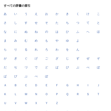
すべての辞書の索引
あ
い
う
え
お
か
き
く
け
こ
さ
し
す
せ
そ
た
ち
つ
て
と
な
に
ぬ
ね
の
は
ひ
ふ
へ
ほ
ま
み
む
め
も
や
ゆ
よ
ら
り
る
れ
ろ
わ
を
ん
が
ぎ
ぐ
げ
ご
ざ
じ
ず
ぜ
ぞ
だ
ぢ
づ
で
ど
ば
び
ぶ
べ
ぼ
ぱ
ぴ
ぷ
ぺ
ぽ
Ａ
Ｂ
Ｃ
Ｄ
Ｅ
Ｆ
Ｇ
Ｈ
Ｉ
Ｊ
Ｋ
Ｌ
Ｍ
Ｎ
Ｏ
Ｐ
Ｑ
Ｒ
Ｓ
Ｔ
Ｕ
Ｖ
Ｗ
Ｘ
Ｙ
Ｚ