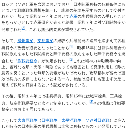
ロシア（ソ連）軍を念頭においており、日本陸軍独特の各種条件にも
とづいて戦略戦術思想を統一し、訓練の基準を示すものとして交付さ
れたが、加えて昭和３～４年において
赤軍
の歩兵操典の入手したこと
をきっかけとして赤軍研究が進んだ結果、昭和７年に対ソ戦闘教令が
[
3
]
発布された
。これも無形的要素が重視されていた。
そして、
満州事変
、
支那事変
の経験や兵器開発の進展を踏まえて各種
[
3
]
典範令の改善が必要となったことから
、昭和13年には諸兵科連合の
戦闘原則を示した戦闘綱要と陣中要務の原則を示した陣中要務令を統
[
2
]
合した『
作戦要務令
』が制定された。
これは精神力や独断等の向
上、困難な地形・天候・時刻であっても断固として克服利用して敵の
意表を突くといった無形的要素がちりばめられ、攻撃精神が富めば勝
敗は兵力の多寡によらないとする一方、補給は必ずしも望まず欠乏に
耐えて戦局を打開するという記述がされている。
その後、昭和１４年には砲兵操典、昭和15年には戦車操典、工兵操
[
3
]
典、航空作戦綱要など次々と制定していったが、
その根底は作戦要
務令とおおよそ同じであった。
こうして
大東亜戦争
（
日中戦争
、
太平洋戦争
、
ソ連対日参戦
）に突入
した時点の日本陸軍の用兵思想は非常に独特なものへと発展していっ