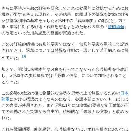
さらに平時から敵の戦法を研究してこれに効果的に対抗するためにお
機略が要する考えも現れた。その結果、師団以下の部隊を対象に戦法
及び部隊訓練の基本を示した昭和4年の『戦闘綱要』の制定と、方面
軍・軍等に対する戦術・戦略思想をまとめた昭和３年の『
統帥綱領
』
の改定といった用兵思想の整備が実施された。
この改訂統帥綱領は有形的要素ではなく、無形的要素を重視して記述
されており、退却については特異な作戦の一環として若干触れるに留
[
3
]
めていた。
加えて、明治以来根本的な改良を行ってこなかった歩兵操典を小改訂
し、昭和3年の歩兵操典では「必勝ノ信念」について加筆されること
となった。
この必勝の信念は後に物量的な劣勢を思考の上で無視するための
日本
陸軍
における標語のようなものになり、参謀本部においてもしばしば
この言葉が使用された。また昭和11年には突撃の要領が制圧射撃の下
での連携された突撃から自主的、積極的な「果敢ナル突撃」と改めら
れた。
これら戦闘綱要、統帥綱領、歩兵操典などはいずれも根本においては