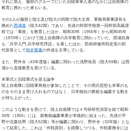
それに加え、服部のグループにいた旧陸軍軍人達のなかには自衛隊の
教育に携わった者もいる。
その1人が服部と陸士及び陸大の同期で陸大主席、軍務局軍事課長を
務めた
西浦進
（陸大42期）であり、先述の幹部学校第一回幹部高級課
程では「軍政」を教育したほか、昭和30年（1955年）から昭和45年
（1970年）にかけて陸上自衛隊の兵学教育に関わっていた。西浦自身
も「兵学入門‐兵学研究序説」を著したほか、防衛研修所戦史室の初
代室長として
戦史叢書
の作成を主導している。
また、野外令（43年度版）編纂に関わった浅野祐吾（陸大59期）は西
浦から直接教育を受けている。
米軍式と旧陸軍式を巡る論争
陸上自衛隊に旧陸軍将校が参加したことで、その用兵思想も米軍のも
のをそのまま受け入れるのではなく、日本独自の教範を編纂する動き
が持ち上がった。
このような動きを受けて、陸上自衛隊ではＸ号研研究演習を経て昭和
30年（1955）には、新教範編纂事業が本格的に始まった。先述の平
野や北森信男（陸大52期）等が編纂に関わり、野外令（32年版）とな
って結実した。これは「作戦原則」を踏襲しつつも、作戦要務令には