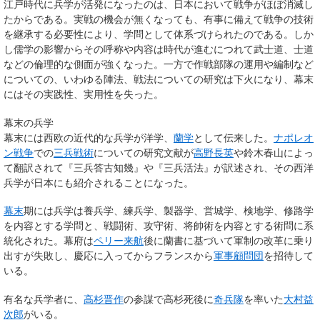
江戸時代に兵学が活発になったのは、日本において戦争がほぼ消滅し
たからである。実戦の機会が無くなっても、有事に備えて戦争の技術
を継承する必要性により、学問として体系づけられたのである。しか
し儒学の影響からその呼称や内容は時代が進むにつれて武士道、士道
などの倫理的な側面が強くなった。一方で作戦部隊の運用や編制など
についての、いわゆる陣法、戦法についての研究は下火になり、幕末
にはその実践性、実用性を失った。
幕末の兵学
幕末には西欧の近代的な兵学が洋学、
蘭学
として伝来した。
ナポレオ
ン戦争
での
三兵戦術
についての研究文献が
高野長英
や鈴木春山によっ
て翻訳されて『三兵答古知幾』や『三兵活法』が訳述され、その西洋
兵学が日本にも紹介されることになった。
幕末
期には兵学は養兵学、練兵学、製器学、営城学、検地学、修路学
を内容とする学問と、戦闘術、攻守術、将帥術を内容とする術問に系
統化された。幕府は
ペリー来航
後に蘭書に基づいて軍制の改革に乗り
出すが失敗し、慶応に入ってからフランスから
軍事顧問団
を招待して
いる。
有名な兵学者に、
高杉晋作
の参謀で高杉死後に
奇兵隊
を率いた
大村益
次郎
がいる。