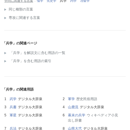
兵学
学問に関連する言葉
儒学
先史学
内学
冶金学
同じ種類の言葉
専攻に関連する言葉
「兵学」の関連ページ
「兵学」を解説文に含む用語の一覧
「兵学」を含む用語の索引
「兵学」の関連用語
武学
デジタル大辞泉
軍学
歴史民俗用語
兵書
デジタル大辞泉
山鹿流
デジタル大辞泉
軍星
デジタル大辞泉
幕末の兵学
ウィキペディア小見
出し辞書
兵法
デジタル大辞泉
山県大弐
デジタル大辞泉