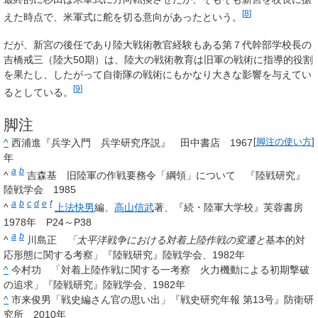
[
8
]
えた時点で、米軍式に舵を切る意向があったという。
だが、新宮の後任であり陸大戦術教官経験もある第７代幹部学校長の
吉橋戒三（陸大50期）は、陸大の戦術教育は旧軍の戦術に指導的役割
を果たし、したがって自衛隊の戦術にもかなり大きな影響を与えてい
[
9
]
るとしている。
脚注
^
西浦進『兵学入門 兵学研究序説』 田中書店 1967
[
脚注の使い方
]
年
a
b
^
吉森基 旧陸軍の作戦要務令「綱領」について 『陸戦研究』
陸戦学会 1985
a
b
c
d
e
f
^
上法快男
編、
高山信武
著、『続・陸軍大学校』芙蓉書房
1978年 P24～P38
a
b
^
川島正
「太平洋戦争における対着上陸作戦の変遷と
基本的対
応形態に関する考察」『陸戦研究』陸戦学会、1982年
^
今村功 「対着上陸作戦に関する一考察 火力機動による初期撃破
の追求」『陸戦研究』陸戦学会、1982年
^
市来俊男「戦史編さん官の思い出」『戦史研究年報 第13号』防衛研
究所 2010年