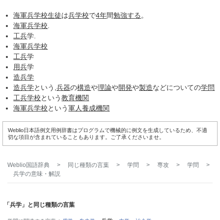
海軍兵学校
生徒
は
兵学校
で
4年
間
勉強する
。
海軍兵学校
.
工兵
学.
海軍兵学校
工兵
学
用兵
学
造兵学
造兵学
という,
兵器
の
構造
や
理論
や
開発
や
製造
などについての
学問
工兵
学校
という
教育機関
海軍兵学校
という
軍人
養成機関
Weblio日本語例文用例辞書はプログラムで機械的に例文を生成しているため、不適
切な項目が含まれていることもあります。ご了承くださいませ。
Weblio国語辞典
>
同じ種類の言葉
>
学問
>
専攻
>
学問
>
兵学
の意味・解説
「兵学」と同じ種類の言葉