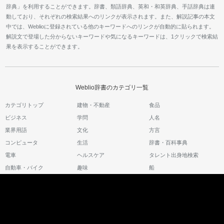
辞典」を利用することができます。辞書、類語辞典、英和・和英辞典、手話辞典は連
動しており、それぞれの検索結果へのリンクが表示されます。また、解説記事の本文
中では、Weblioに登録されている他のキーワードへのリンクが自動的に貼られます。
解説文で登場した分からないキーワードや気になるキーワードは、1クリックで検索結
果を表示することができます。
Weblio辞書のカテゴリ一覧
カテゴリトップ
建物・不動産
食品
ビジネス
学問
人名
業界用語
文化
方言
コンピュータ
生活
辞書・百科事典
電車
ヘルスケア
タレント出身地検索
自動車・バイク
趣味
船
スポーツ
登録辞書一覧
工学
生物
金融コラム一覧