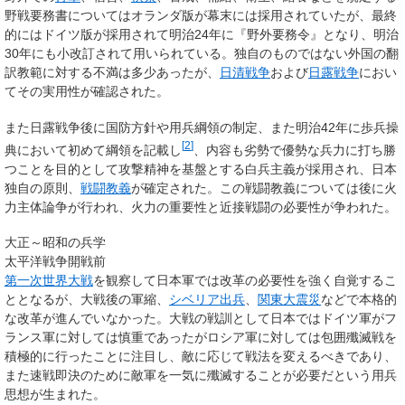
野戦要務書についてはオランダ版が幕末には採用されていたが、最終
的にはドイツ版が採用されて明治24年に『野外要務令』となり、明治
30年にも小改訂されて用いられている。独自のものではない外国の翻
訳教範に対する不満は多少あったが、
日清戦争
および
日露戦争
におい
てその実用性が確認された。
また日露戦争後に国防方針や用兵綱領の制定、また明治42年に歩兵操
[
2
]
典において初めて綱領を記載し
、内容も劣勢で優勢な兵力に打ち勝
つことを目的として攻撃精神を基盤とする白兵主義が採用され、日本
独自の原則、
戦闘教義
が確定された。この戦闘教義については後に火
力主体論争が行われ、火力の重要性と近接戦闘の必要性が争われた。
大正～昭和の兵学
太平洋戦争開戦前
第一次世界大戦
を観察して日本軍では改革の必要性を強く自覚するこ
ととなるが、大戦後の軍縮、
シベリア出兵
、
関東大震災
などで本格的
な改革が進んでいなかった。大戦の戦訓として日本ではドイツ軍がフ
ランス軍に対しては慎重であったがロシア軍に対しては包囲殲滅戦を
積極的に行ったことに注目し、敵に応じて戦法を変えるべきであり、
また速戦即決のために敵軍を一気に殲滅することが必要だという用兵
思想が生まれた。