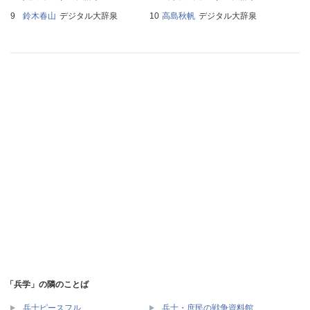
鈴木春山
デジタル大辞泉
高島秋帆
デジタル大辞泉
「兵学」の隣のことば
兵士ピースフル
兵士・庶民の戦争資料館