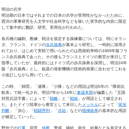
明治の兵学
明治期の日本ではそれまでの日本の兵学が実用性がなかったために、
西洋の軍事研究を人文学や社会科学などを除いた実学的な内容に限定
して集中的に翻訳、研究、実用化が行われた。
各兵種の編制、教練、戦法を規定する操練書については、特にオラン
ダ、フランス、ドイツの
歩兵操典
が幕末より研究し、一時的に採用さ
れており、はじめて実戦で用いられたのは西南戦争時の1869年版フラ
ンス歩兵操典であった。その後もフランスとドイツの教官が来日して
指導していたが、最終的にはドイツ式の歩兵操典を採用し、明治24年
版『歩兵操典』とし、銃器の発射機構の技術的発展に合わせてこれを
小改訂しながら用いていた。
この時、「師団」「連隊」「小隊」などの用語は明治5年の『隊前比
較表』で統一化され、明治7年から14年に
参謀本部
が編纂した『五国
対照兵語字書』によって「
戦略
」と「
戦術
」が用語として確立され
た。またドイツ陸軍から教官として来日した
メッケル
によって「
状況
判断
」「決心」「
戦闘序列
」「
兵站
」などの
指揮
統率
の基本的な用語
が確定していった。
野外での
行軍
、宿営、
偵察
、警戒、補給、衛生、給養などを規定する