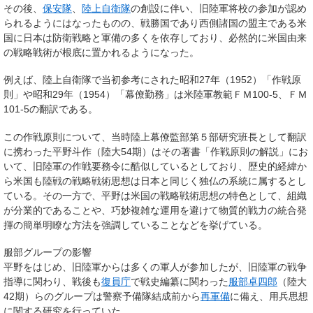
その後、
保安隊
、
陸上自衛隊
の創設に伴い、旧陸軍将校の参加が認め
られるようにはなったものの、戦勝国であり西側諸国の盟主である米
国に日本は防衛戦略と軍備の多くを依存しており、必然的に米国由来
の戦略戦術が根底に置かれるようになった。
例えば、陸上自衛隊で当初参考にされた昭和27年（1952）「作戦原
則」や昭和29年（1954）「幕僚勤務」は米陸軍教範ＦＭ100-5、ＦＭ
101-5の翻訳である。
この作戦原則について、当時陸上幕僚監部第５部研究班長として翻訳
に携わった平野斗作（陸大54期）はその著書「作戦原則の解説」にお
いて、旧陸軍の作戦要務令に酷似しているとしており、歴史的経緯か
ら米国も陸戦の戦略戦術思想は日本と同じく独仏の系統に属するとし
ている。その一方で、平野は米国の戦略戦術思想の特色として、組織
が分業的であることや、巧妙複雑な運用を避けて物質的戦力の統合発
揮の簡単明瞭な方法を強調していることなどを挙げている。
服部グループの影響
平野をはじめ、旧陸軍からは多くの軍人が参加したが、旧陸軍の戦争
指導に関わり、戦後も
復員庁
で戦史編纂に関わった
服部卓四郎
（陸大
42期）らのグループは警察予備隊結成前から
再軍備
に備え、用兵思想
に関する研究を行っていた。