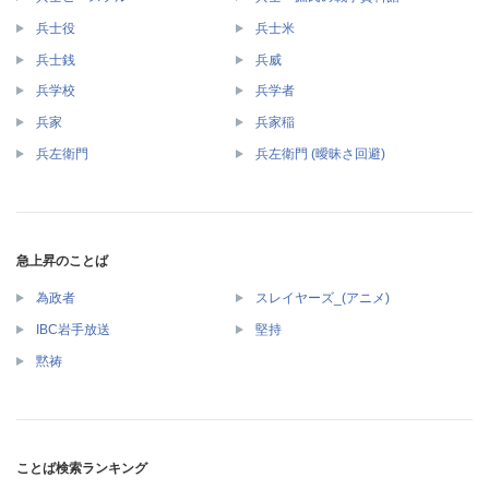
兵士役
兵士米
兵士銭
兵威
兵学校
兵学者
兵家
兵家稲
兵左衛門
兵左衛門 (曖昧さ回避)
急上昇のことば
為政者
スレイヤーズ_(アニメ)
IBC岩手放送
堅持
黙祷
ことば検索ランキング