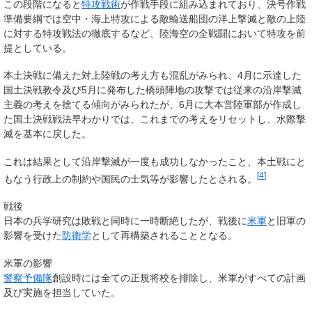
この段階になると
特攻戦術
が作戦手段に組み込まれており、決号作戦
準備要綱では空中・海上特攻による敵輸送船団の洋上撃滅と敵の上陸
に対する特攻戦法の徹底するなど、陸海空の全戦闘において特攻を前
提としている。
本土決戦に備えた対上陸戦の考え方も混乱がみられ、4月に示達した
国土決戦教令及び5月に発布した橋頭陣地の攻撃では従来の沿岸撃滅
主義の考えを捨てる傾向がみられたが、6月に大本営陸軍部が作成し
た国土決戦戦法早わかりでは、これまでの考えをリセットし、水際撃
滅を基本に戻した。
これは結果として沿岸撃滅が一度も成功しなかったこと、本土戦にと
[
4
]
もなう行政上の制約や国民の士気等が影響したとされる。
戦後
日本の兵学研究は敗戦と同時に一時断絶したが、戦後に
米軍
と旧軍の
影響を受けた
防衛学
として再構築されることとなる。
米軍の影響
警察予備隊
創設時には全ての正規将校を排除し、米軍がすべての計画
及び実施を担当していた。