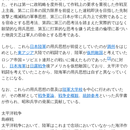
た。それは第一に政戦略を度外視して作戦上の要求を重視した作戦至
上主義、第二に日本の国力限界を前提とした速戦即決を目指した先制
攻撃と殲滅戦の軍事思想、第三に日本が常に兵力上で劣勢であること
を宿命とする思考法、第四に第三の思考法を踏まえた実際的ではなく
願望的な用兵思想、第五に打算的な思考を嫌う武士道の倫理に基づい
た物資欠乏は軍人の宿命とする思考である。
しかし、これら
日本陸軍
の用兵思想が前提としていたのが
満州
をはじ
めとした
東アジア
大陸での戦闘であり、陸軍が
仮想敵国
と考えていた
[
3
]
ロシア帝国＝ソビエト連邦との戦いに備えたものであった
のに対
し、
日本海軍
は
日露戦争
後アメリカを仮想敵国しており、太平洋での
戦闘を考えていたことから、陸海軍の用兵思想は自ずと異なっていく
ことになる。
なお、これらの用兵思想の普及は
陸軍大学校
を中心に行われていた
が、その教材として
戦争要論
、
戦争史概観
、
統帥参考
といった兵学書
が作られ、昭和兵学の発展に貢献している。
太平洋戦争
島嶼戦
太平洋戦争において、陸軍はこれまで念頭においていなかった海洋作