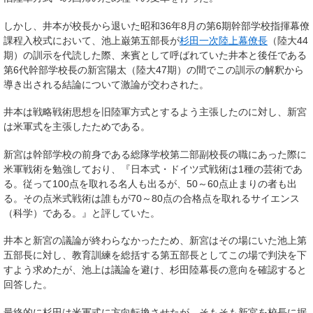
しかし、井本が校長から退いた昭和36年8月の第6期幹部学校指揮幕僚
課程入校式において、池上巌第五部長が
杉田一次
陸上幕僚長
（陸大44
期）の訓示を代読した際、来賓として呼ばれていた井本と後任である
第6代幹部学校長の新宮陽太（陸大47期）の間でこの訓示の解釈から
導き出される結論について激論が交わされた。
井本は戦略戦術思想を旧陸軍方式とするよう主張したのに対し、新宮
は米軍式を主張したためである。
新宮は幹部学校の前身である総隊学校第二部副校長の職にあった際に
米軍戦術を勉強しており、『日本式・ドイツ式戦術は1種の芸術であ
る。従って100点を取れる名人も出るが、50～60点止まりの者も出
る。その点米式戦術は誰もが70～80点の合格点を取れるサイエンス
（科学）である。』と評していた。
井本と新宮の議論が終わらなかったため、新宮はその場にいた池上第
五部長に対し、教育訓練を総括する第五部長としてこの場で判決を下
すよう求めたが、池上は議論を避け、杉田陸幕長の意向を確認すると
回答した。
最終的に杉田は米軍式に方向転換させたが、そもそも新宮を校長に据