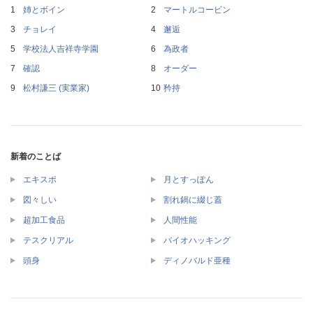
姉とボイン
マートルコービン
チョレイ
邂逅
学校法人吉祥寺学園
為政者
確認
オーダー
松村謙三 (実業家)
矜持
新着のことば
エキスポ
月とすっぽん
図々しい
割れ鍋に綴じ蓋
超加工食品
人間性能
テスクリアル
バイオハッキング
頭身
ディノバルド亜種