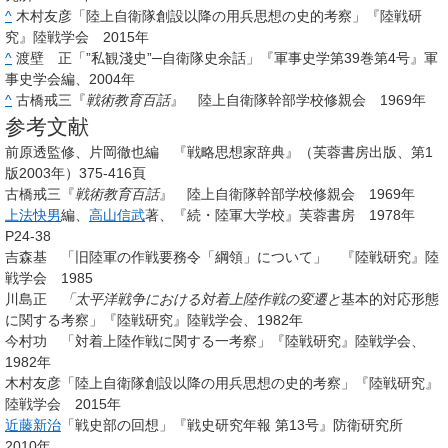
^
木村友彦「陸上自衛隊創設以降の用兵思想の史的考察」『陸戦研
究』陸戦学会 2015年
^
渡壁 正「”私観淺史”─自衛隊史余話」『軍事史学第39巻第4号』軍
事史学会編、2004年
^
古橋戒三『
戦術教育百話
』 陸上自衛隊幹部学校修親会 1969年
参考文献
前原透監修、片岡徹也編 『戦略思想家辞典』（芙蓉書房出版、第1
版2003年）375-416頁
古橋戒三『
戦術教育百話
』 陸上自衛隊幹部学校修親会 1969年
上法快男
編、
高山信武
著、『続・陸軍大学校』芙蓉書房 1978年
P24-38
吉森基 「旧陸軍の作戦要務令「綱領」について」 『陸戦研究』陸
戦学会 1985
川島正
「太平洋戦争における対着上陸作戦の変遷と
基本的対応形態
に関する考察」『陸戦研究』陸戦学会、1982年
今村功 「対着上陸作戦に関する一考察」『陸戦研究』陸戦学会、
1982年
木村友彦「陸上自衛隊創設以降の用兵思想の史的考察」『陸戦研究』
陸戦学会 2015年
近藤新治
「戦史部の回想」『戦史研究年報 第13号』防衛研究所
2010年