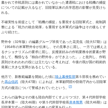
書かれて作戦原則には書かれていなかった遭遇戦における戦機の捕捉
についての記載が入るなど、旧陸軍以来の兵学思想の影響が見受けら
れる。
不確実性を前提として「戦機の捕捉」を重視する旧陸軍式と、統制調
整による「戦力の統合発揮」を重視する米軍式の論争はその後もくす
ぶり続けた。
野外令（32年版）の編纂グループ班長であった花見侃（陸大57期）は
「1954年の米軍野外令が伝来し、その見事さに屈し、一方では燃え上
るナショナリズムの要求に屈し、反撥派好みの作戦要務令的要素が野
合して、醜怪なる『独自の野外令』ができ上った。」と批判し、作戦
原則がわれわれの役には立たないと考えれば、今後の我が国の戦術的
発展に大きな支障があるとしている。
他方で、新教範編纂を開始した頃に
陸上幕僚監部
第５部長を務めてい
た
高山信武
（陸大47期）によれば、米軍顧問団や防衛庁内から旧陸軍
[
7
]
方式の復活について警戒されていたという。
これらの論争はその後も陸自内部でくすぶりつづけ、第４代幹部学校
長岸本重一（陸大46期）や第５代幹部学校長
井本熊男
（陸大46期）は
旧陸軍方式への回帰のため種々の変革を行った。