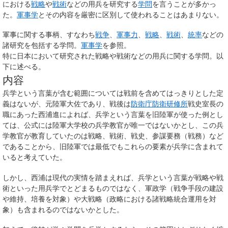
における
戦略
や
戦術
などの用兵を研究する
学問
を言うことが多かっ
た。
軍事学
とその内容を厳密に区別して使われることはあまりない。
軍事に関する事柄、すなわち
戦争
、
軍事力
、
戦略
、
戦術
、
統率
などの
諸研究を包括する学問。
軍事学
を参照。
特に日本において研究された戦略や戦術などの用兵に関する学問。以
下に述べる。
内容
兵学という言葉が含む範囲については戦前を含めてはっきりとした定
義はないが、元陸軍大佐であり、戦後は
防衛庁防衛研修所
戦史室長の
職にあった西浦進によれば、兵学という言葉を旧陸軍が使った例とし
ては、公式には陸軍大学校の兵学教官が唯一ではないかとし、この兵
学教官が教育していたのは戦略、戦術、戦史、参謀要務（戦務）など
であることから、旧陸軍では最低でもこれらの要素が兵学に含まれて
いると考えていた。
しかし、西浦は現代の実情を踏まえれば、兵学という言葉が戦略や戦
術といった用兵学でとどまるものではなく、軍政学（戦争手段の建設
や維持、培養を対象）や大戦略（政略における諸戦略統合運用を対
象）も含まれるのではないかとした。