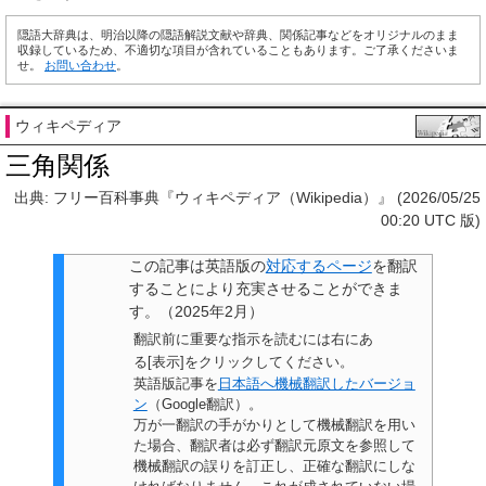
隠語大辞典は、明治以降の隠語解説文献や辞典、関係記事などをオリジナルのまま
収録しているため、不適切な項目が含れていることもあります。ご了承くださいま
せ。
お問い合わせ
。
ウィキペディア
三角関係
出典: フリー百科事典『ウィキペディア（Wikipedia）』 (2026/05/25
00:20 UTC 版)
この記事は
英語版の
対応するページ
を翻訳
することにより充実させることができま
す。
（
2025年2月
）
翻訳前に重要な指示を読むには右にあ
る[表示]をクリックしてください。
英語版記事を
日本語へ機械翻訳したバージョ
ン
（Google翻訳）。
万が一翻訳の手がかりとして機械翻訳を用い
た場合、翻訳者は必ず翻訳元原文を参照して
機械翻訳の誤りを訂正し、正確な翻訳にしな