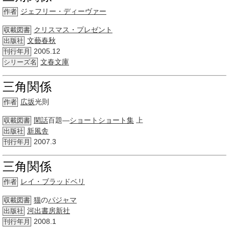
ジェフリー・ディーヴァー
作者
クリスマス・プレゼント
収載図書
文藝春秋
出版社
2005.12
刊行年月
文春文庫
シリーズ名
三角関係
広坂
光則
作者
閑話
百題―
ショートショート集
上
収載図書
新風舎
出版社
2007.3
刊行年月
三角関係
レイ・ブラッドベリ
作者
猫
の
パジャマ
収載図書
河出書房新社
出版社
2008.1
刊行年月