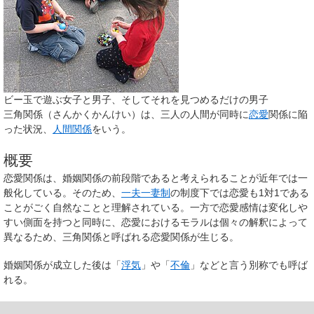
ビー玉で遊ぶ女子と男子、そしてそれを見つめるだけの男子
三角関係
（さんかくかんけい）は、三人の人間が同時に
恋愛
関係に陥
った状況、
人間関係
をいう。
概要
恋愛関係は、婚姻関係の前段階であると考えられることが近年では一
般化している。そのため、
一夫一妻制
の制度下では恋愛も1対1である
ことがごく自然なことと理解されている。一方で恋愛感情は変化しや
すい側面を持つと同時に、恋愛におけるモラルは個々の解釈によって
異なるため、三角関係と呼ばれる恋愛関係が生じる。
婚姻関係が成立した後は「
浮気
」や「
不倫
」などと言う別称でも呼ば
れる。