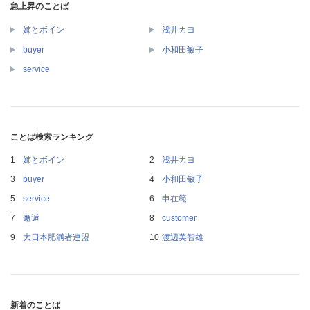
急上昇のことば
姉とボイン
浅井カヨ
buyer
小和田敏子
service
ことば検索ランキング
姉とボイン
浅井カヨ
buyer
小和田敏子
service
申在範
邂逅
customer
大日本肥満者連盟
渡辺美智雄
新着のことば