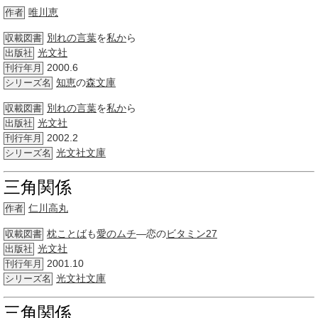
唯川恵
作者
別れの言葉
を
私か
ら
収載図書
光文社
出版社
2000.6
刊行年月
知恵
の
森
文庫
シリーズ名
別れの言葉
を
私か
ら
収載図書
光文社
出版社
2002.2
刊行年月
光文社文庫
シリーズ名
三角関係
仁川高丸
作者
枕ことば
も
愛のムチ
―恋の
ビタミン
27
収載図書
光文社
出版社
2001.10
刊行年月
光文社文庫
シリーズ名
三角関係