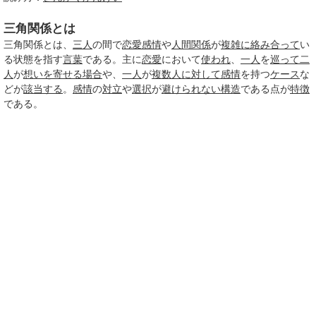
三角関係とは
三角関係とは、
三人
の間で
恋愛感情
や
人間関係
が
複雑に
絡み合って
い
る状態を指す
言葉
である。主に
恋愛
において
使われ
、
一人
を
巡って
二
人
が
想いを寄せる
場合
や、
一人
が
複数人
に対して
感情
を持つ
ケース
な
どが
該当する
。
感情
の
対立
や
選択
が
避けられない
構造
である点が
特徴
である。