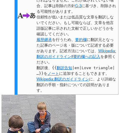
ければなりません。これが成されていない場
合、
記事は削除の方針
G-3
に基づき、削除され
る可能性があります。
信頼性が低いまたは低品質な文章を翻訳しな
いでください。もし可能ならば、文章を他言
語版記事に示された文献で正しいかどうかを
確認してください。
履歴継承
を行うため、
要約欄
に翻訳元となっ
た記事のページ名・版について記述する必要
があります。記述方法については、
Wikipedia:
翻訳のガイドライン#要約欄への記入
を参照く
ださい。
翻訳後、
{{
翻訳告知
|en|Love triangle|
…}}
を
ノート
に追加することもできます。
Wikipedia:翻訳のガイドライン
に、より詳細な
翻訳の手順・指針についての説明がありま
す。