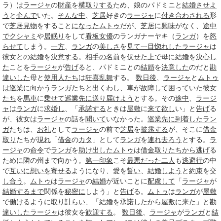
ラ）は
ラージャ
の
財産
を
横取りする
ため、娘のパドミニと
結婚
させよ
う
と
企んで
いた。
そんな中
、
芝居
好きの
ラージャ
に
付き
合わされる
形
で
芝居見物
をすること
になった
ムトゥ
だが、
芝居
に
興味
がなく、
途中
で
クシャミ
や
居眠り
をして
看板
女優
のランガナーヤキ（
ランガ
）を
怒
らせて
しまう。
一方
、
ランガ
の
美しさ
を
見て
一目惚れした
ラージャ
は
彼女との
結婚
を
決意する
。
相手の名前
を
伏せた
上で
母に
結婚
を
決心し
た
ことを
ラージャ
が
告げ
ると、パドミニとの
結婚
を
決意した
のだと
勘
違いした
母と
使用人たち
は
狂喜乱舞
する。
数日後
、
ラージャ
と
ムトゥ
は
巡業
に向かう
ランガ
たちと出くわし、車が
故障して
困って
いた
彼女
たち
を
馬車
に
乗せて
巡業
先に
送り届けよう
とする。その
途中
、
ラージ
ャ
は
ランガ
に
求婚し
、「
承諾する
ときは
屋敷
に
来て
欲し
い」と
告げ
る
が、彼女は
ラージャ
の話を
聞いて
いなかった。
巡業
先に
到着した
ラン
ガ
たちは、
お礼
として
ラージャ
の前で
芝居
を
披露する
が、そこに
借金
取り
たちが
現れ
「
借金
の
カタ
」として
ランガ
を
連れ
去ろう
とする。
ラ
ージャ
の
命令
で
ランガ
を
助け出した
ムトゥ
は
借金取り
たちから
逃げ
る
ために隣の州まで向かう。
第一印象
こそ
最悪だった
二人
も
逃避行
の中
で
互いに
想いを寄せる
ようになり、愛を
誓い
、
結婚しよう
と
約束
を交
し合う
。
ムトゥ
は
ラージャ
の
結婚
が近いことに
配慮して
「
ラージャ
が
結婚するまで
関係を
秘密に
しよう」と
告げ
る。
ムトゥ
は
ランガ
が
屋敷
で
働け
るように
取り計らい
、「
結婚
を
承諾した
から
屋敷
に来た」と
勘
違いした
ラージャ
は彼女を
歓迎する
。
数日後
、
ラージャ
が
ランガ
と
結