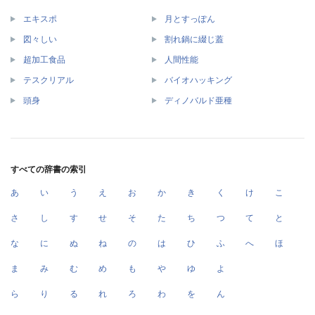
エキスポ
月とすっぽん
図々しい
割れ鍋に綴じ蓋
超加工食品
人間性能
テスクリアル
バイオハッキング
頭身
ディノバルド亜種
すべての辞書の索引
あ
い
う
え
お
か
き
く
け
こ
さ
し
す
せ
そ
た
ち
つ
て
と
な
に
ぬ
ね
の
は
ひ
ふ
へ
ほ
ま
み
む
め
も
や
ゆ
よ
ら
り
る
れ
ろ
わ
を
ん