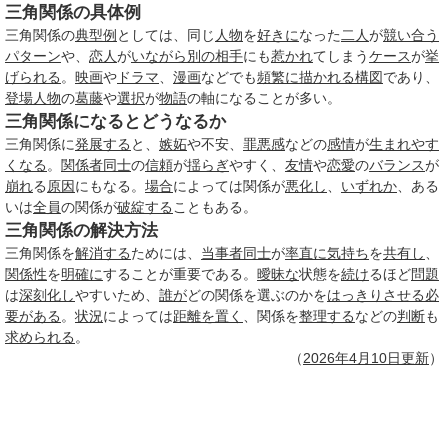
三角関係の具体例
三角関係の
典型例
としては、同じ
人物
を
好きに
なった
二人
が
競い合う
パターン
や、
恋人
が
いながら
別の
相手
にも
惹かれ
てしまう
ケース
が
挙
げられる
。
映画
や
ドラマ
、
漫画
などでも
頻繁に
描かれる
構図
であり、
登場人物
の
葛藤
や
選択
が
物語
の軸になることが多い。
三角関係になるとどうなるか
三角関係に
発展する
と、
嫉妬
や不安、
罪悪感
などの
感情
が
生まれ
やす
くなる
。
関係者
同士
の
信頼
が
揺らぎ
やすく、
友情
や
恋愛
の
バランス
が
崩れ
る
原因
にもなる。
場合
によっては関係が
悪化し
、
いずれか
、ある
いは
全員
の関係が
破綻する
こともある。
三角関係の解決方法
三角関係を
解消する
ためには、
当事者
同士
が
率直に
気持ち
を
共有し
、
関係性
を
明確に
することが重要である。
曖昧な
状態を
続け
るほど
問題
は
深刻化し
やすいため、
誰が
どの関係を選ぶのかを
はっきりさせる
必
要がある
。
状況
によっては
距離を置く
、関係を
整理する
などの
判断
も
求められる
。
（
2026年
4月10日
更新
）