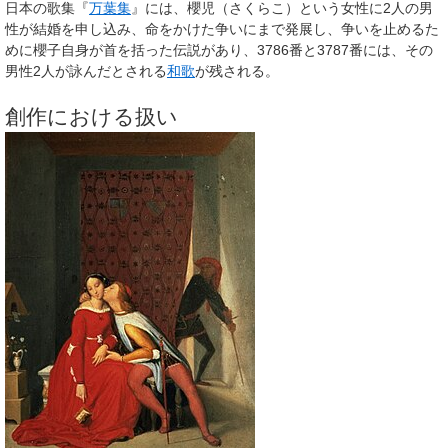
日本の歌集『
万葉集
』には、櫻児（さくらこ）という女性に2人の男
性が結婚を申し込み、命をかけた争いにまで発展し、争いを止めるた
めに櫻子自身が首を括った伝説があり、3786番と3787番には、その
男性2人が詠んだとされる
和歌
が残される。
創作における扱い