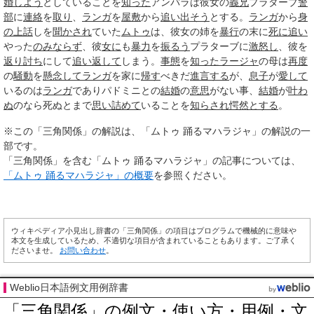
婚しよう
としていることを
知った
アンバラは彼女の
義兄
プラターブ
警
部
に
連絡
を
取り
、
ランガ
を
屋敷
から
追い出そう
とする。
ランガ
から
身
の上話
しを
聞かされ
ていた
ムトゥ
は、彼女の姉を
暴行
の末に
死に
追い
やった
のみならず
、彼
女に
も
暴力
を
振るう
プラターブに
激怒し
、彼を
返り討ち
にして
追い返して
しまう。
事態
を
知った
ラージャ
の母は
再度
の
騒動
を
懸念して
ランガ
を家に
帰す
べきだ
進言する
が、
息子
が
愛して
いるのは
ランガ
でありパドミニとの
結婚
の
意思
がない事、
結婚
が
叶わ
ぬ
のなら死ぬとまで
思い詰めて
いることを
知らされ
愕然とする
。
※この「三角関係」の解説は、「ムトゥ 踊るマハラジャ」の解説の一
部です。
「三角関係」を含む「ムトゥ 踊るマハラジャ」の記事については、
「ムトゥ 踊るマハラジャ」の概要
を参照ください。
ウィキペディア小見出し辞書の「三角関係」の項目はプログラムで機械的に意味や
本文を生成しているため、不適切な項目が含まれていることもあります。ご了承く
ださいませ。
お問い合わせ
。
Weblio日本語例文用例辞書
「三角関係」の例文・使い方・用例・文