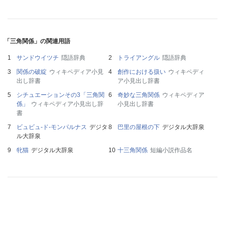
「三角関係」の関連用語
サンドウイツチ
隠語辞典
トライアングル
隠語辞典
関係の破綻
ウィキペディア小見
創作における扱い
ウィキペディ
出し辞書
ア小見出し辞書
シチュエーションその3「三角関
奇妙な三角関係
ウィキペディア
係」
ウィキペディア小見出し辞
小見出し辞書
書
ビュビュ‐ド‐モンパルナス
デジタ
巴里の屋根の下
デジタル大辞泉
ル大辞泉
牝猫
デジタル大辞泉
十三角関係
短編小説作品名