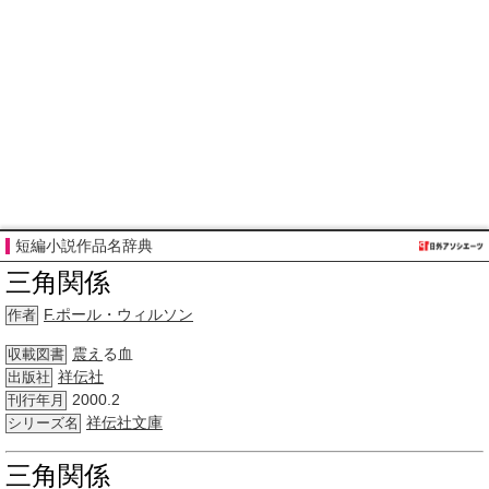
短編小説作品名辞典
三角関係
F.
ポール・ウィルソン
作者
震え
る血
収載図書
祥伝社
出版社
2000.2
刊行年月
祥伝社文庫
シリーズ名
三角関係