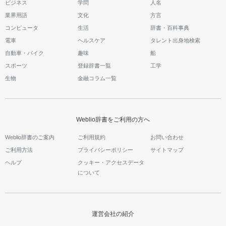
ビジネス
学問
人名
業界用語
文化
方言
コンピュータ
生活
辞書・百科事典
電車
ヘルスケア
タレント出身地検索
自動車・バイク
趣味
船
スポーツ
登録辞書一覧
工学
生物
金融コラム一覧
Weblio辞書をご利用の方へ
Weblio辞書のご案内
ご利用規約
お問い合わせ
ご利用方法
プライバシーポリシー
サイトマップ
ヘルプ
クッキー・アクセスデータ
について
運営会社の紹介