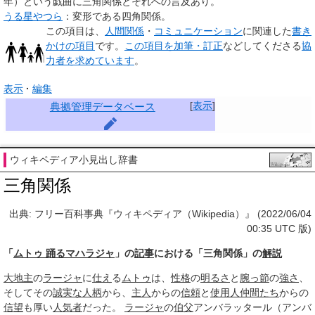
年）という戯曲に三角関係とそれへの言及あり。
うる星やつら
：変形である四角関係。
この項目は、
人間関係
・
コミュニケーション
に関連した
書き
かけの項目
です。
この項目を加筆・訂正
などしてくださる
協
力者を求めています
。
表示
編集
[
表示
]
典拠管理データベース
ウィキペディア小見出し辞書
三角関係
出典: フリー百科事典『ウィキペディア（Wikipedia）』 (2022/06/04
00:35 UTC 版)
「
ムトゥ 踊るマハラジャ
」の
記事
における「三角関係」の
解説
大地主
の
ラージャ
に
仕え
る
ムトゥ
は、
性格
の
明るさ
と
腕っ節
の
強さ
、
そしてその
誠実な
人柄
から、
主人
からの
信頼
と
使用人
仲間たち
からの
信望
も厚い
人気者
だった。
ラージャ
の
伯父
アンバラッタール（アンバ