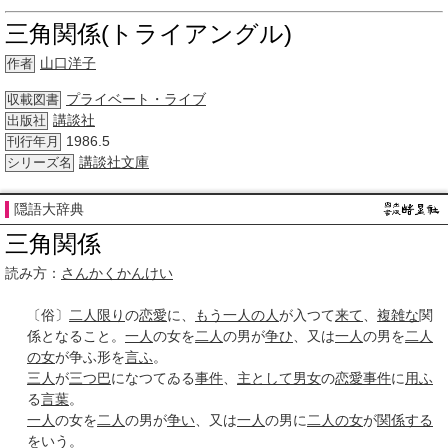
三角関係(トライアングル)
山口洋子
作者
プライベート・ライブ
収載図書
講談社
出版社
1986.5
刊行年月
講談社文庫
シリーズ名
隠語大辞典
三角関係
読み方：
さんかくかんけい
〔俗〕
二人
限り
の
恋愛
に、
もう一人の人
が入つて
来て
、
複雑な
関
係となること。
一人
の女を
二人
の男が
争ひ
、又は
一人
の男を
二人
の女
が争ふ形を
言ふ
。
三人
が
三つ巴
になつてゐる
事件
、
主として
男女
の
恋愛
事件
に
用ふ
る
言葉
。
一人
の女を
二人
の男が
争い
、又は
一人
の男に
二人の女
が
関係する
をいう。