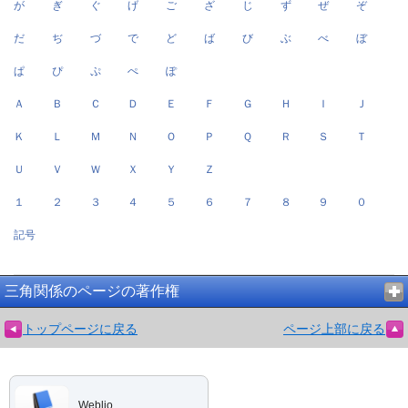
が
ぎ
ぐ
げ
ご
ざ
じ
ず
ぜ
ぞ
だ
ぢ
づ
で
ど
ば
び
ぶ
べ
ぼ
ぱ
ぴ
ぷ
ぺ
ぽ
Ａ
Ｂ
Ｃ
Ｄ
Ｅ
Ｆ
Ｇ
Ｈ
Ｉ
Ｊ
Ｋ
Ｌ
Ｍ
Ｎ
Ｏ
Ｐ
Ｑ
Ｒ
Ｓ
Ｔ
Ｕ
Ｖ
Ｗ
Ｘ
Ｙ
Ｚ
１
２
３
４
５
６
７
８
９
０
記号
三角関係のページの著作権
トップページに戻る
ページ上部に戻る
Weblio