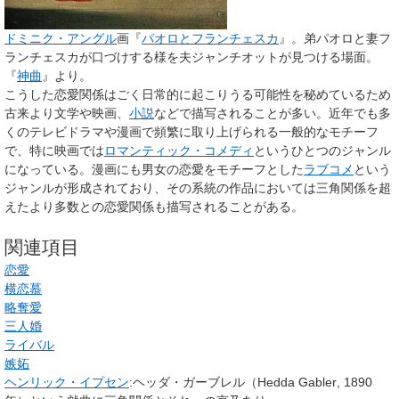
ドミニク・アングル
画『
パオロとフランチェスカ
』。弟パオロと妻フ
ランチェスカが口づけする様を夫ジャンチオットが見つける場面。
『
神曲
』より。
こうした恋愛関係はごく日常的に起こりうる可能性を秘めているため
古来より文学や映画、
小説
などで描写されることが多い。近年でも多
くのテレビドラマや漫画で頻繁に取り上げられる一般的なモチーフ
で、特に映画では
ロマンティック・コメディ
というひとつのジャンル
になっている。漫画にも男女の恋愛をモチーフとした
ラブコメ
という
ジャンルが形成されており、その系統の作品においては三角関係を超
えたより多数との恋愛関係も描写されることがある。
関連項目
恋愛
横恋慕
略奪愛
三人婚
ライバル
嫉妬
ヘンリック・イプセン
:ヘッダ・ガーブレル（
Hedda Gabler
, 1890