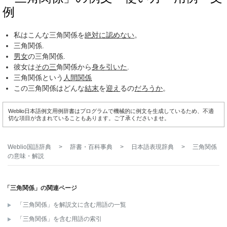
例
私はこんな三角関係を
絶対に
認めない
。
三角関係.
男女
の三角関係.
彼女は
その三
角関係から
身を引いた
.
三角関係という
人間関係
この三角関係はどんな
結末
を
迎え
るの
だろうか
。
Weblio日本語例文用例辞書はプログラムで機械的に例文を生成しているため、不適
切な項目が含まれていることもあります。ご了承くださいませ。
Weblio国語辞典
>
辞書・百科事典
>
日本語表現辞典
>
三角関係
の意味・解説
「三角関係」の関連ページ
「三角関係」を解説文に含む用語の一覧
「三角関係」を含む用語の索引