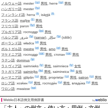
(no)
(no)
ノルウェー語
:
mester
男性
,
herre
男性
(hu)
ハンガリー語
:
mester
(fi)
(fi)
フィンランド語
:
herra
,
isä
nt
ä
(fr)
フランス語
:
ma
î
tre
男性
(fur)
フリウリ語
:
paron
男性
(bg)
ブルガリア語
:
госпо
да
р
男性
(fa)
(fa)
ペルシア語
:
سَروَر
(
sarvar
),
ار
ال
س
(sâlâr)
(pl)
ポーランド語
:
władca
男性
(pt)
(pt)
ポルトガル語
:
mestre
男性
,
amo
男性
(mk)
(mk)
マケドニア語
:
госпо
да
р
男性
,
стопан
男性
(la)
ラテン語
:
dominus
(lv)
(lv)
ラトヴィア語
:
saimnieks
男性
,
saimniece
女性
(ltg)
(ltg)
ラトガリア語
:
saimin
ī
ks
男性
,
saimineica
女性
(ro)
(ro)
(ro)
ルーマニア語
:
st
ăpân
男性
,
proprietar
男性
,
patron
男性
(ru)
(ru)
(ru)
ロシア語
:
хозя́ин
男性
,
господи́н
男性
,
влады́ка
男性
(wa)
ワロン語
:
mwaisse
Weblio日本語例文用例辞書
「主人」の例文・使い方・用例・文例