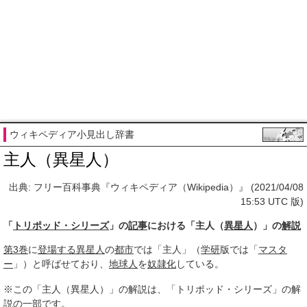
ウィキペディア小見出し辞書
主人（異星人）
出典: フリー百科事典『ウィキペディア（Wikipedia）』 (2021/04/08
15:53 UTC 版)
「
トリポッド・シリーズ
」の
記事
における「主人（
異星人
）」の
解説
第3巻
に
登場する
異星人
の
都市
では「主人」（
学研
版では「
マスタ
ー
」）と呼ばせており、
地球人
を
奴隷化
している。
※この「主人（異星人）」の解説は、「トリポッド・シリーズ」の解
説の一部です。