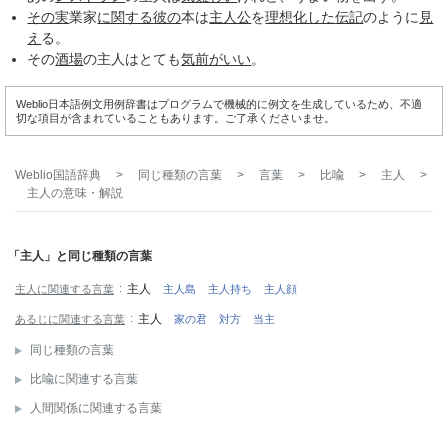
その実
業家
に関する
彼の
本は
主人公
を
理想化した
伝記
のように
見
え
る。
その
酒場
の主人はとても
気前がいい
。
Weblio日本語例文用例辞書はプログラムで機械的に例文を生成しているため、不適
切な項目が含まれていることもあります。ご了承くださいませ。
Weblio国語辞典
>
同じ種類の言葉
>
言葉
>
比喩
>
主人
>
主人
の意味・解説
「主人」と同じ種類の言葉
主人
主人に関連する言葉
主人島
主人持ち
主人顔
主人
あるじに関連する言葉
家の君
対方
当主
同じ種類の言葉
比喩に関連する言葉
人間関係に関連する言葉