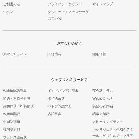
ご利用方法
プライバシーポリシー
サイトマップ
ヘルプ
クッキー・アクセスデータ
について
運営会社の紹介
運営会社サイト
会社情報
採用情報
ウェブリオのサービス
Weblio国語辞典
インドネシア語辞典
英会話コラム
類語・対義語辞典
タイ語辞典
Weblio英会話
英和辞典・和英辞典
ベトナム語辞典
英語の質問箱
Weblio翻訳
古語辞典
語彙力診断
中国語辞典
スピーキングテスト
韓国語辞典
キャリジェネ～生成AIスク
ール・AIスキルでキャリア
フランス語辞典