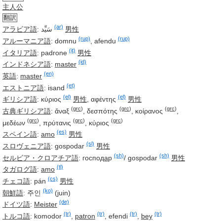
主人公
翻訳
(ar)
アラビア語
:
سَيِّد
男性
(rup)
(rup)
アルーマニア語
:
domnu
,
afendu
(it)
イタリア語
:
padrone
男性
(id)
インドネシア語
:
master
(en)
英語
:
master
(et)
エストニア語
:
isand
(el)
(el)
ギリシア語
:
κύριος
男性
,
αφέντης
男性
(
grc
)
(
grc
)
(
grc
)
古典ギリシア語
:
ἄναξ
,
δεσπότης
,
κοίρανος
,
(
grc
)
(
grc
)
(
grc
)
μεδέων
,
πρύτανις
,
κύριος
(es)
スペイン語
:
amo
男性
(sl)
スロヴェニア語
:
gospodar
男性
(sh)
(sh)
セルビア・クロアチア語
:
госпо
да
р
/
gospodar
男性
(tl)
タガログ語
:
amo
(cs)
チェコ語
:
pán
男性
(ko)
朝鮮語
:
주인
(juin)
(de)
ドイツ語
:
Meister
(tr)
(tr)
(tr)
(tr)
トルコ語
:
komodor
,
patron
,
efendi
,
bey