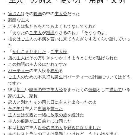
寅さん
はその
映画
の中の
主人公
だった
残酷な
主人
ご主人
は
私たち
をとてもよく
もてなして
くれた
「あなたの
ご主人
が
料理
なさるのね」「そうなのよ」
彼女は
ご主人
の不満を
言い
に
来て
うんざりする
くらい
話して
いっ
た
「
かしこまりました
，
ご主人様
」
店の主人はその
万引き
を
つかまえよう
としたが
逃げられ
た
この
物語
の
主人公
はだれですか
パーティー
の主人役を
務め
る
ご主人
のための
不意打ち
誕生日
パーティー
の
計画
については
どう
です
か
彼は
新し
い
映画の中で
主人公
をまったくの
俗物
として
描いて
いる
家の主人，
家長
恋人
と
別れた
その同じ日に主人と
出会った
のよ
その男
は主人に
忠誠
を
誓った
主人公
は
父親
と
一緒に
放浪の旅
を
続けた
主人の
服装
が
二日
前とほぼ
同じだ
私は
初め
て主人
以外の
男の人
を
好きに
なりました
あの
レストラン
の主人は
気難しい
けれど、うまい物を出す。