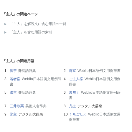
「主人」の関連ページ
「主人」を解説文に含む用語の一覧
「主人」を含む用語の索引
「主人」の関連用語
御亭
難読語辞典
庵室
Weblio日本語例文用例辞書
若者宿
Weblio日本語例文用例辞
ご主人様
Weblio日本語例文用例
書
辞書
御主
難読語辞典
裏無く
Weblio日本語例文用例辞
書
三井歌栗
美術人名辞典
凡主
デジタル大辞泉
常主
デジタル大辞泉
くちごたえ
Weblio日本語例文用
例辞書