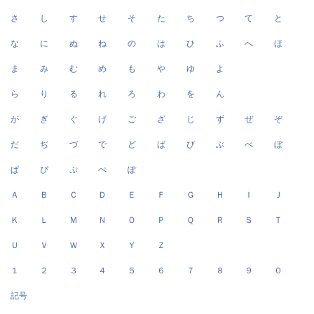
さ
し
す
せ
そ
た
ち
つ
て
と
な
に
ぬ
ね
の
は
ひ
ふ
へ
ほ
ま
み
む
め
も
や
ゆ
よ
ら
り
る
れ
ろ
わ
を
ん
が
ぎ
ぐ
げ
ご
ざ
じ
ず
ぜ
ぞ
だ
ぢ
づ
で
ど
ば
び
ぶ
べ
ぼ
ぱ
ぴ
ぷ
ぺ
ぽ
Ａ
Ｂ
Ｃ
Ｄ
Ｅ
Ｆ
Ｇ
Ｈ
Ｉ
Ｊ
Ｋ
Ｌ
Ｍ
Ｎ
Ｏ
Ｐ
Ｑ
Ｒ
Ｓ
Ｔ
Ｕ
Ｖ
Ｗ
Ｘ
Ｙ
Ｚ
１
２
３
４
５
６
７
８
９
０
記号