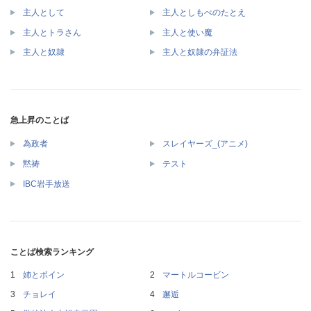
主人として
主人としもべのたとえ
主人とトラさん
主人と使い魔
主人と奴隷
主人と奴隷の弁証法
急上昇のことば
為政者
スレイヤーズ_(アニメ)
黙祷
テスト
IBC岩手放送
ことば検索ランキング
姉とボイン
マートルコービン
チョレイ
邂逅