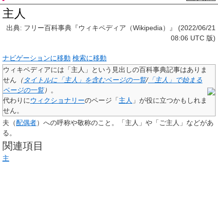
主人
出典: フリー百科事典『ウィキペディア（Wikipedia）』 (2022/06/21
08:06 UTC 版)
ナビゲーションに移動
検索に移動
ウィキペディアには「
主人
」という見出しの百科事典記事はありま
せん
（
タイトルに「主人」を含むページの一覧
/
「主人」で始まる
ページの一覧
）
。
代わりに
ウィクショナリー
のページ「
主人
」が役に立つかもしれま
せん。
夫（
配偶者
）への呼称や敬称のこと。「主人」や「ご主人」などがあ
る。
関連項目
主