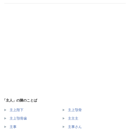
「主人」の隣のことば
主上陛下
主上顎骨
主上顎骨歯
主主主
主事
主事さん