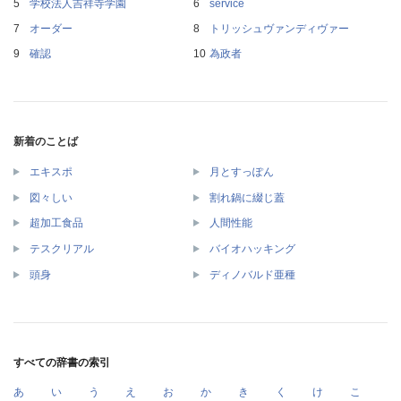
学校法人吉祥寺学園
service
オーダー
トリッシュヴァンディヴァー
確認
為政者
新着のことば
エキスポ
月とすっぽん
図々しい
割れ鍋に綴じ蓋
超加工食品
人間性能
テスクリアル
バイオハッキング
頭身
ディノバルド亜種
すべての辞書の索引
あ
い
う
え
お
か
き
く
け
こ