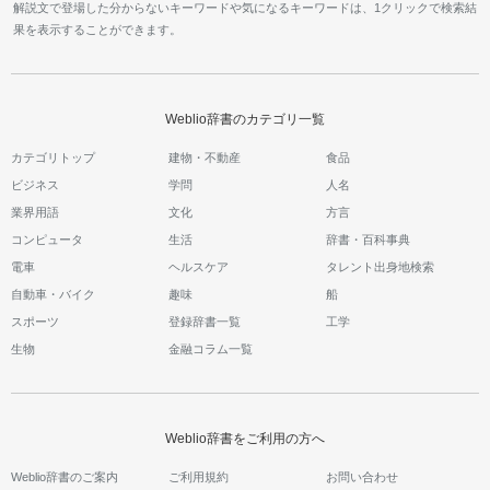
解説文で登場した分からないキーワードや気になるキーワードは、1クリックで検索結
果を表示することができます。
Weblio辞書のカテゴリ一覧
カテゴリトップ
建物・不動産
食品
ビジネス
学問
人名
業界用語
文化
方言
コンピュータ
生活
辞書・百科事典
電車
ヘルスケア
タレント出身地検索
自動車・バイク
趣味
船
スポーツ
登録辞書一覧
工学
生物
金融コラム一覧
Weblio辞書をご利用の方へ
Weblio辞書のご案内
ご利用規約
お問い合わせ