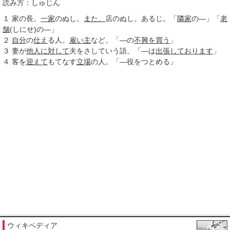
読み方：しゅじん
１
家の長。
一家
のぬし。
また、
店のぬし。あるじ。「
隣家
の―」「
老
舗
(しにせ)の―」
２
自分
の
仕え
る人。
雇い主
など。「―の
不興を買う
」
３
妻が
他人に
対して
夫をさしていう語。「―は
出張して
おります
」
４
客を
迎えて
もてなす
立場
の人。「―役をつとめる」
ウィキペディア