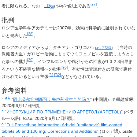
[27]
者に限られる。なお、
LD
は4g/kg以上である
。
50
批判
ロシア医学科学アカデミーは2007年、効果は科学的に証明されていな
[28]
いと発表した
。
ロシアのメディアからは、
タチアナ・ゴリコバ
（当時の
（
ロシア語版
）
保健省大臣）がロビー活動によってウミフェノビルを宣伝しようとし
[29]
た事への批判
、インフルエンザや風邪からの回復が1.3-2.3日早ま
[30]
るという不確実な情報への批判
、有効性は査読付きの研究で裏付
[31]
[32]
けられているという主張
などがなされている。
参考資料
a
b
^
“
阿比朵尔抑制新冠，先声药业生产的吗？
” (中国語).
全民健康网
.
2020年6月17日
閲覧。
^
“
ИНСТРУКЦИЯ ПО ПРИМЕНЕНИЮ АРПЕТОЛ (ARPETOL)
” (ベラ
ルーシ語).
Vidal
.
2020年6月17日
閲覧。
^
“
Full Prescribing Information: Arbidol (umifenovir) film-coated
tablets 50 and 100 mg: Corrections and Additions
” (ロシア語).
State