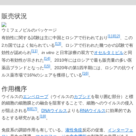
販売状況
ウミフェノビルのパッケージ
[11]
[12]
有効性に関する試験は主に中国とロシアで行われており
、この
[13]
2カ国ではよく知られている
。ロシアで行われた幾つかの試験で有
[11]
効性が認められ
、
in vitro
と日常診療の双方で
オセルタミビル
と同
[14]
等の有効性が示された
。2010年にはロシアで最も販売量の多い医
[15]
薬品ブランドとなった
。2020年の第1四半期には、ロシアの抗ウイ
[16]
ルス薬市場で16%のシェアを獲得している
。
作用機序
ウイルスの
エンベロープ
（ウイルスの
カプシド
を取り囲む部分）と標
的細胞の細胞膜との融合を阻害することで、細胞へのウイルスの侵入
[6]
[17]
が阻止される
。
DNAウイルス
よりも
RNAウイルス
に効果的であ
[18]
るとする研究がある
。
免疫系の調節作用も有している。
液性免疫
反応の促進、
インターフェ