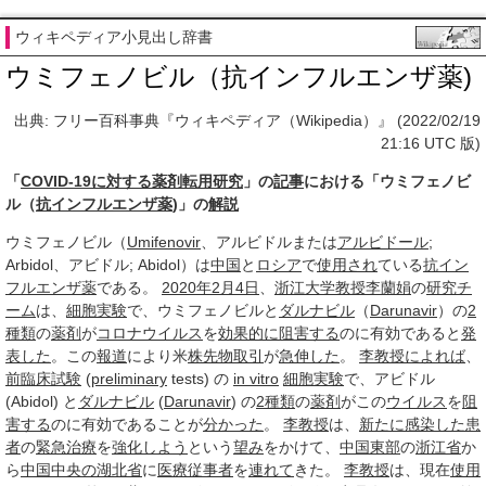
ウィキペディア小見出し辞書
ウミフェノビル（抗インフルエンザ薬)
出典: フリー百科事典『ウィキペディア（Wikipedia）』 (2022/02/19
21:16 UTC 版)
「
COVID-19に対する薬剤転用研究
」の
記事
における「ウミフェノビ
ル（
抗インフルエンザ薬
)」の
解説
ウミフェノビル（
Umifenovir
、アルビドルまたは
アルビドール
;
Arbidol、アビドル; Abidol）は
中国
と
ロシア
で
使用され
ている
抗イン
フルエンザ薬
である。
2020年2月
4日
、
浙江大学
教授
李蘭娟
の
研究チ
ーム
は、
細胞
実験
で、ウミフェノビルと
ダルナビル
（
Darunavir
）の
2
種類
の
薬剤
が
コロナウイルス
を
効果的に
阻害する
のに有効であると
発
表した
。この
報道
により米
株
先物取引
が
急伸した
。
李
教授
によれば
、
前臨床試験
(
preliminary
tests) の
in vitro
細胞
実験
で、アビドル
(Abidol) と
ダルナビル
(
Darunavir
) の
2種類
の
薬剤
がこの
ウイルス
を
阻
害する
のに有効であることが
分かった
。
李
教授
は、
新たに
感染した
患
者
の
緊急治療
を
強化しよう
という
望み
をかけて、
中国
東部
の
浙江省
か
ら
中国
中央の
湖北省
に
医療従事者
を
連れて
きた。
李
教授
は、現在
使用