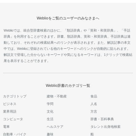
Weblioをご覧のユーザーのみなさまへ
Weblioでは、統合型辞書検索のほかに、「類語辞典」や「英和・和英辞典」、「手話
辞典」を利用することができます。辞書、類語辞典、英和・和英辞典、手話辞典は連
動しており、それぞれの検索結果へのリンクが表示されます。また、解説記事の本文
中では、Weblioに登録されている他のキーワードへのリンクが自動的に貼られます。
解説文で登場した分からないキーワードや気になるキーワードは、1クリックで検索結
果を表示することができます。
Weblio辞書のカテゴリ一覧
カテゴリトップ
建物・不動産
食品
ビジネス
学問
人名
業界用語
文化
方言
コンピュータ
生活
辞書・百科事典
電車
ヘルスケア
タレント出身地検索
自動車・バイク
趣味
船