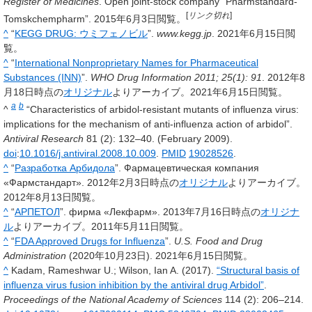
Register of Medicines
. Open joint-stock company “Pharmstandard-
[
リンク切れ
]
Tomskchempharm”.
2015年6月3日
閲覧。
^
“
KEGG DRUG: ウミフェノビル
”.
www.kegg.jp
.
2021年6月15日
閲
覧。
^
“
International Nonproprietary Names for Pharmaceutical
Substances (INN)
”.
WHO Drug Information 2011;
25
(1): 91
. 2012年8
月18日時点の
オリジナル
よりアーカイブ。
2021年6月15日
閲覧。
a
b
^
“Characteristics of arbidol-resistant mutants of influenza virus:
implications for the mechanism of anti-influenza action of arbidol”.
Antiviral Research
81
(2): 132–40. (February 2009).
doi
:
10.1016/j.antiviral.2008.10.009
.
PMID
19028526
.
^
“
Разработка Арбидола
”. Фармацевтическая компания
«Фармстандарт». 2012年2月3日時点の
オリジナル
よりアーカイブ。
2012年8月13日
閲覧。
^
“
АРПЕТОЛ
”. фирма «Лекфарм». 2013年7月16日時点の
オリジナ
ル
よりアーカイブ。
2011年5月11日
閲覧。
^
“
FDA Approved Drugs for Influenza
”.
U.S. Food and Drug
Administration
(2020年10月23日).
2021年6月15日
閲覧。
^
Kadam, Rameshwar U.; Wilson, Ian A. (2017).
“Structural basis of
influenza virus fusion inhibition by the antiviral drug Arbidol”
.
Proceedings of the National Academy of Sciences
114
(2): 206–214.