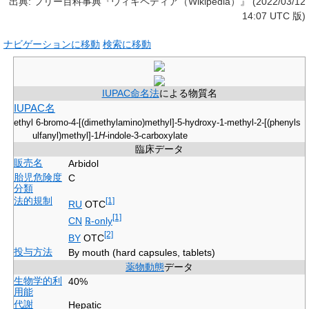
出典: フリー百科事典『ウィキペディア（Wikipedia）』 (2022/03/12
14:07 UTC 版)
ナビゲーションに移動
検索に移動
IUPAC命名法
による物質名
IUPAC名
ethyl 6-bromo-4-[(dimethylamino)methyl]-5-hydroxy-1-methyl-2-[(phenyls
ulfanyl)methyl]-1
H
-indole-3-carboxylate
臨床データ
販売名
Arbidol
胎児危険度
C
分類
法的規制
[1]
RU
OTC
[1]
CN
℞-only
[2]
BY
OTC
投与方法
By mouth (hard capsules, tablets)
薬物動態
データ
生物学的利
40%
用能
代謝
Hepatic