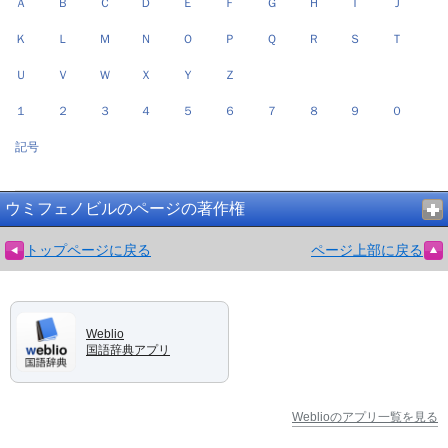
Ａ
Ｂ
Ｃ
Ｄ
Ｅ
Ｆ
Ｇ
Ｈ
Ｉ
Ｊ
Ｋ
Ｌ
Ｍ
Ｎ
Ｏ
Ｐ
Ｑ
Ｒ
Ｓ
Ｔ
Ｕ
Ｖ
Ｗ
Ｘ
Ｙ
Ｚ
１
２
３
４
５
６
７
８
９
０
記号
ウミフェノビルのページの著作権
トップページに戻る
ページ上部に戻る
Weblio
国語辞典アプリ
Weblioのアプリ一覧を見る