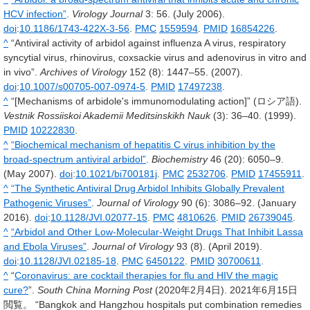
HCV infection”
.
Virology Journal
3
: 56. (July 2006).
doi
:
10.1186/1743-422X-3-56
.
PMC
1559594
.
PMID
16854226
.
^
“Antiviral activity of arbidol against influenza A virus, respiratory
syncytial virus, rhinovirus, coxsackie virus and adenovirus in vitro and
in vivo”.
Archives of Virology
152
(8): 1447–55. (2007).
doi
:
10.1007/s00705-007-0974-5
.
PMID
17497238
.
^
“[Mechanisms of arbidole's immunomodulating action]” (ロシア語).
Vestnik Rossiiskoi Akademii Meditsinskikh Nauk
(3): 36–40. (1999).
PMID
10222830
.
^
“Biochemical mechanism of hepatitis C virus inhibition by the
broad-spectrum antiviral arbidol”
.
Biochemistry
46
(20): 6050–9.
(May 2007).
doi
:
10.1021/bi700181j
.
PMC
2532706
.
PMID
17455911
.
^
“The Synthetic Antiviral Drug Arbidol Inhibits Globally Prevalent
Pathogenic Viruses”
.
Journal of Virology
90
(6): 3086–92. (January
2016).
doi
:
10.1128/JVI.02077-15
.
PMC
4810626
.
PMID
26739045
.
^
“Arbidol and Other Low-Molecular-Weight Drugs That Inhibit Lassa
and Ebola Viruses”
.
Journal of Virology
93
(8). (April 2019).
doi
:
10.1128/JVI.02185-18
.
PMC
6450122
.
PMID
30700611
.
^
“
Coronavirus: are cocktail therapies for flu and HIV the magic
cure?
”.
South China Morning Post
(2020年2月4日).
2021年6月15日
閲覧。 “Bangkok and Hangzhou hospitals put combination remedies