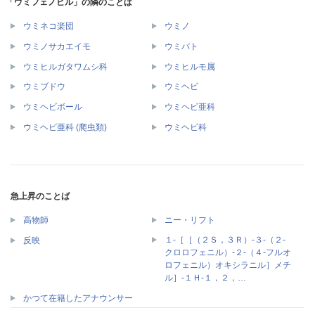
「ウミフェノビル」の隣のことば
ウミネコ楽団
ウミノ
ウミノサカエイモ
ウミバト
ウミヒルガタワムシ科
ウミヒルモ属
ウミブドウ
ウミヘビ
ウミヘビボール
ウミヘビ亜科
ウミヘビ亜科 (爬虫類)
ウミヘビ科
急上昇のことば
高物師
ニー・リフト
１‐［［（２Ｓ，３Ｒ）‐３‐（２‐
反映
クロロフェニル）‐２‐（４‐フルオ
ロフェニル）オキシラニル］メチ
ル］‐１Ｈ‐１，２，…
かつて在籍したアナウンサー