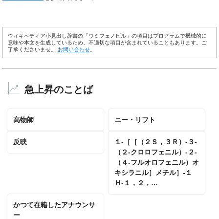
ウィキペディア小見出し辞書の「ウミフェノビル」の項目はプログラムで機械的に
意味や本文を生成しているため、不適切な項目が含まれていることもあります。ご
了承くださいませ。
お問い合わせ
。
急上昇のことば
高物師
ニー・リフト
反映
１‐［［（２Ｓ，３Ｒ）‐３‐
（２‐クロロフェニル）‐２‐
（４‐フルオロフェニル）オ
キシラニル］メチル］‐１
Ｈ‐１，２，…
かつて在籍したアナウンサ
ー