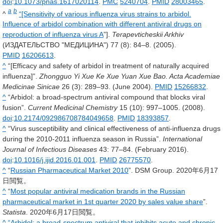
doi
:
10.1073/pnas.1617020114
.
PMC
5240704
.
PMID
28003465
.
a
b
^
“[Sensitivity of various influenza virus strains to arbidol.
Influence of arbidol combination with different antiviral drugs on
reproduction of influenza virus A
”].
Terapevticheskii Arkhiv
(ИЗДАТЕЛЬСТВО "МЕДИЦИНА")
77
(8): 84–8. (2005).
PMID
16206613
.
^
“[Efficacy and safety of arbidol in treatment of naturally acquired
influenza]”.
Zhongguo Yi Xue Ke Xue Yuan Xue Bao. Acta Academiae
Medicinae Sinicae
26
(3): 289–93. (June 2004).
PMID
15266832
.
^
“Arbidol: a broad-spectrum antiviral compound that blocks viral
fusion”.
Current Medicinal Chemistry
15
(10): 997–1005. (2008).
doi
:
10.2174/092986708784049658
.
PMID
18393857
.
^
“Virus susceptibility and clinical effectiveness of anti-influenza drugs
during the 2010-2011 influenza season in Russia”.
International
Journal of Infectious Diseases
43
: 77–84. (February 2016).
doi
:
10.1016/j.ijid.2016.01.001
.
PMID
26775570
.
^
“
Russian Pharmaceutical Market 2010
”. DSM Group.
2020年6月17
日
閲覧。
^
“
Most popular antiviral medication brands in the Russian
pharmaceutical market in 1st quarter 2020 by sales value share
”.
Statista
.
2020年6月17日
閲覧。
^
“Arbidol: a broad-spectrum antiviral that inhibits acute and chronic