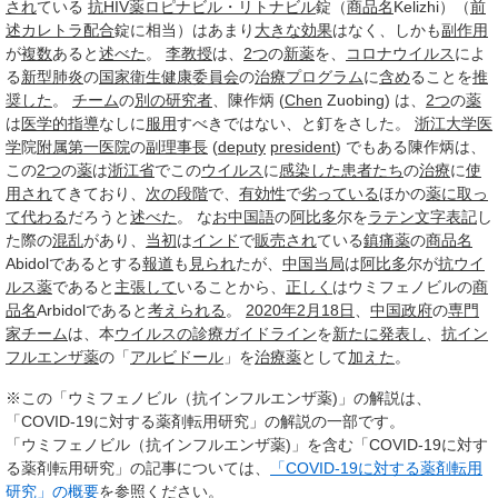
され
ている
抗HIV薬
ロピナビル・リトナビル
錠（
商品名
Kelizhi）（
前
述
カレトラ
配合
錠に相当）はあまり
大きな
効果
はなく、しかも
副作用
が
複数
あると
述べた
。
李
教授
は、
2つ
の
新薬
を、
コロナウイルス
によ
る
新型肺炎
の
国家衛生健康委員会
の
治療プログラム
に
含め
ることを
推
奨した
。
チーム
の
別の
研究者
、陳作炳 (
Chen
Zuobing) は、
2つ
の
薬
は
医学的
指導
なしに
服用
すべきではない、と釘をさした。
浙江大学
医
学
院
附属
第一
医院
の
副理事長
(
deputy
president
) でもある陳作炳は、
この
2つ
の
薬
は
浙江省
でこの
ウイルス
に
感染した
患者たち
の
治療
に
使
用され
てきており、
次の
段階
で、
有効性
で
劣っている
ほかの
薬
に取っ
て
代わる
だろうと
述べた
。 な
お中
国語
の
阿比多
尔を
ラテン文字表記
し
た際の
混乱
があり、
当初
は
インド
で
販売され
ている
鎮痛薬
の
商品名
Abidolであるとする
報道
も
見られ
たが、
中国
当局
は
阿比多
尔が
抗ウイ
ルス薬
であると
主張して
いることから、
正しく
はウミフェノビルの
商
品名
Arbidolであると
考えられる
。
2020年2月
18日
、
中国政府
の
専門
家
チーム
は、本
ウイルスの
診療ガイドライン
を
新たに
発表し
、
抗イン
フルエンザ薬
の「
アルビドール
」を
治療薬
として
加えた
。
※この「ウミフェノビル（抗インフルエンザ薬)」の解説は、
「COVID-19に対する薬剤転用研究」の解説の一部です。
「ウミフェノビル（抗インフルエンザ薬)」を含む「COVID-19に対す
る薬剤転用研究」の記事については、
「COVID-19に対する薬剤転用
研究」の概要
を参照ください。