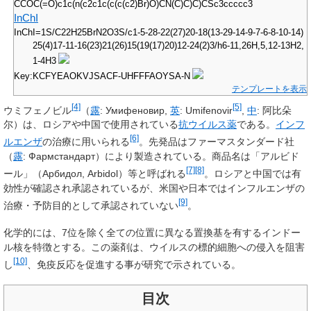
CCOC(=O)c1c(n(c2c1c(c(c(c2)Br)O)CN(C)C)C)CSc3ccccc3
InChI
InChI=1S/C22H25BrN2O3S/c1-5-28-22(27)20-18(13-29-14-9-7-6-8-10-14)
25(4)17-11-16(23)21(26)15(19(17)20)12-24(2)3/h6-11,26H,5,12-13H2,
1-4H3
Key:KCFYEAOKVJSACF-UHFFFAOYSA-N
テンプレートを表示
[4]
[5]
ウミフェノビル
（
露
:
Умифеновир
,
英
:
Umifenovir
,
中
:
阿比朵
尔
）は、ロシアや中国で使用されている
抗ウイルス薬
である。
インフ
[6]
ルエンザ
の治療に用いられる
。先発品はファーマスタンダード社
（
露
:
Фармстандарт
）により製造されている。商品名は「アルビド
[7]
[8]
ール」（Арбидол, Arbidol）等と呼ばれる
。ロシアと中国では有
効性が確認され承認されているが、米国や日本ではインフルエンザの
[9]
治療・予防目的として承認されていない
。
化学的には、7位を除く全ての位置に異なる置換基を有するインドー
ル核を特徴とする。この薬剤は、ウイルスの標的細胞への侵入を阻害
[10]
し
、免疫反応を促進する事が研究で示されている。
目次