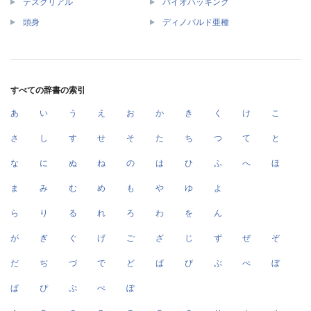
テスクリアル
バイオハッキング
頭身
ディノバルド亜種
すべての辞書の索引
あ
い
う
え
お
か
き
く
け
こ
さ
し
す
せ
そ
た
ち
つ
て
と
な
に
ぬ
ね
の
は
ひ
ふ
へ
ほ
ま
み
む
め
も
や
ゆ
よ
ら
り
る
れ
ろ
わ
を
ん
が
ぎ
ぐ
げ
ご
ざ
じ
ず
ぜ
ぞ
だ
ぢ
づ
で
ど
ば
び
ぶ
べ
ぼ
ぱ
ぴ
ぷ
ぺ
ぽ