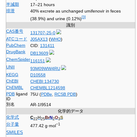
半減期
17–21 hours
排泄
40% excrete as unchanged umifenovir in feces
[3]
(38.9%) and urine (0.12%)
識別
CAS番号
131707-25-0
ATCコード
J05AX13
(
WHO
)
PubChem
CID:
131411
DrugBank
DB13609
ChemSpider
116151
UNII
93M09WW4RU
KEGG
D10558
ChEBI
CHEBI:134730
ChEMBL
CHEMBL1214598
PDB
ligand
75U (
PDBe
,
RCSB PDB
)
ID
別名
AR-1I9514
化学的データ
化学式
C
H
Br
N
O
S
22
25
2
3
分子量
−1
477.42 g·mol
SMILES