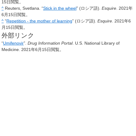
15日
閲覧。
^
Reuters, Svetlana. “
Stick in the wheel
” (ロシア語).
Esquire
.
2021年
6月15日
閲覧。
^
“
Repetition - the mother of learning
” (ロシア語).
Esquire
.
2021年6
月15日
閲覧。
外部リンク
“
Umifenovir
”.
Drug Information Portal
. U.S. National Library of
Medicine.
2021年6月15日
閲覧。