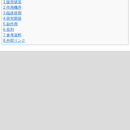
1
販売状況
2
作用機序
3
臨床使用
4
研究開発
5
副作用
6
批判
7
参考資料
8
外部リンク