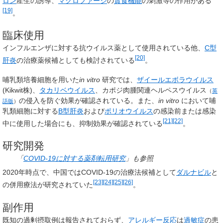
ロン
産生の誘導、
マクロファージ
の
貪食機能
の刺激等の作用がある
[19]
。
臨床使用
インフルエンザに対する抗ウイルス薬として使用されている他、
C型
[20]
肝炎
の治療薬候補としても検討されている
。
哺乳類培養細胞を用いた
in vitro
研究では、
ザイールエボラウイルス
(Kikwit株)、
タカリベウイルス
、
カポジ肉腫関連ヘルペスウイルス
（
英
の侵入を防ぐ効果が確認されている。また、
in vitro
において哺
語版
）
乳類細胞に対する
B型肝炎
および
ポリオウイルス
の感染前または感染
[21]
[22]
中に使用した場合にも、抑制効果が確認されている
。
研究開発
「
COVID-19に対する薬剤転用研究
」も参照
2020年時点で、中国ではCOVID-19の治療法候補として
ダルナビル
と
[23]
[24]
[25]
[26]
の併用療法が研究されていた
。
副作用
既知の過剰摂取例は報告されておらず、
アレルギー反応
は
過敏症
の患