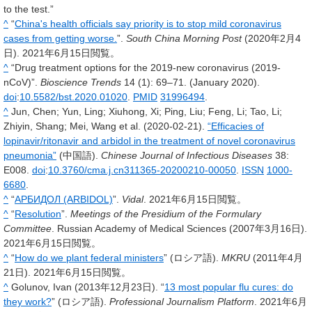
to the test.”
^
“
China's health officials say priority is to stop mild coronavirus
cases from getting worse.
”.
South China Morning Post
(2020年2月4
日).
2021年6月15日
閲覧。
^
“Drug treatment options for the 2019-new coronavirus (2019-
nCoV)”.
Bioscience Trends
14
(1): 69–71. (January 2020).
doi
:
10.5582/bst.2020.01020
.
PMID
31996494
.
^
Jun, Chen; Yun, Ling; Xiuhong, Xi; Ping, Liu; Feng, Li; Tao, Li;
Zhiyin, Shang; Mei, Wang et al. (2020-02-21).
“Efficacies of
lopinavir/ritonavir and arbidol in the treatment of novel coronavirus
pneumonia”
(中国語).
Chinese Journal of Infectious Diseases
38
:
E008.
doi
:
10.3760/cma.j.cn311365-20200210-00050
.
ISSN
1000-
6680
.
^
“
АРБИДОЛ (ARBIDOL)
”.
Vidal
.
2021年6月15日
閲覧。
^
“
Resolution
”.
Meetings of the Presidium of the Formulary
Committee
. Russian Academy of Medical Sciences (2007年3月16日).
2021年6月15日
閲覧。
^
“
How do we plant federal ministers
” (ロシア語).
MKRU
(2011年4月
21日).
2021年6月15日
閲覧。
^
Golunov, Ivan (2013年12月23日). “
13 most popular flu cures: do
they work?
” (ロシア語).
Professional Journalism Platform
.
2021年6月