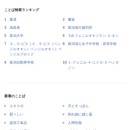
ことば検索ランキング
最遅
邂逅
為政者
新潟地方裁判所
新潟大学
５β‐フェニルオキソラン‐２‐オン
３，５‐ビス［３，５‐ビス（ベン
新潟清心女子中学校・高等学校
ジルオキシ）ベンジルオキシ］ベ
ンジルブロミド
新潟自動車学校
１‐フェニル‐４‐ニトロ‐３‐ペンタ
ノン
新着のことば
エキスポ
月とすっぽん
図々しい
割れ鍋に綴じ蓋
超加工食品
人間性能