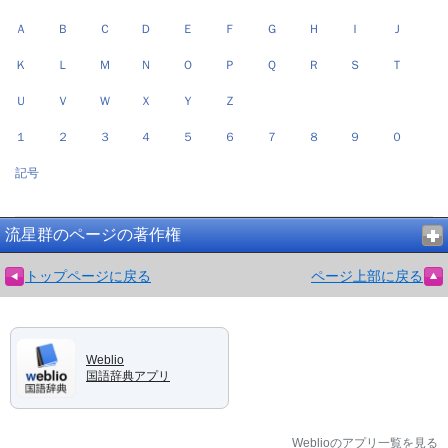
Ａ
Ｂ
Ｃ
Ｄ
Ｅ
Ｆ
Ｇ
Ｈ
Ｉ
Ｊ
Ｋ
Ｌ
Ｍ
Ｎ
Ｏ
Ｐ
Ｑ
Ｒ
Ｓ
Ｔ
Ｕ
Ｖ
Ｗ
Ｘ
Ｙ
Ｚ
１
２
３
４
５
６
７
８
９
０
記号
流星群のページの著作権
トップページに戻る
ページ上部に戻る
Weblio
国語辞典アプリ
Weblioのアプリ一覧を見る