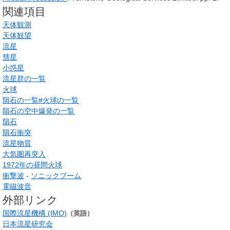
関連項目
天体観測
天体観望
流星
彗星
小惑星
流星群の一覧
火球
隕石の一覧#火球の一覧
隕石の空中爆発の一覧
隕石
隕石衝突
流星物質
大気圏再突入
1972年の昼間火球
衝撃波
-
ソニックブーム
電磁波音
外部リンク
国際流星機構 (IMO)
（英語）
日本流星研究会