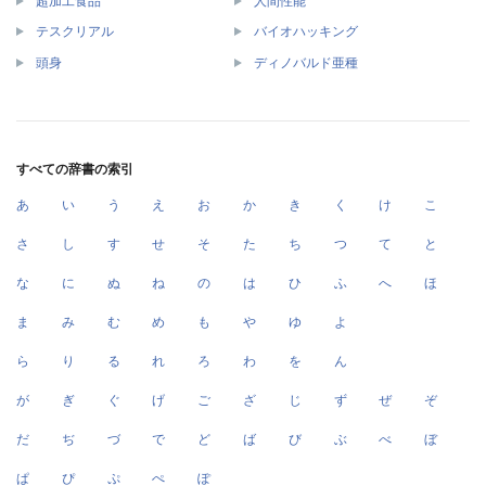
超加工食品
人間性能
テスクリアル
バイオハッキング
頭身
ディノバルド亜種
すべての辞書の索引
あ
い
う
え
お
か
き
く
け
こ
さ
し
す
せ
そ
た
ち
つ
て
と
な
に
ぬ
ね
の
は
ひ
ふ
へ
ほ
ま
み
む
め
も
や
ゆ
よ
ら
り
る
れ
ろ
わ
を
ん
が
ぎ
ぐ
げ
ご
ざ
じ
ず
ぜ
ぞ
だ
ぢ
づ
で
ど
ば
び
ぶ
べ
ぼ
ぱ
ぴ
ぷ
ぺ
ぽ