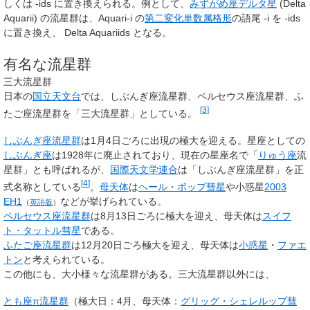
しくは -ids に置き換えられる。例として、
みずがめ座デルタ星
(Delta
Aquarii) の流星群は、Aquari-i の
第二変化単数属格形
の語尾 -i を -ids
に置き換え、 Delta Aquariids となる。
有名な流星群
三大流星群
日本の
国立天文台
では、しぶんぎ座流星群、ペルセウス座流星群、ふ
[
3
]
たご座流星群を「三大流星群」としている。
しぶんぎ座流星群
は1月4日ごろに出現の極大を迎える。星座としての
しぶんぎ座
は1928年に廃止されており、現在の星座名で「
りゅう座
流
星群」とも呼ばれるが、
国際天文学連合
は「しぶんぎ座流星群」を正
[
4
]
式名称としている
。
母天体
は
ヘール・ボップ彗星
や小惑星
2003
EH1
などが挙げられている。
（
英語版
）
ペルセウス座流星群
は8月13日ごろに極大を迎え、母天体は
スイフ
ト・タットル彗星
である。
ふたご座流星群
は12月20日ごろ極大を迎え、母天体は
小惑星
・
ファエ
トン
と考えられている。
この他にも、大小様々な流星群がある。三大流星群以外には、
とも座π流星群
（極大日：4月、母天体：
グリッグ・シェレルップ彗