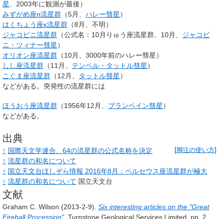
星
、2003年に観測が最後）
みずがめ座η流星群
（5月、
ハレー彗星
）
はくちょう座κ流星群
（8月、不明）
ジャコビニ流星群
（公式名：10月りゅう座流星群、10月、
ジャコビ
ニ・ツィナー彗星
）
オリオン座流星群
（10月、3000年前のハレー彗星）
しし座流星群
（11月、
テンペル・タットル彗星
）
こぐま座流星群
（12月、
タットル彗星
）
などがある。突発性の流星群には
ほうおう座流星群
（1956年12月、
ブランペイン彗星
）
などがある。
出典
↑
国際天文学連合、64の流星群の公式名称を決定
[
脚注の使い方
]
↑
流星群の和名について
↑
国立天文台ほしぞら情報 2016年8月：ペルセウス座流星群が極大
↑
流星群の和名について
国立天文台
文献
Graham C. Wilson
(2013-2-9).
Six interesting articles on the "Great
Fireball Procession"
.
Turnstone Geological Services Limited.
pp. 2
.