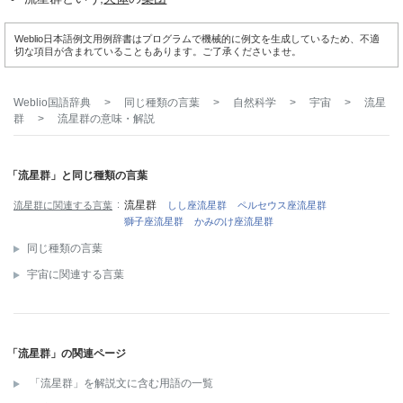
Weblio日本語例文用例辞書はプログラムで機械的に例文を生成しているため、不適
切な項目が含まれていることもあります。ご了承くださいませ。
Weblio国語辞典
>
同じ種類の言葉
>
自然科学
>
宇宙
>
流星
群
>
流星群
の意味・解説
「流星群」と同じ種類の言葉
流星群
流星群に関連する言葉
しし座流星群
ペルセウス座流星群
獅子座流星群
かみのけ座流星群
同じ種類の言葉
宇宙に関連する言葉
「流星群」の関連ページ
「流星群」を解説文に含む用語の一覧