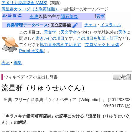
アメリカ流星協会 (AMS)
（英語）
流星群カタログ（太陽黄経順）
- 吉田誠一のホームページ
表
話
編
歴
[
表示
]
有史
以降の主な
隕石衝突
チェコ
イスラエル
典拠管理データベース
: 国立図書館
この項目は、
天文学
（
天文学者
を含む）
や
地球以外の
天体
に
関連した
書きかけの項目
です。
この項目を加筆・訂正
などし
てくださる
協力者を求めています
（
プロジェクト:天体
／
Portal:天文学
）。
表示
編集
ウィキペディア小見出し辞書
流星群（りゅうせいぐん）
出典: フリー百科事典『ウィキペディア（Wikipedia）』 (2012/03/08
09:50 UTC 版)
「
キラメキ☆銀河町商店街
」の
記事
における「流星群（
りゅうせいぐ
ん
）」の
解説