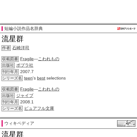
短編小説作品名辞典
流星群
石崎洋司
作者
Fragile
―
こわれもの
収載図書
ポプラ社
出版社
2007.7
刊行年月
teen
's
best
selections
シリーズ名
Fragile
―
こわれもの
収載図書
ジャイブ
出版社
2008.1
刊行年月
ピュアフル文庫
シリーズ名
ウィキペディア
流星群