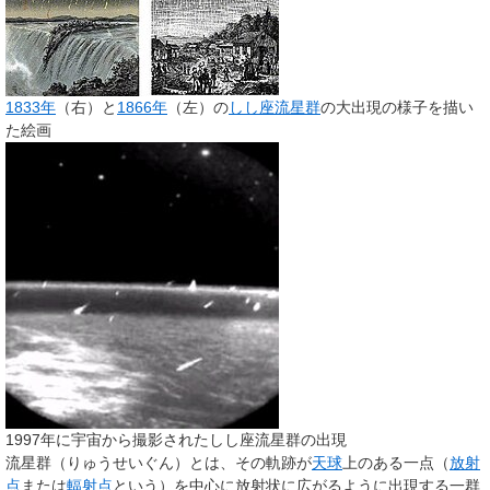
1833年
（右）と
1866年
（左）の
しし座流星群
の大出現の様子を描い
た絵画
1997年に宇宙から撮影されたしし座流星群の出現
流星群
（りゅうせいぐん）とは、その軌跡が
天球
上のある一点（
放射
点
または
輻射点
という）を中心に放射状に広がるように出現する一群