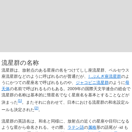
流星群の名称
流星群は、放射点のある星座の名をつけてしし座流星群、ペルセウス
座流星群などのように呼ばれるのが普通だが、
しぶんぎ座流星群
のよ
うにかつての星座名で呼ばれるものや、
ジャコビニ流星群
のように
母
天体
の名前で呼ばれるものもある。2009年の国際天文学連合の総会で
流星群の名称は基本的に彗星名でなく星座名を基本とすることなどが
[
1
]
決まった
。またそれに合わせて、日本における流星群の和名設定ル
[
2
]
ールも決定された
。
流星群の英語名は、和名と同様に、放射点の近くの星座や目印になる
ような星から命名される。その際、
ラテン語
の
属格
形の語尾が -id も