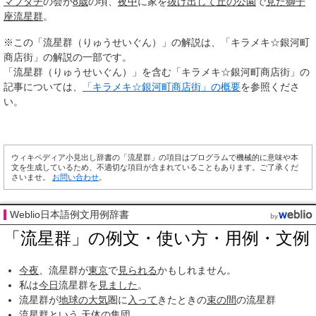
マブダチ
の会が
8歳
の頃、
夜中
に家を
抜け出して
丘の公園
で
見た
獅子
座流星群
。
※この「流星群（りゅうせいぐん）」の解説は、「キラメキ☆銀河町
商店街」の解説の一部です。
「流星群（りゅうせいぐん）」を含む「キラメキ☆銀河町商店街」の
記事については、
「キラメキ☆銀河町商店街」の概要
を参照くださ
い。
ウィキペディア小見出し辞書の「流星群」の項目はプログラムで機械的に意味や本
文を生成しているため、不適切な項目が含まれていることもあります。ご了承くだ
さいませ。
お問い合わせ
。
Weblio日本語例文用例辞書
「流星群」の例文・使い方・用例・文例
今夜
、流星群が
東京
で
見られる
かもしれません。
私は
今日
流星群を
見ました
。
流星群が
地球の大気
圏に
入って
きたときの
束の間
の流星群
流星群という,
天体
の
集団