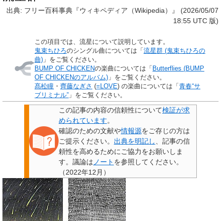
出典: フリー百科事典『ウィキペディア（Wikipedia）』 (2026/05/07
18:55 UTC 版)
この項目では、流星について説明しています。
鬼束ちひろ
のシングル曲については「
流星群 (鬼束ちひろの
曲)
」をご覧ください。
BUMP OF CHICKEN
の楽曲については「
Butterflies (BUMP
OF CHICKENのアルバム)
」をご覧ください。
髙松瞳
・
齊藤なぎさ
(
=LOVE
) の楽曲については「
青春“サ
ブリミナル”
」をご覧ください。
この記事の内容の信頼性について
検証が求
められています
。
確認のための文献や
情報源
をご存じの方は
ご提示ください。
出典を明記し
、記事の信
頼性を高めるためにご協力をお願いしま
す。議論は
ノート
を参照してください。
（
2022年12月
）