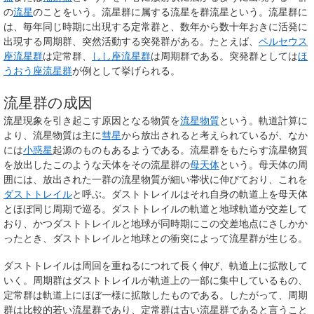
の
流星
のことをいう。流星群に属する流星を
群流星
という。流星群に
は、毎年同じ時期に出現する
定常群
と、数年から数十年おきに活発に
出現する
周期群
、突然活動する
突発群
がある。たとえば、
ペルセウス
座流星群
は定常群、
しし座流星群
は周期群である。突発群としては
ほ
うおう座流星群
が例として挙げられる。
流星群の成因
流星現象を引き起こす原因となる物質を
流星物質
という。軌道計算に
より、流星物質は主に
彗星
から放出されると考えられているが、なか
には
小惑星
起源のものもあるようである。流星群をもたらす流星物質
を放出したこのような天体をその流星群の
母天体
という。母天体の周
囲には、放出された一群の流星物質が細い帯状に伸びており、これを
ダストトレイル
と呼ぶ。ダストトレイルはそれ自身の軌道上を母天体
とほぼ同じ周期で巡る。ダストトレイルの軌道と地球軌道が交差して
おり、かつダストトレイルと地球が同時期にこの交差地点にさしかか
ったとき、ダストトレイルと地球との衝突によって流星群が生じる。
ダストトレイルは周回を重ねるにつれて長く伸び、軌道上に拡散して
いく。周期群はダストトレイルが軌道上の一部に集中しているもの、
定常群は軌道上にほぼ一様に拡散したものである。したがって、周期
群は比較的若い流星群であり、定常群は古い流星群であると言うこと