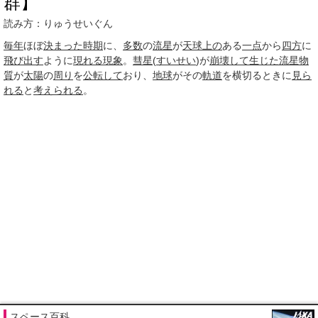
群】
読み方：りゅうせいぐん
毎年
ほぼ
決まった
時期
に、
多数
の
流星
が
天球
上の
ある
一点
から
四方
に
飛び出す
ように
現れる
現象
。
彗星
(
すいせい
)が
崩壊して
生じた
流星物
質
が
太陽
の
周り
を
公転して
おり、
地球
がその
軌道
を横切るときに
見ら
れる
と
考えられる
。
スペース百科