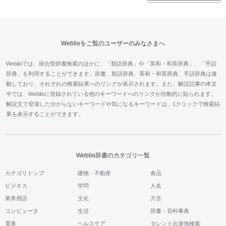
Weblioをご覧のユーザーのみなさまへ
Weblioでは、統合型辞書検索のほかに、「類語辞典」や「英和・和英辞典」、「手話
辞典」を利用することができます。辞書、類語辞典、英和・和英辞典、手話辞典は連
動しており、それぞれの検索結果へのリンクが表示されます。また、解説記事の本文
中では、Weblioに登録されている他のキーワードへのリンクが自動的に貼られます。
解説文で登場した分からないキーワードや気になるキーワードは、1クリックで検索結
果を表示することができます。
Weblio辞書のカテゴリ一覧
カテゴリトップ
建物・不動産
食品
ビジネス
学問
人名
業界用語
文化
方言
コンピュータ
生活
辞書・百科事典
電車
ヘルスケア
タレント出身地検索