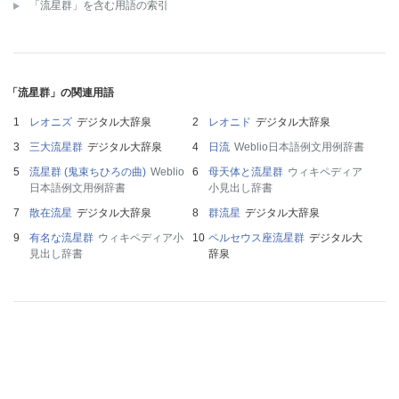
「流星群」を含む用語の索引
「流星群」の関連用語
レオニズ
デジタル大辞泉
レオニド
デジタル大辞泉
三大流星群
デジタル大辞泉
日流
Weblio日本語例文用例辞書
流星群 (鬼束ちひろの曲)
Weblio
母天体と流星群
ウィキペディア
日本語例文用例辞書
小見出し辞書
散在流星
デジタル大辞泉
群流星
デジタル大辞泉
有名な流星群
ウィキペディア小
ペルセウス座流星群
デジタル大
見出し辞書
辞泉