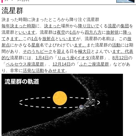
流星群
決まった時期に決まったところから降り注ぐ流星群
毎年
決まった
時期
に、
決まった
場所から
降り注いで
くる
流星
の
集団
を
流星群と
いいます
。流星群は
夜空
の
1点
から
四方八方
に
放射状
に
降っ
て
き
ます。
この
1点
を
放射点
と
いいます
が、流星群の名前は、この
放
射点
にかさなる
星座
名でよびわけてい
ます。
また流星群の
活動
には期
間があり、
そのうち
ピーク
を
迎え
る日を
極大日
とよんでい
ます。
代表
的な
流星群には、
1月4日
の「
りゅう座
ι(
イオタ
)流星群」、
8月12日
の
「
ペルセウス座流星群
」、
12月14日
の「
ふたご座流星群
」などがあ
り、非常に
活発な
活動
を
みせます
。