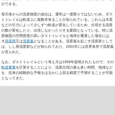
ができる。
母天体からの流星物質の放出は、通常は一度限りではないため、ダス
トトレイルは軌道上に複数本有ることが知られている。これらは木星
などの引力によって少しずつ軌道が変化しているため、出現する流星
の数が変化したり、出現しなかったりする要因となっている。特に流
星物質の空間密度の高いダストトレイルと地球が遭遇した場合には、
大
流星雨
又は
流星嵐
となることがある。流星嵐を起こす流星群として
は、しし座流星群などが知られており、2001年には世界各所で流星嵐
が見られた。
なお、ダストトレイルという考え方は1999年提唱されたもので、その
軌道要素
を計算することにより、流星出現の最も多い時間、地域など
を、従来の経験的な予報をはるかに上回る精度で予測することが可能
となってきた。