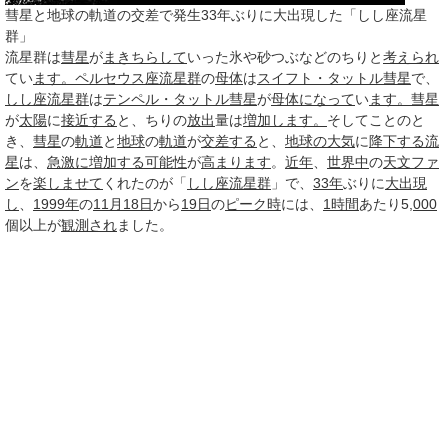
彗星と地球の軌道の交差で発生33年ぶりに大出現した「しし座流星
群」
流星群は
彗星
が
まきちらして
いった氷や砂つぶなどのちりと
考えられ
てい
ます。
ペルセウス座流星群
の
母体
は
スイフト・タットル彗星
で、
しし座流星群
は
テンペル・タットル彗星
が
母体
になって
い
ます。
彗星
が
太陽
に
接近する
と、ちりの
放出
量は
増加し
ます。
そしてことのと
き、
彗星
の
軌道
と
地球
の
軌道
が
交差する
と、
地球の大気
に
降下する
流
星
は、
急激に
増加する
可能性
が
高まります
。
近年
、
世界中
の
天文
ファ
ン
を
楽しませて
くれたのが「
しし座流星群
」で、
33年
ぶりに
大出
現
し
、
1999年
の
11月18日
から
19日
の
ピーク時
には、
1時間
あたり5,
000
個以上が
観測され
ました。