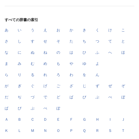
すべての辞書の索引
あ
い
う
え
お
か
き
く
け
こ
さ
し
す
せ
そ
た
ち
つ
て
と
な
に
ぬ
ね
の
は
ひ
ふ
へ
ほ
ま
み
む
め
も
や
ゆ
よ
ら
り
る
れ
ろ
わ
を
ん
が
ぎ
ぐ
げ
ご
ざ
じ
ず
ぜ
ぞ
だ
ぢ
づ
で
ど
ば
び
ぶ
べ
ぼ
ぱ
ぴ
ぷ
ぺ
ぽ
Ａ
Ｂ
Ｃ
Ｄ
Ｅ
Ｆ
Ｇ
Ｈ
Ｉ
Ｊ
Ｋ
Ｌ
Ｍ
Ｎ
Ｏ
Ｐ
Ｑ
Ｒ
Ｓ
Ｔ