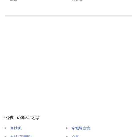
「今夜」の隣のことば
今城塚
今城塚古墳
今城 (美濃国)
今夏