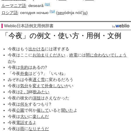
(ro)
ルーマニア語
:
deseară
(ru)
ロシア語
:
сегодня ночью
(
sev
ódnja nóč'
ju
)
Weblio日本語例文用例辞書
「今夜」の例文・使い方・用例・文例
今夜はもう
出かける
には遅すぎる
今夜はここに
お泊まり
ください
．
終電
には
間に合わない
でしょう
か
ら
今夜は
先約
はあるの?
「今夜
外食
はどう?」「いいね」
みぞれは今夜
遅く
雪
に変わるだろう
今夜は
気分
を
変えて
外食しない
かい
今夜は
2，3
杯
飲みたい
今夜の彼女の
演技
はさえなかった
今夜は
何を
するつもり?
今夜
公園
で何か
催して
いると
聞いた
よ
今夜は
大い
に
楽しんだ
今夜
電話する
よ
今夜は
雨
に
なりそうだ