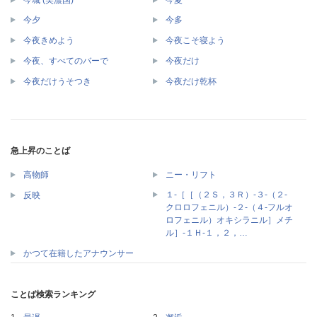
今夕
今多
今夜きめよう
今夜こそ寝よう
今夜、すべてのバーで
今夜だけ
今夜だけうそつき
今夜だけ乾杯
急上昇のことば
高物師
ニー・リフト
１‐［［（２Ｓ，３Ｒ）‐３‐（２‐
反映
クロロフェニル）‐２‐（４‐フルオ
ロフェニル）オキシラニル］メチ
ル］‐１Ｈ‐１，２，…
かつて在籍したアナウンサー
ことば検索ランキング