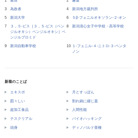
最遅
邂逅
為政者
新潟地方裁判所
新潟大学
５β‐フェニルオキソラン‐２‐オン
３，５‐ビス［３，５‐ビス（ベン
新潟清心女子中学校・高等学校
ジルオキシ）ベンジルオキシ］ベ
ンジルブロミド
新潟自動車学校
１‐フェニル‐４‐ニトロ‐３‐ペンタ
ノン
新着のことば
エキスポ
月とすっぽん
図々しい
割れ鍋に綴じ蓋
超加工食品
人間性能
テスクリアル
バイオハッキング
頭身
ディノバルド亜種