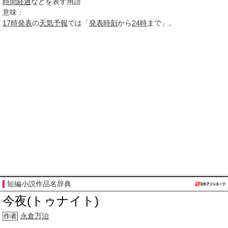
時間経過
などを表す用語
意味：
17時
発表
の
天気予報
では「
発表時刻
から
24時
まで」。
短編小説作品名辞典
今夜(トゥナイト)
永倉万治
作者