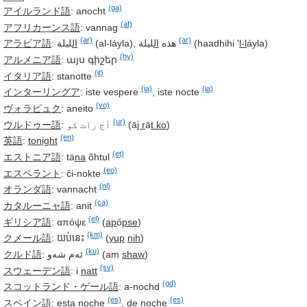
(ga)
アイルランド語
:
anocht
(af)
アフリカーンス語
:
vannag
(ar)
(ar)
アラビア語
:
ليلة
ال
(al-láyla),
ليلة
ال
هذه
(haadhihi '
l-l
áyla)
(hy)
アルメニア語
:
այս գիշեր
(it)
イタリア語
:
stanotte
(ia)
(ia)
インターリングア
:
iste vespere
,
iste nocte
(vo)
ヴォラピュク
:
aneito
(ur)
ウルドゥー語
:
آج رات کو
(ā
j r
ā
t ko
)
(en)
英語
:
tonight
(et)
エストニア語
:
tä
na
õhtul
(eo)
エスペラント
:
ĉi-nokte
(nl)
オランダ語
:
vannacht
(ca)
カタルーニャ語
:
anit
(el)
ギリシア語
:
απόψε
(
ap
ó
pse
)
(km)
クメール語
:
យប់នេះ
(
yup
nih
)
(ku)
クルド語
:
ئه‌م شه‌و
(am
shaw
)
(sv)
スウェーデン語
:
i
natt
(gd)
スコットランド・ゲール語
:
a-nochd
(es)
(es)
スペイン語
:
esta
noche
,
de
noche