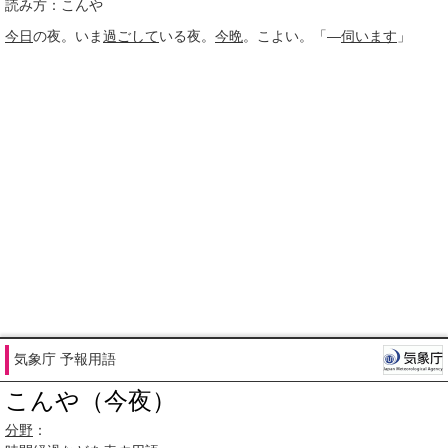
読み方：こんや
今日
の夜。いま
過ごして
いる夜。
今晩
。こよい。「―
伺います
」
気象庁 予報用語
こんや（今夜）
分野
：