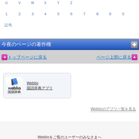
Ｕ
Ｖ
Ｗ
Ｘ
Ｙ
Ｚ
１
２
３
４
５
６
７
８
９
０
記号
今夜のページの著作権
トップページに戻る
ページ上部に戻る
Weblio
国語辞典アプリ
Weblioのアプリ一覧を見る
Weblioをご覧のユーザーのみなさまへ