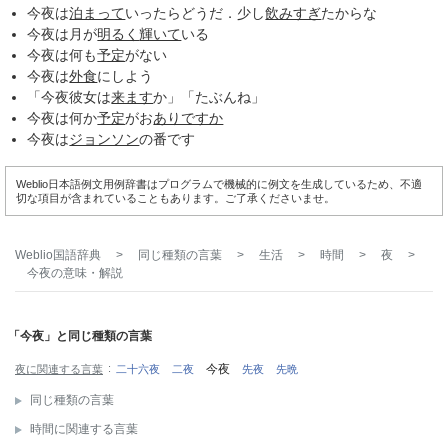
今夜は
泊まって
いったらどうだ．少し
飲みすぎ
たからな
今夜は月が
明るく
輝いて
いる
今夜は何も
予定
がない
今夜は
外食
にしよう
「今夜彼女は
来ます
か」「たぶんね」
今夜は何か
予定
がお
ありですか
今夜は
ジョンソン
の番です
Weblio日本語例文用例辞書はプログラムで機械的に例文を生成しているため、不適
切な項目が含まれていることもあります。ご了承くださいませ。
Weblio国語辞典
>
同じ種類の言葉
>
生活
>
時間
>
夜
>
今夜
の意味・解説
「今夜」と同じ種類の言葉
今夜
夜に関連する言葉
二十六夜
二夜
先夜
先晩
同じ種類の言葉
時間に関連する言葉