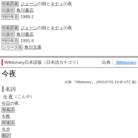
ジェーン
の朝と
キティ
の夜
収載図書
角川書店
出版社
1989.2
刊行年月
ジェーン
の朝と
キティ
の夜
収載図書
角川書店
出版社
1991.6
刊行年月
角川文庫
シリーズ名
Wiktionary日本語版（日本語カテゴリ）
出典：
Wiktionary
今夜
出典:『Wiktionary』 (2021/07/31 13:46 UTC 版)
名詞
今
夜
（こんや）
今日
の夜。
類義語
今晩
関連語
今夕
翻訳