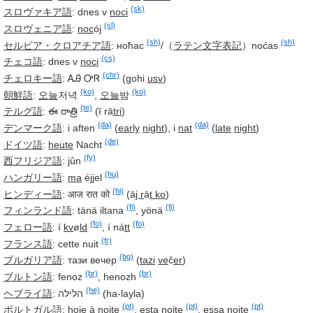
(sk)
スロヴァキア語
:
dnes v
noci
(sl)
スロヴェニア語
:
noc
ój
(sh)
(sh)
セルビア・クロアチア語
:
ноћас
/（
ラテン文字表記
）
noćas
(cs)
チェコ語
:
dnes v
noci
(chr)
チェロキー語
:
ᎪᎯ ᎤᏒ
(gohi
usv
)
(ko)
(ko)
朝鮮語
:
오늘
저녁
,
오늘
밤
(te)
テルグ語
:
ఈ రాత్రి
(ī rā
tri
)
(da)
(da)
デンマーク語
:
i aften
(
early
night
)
,
i
nat
(
late
night
)
(de)
ドイツ語
:
heute
Nacht
(fy)
西フリジア語
:
jûn
(hu)
ハンガリー語
:
ma
éjjel
(hi)
ヒンディー語
:
आज रात को
(ā
j r
ā
t ko
)
(fi)
(fi)
フィンランド語
:
tänä iltana
,
yönä
(fo)
(fo)
フェロー語
:
í
kv
ø
ld
,
í ná
tt
(fr)
フランス語
:
cette nuit
(bg)
ブルガリア語
:
тази вечер
(
tazi
ve
č
er
)
(br)
(br)
ブルトン語
:
fenoz
,
henozh
(he)
ヘブライ語
:
הלילה
(ha-layla)
(pt)
(pt)
(pt)
ポルトガル語
:
hoje à noite
,
esta
noite
,
essa
noite