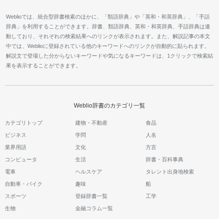
Weblioでは、統合型辞書検索のほかに、「類語辞典」や「英和・和英辞典」、「手話
辞典」を利用することができます。辞書、類語辞典、英和・和英辞典、手話辞典は連
動しており、それぞれの検索結果へのリンクが表示されます。また、解説記事の本文
中では、Weblioに登録されている他のキーワードへのリンクが自動的に貼られます。
解説文で登場した分からないキーワードや気になるキーワードは、1クリックで検索結
果を表示することができます。
Weblio辞書のカテゴリ一覧
カテゴリトップ
建物・不動産
食品
ビジネス
学問
人名
業界用語
文化
方言
コンピュータ
生活
辞書・百科事典
電車
ヘルスケア
タレント出身地検索
自動車・バイク
趣味
船
スポーツ
登録辞書一覧
工学
生物
金融コラム一覧