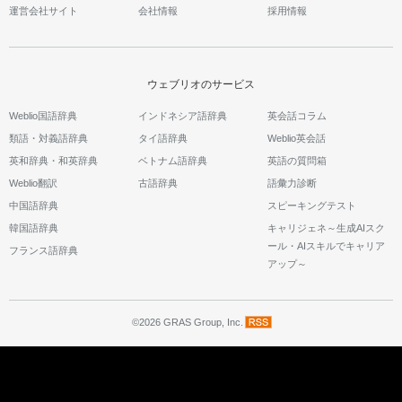
運営会社サイト
会社情報
採用情報
ウェブリオのサービス
Weblio国語辞典
インドネシア語辞典
英会話コラム
類語・対義語辞典
タイ語辞典
Weblio英会話
英和辞典・和英辞典
ベトナム語辞典
英語の質問箱
Weblio翻訳
古語辞典
語彙力診断
中国語辞典
スピーキングテスト
韓国語辞典
キャリジェネ～生成AIスク
ール・AIスキルでキャリア
フランス語辞典
アップ～
©2026 GRAS Group, Inc.