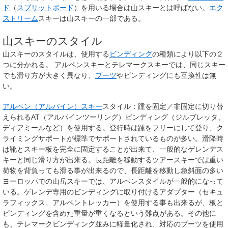
ド
（
スプリットボード
）を用いる場合は山スキーとは呼ばない。
エク
ストリーム
スキーは山スキーの一部である。
山スキーのスタイル
山スキーのスタイルは、使用する
ビンディング
の種類により以下の２
つに分かれる。 アルペンスキーとテレマークスキーでは、同じスキー
でも滑り方が大きく異なり、
ブーツ
やビンディングにも互換性は無
い。
アルペン（アルパイン）スキー
スタイル：踵を固定／非固定に切り替
えられる
AT（アルパインツーリング）ビンディング
（ジルブレッタ、
ディアミールなど）を使用する。登行時は踵をフリーにして登り、ク
ライミングサポートが標準でサポートされているものが多い。滑降時
は靴とスキー板を完全に固定することが出来て、一般的なゲレンデス
キーと同じ滑り方が出来る。長距離を移動するツアースキーでは重い
荷物を背負っても滑る事が出来るので、長距離を移動し急斜面の多い
ヨーロッパでの山岳スキーでは、アルペンスタイルが一般的になって
いる。ゲレンデ専用のビンディングに取り付けるアダプター（セキュ
ラフィックス、アルペントレッカー）を使用する事も出来るが、板と
ビンディングを含めた重量が重くなるという難点がある。その他に
も、テレマークビンディング並みに軽量化され、対応のブーツを使用