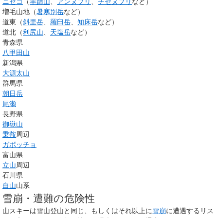
ニセコ
（
羊蹄山
、
アンヌプリ
、
チセヌプリ
など）
増毛山地（
暑寒別岳
など）
道東（
斜里岳
、
羅臼岳
、
知床岳
など）
道北（
利尻山
、
天塩岳
など）
青森県
八甲田山
新潟県
大源太山
群馬県
朝日岳
尾瀬
長野県
御嶽山
乗鞍
周辺
ガボッチョ
富山県
立山
周辺
石川県
白山
山系
雪崩・遭難の危険性
山スキーは雪山登山と同じ、もしくはそれ以上に
雪崩
に遭遇するリス