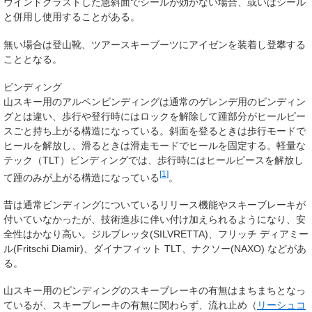
ウインドクラストした急斜面でシールが効かない場合、或いはシール
と併用し使用することがある。
無い場合は登山靴、ツアースキーブーツにアイゼンを装着し登攀する
こととなる。
ビンディング
山スキー用のアルペンビンディングは通常のゲレンデ用のビンディン
グとは違い、歩行や登行時にはロックを解除して踵部分がヒールピー
スごと持ち上がる構造になっている。斜面を登るときは歩行モードで
ヒールを解放し、滑るときは滑走モードでヒールを固定する。軽量な
テック（TLT）ビンディングでは、歩行時にはヒールピースを解放し
[
1
]
て踵のみが上がる構造になっている
。
昔は通常ビンディングについているリリース機能やスキーブレーキが
付いていなかったが、技術進歩に伴い付け加えられるようになり、安
全性はかなり高い。ジルブレッタ(SILVRETTA)、フリッチ ディアミー
ル(Fritschi Diamir)、ダイナフィット TLT、ナクソー(NAXO) などがあ
る。
山スキー用のビンディングのスキーブレーキの有無はまちまちとなっ
ているが、スキーブレーキの有無に関わらず、
流れ止め（
リーシュコ