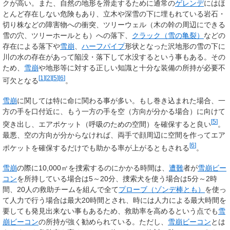
クが高い。また、自然の地形を滑走するために通常の
ゲレンデ
にはほ
とんど存在しない危険もあり、立木や深雪の下に埋もれている岩石・
切り株などの障害物への衝突、ツリーウェル（木の幹の周辺にできる
雪の穴、ツリーホールとも）への落下、
クラック（雪の亀裂）
などの
存在による落下や
雪崩
、
ハーフパイプ
形状となった沢地形の雪の下に
川の水の存在があって陥没・落下して水没するという事もある。その
ため、
雪崩
や地形等に対する正しい知識と十分な装備の所持が必要不
[
1
]
[
2
]
[
5
]
[
6
]
可欠となる
。
雪崩
に関しては特に命に関わる事が多い。もし巻き込まれた場合、一
方の手を口付近に、もう一方の手を空（方向が分かる場合）に向けて
[
5
]
突き出し、エアポケット（呼吸のための空間）を確保すると良い
。
最悪、空の方向が分からなければ、両手で顔周辺に空間を作ってエア
[
6
]
ポケットを確保するだけでも助かる率が上がるともされる
。
雪崩
の際に10,000㎡を捜索するのにかかる時間は、
遭難
者が
雪崩ビー
コン
を所持している場合は5～20分、捜索犬を使う場合は5分～2時
間、20人の救助チームを組んで全て
プローブ（ゾンデ棒とも）
を使っ
て人力で行う場合は最大20時間とされ、時には人力による最大時間を
要しても発見出来ない事もあるため、救助率を高めるという点でも
雪
崩ビーコン
の所持が強く勧められている。ただし、
雪崩ビーコン
とは