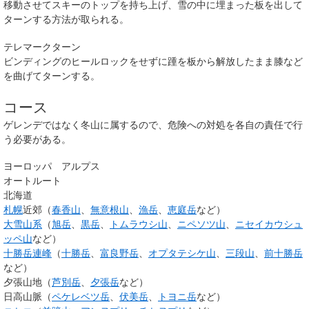
移動させてスキーのトップを持ち上げ、雪の中に埋まった板を出して
ターンする方法が取られる。
テレマークターン
ビンディングのヒールロックをせずに踵を板から解放したまま膝など
を曲げてターンする。
コース
ゲレンデではなく冬山に属するので、危険への対処を各自の責任で行
う必要がある。
ヨーロッパ アルプス
オートルート
北海道
札幌
近郊（
春香山
、
無意根山
、
漁岳
、
恵庭岳
など）
大雪山系
（
旭岳
、
黒岳
、
トムラウシ山
、
ニペソツ山
、
ニセイカウシュ
ッペ山
など）
十勝岳連峰
（
十勝岳
、
富良野岳
、
オプタテシケ山
、
三段山
、
前十勝岳
など）
夕張山地（
芦別岳
、
夕張岳
など）
日高山脈（
ペケレベツ岳
、
伏美岳
、
トヨニ岳
など）