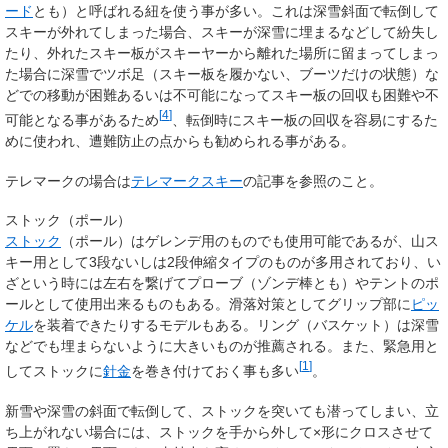
ード
とも）
と呼ばれる紐を使う事が多い。これは深雪斜面で転倒して
スキーが外れてしまった場合、スキーが深雪に埋まるなどして紛失し
たり、外れたスキー板がスキーヤーから離れた場所に留まってしまっ
た場合に深雪でツボ足（スキー板を履かない、ブーツだけの状態）な
どでの移動が困難あるいは不可能になってスキー板の回収も困難や不
[
4
]
可能となる事があるため
、転倒時にスキー板の回収を容易にするた
めに使われ、遭難防止の点からも勧められる事がある。
テレマークの場合は
テレマークスキー
の記事を参照のこと。
ストック（ポール）
ストック
（ポール）はゲレンデ用のものでも使用可能であるが、山ス
キー用として3段ないしは2段伸縮タイプのものが多用されており、い
ざという時には左右を繋げてプローブ（ゾンデ棒とも）やテントのポ
ールとして使用出来るものもある。滑落対策としてグリップ部に
ピッ
ケル
を装着できたりするモデルもある。リング（バスケット）は深雪
などでも埋まらないように大きいものが推薦される。また、緊急用と
[
1
]
してストックに
針金
を巻き付けておく事も多い
。
新雪や深雪の斜面で転倒して、ストックを突いても潜ってしまい、立
ち上がれない場合には、ストックを手から外して×形にクロスさせて