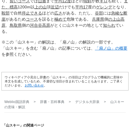
り、
長い
コース
では
山麓
まで
平均
12度
ほどの
傾斜
が数
キロ
も続く。
ま
た、
標高
1200m以
上の山
頂
近辺
だけでも
平均
17
度の
ゲレンデ
となり、
鞍部
で自然
停止できる
ほどの
広さ
がある。ただし、
谷部
には
急峻な
断
崖
があるため
コース
を誤ると
極めて
危険である。
兵庫県
側
の上
山高
原
、
鳥取県
側の
河合谷高原
がとくに山スキーの地として
知られ
てい
る。
※この「山スキー」の解説は、「扇ノ山」の解説の一部です。
「山スキー」を含む「扇ノ山」の記事については、
「扇ノ山」の概要
を参照ください。
ウィキペディア小見出し辞書の「山スキー」の項目はプログラムで機械的に意味や
本文を生成しているため、不適切な項目が含まれていることもあります。ご了承く
ださいませ。
お問い合わせ
。
Weblio国語辞典
>
辞書・百科事典
>
デジタル大辞泉
>
山スキー
の意味・解説
「山スキー」の関連ページ