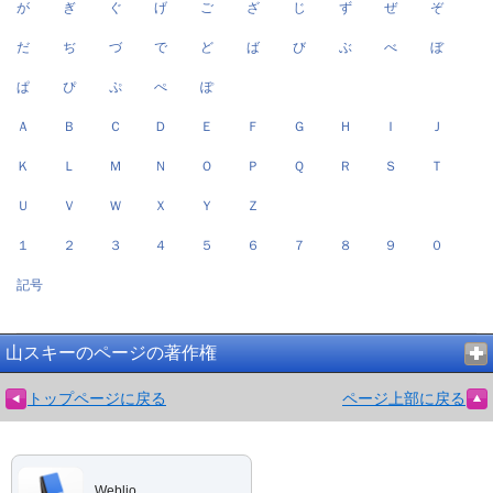
が
ぎ
ぐ
げ
ご
ざ
じ
ず
ぜ
ぞ
だ
ぢ
づ
で
ど
ば
び
ぶ
べ
ぼ
ぱ
ぴ
ぷ
ぺ
ぽ
Ａ
Ｂ
Ｃ
Ｄ
Ｅ
Ｆ
Ｇ
Ｈ
Ｉ
Ｊ
Ｋ
Ｌ
Ｍ
Ｎ
Ｏ
Ｐ
Ｑ
Ｒ
Ｓ
Ｔ
Ｕ
Ｖ
Ｗ
Ｘ
Ｙ
Ｚ
１
２
３
４
５
６
７
８
９
０
記号
山スキーのページの著作権
トップページに戻る
ページ上部に戻る
Weblio