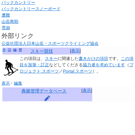
バックカントリー
バックカントリースノーボード
遭難
山岳救助
雪崩
外部リンク
公益社団法人日本山岳・スポーツクライミング協会
表
話
編
歴
[
表示
]
スキー競技
この項目は、
スキー
に関連した
書きかけの項目
です。
この項
目を加筆・訂正
などしてくださる
協力者を求めています
（
プ
ロジェクト:スポーツ
／
Portal:スポーツ
）。
表示
編集
[
表示
]
典拠管理データベース