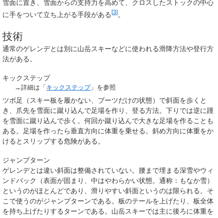
雪面に置き、雪面からの支持力を高めて、クロスしたストックの中心
[
3
]
に手をついて立ち上がる手段がある
。
技術
通常のゲレンデとは別に山岳スキーなどに使われる滑降方法や登行方
法がある。
キックステップ
→詳細は「
キックステップ
」を参照
ツボ足（スキー板を履かない、ブーツだけの状態）で斜面を歩くと
き、爪先を雪面に蹴り込んで足場を作り、登る方法。下りでは逆に踵
を雪面に蹴り込んで歩く。何回か蹴り込んで大きな足場を作ることも
ある。足場を作ったら垂直方向に体重を乗せる。斜め方向に体重をか
けるとスリップする危険がある。
ジャンプターン
ゲレンデとは違い斜面は整備されていない。腰まで埋まる深雪やウィ
ンドパック（表面が固まり、中はやわらかい状態。通称：もなか雪）
というのがほとんどであり、滑りやすい斜面というのは限られる。そ
こで使うのがジャンプターンである。板のテールを上げたり、板全体
を持ち上げたりするターンである。山岳スキーでは主に後ろに体重を