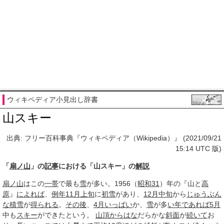
ウィキペディア小見出し辞書
山スキー
出典: フリー百科事典『ウィキペディア（Wikipedia）』 (2021/09/21
15:14 UTC 版)
「
扇ノ山
」の
記事
における「山スキー」の
解説
扇ノ山
はこの
一帯
で最も
雪
が多い。1956（
昭和
31
）年の『山と
高
原
』
によれば
、
例年
11月
上旬
に
初雪
があり、
12月
中旬
から
じゅうぶん
な
積雪
が
得られる
。
その後
、
4月
いっぱい
か、
雪
が多
い年
であれば
5月
中も
スキー
ができたという。
山頂
からはな
だらかな
斜面
が
続いて
お