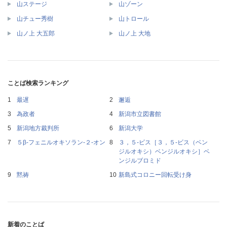
山ステージ
山ゾーン
山チュー秀樹
山トロール
山ノ上 大五郎
山ノ上 大地
ことば検索ランキング
最遅
邂逅
為政者
新潟市立図書館
新潟地方裁判所
新潟大学
５β‐フェニルオキソラン‐２‐オン
３，５‐ビス［３，５‐ビス（ベン
ジルオキシ）ベンジルオキシ］ベ
ンジルブロミド
黙祷
新島式コロニー回転受け身
新着のことば