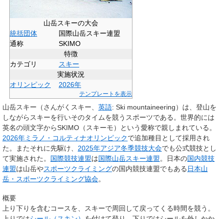
山岳スキーの大会
統括団体
国際山岳スキー連盟
通称
SKIMO
特徴
カテゴリ
スキー
実施状況
オリンピック
2026年
テンプレートを表示
山岳スキー
（さんがくスキー、
英語
:
Ski mountaineering
）は、登山を
しながらスキーを行いそのタイムを競うスポーツである。世界的には
英名の頭文字から
SKIMO
（スキーモ）という愛称で親しまれている。
2026年ミラノ・コルティナオリンピック
で追加種目として採用され
た。またそれに先駆け、
2025年アジア冬季競技大会
でも公式競技とし
て実施された。
国際競技連盟
は
国際山岳スキー連盟
。日本の
国内競技
連盟
は山岳や
スポーツクライミング
の国内競技連盟でもある
日本山
岳・スポーツクライミング協会
。
概要
上り下りを含むコースを、スキーで周回して戻ってくる時間を競う。
上りでは
シール（スキン）
を付けて登り、下りではシールを外しかか