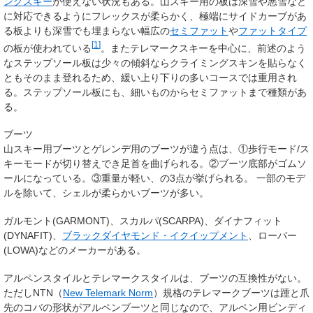
ングスキー
が使えない状況もある。山スキー用の板は深雪や悪雪など
に対応できるようにフレックスが柔らかく、極端にサイドカーブがあ
る板よりも深雪でも埋まらない幅広の
セミファット
や
ファットタイプ
[
1
]
の板が使われている
。またテレマークスキーを中心に、前述のよう
なステップソール板は少々の傾斜ならクライミングスキンを貼らなく
ともそのまま登れるため、緩い上り下りの多いコースでは重用され
る。ステップソール板にも、細いものからセミファットまで種類があ
る。
ブーツ
山スキー用ブーツとゲレンデ用のブーツが違う点は、①歩行モード/ス
キーモードが切り替えでき足首を曲げられる。②ブーツ底部がゴムソ
ールになっている。③重量が軽い、の3点が挙げられる。 一部のモデ
ルを除いて、シェルが柔らかいブーツが多い。
ガルモント(GARMONT)、スカルパ(SCARPA)、ダイナフィット
(DYNAFIT)、
ブラックダイヤモンド・イクイップメント
、ローバー
(LOWA)などのメーカーがある。
アルペンスタイルとテレマークスタイルは、ブーツの互換性がない。
ただしNTN（
New Telemark Norm
）規格のテレマークブーツは踵と爪
先のコバの形状がアルペンブーツと同じなので、アルペン用ビンディ