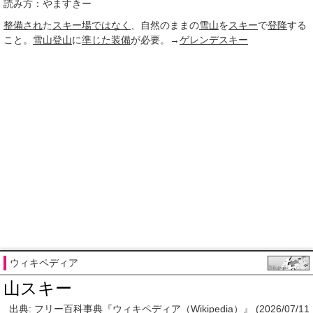
読み方：やますきー
整備され
た
スキー場
ではなく
、自然のままの
雪山
を
スキー
で
登降
する
こと。
雪山登山
に
準じた
装備
が必要。→
ゲレンデスキー
ウィキペディア
山スキー
出典: フリー百科事典『ウィキペディア（Wikipedia）』 (2026/07/11