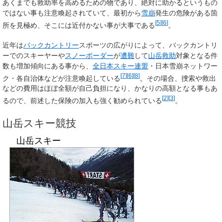
あくまでも救助率を高めるための物であり、絶対に助かるというもの
ではない事も注意喚起されていて、最初から
雪崩
発生の危険がある箇
[
5
]
[
6
]
所を見極め、そこには近付かない事が大事である
。
近年は
バックカントリー
スポーツの広がりによって、バックカントリ
ーでのスキーヤーや
スノーボーダー
が
遭難
して
山岳救助
対象となる件
数も増加傾向にある事から、
全日本スキー連盟
・日本雪崩ネットワー
[
7
]
[
6
]
[
8
]
ク・各自治体などが注意喚起している
。その場合、捜索や救出
などの費用はほぼ全額が自己負担になり、かなりの高額となる事もあ
[
2
]
[
3
]
るので、前述した保険の加入も強く勧められている
。
山岳スキー競技
山岳スキー