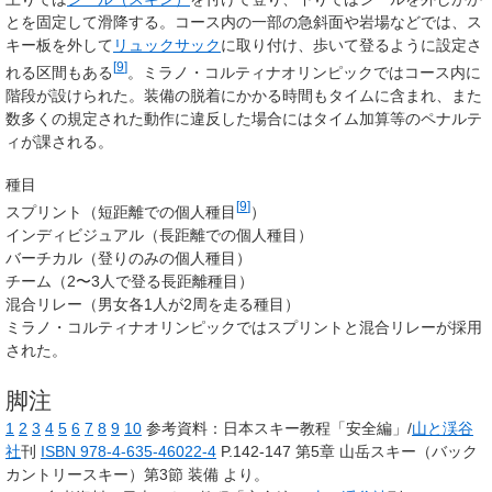
とを固定して滑降する。コース内の一部の急斜面や岩場などでは、ス
キー板を外して
リュックサック
に取り付け、歩いて登るように設定さ
[
9
]
れる区間もある
。ミラノ・コルティナオリンピックではコース内に
階段が設けられた。装備の脱着にかかる時間もタイムに含まれ、また
数多くの規定された動作に違反した場合にはタイム加算等のペナルテ
ィが課される。
種目
[
9
]
スプリント（短距離での個人種目
）
インディビジュアル（長距離での個人種目）
バーチカル（登りのみの個人種目）
チーム（2〜3人で登る長距離種目）
混合リレー（男女各1人が2周を走る種目）
ミラノ・コルティナオリンピックではスプリントと混合リレーが採用
された。
脚注
1
2
3
4
5
6
7
8
9
10
参考資料：日本スキー教程「安全編」/
山と渓谷
社
刊
ISBN 978-4-635-46022-4
P.142-147 第5章 山岳スキー（バック
カントリースキー）第3節 装備 より。