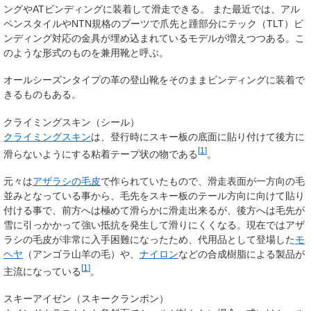
ングやATビンディングに装着して滑走できる。 また最近では、アル
ペンスタイルやNTN規格のブーツで爪先と踵部分にテック（TLT）ビ
ンディング対応の金具が埋め込まれているモデルが増えつつある。こ
のような形式のものを兼用靴と呼ぶ。
オールシーズンタイプの革の登山靴をそのままビンディングに装着で
きるものもある。
クライミングスキン（シール）
クライミングスキン
は、登行時にスキー板の底面に貼り付けて後方に
[
1
]
滑らないようにする粘着テープ状の物である
。
元々は
アザラシの毛皮
で作られていたもので、滑走表面が一方向の毛
並みとなっている事から、毛先をスキー板のテール方向に向けて貼り
付ける事で、前方へは極めて滑らかに滑走出来るが、後方へは毛先が
雪に引っかかって強い抵抗を発生して滑りにくくなる。現在ではアザ
ラシの毛皮が非常に入手困難になったため、代用品として登場した
モ
ヘヤ
（アンゴラ山羊の毛）や、
ナイロン
などの合成樹脂による製品が
[
1
]
主流になっている
。
スキーアイゼン（スキークランポン）