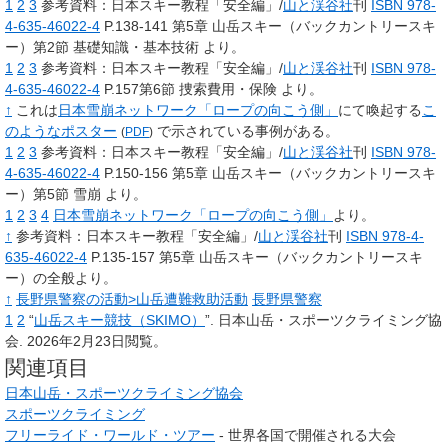
1
2
3
参考資料：日本スキー教程「安全編」/
山と渓谷社
刊
ISBN 978-
4-635-46022-4
P.138-141 第5章 山岳スキー（バックカントリースキ
ー）第2節 基礎知識・基本技術 より。
1
2
3
参考資料：日本スキー教程「安全編」/
山と渓谷社
刊
ISBN 978-
4-635-46022-4
P.157第6節 捜索費用・保険 より。
↑
これは
日本雪崩ネットワーク「ロープの向こう側」
にて喚起する
こ
のようなポスター
で示されている事例がある。
(
PDF
)
1
2
3
参考資料：日本スキー教程「安全編」/
山と渓谷社
刊
ISBN 978-
4-635-46022-4
P.150-156 第5章 山岳スキー（バックカントリースキ
ー）第5節 雪崩 より。
1
2
3
4
日本雪崩ネットワーク「ロープの向こう側」
より。
↑
参考資料：日本スキー教程「安全編」/
山と渓谷社
刊
ISBN 978-4-
635-46022-4
P.135-157 第5章 山岳スキー（バックカントリースキ
ー）の全般より。
↑
長野県警察の活動>山岳遭難救助活動
長野県警察
1
2
“
山岳スキー競技（SKIMO）
”.
日本山岳・スポーツクライミング協
会.
2026年2月23日閲覧。
関連項目
日本山岳・スポーツクライミング協会
スポーツクライミング
フリーライド・ワールド・ツアー
- 世界各国で開催される大会