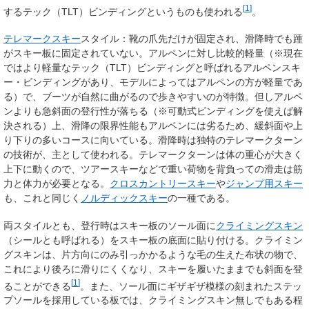
[
1
]
する
テック（TLT）ビンディング
というものも使われる
。
テレマークスキー
スタイル：靴の爪先だけが固定され、滑降時でも踵
がスキー板に固定されていない。アルペンに対し比較的軽量（※現在
ではより軽量なテック（TLT）ビンディングと呼ばれるアルペンスキ
ー・ビンディングがあり、モデルによってはアルペンの方が軽量であ
る）で、ブーツが自然に曲がるので歩きやすいのが特徴。但しアルペ
ンよりも急斜面の登行性が落ちる（※可動式ビンディングを使えば解
決される）上、滑降の限界性能もアルペンには劣るため、緩斜面や上
り下りの多いコースに向いている。滑降時は独特のテレマークターン
の技術が、主として使われる。テレマークターンは体の重心が大きく
上下に動くので、ツアースキーなどで重い荷物を背負っての滑走は筋
力と体力が必要となる。
クロスカントリースキー
や
ジャンプ用スキー
も、これと同じく
ノルディックスキー
の一種である。
両スタイルとも、登行時はスキー板のソール面に
クライミングスキン
（シールとも呼ばれる）をスキー板の底面に貼り付ける。クライミン
グスキンは、片方向にのみ引っかかるような毛の生えた布状の物で、
これにより後ろに滑りにくくなり、スキーを履いたままでも斜面を登
[
1
]
ることができる
。また、ソール面にギザギザ模様の刻まれたステッ
プソールを採用している板では、クライミングスキン無しでもある程