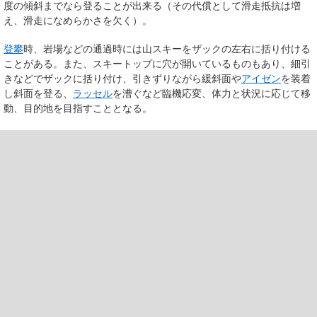
度の傾斜までなら登ることが出来る（その代償として滑走抵抗は増
え、滑走になめらかさを欠く）。
登攀
時、岩場などの通過時には山スキーをザックの左右に括り付ける
ことがある。また、スキートップに穴が開いているものもあり、細引
きなどでザックに括り付け、引きずりながら緩斜面や
アイゼン
を装着
し斜面を登る、
ラッセル
を漕ぐなど臨機応変、体力と状況に応じて移
動、目的地を目指すこととなる。