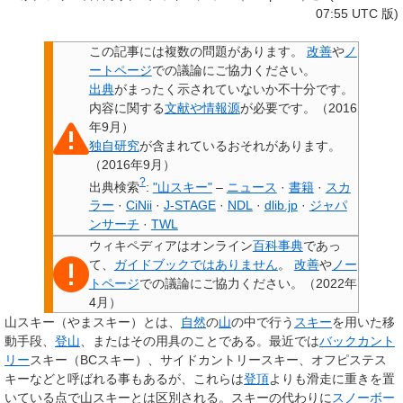
07:55 UTC 版)
この記事には
複数の問題があります
。
改善
や
ノ
ートページ
での議論にご協力ください。
出典
がまったく示されていないか不十分です。
内容に関する
文献や情報源
が必要です。
（
2016
年9月
）
独自研究
が含まれているおそれがあります。
（
2016年9月
）
?
出典検索
:
"山スキー"
–
ニュース
·
書籍
·
スカ
ラー
·
CiNii
·
J-STAGE
·
NDL
·
dlib.jp
·
ジャパ
ンサーチ
·
TWL
ウィキペディアはオンライン
百科事典
であっ
て、
ガイドブックではありません
。
改善
や
ノー
トページ
での議論にご協力ください。
（
2022年
4月
）
山スキー
（やまスキー）とは、
自然
の
山
の中で行う
スキー
を用いた移
動手段、
登山
、またはその用具のことである。最近では
バックカント
リー
スキー（BCスキー）
、
サイドカントリースキー
、
オフピステス
キー
などと呼ばれる事もあるが、これらは
登頂
よりも滑走に重きを置
いている点で山スキーとは区別される。スキーの代わりに
スノーボー