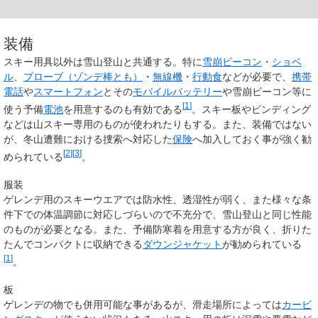
装備
スキー用具以外は雪山登山と共通する。特に
雪崩ビーコン
・
ショベ
ル
、
プローブ（ゾンデ棒とも）
・
無線機
・
行動食
などが必要で、
携帯
電話
や
スマートフォン
とその
モバイルバッテリー
や雪崩ビーコン等に
[
1
]
使う予備
電池
を用意するのも有効である
。スキー板やビンディング
などは山スキー専用のものが使われたりもする。また、装備ではない
が、冬山遭難における捜索へ対応した
保険
へ加入しておく事が強く勧
[
2
]
[
3
]
められている
。
服装
ゲレンデ用のスキーウエアでは防水性、透湿性が弱く、また様々な条
件下での体温調節に対応しづらいので不充分で、雪山登山と同じ性能
のものが必要となる。また、予備防寒着を用意する方が良く、折りた
たんでコンパクトに収納できる
ダウンジャケット
が勧められている
[
1
]
。
板
ゲレンデの物でも併用可能な事があるが、滑走場所によっては
カービ