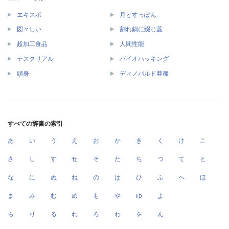
エキスポ
月とすっぽん
図々しい
割れ鍋に綴じ蓋
超加工食品
人間性能
テスクリアル
バイオハッキング
頭身
ディノバルド亜種
すべての辞書の索引
あ
い
う
え
お
か
き
く
け
こ
さ
し
す
せ
そ
た
ち
つ
て
と
な
に
ぬ
ね
の
は
ひ
ふ
へ
ほ
ま
み
む
め
も
や
ゆ
よ
ら
り
る
れ
ろ
わ
を
ん