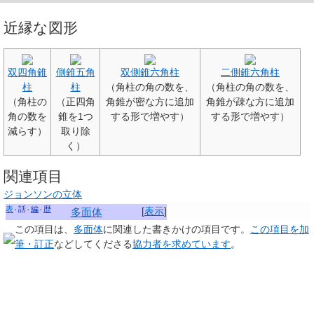
近縁な図形
双四角錐
側錐五角
双側錐六角柱
二側錐六角柱
柱
柱
（角柱の角の数を、
（角柱の角の数を、
（角柱の
（正四角
角錐が密な方に追加
角錐が疎な方に追加
角の数を
錐を1つ
する形で増やす）
する形で増やす）
減らす）
取り除
く）
関連項目
ジョンソンの立体
表
話
編
歴
[
表示
]
多面体
この項目は、
多面体
に関連した
書きかけの項目
です。
この項目を加
筆・訂正
などしてくださる
協力者を求めています
。