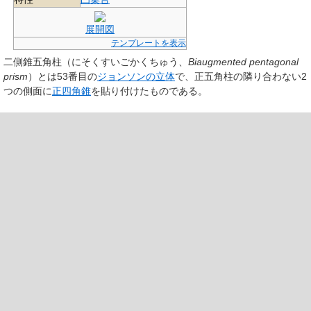
展開図
テンプレートを表示
二側錐五角柱
（にそくすいごかくちゅう、
Biaugmented pentagonal
prism
）とは53番目の
ジョンソンの立体
で、正五角柱の隣り合わない2
つの側面に
正四角錐
を貼り付けたものである。