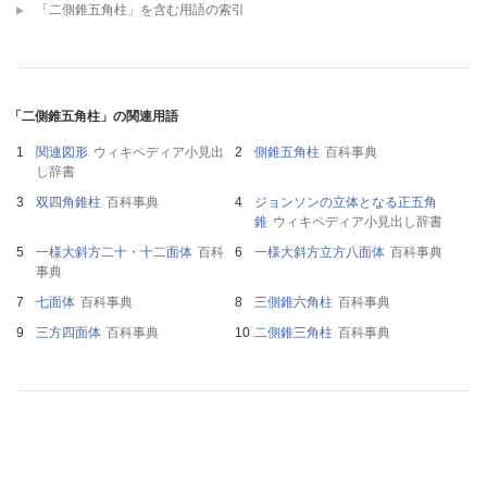
「二側錐五角柱」を含む用語の索引
「二側錐五角柱」の関連用語
関連図形
ウィキペディア小見出
側錐五角柱
百科事典
し辞書
双四角錐柱
百科事典
ジョンソンの立体となる正五角
錐
ウィキペディア小見出し辞書
一様大斜方二十・十二面体
百科
一様大斜方立方八面体
百科事典
事典
七面体
百科事典
三側錐六角柱
百科事典
三方四面体
百科事典
二側錐三角柱
百科事典