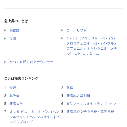
急上昇のことば
高物師
ニー・リフト
１‐［［（２Ｓ，３Ｒ）‐３‐（２‐
反映
クロロフェニル）‐２‐（４‐フルオ
ロフェニル）オキシラニル］メチ
ル］‐１Ｈ‐１，２，…
かつて在籍したアナウンサー
ことば検索ランキング
最遅
邂逅
為政者
新潟地方裁判所
新潟大学
５β‐フェニルオキソラン‐２‐オン
３，５‐ビス［３，５‐ビス（ベン
新潟清心女子中学校・高等学校
ジルオキシ）ベンジルオキシ］ベ
ンジルブロミド