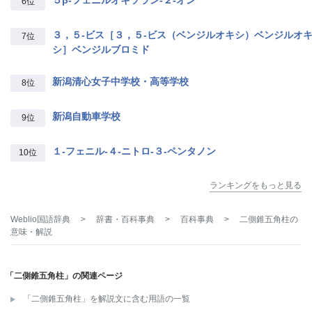
6位
３，５‐ビス［３，５‐ビス（ベンジルオキシ）ベンジルオ
7位
シ］ベンジルブロミド
新潟清心女子中学校・高等学校
8位
新潟自動車学校
9位
１‐フェニル‐４‐ニトロ‐３‐ペンタノン
10位
ランキングをもっと見る
Weblio国語辞典
>
辞書・百科事典
>
百科事典
>
二側錐五角柱
の
意味・解説
「二側錐五角柱」の関連ページ
「二側錐五角柱」を解説文に含む用語の一覧