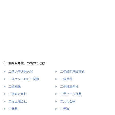
「二側錐五角柱」の隣のことば
二個の平方数の和
二個師団増設問題
二値エントロピー関数
二値原理
二値画像
二側錐三角柱
二側錐六角柱
二元ブール代数
二元上場会社
二元化合物
二元数
二元論