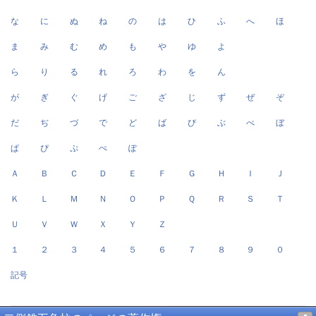
な
に
ぬ
ね
の
は
ひ
ふ
へ
ほ
ま
み
む
め
も
や
ゆ
よ
ら
り
る
れ
ろ
わ
を
ん
が
ぎ
ぐ
げ
ご
ざ
じ
ず
ぜ
ぞ
だ
ぢ
づ
で
ど
ば
び
ぶ
べ
ぼ
ぱ
ぴ
ぷ
ぺ
ぽ
Ａ
Ｂ
Ｃ
Ｄ
Ｅ
Ｆ
Ｇ
Ｈ
Ｉ
Ｊ
Ｋ
Ｌ
Ｍ
Ｎ
Ｏ
Ｐ
Ｑ
Ｒ
Ｓ
Ｔ
Ｕ
Ｖ
Ｗ
Ｘ
Ｙ
Ｚ
１
２
３
４
５
６
７
８
９
０
記号