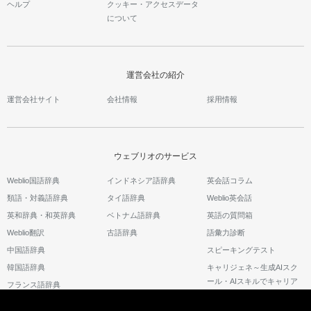
ヘルプ
クッキー・アクセスデータ
について
運営会社の紹介
運営会社サイト
会社情報
採用情報
ウェブリオのサービス
Weblio国語辞典
インドネシア語辞典
英会話コラム
類語・対義語辞典
タイ語辞典
Weblio英会話
英和辞典・和英辞典
ベトナム語辞典
英語の質問箱
Weblio翻訳
古語辞典
語彙力診断
中国語辞典
スピーキングテスト
韓国語辞典
キャリジェネ～生成AIスク
ール・AIスキルでキャリア
フランス語辞典
アップ～