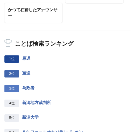
かつて在籍したアナウンサ
ー
ことば検索ランキング
最遅
1位
邂逅
2位
為政者
3位
新潟地方裁判所
4位
新潟大学
5位
５β‐フェニルオキソラン‐２‐オン