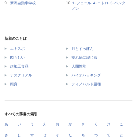
新潟自動車学校
１‐フェニル‐４‐ニトロ‐３‐ペンタ
ノン
新着のことば
エキスポ
月とすっぽん
図々しい
割れ鍋に綴じ蓋
超加工食品
人間性能
テスクリアル
バイオハッキング
頭身
ディノバルド亜種
すべての辞書の索引
あ
い
う
え
お
か
き
く
け
こ
さ
し
す
せ
そ
た
ち
つ
て
と