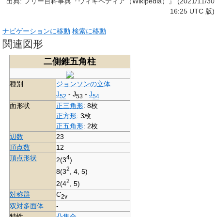
出典: フリー百科事典『ウィキペディア（Wikipedia）』 (2021/11/30
16:25 UTC 版)
ナビゲーションに移動
検索に移動
関連図形
二側錐五角柱
種別
ジョンソンの立体
J
-
J
-
J
52
53
54
面形状
正三角形
: 8枚
正方形
: 3枚
正五角形
: 2枚
辺数
23
頂点数
12
頂点形状
4
2(3
)
2
8(3
, 4, 5)
2
2(4
, 5)
対称群
C
2v
双対多面体
-
特性
凸集合