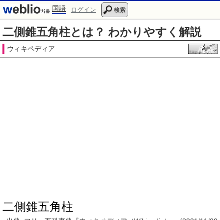
国語
ログイン
検索
二側錐五角柱とは？ わかりやすく解説
ウィキペディア
二側錐五角柱