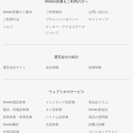
Weblio辞書をご利用の方へ
Weblio辞書のご案内
ご利用規約
お問い合わせ
ご利用方法
プライバシーポリシー
サイトマップ
ヘルプ
クッキー・アクセスデータ
について
運営会社の紹介
運営会社サイト
会社情報
採用情報
ウェブリオのサービス
Weblio国語辞典
インドネシア語辞典
英会話コラム
類語・対義語辞典
タイ語辞典
Weblio英会話
英和辞典・和英辞典
ベトナム語辞典
英語の質問箱
Weblio翻訳
古語辞典
語彙力診断
中国語辞典
スピーキングテスト