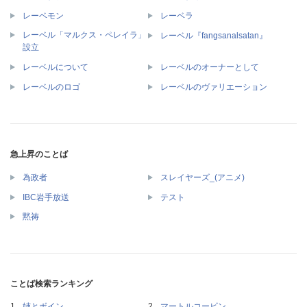
レーベモン
レーベラ
レーベル「マルクス・ペレイラ」
レーベル『fangsanalsatan』
設立
レーベルについて
レーベルのオーナーとして
レーベルのロゴ
レーベルのヴァリエーション
急上昇のことば
為政者
スレイヤーズ_(アニメ)
IBC岩手放送
テスト
黙祷
ことば検索ランキング
姉とボイン
マートルコービン