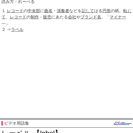
読み方：れーべる
１
レコード
の
中央部
に
曲名
・
演奏者
などを
記して
はる
円形
の紙。
転じ
て
、
レコード
の
制作
・
販売
にあたる
会社
や
ブランド名
。「
マイナー
―」
２
⇒
ラベル
ビデオ用語集