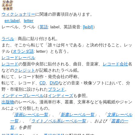
ウィクショナリー
に関連の辞書項目があります。
en:label
、
letter
レーベル
、
ラベル
（
英語
:
label
、
英語発音:
[leibl]
）
ラベル
: 商品に貼り付ける札。
また、そこから転じて「誰々は何々である」と決め付けること。
レッ
テル
(
オランダ語
:
letter
）とも言う。
レコードレーベル
レコード
の盤面中央部に貼付される、曲目、音楽家、
レコード会社
名
などの
クレジット
が記載されたラベル紙。
転じて、レコード制作・発売会社の呼称。
転じて、レコード、
CD
、
DVD
などの音楽・映像ソフトにおいて、分
野・市場別に設けられた
ブランド
。
インディーズレーベル
は
インディーズ
も参照。
出版物
のレーベル。漫画単行本、叢書、文庫本などを掲載紙やジャン
ルによって分類したもの。
「
漫画レーベル一覧
」、「
新書レーベル一覧
」、「
文庫レーベル
一覧
」、「
ライトノベル系レーベル一覧
」、および「
叢書の一
覧
」を参照