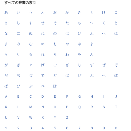
すべての辞書の索引
あ
い
う
え
お
か
き
く
け
こ
さ
し
す
せ
そ
た
ち
つ
て
と
な
に
ぬ
ね
の
は
ひ
ふ
へ
ほ
ま
み
む
め
も
や
ゆ
よ
ら
り
る
れ
ろ
わ
を
ん
が
ぎ
ぐ
げ
ご
ざ
じ
ず
ぜ
ぞ
だ
ぢ
づ
で
ど
ば
び
ぶ
べ
ぼ
ぱ
ぴ
ぷ
ぺ
ぽ
Ａ
Ｂ
Ｃ
Ｄ
Ｅ
Ｆ
Ｇ
Ｈ
Ｉ
Ｊ
Ｋ
Ｌ
Ｍ
Ｎ
Ｏ
Ｐ
Ｑ
Ｒ
Ｓ
Ｔ
Ｕ
Ｖ
Ｗ
Ｘ
Ｙ
Ｚ
１
２
３
４
５
６
７
８
９
０