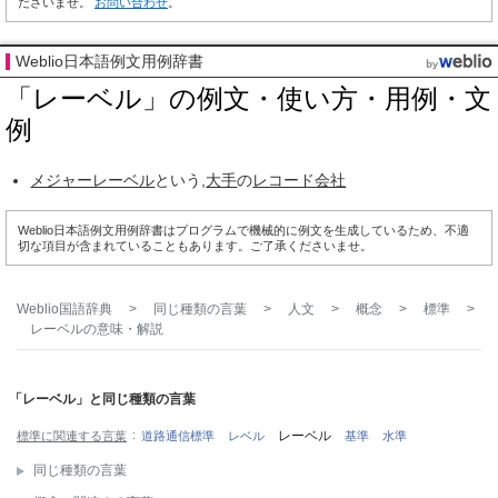
ださいませ。
お問い合わせ
。
Weblio日本語例文用例辞書
「レーベル」の例文・使い方・用例・文
例
メジャーレーベル
という,
大手
の
レコード会社
Weblio日本語例文用例辞書はプログラムで機械的に例文を生成しているため、不適
切な項目が含まれていることもあります。ご了承くださいませ。
Weblio国語辞典
>
同じ種類の言葉
>
人文
>
概念
>
標準
>
レーベル
の意味・解説
「レーベル」と同じ種類の言葉
レーベル
標準に関連する言葉
道路通信標準
レベル
基準
水準
同じ種類の言葉