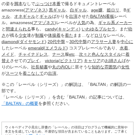
の姿を
脚本
なしで
ぶっつけ本番
で撮るドキュメントレーベル
amazoness(
アマゾネス
)
黒ギャル
、
白ギャル
、
age嬢
、
姫ロリ
、B
ギ
ャル
、
オネギャル
と
ギャル
ばかりを
出演
させた
BALTAN
看板
レーベ
ル。amazoness(
アマゾネス
)レーベルが
人気
の為、
ギャル系
メーカー
と
間違えられる
事も。
candy
(
キャンディ
)
いわゆる
ブルセラ
。まだ
幼
さ
が残る
少女
達が
制服
や
体操着
を
着た
まま…など
ロリ
なレーベル。
diamond
(
ダイヤモンド
)
20代
中盤
～
30代
中盤
の
アラサー
人妻
を
中心に
したレーベル
emerald
(
エメラルド
) コスプレレーベルであり、
水着
、
メイド
、
チャイナドレス
、
ナース
服
etc
…
次々と
色んな
スタイル
に
着
替え
させての
プレイ
。
victoria
(
ビクトリア)
キャリア
の
お姉さん
ばか
りのレーベル。
社長秘書
や
丸の内
OL
に居そうな
知的な
雰囲気
の
女性
が
スーツ
を
着こなして
の
出演
。
※この「レーベル（シリーズ）」の解説は、「BALTAN」の解説の一
部です。
「レーベル（シリーズ）」を含む「BALTAN」の記事については、
「BALTAN」の概要
を参照ください。
ウィキペディア小見出し辞書の「レーベル」の項目はプログラムで機械的に意味や
本文を生成しているため、不適切な項目が含まれていることもあります。ご了承く