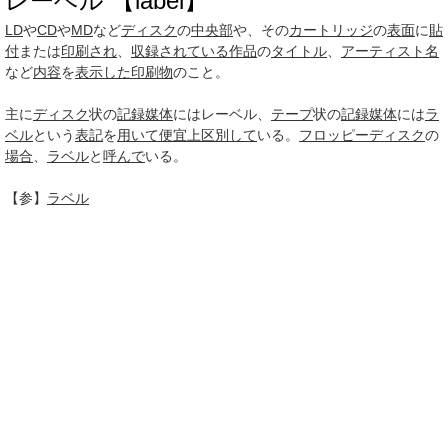
レーベル 【label】
LD
や
CD
や
MD
など
ディスク
の
中央部
や、その
カートリッジ
の
表面
に
貼
付
または
印刷され
、
収録されている作品
の
タイトル
、
アーティスト名
など
内容
を
表示した
印刷物
のこと。
主に
ディスク
状の
記録媒体
にはレーベル、
テープ
状の
記録媒体
には
ラ
ベル
という
表記
を
用いて
便宜上
区別して
いる。
フロッピーディスク
の
場合
、
ラベル
と
呼んで
いる。
【参】
ラベル