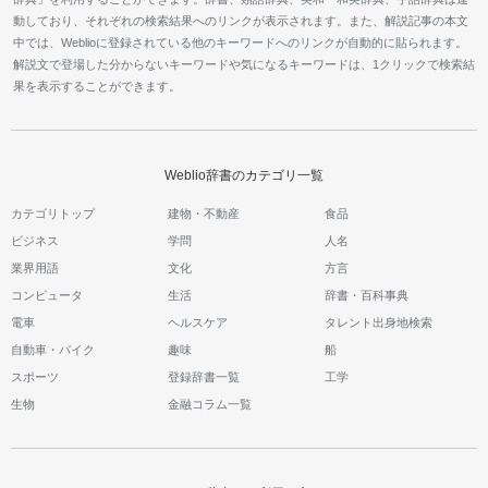
動しており、それぞれの検索結果へのリンクが表示されます。また、解説記事の本文
中では、Weblioに登録されている他のキーワードへのリンクが自動的に貼られます。
解説文で登場した分からないキーワードや気になるキーワードは、1クリックで検索結
果を表示することができます。
Weblio辞書のカテゴリ一覧
カテゴリトップ
建物・不動産
食品
ビジネス
学問
人名
業界用語
文化
方言
コンピュータ
生活
辞書・百科事典
電車
ヘルスケア
タレント出身地検索
自動車・バイク
趣味
船
スポーツ
登録辞書一覧
工学
生物
金融コラム一覧