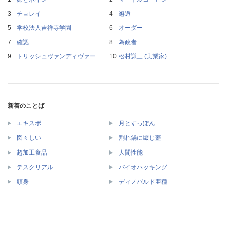
チョレイ
邂逅
学校法人吉祥寺学園
オーダー
確認
為政者
トリッシュヴァンディヴァー
松村謙三 (実業家)
新着のことば
エキスポ
月とすっぽん
図々しい
割れ鍋に綴じ蓋
超加工食品
人間性能
テスクリアル
バイオハッキング
頭身
ディノバルド亜種