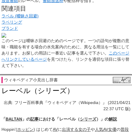
放送番組
のレーベル。
番組放送枠
や配信枠を指す。
関連項目
ラベル (曖昧さ回避)
ラベリング
ブランド
このページは
曖昧さ回避のためのページ
です。一つの語句が複数の意
味・職能を有する場合の水先案内のために、異なる用法を一覧にして
あります。お探しの用語に一番近い記事を選んで下さい。
このページ
へリンクしているページ
を見つけたら、リンクを適切な項目に張り替
えて下さい。
ウィキペディア小見出し辞書
レーベル（シリーズ）
出典: フリー百科事典『ウィキペディア（Wikipedia）』 (2021/04/21
22:37 UTC 版)
「
BALTAN
」の
記事
における「レーベル（
シリーズ
）」の
解説
Hoppin'(
ホッピン
) はじめて
AV
に
出演する
女の子
や
人気
AV女優
の
普段