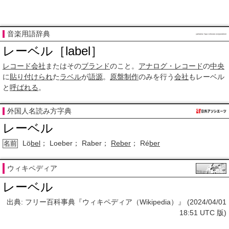
音楽用語辞典
レーベル［label］
レコード会社
またはその
ブランド
のこと。
アナログ・レコード
の
中央
に
貼り付けられ
た
ラベル
が
語源
。
原盤制作
のみを行う
会社
もレーベル
と
呼ばれる
。
外国人名読み方字典
レーベル
Lö
bel
； Loeber； Raber；
Reber
； Ré
ber
名前
ウィキペディア
レーベル
出典: フリー百科事典『ウィキペディア（Wikipedia）』 (2024/04/01
18:51 UTC 版)