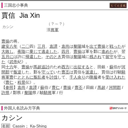
三国志小事典
賈信
Jia Xin
（？～？）
カシン
漢
将軍
曹操
の将。
建安
八年
（
二〇
四）
三月
、
袁譚
・
袁尚
は
黎陽
城を
出て
曹操
と
戦った
が
大敗し
、
夜陰
に
乗じて
逃走した
。
四月
、
曹操
は軍を鄴に
進めた
が、翌
五月に
は許に
帰還した
。
そのとき
賈信は
黎陽
城に
残され
て
留守
を
守っ
た
《
武帝
紀》。
同
十六
年、
曹操
が
馬超
追討
のため
西方
に
出征する
と、田銀・
蘇
伯が
河
間郡
で
叛逆
した。鄴を
守って
いた
曹丕
は賈信を
派遣し
、賈信は行驍
騎
将
軍曹
仁
とともに
叛乱者
を
討伐
して、
千人
余り
の
降服
者を
受け入れた
《
曹仁
・
程昱
伝》。
【
参照
】
袁尚
/
袁譚
/
蘇
伯 /
曹仁
/
曹操
/
曹丕
/ 田銀 /
馬超
/
河間郡
/
許県
/ 鄴県 /
黎陽
県 / 驍
騎将
軍 / 行
外国人名読み方字典
カシン
Cassin； Ka-Shing
名前