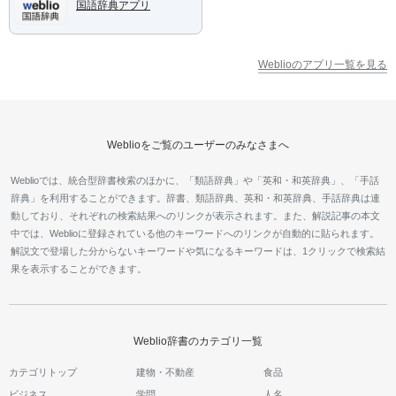
国語辞典アプリ
Weblioのアプリ一覧を見る
Weblioをご覧のユーザーのみなさまへ
Weblioでは、統合型辞書検索のほかに、「類語辞典」や「英和・和英辞典」、「手話
辞典」を利用することができます。辞書、類語辞典、英和・和英辞典、手話辞典は連
動しており、それぞれの検索結果へのリンクが表示されます。また、解説記事の本文
中では、Weblioに登録されている他のキーワードへのリンクが自動的に貼られます。
解説文で登場した分からないキーワードや気になるキーワードは、1クリックで検索結
果を表示することができます。
Weblio辞書のカテゴリ一覧
カテゴリトップ
建物・不動産
食品
ビジネス
学問
人名