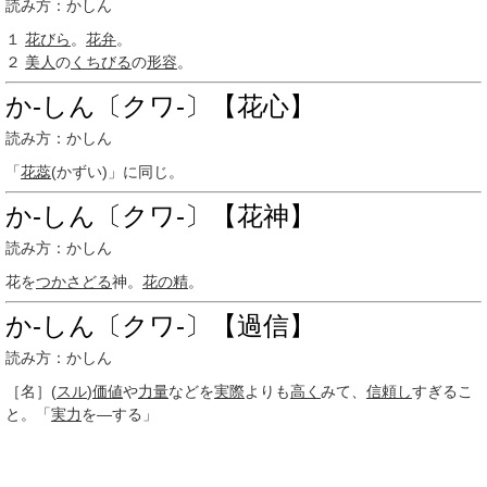
読み方：かしん
１
花びら
。
花弁
。
２
美人
の
くちびる
の
形容
。
か‐しん〔クワ‐〕【花心】
読み方：かしん
「
花蕊
(かずい)」に同じ。
か‐しん〔クワ‐〕【花神】
読み方：かしん
花を
つかさどる
神。
花の精
。
か‐しん〔クワ‐〕【過信】
読み方：かしん
［名］
(
スル
)
価値
や
力量
などを
実際
よりも
高く
みて、
信頼し
すぎるこ
と。「
実力
を―する」