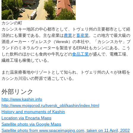
カシンの町
カシンスキー地区の中心都市として、トヴェリ州の主要都市として経
済的にも重要である。主な産業は
農業
と
畜産業
。この地方で最大級の
酒造メーカー・ヴェレスク（Veresk）の本社や、「カシンスカヤ」ブ
ランドのミネラルウォーターを製造するERA社もカシンにある。こう
した飲料のほかにも食肉や牛乳などの
食品工業
が盛んで、電機工場、
繊維工場も稼働している。
また温泉療養地やリゾートとして知られ、トヴェリ州の人々が休暇を
カシンカ川沿いの野原で過ごしている。
外部リンク
http://www.kashin.info
http://www.mojgorod.ru/tversk_obl/kashin/index.html
History and monuments of Kashin
Location via Encarta Maps
Satellite photo via Google Maps
Satellite photo from www.spaceimaging.com, taken on 11 April, 2002