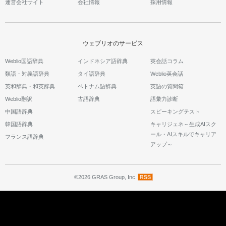
運営会社サイト
会社情報
採用情報
ウェブリオのサービス
Weblio国語辞典
インドネシア語辞典
英会話コラム
類語・対義語辞典
タイ語辞典
Weblio英会話
英和辞典・和英辞典
ベトナム語辞典
英語の質問箱
Weblio翻訳
古語辞典
語彙力診断
中国語辞典
スピーキングテスト
韓国語辞典
キャリジェネ～生成AIスク
ール・AIスキルでキャリア
フランス語辞典
アップ～
©2026 GRAS Group, Inc.