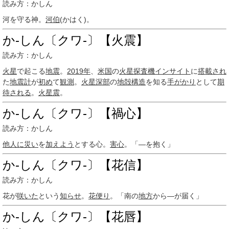
読み方：かしん
河を守る神。
河伯
(かはく)。
か‐しん〔クワ‐〕【火震】
読み方：かしん
火星
で起こる
地震
。
2019年
、
米国
の
火星探査機インサイト
に
搭載され
た
地震計
が
初め
て
観測
。
火星
深部
の
地殻構造
を知る
手がかり
として
期
待される
。
火星震
。
か‐しん〔クワ‐〕【禍心】
読み方：かしん
他人に
災い
を
加えよう
とする心。
害心
。「―を抱く」
か‐しん〔クワ‐〕【花信】
読み方：かしん
花が
咲いた
という
知らせ
。
花便り
。「南の
地方
から―が届く」
か‐しん〔クワ‐〕【花唇】