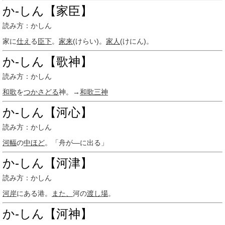
か‐しん【家臣】
読み方：かしん
家に
仕え
る
臣下
。
家来
(けらい)。
家人
(けにん)。
か‐しん【歌神】
読み方：かしん
和歌
を
つかさどる
神。→
和歌三神
か‐しん【河心】
読み方：かしん
河幅
の
中ほど
。「舟が―に出る」
か‐しん【河津】
読み方：かしん
河岸
にある港。
また、
河の
渡し場
。
か‐しん【河神】