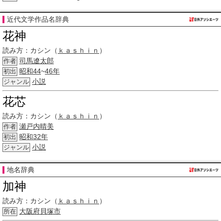
近代文学作品名辞典
花神
読み方：
カシン（
ｋａｓｈｉｎ
）
司馬遼太郎
作者
昭和
44
~
46年
初出
小説
ジャンル
花芯
読み方：
カシン（
ｋａｓｈｉｎ
）
瀬戸内晴美
作者
昭和32年
初出
小説
ジャンル
地名辞典
加神
読み方：
カシン（
ｋａｓｈｉｎ
）
大阪府
貝塚市
所在