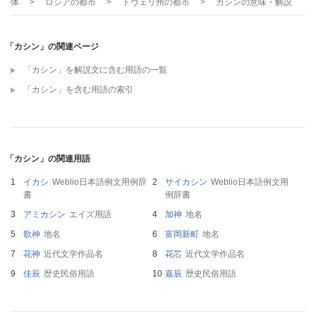
体
>
ロシアの都市
>
トヴェリ州の都市
>
カシン
の意味・解説
「カシン」の関連ページ
「カシン」を解説文に含む用語の一覧
「カシン」を含む用語の索引
「カシン」の関連用語
イカシ
Weblio日本語例文用例辞
サイカシン
Weblio日本語例文用
書
例辞書
アミカシン
エイズ用語
加神
地名
歌神
地名
富岡新町
地名
花神
近代文学作品名
花芯
近代文学作品名
佳辰
歴史民俗用語
嘉辰
歴史民俗用語