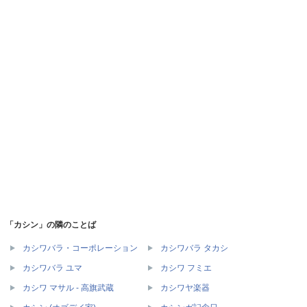
「カシン」の隣のことば
カシワバラ・コーポレーション
カシワバラ タカシ
カシワバラ ユマ
カシワ フミエ
カシワ マサル - 高旗武蔵
カシワヤ楽器