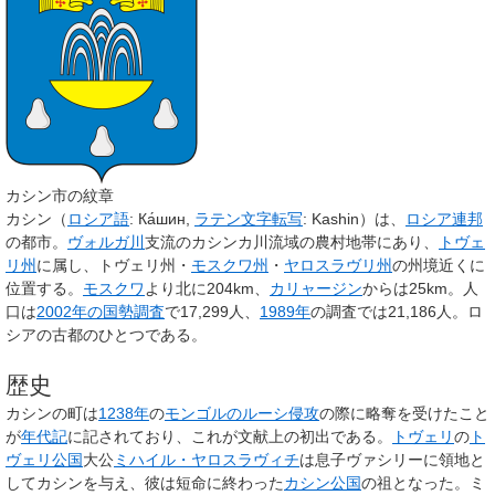
カシン市の紋章
カシン
（
ロシア語
:
Ка́шин
,
ラテン文字転写
:
Kashin
）は、
ロシア連邦
の都市。
ヴォルガ川
支流のカシンカ川流域の農村地帯にあり、
トヴェ
リ州
に属し、トヴェリ州・
モスクワ州
・
ヤロスラヴリ州
の州境近くに
位置する。
モスクワ
より北に204km、
カリャージン
からは25km。人
口は
2002年の国勢調査
で17,299人、
1989年
の調査では21,186人。ロ
シアの古都のひとつである。
歴史
カシンの町は
1238年
の
モンゴルのルーシ侵攻
の際に略奪を受けたこと
が
年代記
に記されており、これが文献上の初出である。
トヴェリ
の
ト
ヴェリ公国
大公
ミハイル・ヤロスラヴィチ
は息子ヴァシリーに領地と
してカシンを与え、彼は短命に終わった
カシン公国
の祖となった。ミ