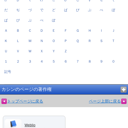
だ
ぢ
づ
で
ど
ば
び
ぶ
べ
ぼ
ぱ
ぴ
ぷ
ぺ
ぽ
Ａ
Ｂ
Ｃ
Ｄ
Ｅ
Ｆ
Ｇ
Ｈ
Ｉ
Ｊ
Ｋ
Ｌ
Ｍ
Ｎ
Ｏ
Ｐ
Ｑ
Ｒ
Ｓ
Ｔ
Ｕ
Ｖ
Ｗ
Ｘ
Ｙ
Ｚ
１
２
３
４
５
６
７
８
９
０
記号
カシンのページの著作権
トップページに戻る
ページ上部に戻る
Weblio