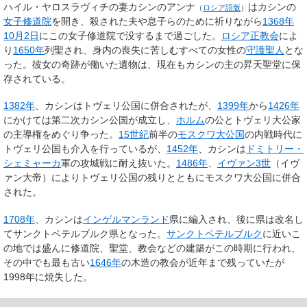
ハイル・ヤロスラヴィチの妻
カシンのアンナ
はカシンの
（
ロシア語版
）
女子修道院
を開き、殺された夫や息子らのために祈りながら
1368年
10月2日
にこの女子修道院で没するまで過ごした。
ロシア正教会
によ
り
1650年
列聖され、身内の喪失に苦しむすべての女性の
守護聖人
とな
った。彼女の奇跡が働いた遺物は、現在もカシンの主の昇天聖堂に保
存されている。
1382年
、カシンはトヴェリ公国に併合されたが、
1399年
から
1426年
にかけては第二次カシン公国が成立し、
ホルム
の公とトヴェリ大公家
の主導権をめぐり争った。
15世紀
前半の
モスクワ大公国
の内戦時代に
トヴェリ公国も介入を行っているが、
1452年
、カシンは
ドミトリー・
シェミャーカ
軍の攻城戦に耐え抜いた。
1486年
、
イヴァン3世
（イヴ
ァン大帝）によりトヴェリ公国の残りとともにモスクワ大公国に併合
された。
1708年
、カシンは
インゲルマンランド
県に編入され、後に県は改名し
てサンクトペテルブルク県となった。
サンクトペテルブルク
に近いこ
の地では盛んに修道院、聖堂、教会などの建築がこの時期に行われ、
その中でも最も古い
1646年
の木造の教会が近年まで残っていたが
1998年に焼失した。