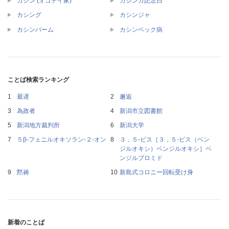
カシン (オゴデイ家)
カシンガ記念日
カシング
カシンジャ
カシンバーム
カシンベック病
ことば検索ランキング
最遅
邂逅
為政者
新潟市立図書館
新潟地方裁判所
新潟大学
５β‐フェニルオキソラン‐２‐オン
３，５‐ビス［３，５‐ビス（ベン
ジルオキシ）ベンジルオキシ］ベ
ンジルブロミド
黙祷
新島式コロニー回転受け身
新着のことば