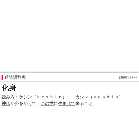
難読語辞典
化身
読み方：
ケシン
（ｋｅｓｈｉｎ）， カシン（
ｋａｓｈｉｎ
）
神仏
が姿をかえて、
この世
に
生まれて
来ること