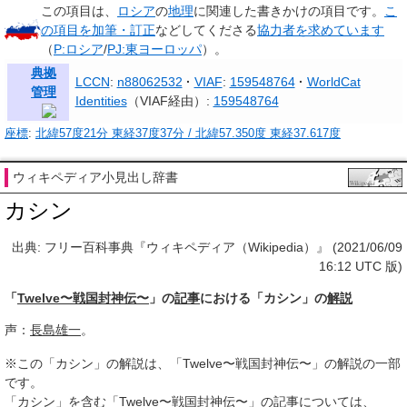
この項目は、
ロシア
の
地理
に関連した
書きかけの項目
です。
こ
の項目を加筆・訂正
などしてくださる
協力者を求めています
（
P:ロシア
/
PJ:東ヨーロッパ
）。
典拠
LCCN
:
n88062532
VIAF
:
159548764
WorldCat
管理
Identities
（VIAF経由）:
159548764
座標
:
北緯57度21分
東経37度37分
/
北緯57.350度 東経37.617度
ウィキペディア小見出し辞書
カシン
出典: フリー百科事典『ウィキペディア（Wikipedia）』 (2021/06/09
16:12 UTC 版)
「
Twelve〜戦国封神伝〜
」の
記事
における「カシン」の
解説
声：
長島雄一
。
※この「カシン」の解説は、「Twelve〜戦国封神伝〜」の解説の一部
です。
「カシン」を含む「Twelve〜戦国封神伝〜」の記事については、