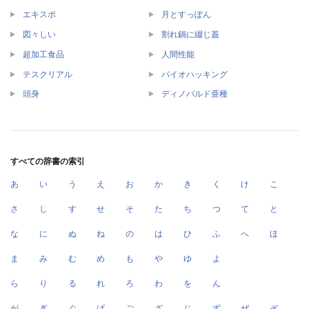
エキスポ
月とすっぽん
図々しい
割れ鍋に綴じ蓋
超加工食品
人間性能
テスクリアル
バイオハッキング
頭身
ディノバルド亜種
すべての辞書の索引
あ
い
う
え
お
か
き
く
け
こ
さ
し
す
せ
そ
た
ち
つ
て
と
な
に
ぬ
ね
の
は
ひ
ふ
へ
ほ
ま
み
む
め
も
や
ゆ
よ
ら
り
る
れ
ろ
わ
を
ん
が
ぎ
ぐ
げ
ご
ざ
じ
ず
ぜ
ぞ