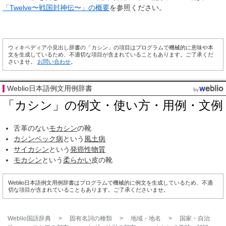
「Twelve〜戦国封神伝〜」の概要
を参照ください。
ウィキペディア小見出し辞書の「カシン」の項目はプログラムで機械的に意味や本
文を生成しているため、不適切な項目が含まれていることもあります。ご了承くだ
さいませ。
お問い合わせ
。
Weblio日本語例文用例辞書
「カシン」の例文・使い方・用例・文例
舌革のない
モカシン
の靴
カシンベック病
という
風土病
サイカシン
という
発癌性物質
モカシン
という
柔らかい
皮の靴
Weblio日本語例文用例辞書はプログラムで機械的に例文を生成しているため、不適
切な項目が含まれていることもあります。ご了承くださいませ。
Weblio国語辞典
>
固有名詞の種類
>
地域・地名
>
国家・自治