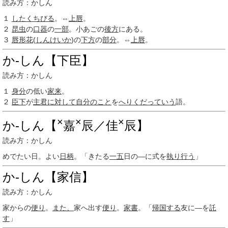
読み方：かしん
１
したくちびる
。⇔
上唇
。
２
昆虫
の
口器
の
一部
。小あごの
後方
にある。
３
唇形花
(
しんけいか
)の
下方
の
部分
。⇔
上唇
。
か‐しん【下臣】
読み方：かしん
１
身分
の低い
家来
。
２
臣下
が
主君
に対して
自分のこと
を
へりくだっていう
語。
×
×
×
か‐しん【
嘉
辰／佳
辰】
読み方：かしん
めでたい日。よい
日柄
。「きたる
一五
日の―に式を
執り行う
」
か‐しん【家信】
読み方：かしん
家からの
便り
。
また、
家へ出す
便り
。
家書
。「
帰国する
友に―を
託
す
」