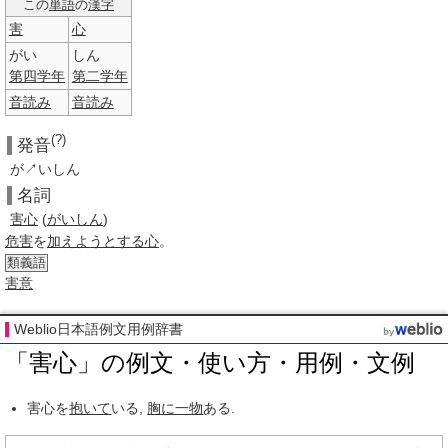
この
単語
の
漢字
害
心
がい
しん
第四
学年
第二
学年
音読み
音読み
(?)
発音
が↗いしん
名詞
害
心
(
がいしん
)
危害
を
加え
ようとする
心
。
類義語
害意
Weblio日本語例文用例辞書
「害心」の例文・使い方・用例・文例
害心を
抱いて
いる,
胸に一物
ある.