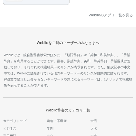
Weblioのアプリ一覧を見る
Weblioをご覧のユーザーのみなさまへ
Weblioでは、統合型辞書検索のほかに、「類語辞典」や「英和・和英辞典」、「手話
辞典」を利用することができます。辞書、類語辞典、英和・和英辞典、手話辞典は連
動しており、それぞれの検索結果へのリンクが表示されます。また、解説記事の本文
中では、Weblioに登録されている他のキーワードへのリンクが自動的に貼られます。
解説文で登場した分からないキーワードや気になるキーワードは、1クリックで検索結
果を表示することができます。
Weblio辞書のカテゴリ一覧
カテゴリトップ
建物・不動産
食品
ビジネス
学問
人名
業界用語
文化
方言