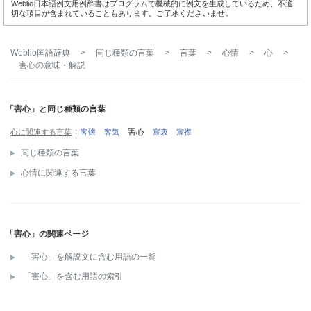
Weblio日本語例文用例辞書はプログラムで機械的に例文を生成しているため、不適
切な項目が含まれていることもあります。ご了承くださいませ。
Weblio国語辞典
>
同じ種類の言葉
>
言葉
>
心情
>
心
>
害心
の意味・解説
「害心」と同じ種類の言葉
害心
心に関連する言葉
客懐
客気
宸衷
宸襟
同じ種類の言葉
心情に関連する言葉
「害心」の関連ページ
「害心」を解説文に含む用語の一覧
「害心」を含む用語の索引