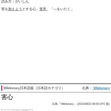
読み方：がいしん
害を
加えよう
とする心。
害意
。「―をいだく」
Wiktionary日本語版（日本語カテゴリ）
出典：
Wiktionary
害心
出典:『Wiktionary』 (2021/08/22 09:54 UTC 版)