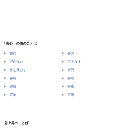
「害心」の隣のことば
害に
害の
害のない
害をなす
害を及ぼす
害児
害悪
害意
害敵
害毒
害物
害獣
急上昇のことば