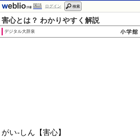
国語
ログイン
検索
害心とは？ わかりやすく解説
デジタル大辞泉
がい‐しん【害心】