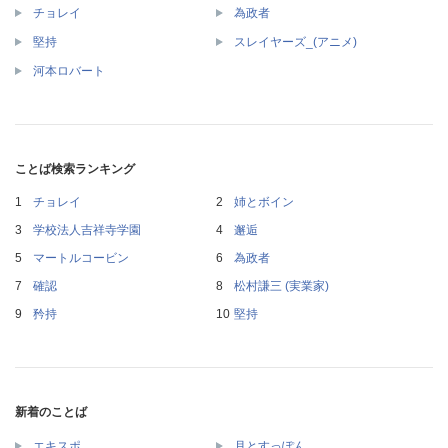
チョレイ
為政者
堅持
スレイヤーズ_(アニメ)
河本ロバート
ことば検索ランキング
チョレイ
姉とボイン
学校法人吉祥寺学園
邂逅
マートルコービン
為政者
確認
松村謙三 (実業家)
矜持
堅持
新着のことば
エキスポ
月とすっぽん