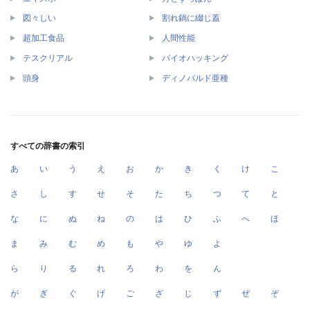
図々しい
割れ鍋に綴じ蓋
超加工食品
人間性能
テスクリアル
バイオハッキング
頭身
ディノバルド亜種
すべての辞書の索引
あ
い
う
え
お
か
き
く
け
こ
さ
し
す
せ
そ
た
ち
つ
て
と
な
に
ぬ
ね
の
は
ひ
ふ
へ
ほ
ま
み
む
め
も
や
ゆ
よ
ら
り
る
れ
ろ
わ
を
ん
が
ぎ
ぐ
げ
ご
ざ
じ
ず
ぜ
ぞ