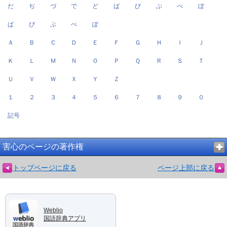
だ
ぢ
づ
で
ど
ば
び
ぶ
べ
ぼ
ぱ
ぴ
ぷ
ぺ
ぽ
Ａ
Ｂ
Ｃ
Ｄ
Ｅ
Ｆ
Ｇ
Ｈ
Ｉ
Ｊ
Ｋ
Ｌ
Ｍ
Ｎ
Ｏ
Ｐ
Ｑ
Ｒ
Ｓ
Ｔ
Ｕ
Ｖ
Ｗ
Ｘ
Ｙ
Ｚ
１
２
３
４
５
６
７
８
９
０
記号
害心のページの著作権
トップページに戻る
ページ上部に戻る
Weblio
国語辞典アプリ