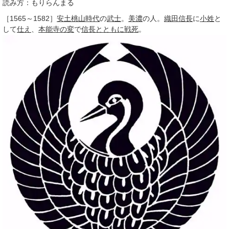
読み方：もりらんまる
［1565～1582］
安土桃山時代
の
武士
。
美濃
の人。
織田信長
に
小姓
と
して
仕え
、
本能寺の変
で
信長
とともに
戦死
。