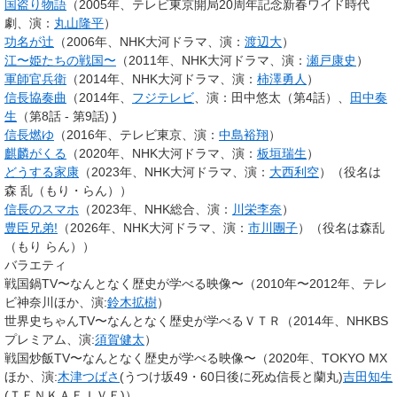
国盗り物語
（2005年、テレビ東京開局20周年記念新春ワイド時代
劇、演：
丸山隆平
）
功名が辻
（2006年、NHK大河ドラマ、演：
渡辺大
）
江〜姫たちの戦国〜
（2011年、NHK大河ドラマ、演：
瀬戸康史
）
軍師官兵衛
（2014年、NHK大河ドラマ、演：
柿澤勇人
）
信長協奏曲
（2014年、
フジテレビ
、演：田中悠太（第4話）、
田中奏
生
（第8話 - 第9話) )
信長燃ゆ
（2016年、テレビ東京、演：
中島裕翔
）
麒麟がくる
（2020年、NHK大河ドラマ、演：
板垣瑞生
）
どうする家康
（2023年、NHK大河ドラマ、演：
大西利空
）（役名は
森 乱（もり・らん））
信長のスマホ
（2023年、NHK総合、演：
川栄李奈
）
豊臣兄弟!
（2026年、NHK大河ドラマ、演：
市川團子
）（役名は森乱
（もり らん））
バラエティ
戦国鍋TV〜なんとなく歴史が学べる映像〜（2010年〜2012年、テレ
ビ神奈川ほか、演:
鈴木拡樹
）
世界史ちゃんTV〜なんとなく歴史が学べるＶＴＲ（2014年、NHKBS
プレミアム、演:
須賀健太
）
戦国炒飯TV〜なんとなく歴史が学べる映像〜（2020年、TOKYO MX
ほか、演:
木津つばさ
(うつけ坂49・60日後に死ぬ信長と蘭丸)
吉田知生
(ＴＥＮＫＡＦＩＶＥ)）