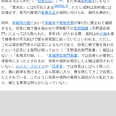
田島を与えられた（『
信長公記
』）
。また美濃
岩村城
主にもなっ
[
3
]
[
4
]
[
注 2
]
た。『寛永伝』には5万石とある
。ただし成利は岩村城には
在城せず、長可の家老の
各務元正
が成利に付けられ、城代を務めた。
同年、
本能寺の変
において
本能寺
で
明智光秀
の軍1万に囲まれて健闘
するも、信長に槍で傷を負わせた明智配下の
安田国継
（天野源右衛
門）によって討ち取られた。享年18。討たれる際、成利は白
小袖
を着
て修善寺の平元結びで髪を茶筅髷に結っていたといわれる。ただし、
これは源右衛門本人の証言によるものであり、信長に槍で傷を負わせ
たという証言にも疑問が残っており（『天野源右衛門覚書』）確証は
ない（『名将言行録』）。『
本城惣右衛門覚書
』では自身らが最初に
本能寺に入ったとされるが、信長や成利を明示した人物は描写されて
いない。
ルイス・フロイス
の『
日本史
』では信長はしばらく戦った
が、腕に銃弾を受けると、自ら部屋に入り、襖を閉じてそこで自害し
たとされている。このように信長や成利の最期も諸説が入り乱れてお
り、確たる事実は明らかになっていない。