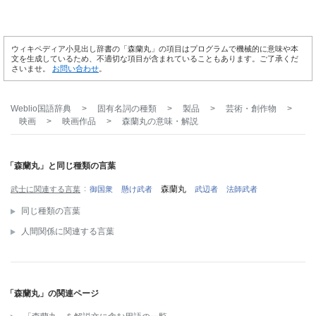
ウィキペディア小見出し辞書の「森蘭丸」の項目はプログラムで機械的に意味や本
文を生成しているため、不適切な項目が含まれていることもあります。ご了承くだ
さいませ。
お問い合わせ
。
Weblio国語辞典
>
固有名詞の種類
>
製品
>
芸術・創作物
>
映画
>
映画作品
>
森蘭丸
の意味・解説
「森蘭丸」と同じ種類の言葉
森蘭丸
武士に関連する言葉
御国衆
懸け武者
武辺者
法師武者
同じ種類の言葉
人間関係に関連する言葉
「森蘭丸」の関連ページ