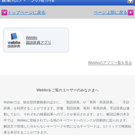
トップページに戻る
ページ上部に戻る
Weblio
国語辞典アプリ
Weblioのアプリ一覧を見る
Weblioをご覧のユーザーのみなさまへ
Weblioでは、統合型辞書検索のほかに、「類語辞典」や「英和・和英辞典」、「手話
辞典」を利用することができます。辞書、類語辞典、英和・和英辞典、手話辞典は連
動しており、それぞれの検索結果へのリンクが表示されます。また、解説記事の本文
中では、Weblioに登録されている他のキーワードへのリンクが自動的に貼られます。
解説文で登場した分からないキーワードや気になるキーワードは、1クリックで検索結
果を表示することができます。