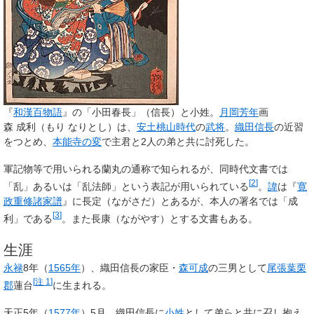
『
和漢百物語
』の「小田春長」（信長）と小姓。
月岡芳年
画
森 成利
（もり なりとし）は、
安土桃山時代
の
武将
。
織田信長
の近習
をつとめ、
本能寺の変
で主君と2人の弟と共に討死した。
軍記物等で用いられる
蘭丸
の通称で知られるが、同時代文書では
[
2
]
「
乱
」あるいは「
乱法師
」という表記が用いられている
。
諱
は『
寛
政重修諸家譜
』に
長定
（ながさだ）とあるが、本人の署名では「成
[
3
]
利」である
。また長康（ながやす）とする文書もある。
生涯
永禄
8年（
1565年
）、織田信長の家臣・
森可成
の三男として
尾張
葉栗
[
注 1
]
郡
蓮台
に生まれる。
天正5年（
1577年
）5月、織田信長に
小姓
として弟らと共に召し抱え