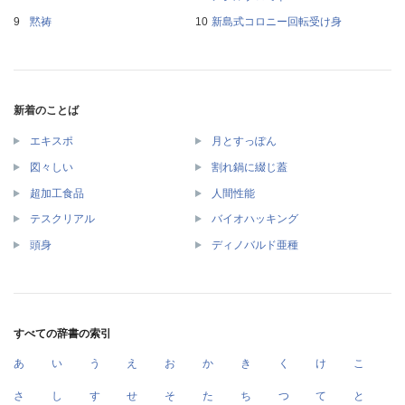
黙祷
新島式コロニー回転受け身
新着のことば
エキスポ
月とすっぽん
図々しい
割れ鍋に綴じ蓋
超加工食品
人間性能
テスクリアル
バイオハッキング
頭身
ディノバルド亜種
すべての辞書の索引
あ
い
う
え
お
か
き
く
け
こ
さ
し
す
せ
そ
た
ち
つ
て
と