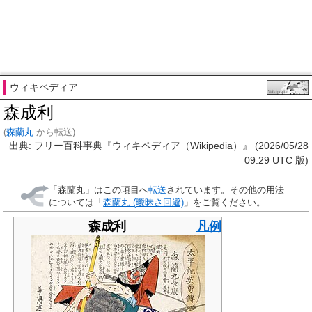
ウィキペディア
森成利
(
森蘭丸
から転送)
出典: フリー百科事典『ウィキペディア（Wikipedia）』 (2026/05/28
09:29 UTC 版)
「
森蘭丸
」はこの項目へ
転送
されています。その他の用法
については「
森蘭丸 (曖昧さ回避)
」をご覧ください。
森成利
凡例