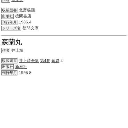
作者
北斎
秘画
収載図書
徳間書店
出版社
1986.4
刊行年月
徳間文庫
シリーズ名
森蘭丸
井上靖
作者
井上靖
全集
第4巻
短篇
4
収載図書
新潮社
出版社
1995.8
刊行年月