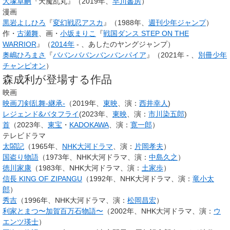
大塚卓嗣
『天魔乱丸』（2019年、
早川書房
）
漫画
黒岩よしひろ
『
変幻戦忍アスカ
』（1988年、
週刊少年ジャンプ
）
作・
古瀬舞
、画・
小坂まりこ
『
戦国ダンス STEP ON THE
WARRIOR
』（
2014年
- 、あしたのヤングジャンプ）
奥嶋ひろまさ
『
ババンババンバンバンパイア
』（2021年 - 、
別冊少年
チャンピオン
）
森成利が登場する作品
映画
映画刀剣乱舞-継承-
（2019年、
東映
、演：
西井幸人
)
レジェンド&バタフライ
(2023年、
東映
、演：
市川染五郎
)
首
（2023年、
東宝
・
KADOKAWA
、演：
寛一郎
）
テレビドラマ
太閤記
（1965年、
NHK大河ドラマ
、演：
片岡孝夫
）
国盗り物語
（1973年、NHK大河ドラマ、演：
中島久之
）
徳川家康
（1983年、NHK大河ドラマ、演：
土家歩
）
信長 KING OF ZIPANGU
（1992年、NHK大河ドラマ、演：
竜小太
郎
）
秀吉
（1996年、NHK大河ドラマ、演：
松岡昌宏
）
利家とまつ〜加賀百万石物語〜
（2002年、NHK大河ドラマ、演：
ウ
エンツ瑛士
）