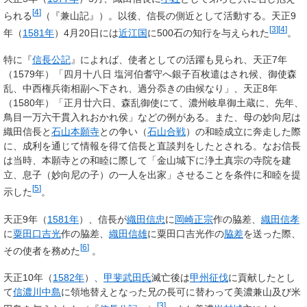
[
4
]
られる
（『兼山記』）。以後、信長の側近として活動する。天正9
[
3
]
[
4
]
年（
1581年
）4月20日には
近江国
に500石の知行を与えられた
。
特に『
信長公記
』によれば、使者としての活躍も見られ、天正7年
（1579年）「四月十八日 塩河伯耆守へ銀子百枚遣はされ候、御使森
乱、中西権兵衛相副へ下され、過分忝きの由候なり」、天正8年
（1580年）「正月廿六日、森乱御使にて、濃州岐阜御土蔵に、先年、
鳥目一万六干貫入れおかれ侯」などの例がある。また、母の妙向尼は
織田信長と
石山本願寺
との争い（
石山合戦
）の和睦成立に奔走した際
に、成利を通じて情報を得て信長と直談判をしたとされる。なお信長
は当時、本願寺との和睦に際して「金山城下に浄土真宗の寺院を建
立、息子（妙向尼の子）の一人を出家」させることを条件に和睦を提
[
5
]
示した
。
天正9年（
1581年
）、信長が
織田信忠
に
岡崎正宗
作の脇差、
織田信孝
に
粟田口吉光
作の脇差、
織田信雄
に粟田口吉光作の
脇差
を送った際、
[
6
]
その使者を務めた
。
天正10年（
1582年
）、
甲斐
武田氏
滅亡後は
甲州征伐
に貢献したとし
て
信濃
川中島
に領地替えとなった兄の長可に替わって美濃兼山及び米
[
3
]