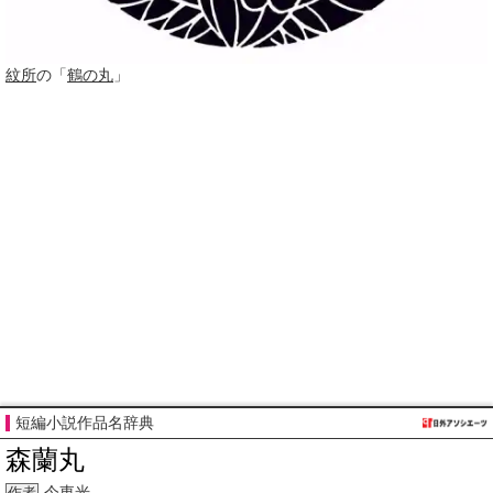
紋所
の「
鶴の丸
」
短編小説作品名辞典
森蘭丸
今東光