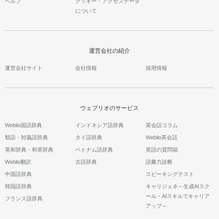
ヘルプ
クッキー・アクセスデータ
について
運営会社の紹介
運営会社サイト
会社情報
採用情報
ウェブリオのサービス
Weblio国語辞典
インドネシア語辞典
英会話コラム
類語・対義語辞典
タイ語辞典
Weblio英会話
英和辞典・和英辞典
ベトナム語辞典
英語の質問箱
Weblio翻訳
古語辞典
語彙力診断
中国語辞典
スピーキングテスト
韓国語辞典
キャリジェネ～生成AIスク
ール・AIスキルでキャリア
フランス語辞典
アップ～