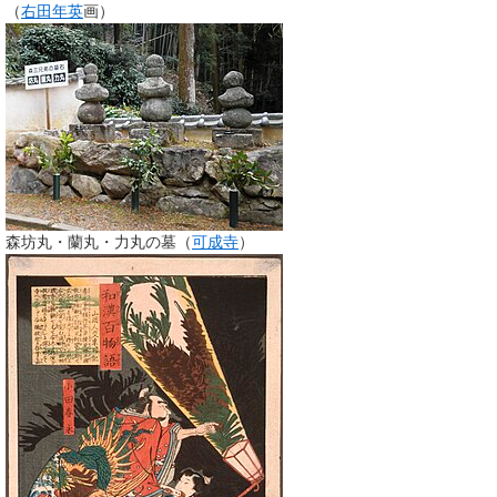
（
右田年英
画）
森坊丸・蘭丸・力丸の墓（
可成寺
）