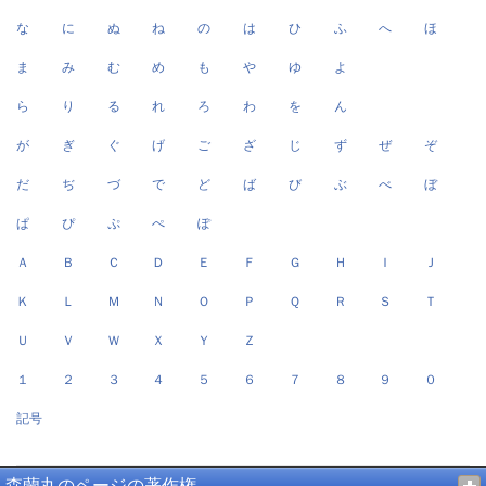
な
に
ぬ
ね
の
は
ひ
ふ
へ
ほ
ま
み
む
め
も
や
ゆ
よ
ら
り
る
れ
ろ
わ
を
ん
が
ぎ
ぐ
げ
ご
ざ
じ
ず
ぜ
ぞ
だ
ぢ
づ
で
ど
ば
び
ぶ
べ
ぼ
ぱ
ぴ
ぷ
ぺ
ぽ
Ａ
Ｂ
Ｃ
Ｄ
Ｅ
Ｆ
Ｇ
Ｈ
Ｉ
Ｊ
Ｋ
Ｌ
Ｍ
Ｎ
Ｏ
Ｐ
Ｑ
Ｒ
Ｓ
Ｔ
Ｕ
Ｖ
Ｗ
Ｘ
Ｙ
Ｚ
１
２
３
４
５
６
７
８
９
０
記号
森蘭丸のページの著作権