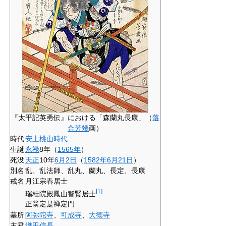
『太平記英勇伝』における「森蘭丸長康」（
落
合芳幾
画）
時代
安土桃山時代
生誕
永禄
8年（
1565年
）
死没
天正
10年
6月2日
（
1582年
6月21日
）
別名
乱、乱法師、乱丸、蘭丸、長定、長康
戒名
月江宗春居士
[
1
]
瑞桂院殿鳳山智賢居士
正翁定是禅定門
墓所
阿弥陀寺
、
可成寺
、
大徳寺
主君
織田信長