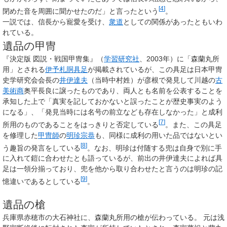
[
4
]
閉めた音を周囲に聞かせたのだ」と言ったという
。
一説では、信長から寵愛を受け、
衆道
としての関係があったともいわ
れている。
遺品の甲冑
『決定版 図説・戦国甲冑集』（
学習研究社
、2003年）に「森蘭丸所
用」とされる
伊予札胴具足
が掲載されているが、この具足は日本甲冑
史学研究会会長の
井伊達夫
（当時中村姓）が彦根で発見して川越の
古
美術商
奥平長良に譲ったものであり、両人とも名前を公表することを
承知した上で「真実を記しておかないと誤ったことが歴史事実のよう
になる」、「発見当時には名号の前立なども存在しなかった」と成利
[
7
]
所用のものであることをはっきりと否定している
。また、この具足
を修理した
甲冑師
の
明珍宗恭
も、同様に成利の用いた品ではないとい
[
8
]
う趣旨の発言をしている
。なお、明珍は付随する兜は自身で別に手
に入れて鎧に合わせたとも語っているが、前出の井伊達夫によれば具
足は一領分揃っており、兜を他から取り合わせたと言うのは明珍の記
[
9
]
憶違いであるとしている
。
遺品の槍
兵庫県赤穂市の大石神社に、森蘭丸所用の槍が伝わっている。 元は浅