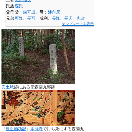
氏族
森氏
父母
父：
森可成
、母：
妙向尼
兄弟
可隆
、
長可
、
成利
、
長隆
、
長氏
、
忠政
テンプレートを表示
安土城
跡にある伝森蘭丸邸跡
『
豊臣勲功記
』
本能寺
で討ち死にする森蘭丸