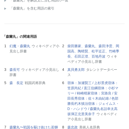
「森蘭丸」を解説文に含む用語の一覧
「森蘭丸」を含む用語の索引
「森蘭丸」の関連用語
幻魔・森蘭丸
ウィキペディア小
柴田勝家、森蘭丸、森田浄雲、岡
見出し辞書
国高、陶晴賢、松平近正、竹崎季
長、石田正澄、百地丹波
ウィキ
ペディア小見出し辞書
森長可
ウィキペディア小見出し
真貝勇太郎
タレントデータベー
辞書
ス
森 長定
戦国武将辞典
宿体：加瀬賢三 / 上杉景虎宿体：
笠原尚紀 / 直江信綱宿体：小杉マ
リー / 柿崎晴家宿体：宮路良 / 安
田長秀宿体：佐々木由紀雄 / 色部
勝長朽木慎治宿体：ジェイムス・
D・ハンドウ / 森蘭丸名詰幸太高
坂弾正北里美奈子
ウィキペディ
ア小見出し辞書
森蘭丸〜戦国を駆け抜けた若獅
森忠政
美術人名辞典