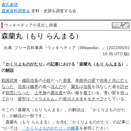
森氏家譜
森家資料調査会
史料・史跡を調査する会
ウィキペディア小見出し辞書
森蘭丸（もり らんまる）
出典: フリー百科事典『ウィキペディア（Wikipedia）』 (2022/05/01
16:35 UTC 版)
「
かくりよものがたり
」の
記事
における「森蘭丸（
もり らんまる
）」
の
解説
戦国武将
・
織田信長
の
小姓
だった
美童
。
本能寺の変
で
信長
と共に
亡く
なった
。
信長
は
幽界
の底へ
沈んだ
が、
蘭丸
は
信長
を仇なした者を
許せ
ず
怨霊
になった
。
上半身
の
露出度
が高い服を
着て
いる。青い髪を
持っ
て
おり、
髪型
は
『ドラえもん』
の
骨川スネ夫
を
モチーフ
としている。
※この「森蘭丸（もり らんまる）」の解説は、「かくりよものがた
り」の解説の一部です。
「森蘭丸（もり らんまる）」を含む「かくりよものがたり」の記事に
ついては、
「かくりよものがたり」の概要
を参照ください。