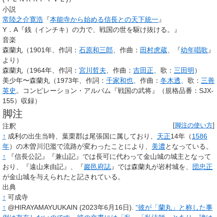
小説
常陸之介寛浩
『
本能寺から始める信長との天下統一
』
Y．A『銭（インチキ）の力で、戦国の世を駆け抜ける。』
音楽
森蘭丸（1901年、作詞：
石原和三郎
、作曲：
田村虎蔵
、『
幼年唱歌
』
より）
森蘭丸（1964年、作詞：
宮川哲夫
、作曲：
吉田正
、歌：
三田明
）
美少年〜森蘭丸（1973年、作詞：
千家和也
、作曲：
冬木透
、歌：
三善
英史
。コンピレーション・アルバム『戦国の武将』（規格品番：SJX-
155）収録）
脚注
注釈
[
脚注の使い方
]
↑
成利の出生当時、葉栗郡は尾張国に属しており、
天正
14年（
1586
年
）の木曽川氾濫で流路が変わったことにより、
美濃
となっている。
↑
『信長公記』『兼山記』では長可に代わって金山城の城主となって
おり、『遠山来由記』、『
巖邑府誌
』では森蘭丸が岩村城を、
団忠正
が金山城を与えられたと記されている。
出典
↑
可成寺
↑
@HIRAYAMAYUUKAIN (2023年6月16日).
“彼が「蘭丸」と称した事