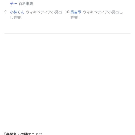
子〜
百科事典
小林くん
ウィキペディア小見出
秀吉隊
ウィキペディア小見出し
し辞書
辞書
「森蘭丸」の隣のことば