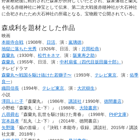
野家断絶後に転封された森家が所持していたとされ、森家藩祖と蘭丸
を祀る赤穂神社に神宝として伝来、第二次大戦後赤穂神社が大石神社
に合祀されたため大石神社の所蔵となる。宝物殿で公開されている。
森成利を題材とした作品
映画
本能寺合戦
（1908年、
日活
、演：
嵐璃徳
）
地獄に落ちた光秀
（1926年、日活、演：
片岡松燕
）
森蘭丸
（1930年、
松竹キネマ
、演：
阪東寿之助
）
森蘭丸
（1955年、日活、演：
中村扇雀（四代目坂田藤十郎）
）
テレビドラマ
森蘭丸〜戦国を駆け抜けた若獅子〜
（1993年、
テレビ東京
、演：
佑季
良一
）
織田信長
（1994年、
テレビ東京
、演：
大沢樹生
）
小説
澤田ふじ子
『森蘭丸』（1986年、
講談社
/ 1990年、
徳間書店
）
小野稔『森蘭丸〈上･下〉』（1988年、
大陸書房
）
八尋舜右
『森蘭丸 乱世を駆け抜けた青春』（1998年、
PHP文庫
）
宮本昌孝
『乱丸〈上･下〉』（2014年、徳間書店）
矢野隆
「焔の首級」（『決戦！本能寺』収録、講談社、2015年 / 講談
社文庫、2018年）