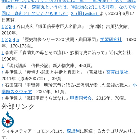
例は存在しないのです。彼の文書には「乱」「乱法師」とあり、諱は
「成利」です。森蘭丸というのは、軍記物などによる呼称。なので今
回は、森乱としていただきました”
.
X（旧Twitter）
より
2023年6月17
日
閲覧.
1
2
3
4
谷口克広『織田信長家臣人名辞典』（第2版）吉川弘文館、
2010年。
1
2
3
4
5
『歴史群像シリーズ20 激闘・織田軍団』
学習研究社
、1990
年、170-173頁。
↑
森嵩正『森蘭丸の母とその流れ～妙願寺史に沿って』近代文芸社、
1996年。
↑
『現代語訳 信長公記』新人物文庫、453頁。
↑
井伊達夫『赤備え-武田と井伊と真田と』（普及版）
宮帯出版社
、
2011年（原著2007年）、39頁。
↑
石田謙司『甲冑師・明珍宗恭と語る-黒沢明が愛した最後の職人』
小
学館スクウェア
、2007年、51頁。
↑
井伊達夫『戦国甲冑うらばなし』
甲冑同考会
、2016年、70頁。
外部リンク
ウィキメディア・コモンズには、
森成利
に関連するカテゴリがありま
す。