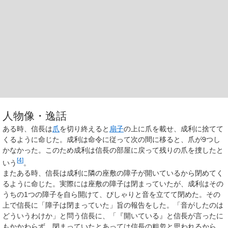
人物像・逸話
ある時、信長は
爪
を切り終えると
扇子
の上に爪を載せ、成利に捨てて
くるように命じた。成利は命令に従って次の間に移ると、爪が9つし
かなかった。このため成利は信長の部屋に戻って残りの爪を捜したと
[
4
]
いう
。
またある時、信長は成利に隣の座敷の障子が開いているから閉めてく
るように命じた。実際には座敷の障子は閉まっていたが、成利はその
うちの1つの障子を自ら開けて、ぴしゃりと音を立てて閉めた。その
上で信長に「障子は閉まっていた」旨の報告をした。「音がしたのは
どういうわけか」と問う信長に、「『開いている』と信長が言ったに
もかかわらず、閉まっていたとあっては信長の粗忽と思われるから、