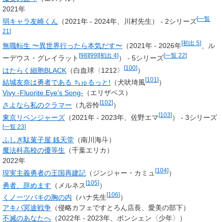
2021年
[
一覧
弱キャラ友崎くん
（2021年 - 2024年、川村先生） - 2シリーズ
21
]
[
初出 5
]
無職転生 〜異世界行ったら本気だす〜
（2021年 - 2026年
、
ル
[
98
]
[
99
]
[
初出 4
]
[
一覧 22
]
ーデウス・グレイラット
） - 5シリーズ
[
100
]
はたらく細胞BLACK
（
白血球
〈1212〉
）
[
101
]
結城友奈は勇者である ちゅるっと!
（
犬吠埼風
）
Vivy -Fluorite Eye's Song-
（エリザベス）
[
102
]
さよなら私のクラマー
（九谷怜
）
[
103
]
東京リベンジャーズ
（2021年 - 2023年、
佐野エマ
） - 3シリーズ
[
一覧 23
]
ふしぎ駄菓子屋 銭天堂
（南川海斗）
魔法科高校の優等生
（千葉エリカ）
2022年
[
104
]
現実主義勇者の王国再建記
（ジンジャー・カミュ
）
[
105
]
勇者、辞めます
（
メルネス
）
[
106
]
くノ一ツバキの胸の内
（
ハナ先生
）
アキバ冥途戦争
（侵略カフェですとろん店長、愛美の部下）
不滅のあなたへ
（2022年 - 2023年、ボンシェン〈少年〉）