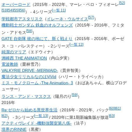
[
52
]
オーバーロード
（2015年 - 2022年、
マーレ・ベロ・フィオーレ
[
53
]
[
54
]
[
55
]
[
56
]
[
一覧 11
]
） - 4シリーズ
[
57
]
学戦都市アスタリスク
（
イレーネ・ウルサイス
）
機動戦士ガンダム 鉄血のオルフェンズ
（2015年 - 2016年、フミタ
[
58
]
ン・アドモス
）
GATE 自衛隊 彼の地にて、斯く戦えり
（2015年 - 2016年、ボーゼ
[
一覧 12
]
ス・コ・パレスティー） - 2シリーズ
純潔のマリア
（エドウィナ）
洲崎西 THE ANIMATION
（内山夕実）
電波教師
（栗林雪乃）
VALKYRIE DRIVE -MERMAID-
（貫井智美）
魔法少女リリカルなのはViVid
（ハリー・トライベッカ）
ミス・モノクローム -The Animation- 3
（おばあちゃん、横山プロデ
ューサー）
[
59
]
ランス・アンド・マスクス
（陽月のり
）
2016年
[
60
]
[
61
]
Re:ゼロから始める異世界生活
（2016年 - 2021年、
パック
[
62
]
[
一覧 13
]
[
63
]
） - 3シリーズ
/ 2020年に第1期新編集版が放送
アクティヴレイド -機動強襲室第八係-
（法子）
境界のRINNE
（黒蜜）