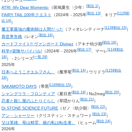
- 2シリーズ
[
初出 1
]
ATRI -My Dear Moments-
（斑鳩夏生〈少年〉
）
[
初出 13
]
[
112
]
[
初
FAIRY TAIL 100年クエスト
（2024年 - 2025年
、キリア
出 14
]
）
[
113
]
[
初出 15
]
魔王軍最強の魔術師は人間だった
（
フィオレンティーナ
）
[
初出 16
]
異世界失格
（レオン
）
[
初出 16
]
カードファイト!! ヴァンガード Divinez
（アキナ幼少期
）
[
初出 17
]
[
114
]
[
初出
科学×冒険サバイバル!
（2024年 - 2026年
、
マーレ
18
]
[
一覧 28
]
） - 2シリーズ
2025年
[
初出 14
]
[
115
]
[
初出
日本へようこそエルフさん。
（魔導竜
/
ウリドラ
16
]
）
[
116
]
[
初出 15
]
SAKAMOTO DAYS
（帯黒
）
[
初出 19
]
[
初出 20
]
シャングリラ・フロンティア
（夏目恵
/ Nu2meg
）
[
初出 21
]
忍者と殺し屋のふたりぐらし
（草隠かりん
）
[
初出 22
]
Dr.STONE SCIENCE FUTURE
（ゼノ〈幼少期〉
）
[
初出 23
]
アン・シャーリー
（クリスティン・スチュワート
）
[
初出 24
]
父は英雄、母は精霊、娘の私は転生者。
（ヒューム
）
2026年