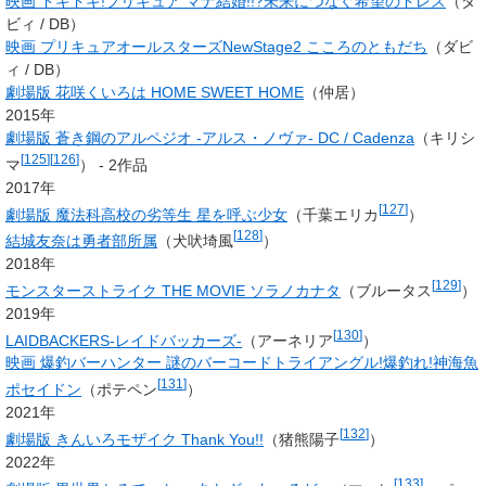
映画 ドキドキ!プリキュア マナ結婚!!?未来につなぐ希望のドレス
（
ダ
ビィ
/
DB
）
映画 プリキュアオールスターズNewStage2 こころのともだち
（
ダビ
ィ
/
DB
）
劇場版 花咲くいろは HOME SWEET HOME
（仲居）
2015年
劇場版 蒼き鋼のアルペジオ -アルス・ノヴァ- DC / Cadenza
（
キリシ
[
125
]
[
126
]
マ
） - 2作品
2017年
[
127
]
劇場版 魔法科高校の劣等生 星を呼ぶ少女
（
千葉エリカ
）
[
128
]
結城友奈は勇者部所属
（
犬吠埼風
）
2018年
[
129
]
モンスターストライク THE MOVIE ソラノカナタ
（ブルータス
）
2019年
[
130
]
LAIDBACKERS-レイドバッカーズ-
（
アーネリア
）
映画 爆釣バーハンター 謎のバーコードトライアングル!爆釣れ!神海魚
[
131
]
ポセイドン
（
ポテペン
）
2021年
[
132
]
劇場版 きんいろモザイク Thank You!!
（
猪熊陽子
）
2022年
[
133
]