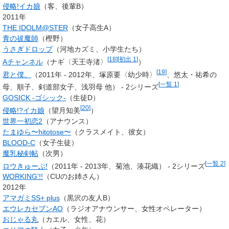
侵略!イカ娘
（客、後輩B）
2011年
THE IDOLM@STER
（女子高生A）
青の祓魔師
（樫野）
うさぎドロップ
（河地カズミ、小学生たち）
[
18
]
[
初出 1
]
Aチャンネル
（
ナギ
〈
天王寺渚
〉
）
[
19
]
君と僕。
（2011年 - 2012年、塚原要〈幼少時〉
、悠太・祐希の
[
一覧 1
]
母、順子、剣道部女子、浅羽母 他） - 2シリーズ
GOSICK -ゴシック-
（生徒D）
[
20
]
侵略!?イカ娘
（望月知美
）
世界一初恋2
（アナウンス）
たまゆら〜hitotose〜
（クラスメイト、彼女）
BLOOD-C
（女子生徒）
魔乳秘剣帖
（次男）
[
一覧 2
]
ロウきゅーぶ!
（2011年 - 2013年、菊池、湊花織） - 2シリーズ
WORKING'!!
（CUのお姉さん）
2012年
アマガミSS+ plus
（黒沢の友人B）
エウレカセブンAO
（ラジオアナウンサー、女性オペレーター）
おじゃる丸
（カエル、女性、花）