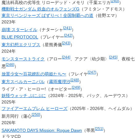
[
240
]
魔法科高校の劣等生 リローデッド・メモリ（
千葉エリカ
）
機動戦士ガンダム 鉄血のオルフェンズG
（フミタン・アドモス）
東京リベンジャーズ ぱずりべ！全国制覇への道
（佐野エマ）
2023年
[
241
]
崩壊:スターレイル
（ナターシャ
）
[
242
]
BLUE PROTOCOL
（プレイヤー
）
[
243
]
東方幻想エクリプス
（星熊勇儀
）
2024年
[
244
]
[
245
]
モンスターストライク
（アロー
、アクア〈幼少期〉
、夜桜七
[
246
]
悪
）
[
247
]
放置少女〜百花繚乱の萌姫たち〜
（フレイヤ
）
[
248
]
東方スペルカーニバル
（
霧雨魔理沙
）
[
249
]
ライブ・ア・ヒーロー!（オービター
）
妖怪ウォッチ ぷにぷに
（2024年 - 2025年、パック、ルーデウス）
2025年
ファイアーエムブレム ヒーローズ
（2025年 - 2026年、
ヘイムダル
）
[
250
]
新月同行（蓮心
）
2026年
[
251
]
SAKAMOTO DAYS Mission: Rogue Dawn
（
帯黒
）
ドラマCD