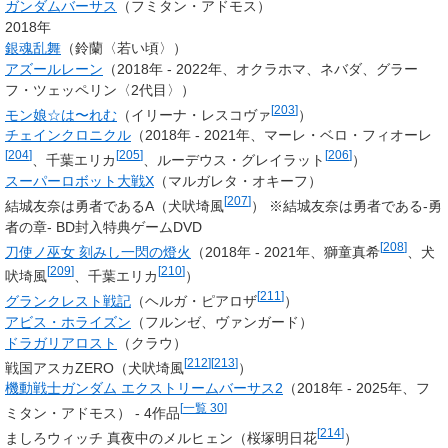
ガンダムバーサス
（フミタン・アドモス）
2018年
銀魂乱舞
（鈴蘭〈若い頃〉）
アズールレーン
（2018年 - 2022年、オクラホマ、ネバダ、グラー
フ・ツェッペリン〈2代目〉）
[
203
]
モン娘☆は〜れむ
（イリーナ・レスコヴァ
）
チェインクロニクル
（2018年 - 2021年、マーレ・ベロ・フィオーレ
[
204
]
[
205
]
[
206
]
、千葉エリカ
、ルーデウス・グレイラット
）
スーパーロボット大戦X
（マルガレタ・オキーフ）
[
207
]
結城友奈は勇者であるA（
犬吠埼風
） ※結城友奈は勇者である-勇
者の章- BD封入特典ゲームDVD
[
208
]
刀使ノ巫女 刻みし一閃の燈火
（2018年 - 2021年、
獅童真希
、犬
[
209
]
[
210
]
吠埼風
、千葉エリカ
）
[
211
]
グランクレスト戦記
（ヘルガ・ピアロザ
）
アビス・ホライズン
（フルンゼ、ヴァンガード）
ドラガリアロスト
（
クラウ
）
[
212
]
[
213
]
戦国アスカZERO（犬吠埼風
）
機動戦士ガンダム エクストリームバーサス2
（2018年 - 2025年、フ
[
一覧 30
]
ミタン・アドモス） - 4作品
[
214
]
ましろウィッチ 真夜中のメルヒェン（
桜塚明日花
）