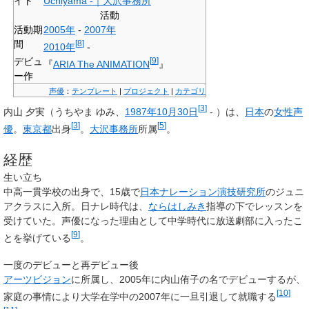
イト
Uchiyama -｜大沢事務所
活動
活動期
2005年
-
2007年
間
[
8
]
2010年
-
デビュ
[
9
]
『
ARIA The ANIMATION
』
ー作
声優
：
テンプレート
|
プロジェクト
|
カテゴリ
[
3
]
内山 夕実
（うちやま ゆみ、
1987年
10月30日
- ）は、
日本
の
女性
声
[
3
]
[
5
]
優
。
東京都
出身
。
大沢事務所
所属
。
経歴
生い立ち
中高一貫学校の出身で、15歳で
日本ナレーション演技研究所
のジュニ
アクラスに入所。日ナレ時代は、
ならはしみき
指導の下でレッスンを
受けていた。声優になった理由として中学時代に放送劇部に入ったこ
[
9
]
とを挙げている
。
一度のデビューと再デビュー後
アーツビジョン
に所属し、2005年に内山侑子の名でデビューするが、
[
10
]
家庭の事情により大学在学中の2007年に一旦引退して就職する