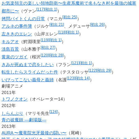
お気楽領主の楽しい領地防衛〜生産系魔術で名もなき村を最強の城塞
[
117
]
[
初出 1
]
都市に〜
（
ヴァン
）
[
初出 25
]
拷問バイトくんの日常
（マニカ
）
[
初出 21
]
[
初出 26
]
アルネの事件簿
（ジルケ
、メデューサ
）
[
118
]
[
初出 1
]
左ききのエレン
（
山岸エレン
）
[
119
]
[
初出 1
]
キルアオ
（
鰐淵瑛里
）
[
初出 27
]
淡島百景
（山本雅子
）
[
120
]
[
初出 28
]
黄泉のツガイ
（桜沢
）
[
121
]
[
初出 1
]
きみが死ぬまで恋をしたい
（フラン
）
[
122
]
[
初出 29
]
転生したらスライムだった件
（テスタロッサ
）
[
123
]
[
初出 14
]
いびってこない義母と義姉
（名護
）
劇場アニメ
2011年
トワノクオン
（オペレーター14）
2012年
[
124
]
しらんぷり
（マリモ先生
）
青の祓魔師 ―劇場版―
2013年
AURA 〜魔竜院光牙最後の闘い〜
（尾崎）