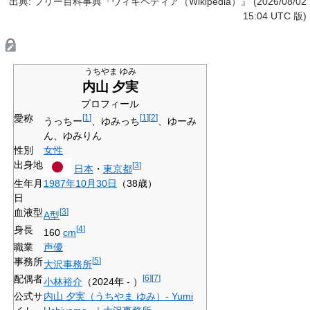
出典: フリー百科事典『ウィキペディア（Wikipedia）』 (2026/08/02
15:04 UTC 版)
うちやま ゆみ
内山 夕実
プロフィール
愛称
[
1
]
[
1
]
[
2
]
うっちー
、ゆみっち
、ゆーみ
ん、ゆみりん
性別
女性
出身地
[
3
]
日本
・
東京都
生年月
1987年
10月30日
（38歳）
日
血液型
[
3
]
A型
身長
[
4
]
160
cm
職業
声優
事務所
[
5
]
大沢事務所
配偶者
[
6
]
[
7
]
小林裕介
（2024年 - ）
公式サ
内山 夕実（うちやま ゆみ）- Yumi