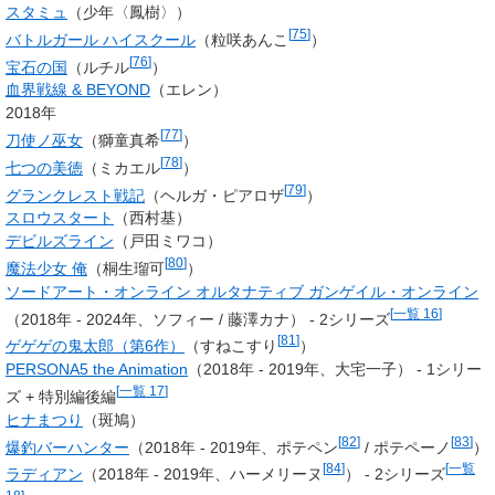
スタミュ
（少年〈鳳樹〉）
[
75
]
バトルガール ハイスクール
（
粒咲あんこ
）
[
76
]
宝石の国
（
ルチル
）
血界戦線 & BEYOND
（エレン）
2018年
[
77
]
刀使ノ巫女
（
獅童真希
）
[
78
]
七つの美徳
（
ミカエル
）
[
79
]
グランクレスト戦記
（ヘルガ・ピアロザ
）
スロウスタート
（西村基）
デビルズライン
（戸田ミワコ）
[
80
]
魔法少女 俺
（桐生瑠可
）
ソードアート・オンライン オルタナティブ ガンゲイル・オンライン
[
一覧 16
]
（2018年 - 2024年、ソフィー / 藤澤カナ） - 2シリーズ
[
81
]
ゲゲゲの鬼太郎（第6作）
（すねこすり
）
PERSONA5 the Animation
（2018年 - 2019年、大宅一子） - 1シリー
[
一覧 17
]
ズ + 特別編後編
ヒナまつり
（斑鳩）
[
82
]
[
83
]
爆釣バーハンター
（2018年 - 2019年、
ポテペン
/ ポテペーノ
）
[
84
]
[
一覧
ラディアン
（2018年 - 2019年、ハーメリーヌ
） - 2シリーズ