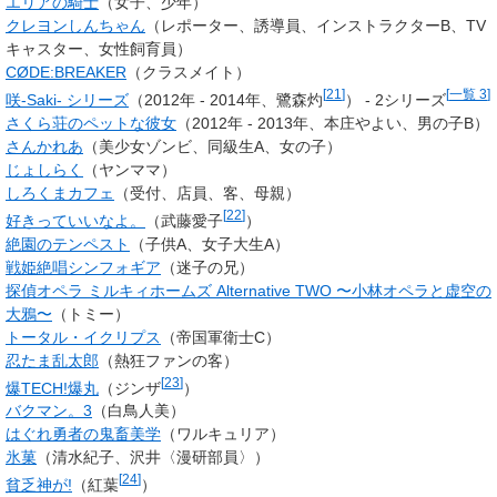
エリアの騎士
（女子、少年）
クレヨンしんちゃん
（レポーター、誘導員、インストラクターB、TV
キャスター、女性飼育員）
CØDE:BREAKER
（クラスメイト）
[
21
]
[
一覧 3
]
咲-Saki- シリーズ
（2012年 - 2014年、
鷺森灼
） - 2シリーズ
さくら荘のペットな彼女
（2012年 - 2013年、本庄やよい、男の子B）
さんかれあ
（美少女ゾンビ、同級生A、女の子）
じょしらく
（ヤンママ）
しろくまカフェ
（受付、店員、客、母親）
[
22
]
好きっていいなよ。
（
武藤愛子
）
絶園のテンペスト
（子供A、女子大生A）
戦姫絶唱シンフォギア
（迷子の兄）
探偵オペラ ミルキィホームズ Alternative TWO 〜小林オペラと虚空の
大鴉〜
（トミー）
トータル・イクリプス
（帝国軍衛士C）
忍たま乱太郎
（熱狂ファンの客）
[
23
]
爆TECH!爆丸
（ジンザ
）
バクマン。3
（白鳥人美）
はぐれ勇者の鬼畜美学
（ワルキュリア）
氷菓
（清水紀子、沢井〈漫研部員〉）
[
24
]
貧乏神が!
（
紅葉
）