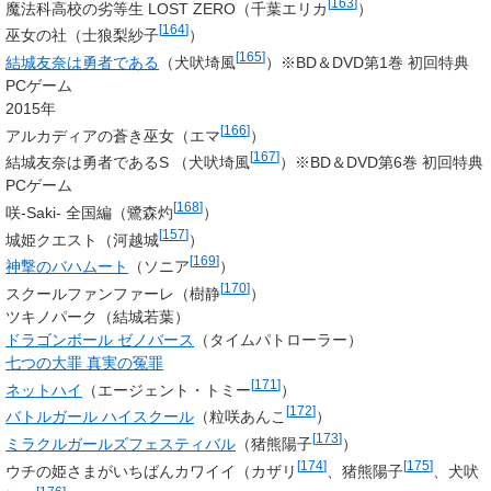
[
163
]
魔法科高校の劣等生 LOST ZERO（
千葉エリカ
）
[
164
]
巫女の社（
士狼梨紗子
）
[
165
]
結城友奈は勇者である
（
犬吠埼風
）※BD＆DVD第1巻 初回特典
PCゲーム
2015年
[
166
]
アルカディアの蒼き巫女（
エマ
）
[
167
]
結城友奈は勇者であるS （
犬吠埼風
）※BD＆DVD第6巻 初回特典
PCゲーム
[
168
]
咲-Saki- 全国編（
鷺森灼
）
[
157
]
城姫クエスト（河越城
）
[
169
]
神撃のバハムート
（ソニア
）
[
170
]
スクールファンファーレ（
樹静
）
ツキノパーク（
結城若葉
）
ドラゴンボール ゼノバース
（タイムパトローラー）
七つの大罪 真実の冤罪
[
171
]
ネットハイ
（エージェント・トミー
）
[
172
]
バトルガール ハイスクール
（
粒咲あんこ
）
[
173
]
ミラクルガールズフェスティバル
（猪熊陽子
）
[
174
]
[
175
]
ウチの姫さまがいちばんカワイイ（カザリ
、猪熊陽子
、犬吠