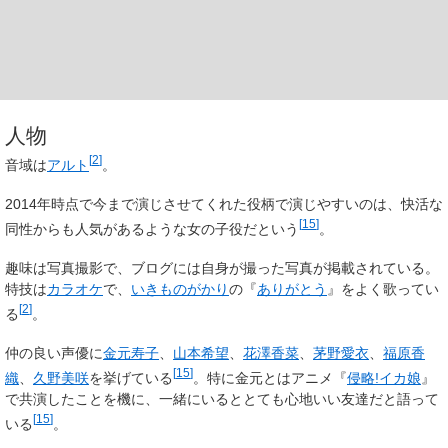
人物
[
2
]
音域は
アルト
。
2014年時点で今まで演じさせてくれた役柄で演じやすいのは、快活な
[
15
]
同性からも人気があるような女の子役だという
。
趣味は写真撮影で、ブログには自身が撮った写真が掲載されている。
特技は
カラオケ
で、
いきものがかり
の『
ありがとう
』をよく歌ってい
[
2
]
る
。
仲の良い声優に
金元寿子
、
山本希望
、
花澤香菜
、
茅野愛衣
、
福原香
[
15
]
織
、
久野美咲
を挙げている
。特に金元とはアニメ『
侵略!イカ娘
』
で共演したことを機に、一緒にいるととても心地いい友達だと語って
[
15
]
いる
。