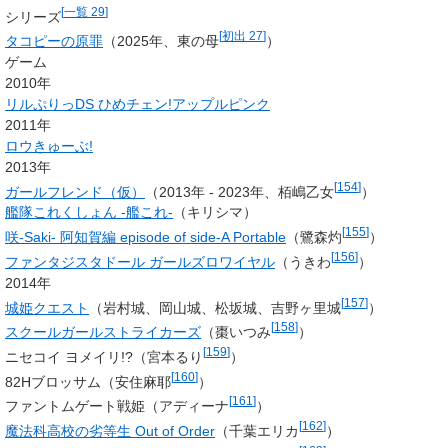
[
一覧 29
]
シリーズ
[
初出 27
]
タコピーの原罪
（2025年、東の母
）
ゲーム
2010年
リルぷりっDS ひめチェン!アップルピンク
2011年
ロウきゅーぶ!
2013年
[
154
]
ガールフレンド（仮）
（2013年 - 2023年、栢嶋乙女
）
艦隊これくしょん -艦これ-
（キリシマ）
[
155
]
咲-Saki- 阿知賀編 episode of side-A Portable
（
鷺森灼
）
[
156
]
ファンタジスタドール ガールズロワイヤル
（うきわ
）
2014年
[
157
]
城姫クエスト
（岩村城、岡山城、松坂城、吉野ヶ里城
）
[
158
]
スクールガールストライカーズ
（
棗いつみ
）
[
159
]
ニセコイ ヨメイリ!?（
宮本るり
）
[
160
]
82Hブロッサム（安住麻耶
）
[
161
]
ファントムゲート戦姫（アディーナ
）
[
162
]
魔法科高校の劣等生 Out of Order
（
千葉エリカ
）