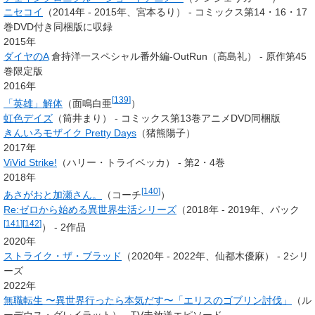
ニセコイ
（2014年 - 2015年、
宮本るり
） - コミックス第14・16・17
巻DVD付き同梱版に収録
2015年
ダイヤのA
倉持洋一スペシャル番外編-OutRun（高島礼） - 原作第45
巻限定版
2016年
[
139
]
「英雄」解体
（
面鳴白亜
）
虹色デイズ
（
筒井まり
） - コミックス第13巻アニメDVD同梱版
きんいろモザイク Pretty Days
（
猪熊陽子
）
2017年
ViVid Strike!
（ハリー・トライベッカ） - 第2・4巻
2018年
[
140
]
あさがおと加瀬さん。
（コーチ
）
Re:ゼロから始める異世界生活シリーズ
（2018年 - 2019年、
パック
[
141
]
[
142
]
） - 2作品
2020年
ストライク・ザ・ブラッド
（2020年 - 2022年、仙都木優麻） - 2シリ
ーズ
2022年
無職転生 〜異世界行ったら本気だす〜「エリスのゴブリン討伐」
（ル