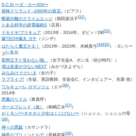
D.C.III 〜ダ・カーポIII〜
探検ドリランド -1000年の真宝-
（ピアス）
[
32
]
断裁分離のクライムエッジ
（
病院坂法子
）
とある科学の超電磁砲S
（店員）
[
33
]
ドキドキ!プリキュア
（2013年 - 2014年、
ダビィ
/
DB
）
爆TECH!爆丸 ガチ
（ジンザ）
[
34
]
[
35
]
はたらく魔王さま！
（2013年 - 2023年、木崎真弓
） - 3シリー
[
一覧 6
]
ズ
変態王子と笑わない猫。
（女子生徒A、ポン太〈幼少時代〉）
僕は友達が少ないNEXT
（みかづきよぞら）
みなみけ ただいま
（女の子）
ラブライブ!
（生徒、英語教師、生徒会C、インタビュアー、先輩 他）
[
36
]
ワルキューレ ロマンツェ
（エマ
）
2014年
悪魔のリドル
（東真呼）
[
37
]
ガールフレンド（仮）
（栢嶋乙女
）
がくモン!〜オオカミ少女はくじけない〜
（
シュシュ
、
シュシュの母
[
38
]
）
神々の悪戯
（カサンドラ）
[
39
]
極黒のブリュンヒルデ
（若林初菜
）