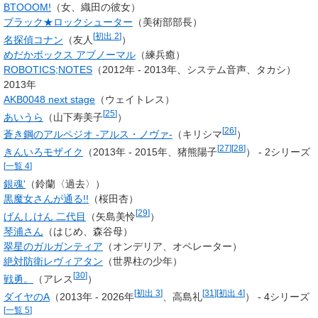
BTOOOM!
（女、織田の彼女）
ブラック★ロックシューター
（美術部部長）
[
初出 2
]
名探偵コナン
（友人
）
めだかボックス アブノーマル
（練兵癒）
ROBOTICS;NOTES
（2012年 - 2013年、システム音声、タカシ）
2013年
AKB0048 next stage
（ウェイトレス）
[
25
]
あいうら
（山下寿美子
）
[
26
]
蒼き鋼のアルペジオ -アルス・ノヴァ-
（
キリシマ
）
[
27
]
[
28
]
きんいろモザイク
（2013年 - 2015年、
猪熊陽子
） - 2シリーズ
[
一覧 4
]
銀魂'
（鈴蘭〈過去〉）
黒魔女さんが通る!!
（桜田杏）
[
29
]
げんしけん 二代目
（
矢島美怜
）
琴浦さん
（はじめ、森谷母）
翠星のガルガンティア
（オンデリア、オペレーター）
絶対防衛レヴィアタン
（世界柱の少年）
[
30
]
戦勇。
（
アレス
）
[
初出 3
]
[
31
]
[
初出 4
]
ダイヤのA
（2013年 - 2026年
、高島礼
） - 4シリーズ
[
一覧 5
]