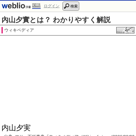
国語
ログイン
検索
內山夕實とは？ わかりやすく解説
ウィキペディア
内山夕実