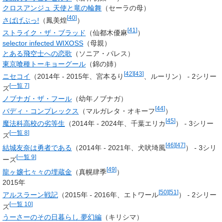
クロスアンジュ 天使と竜の輪舞
（セーラの母）
[
40
]
さばげぶっ!
（
鳳美煌
）
[
41
]
ストライク・ザ・ブラッド
（
仙都木優麻
）
selector infected WIXOSS
（母親）
とある飛空士への恋歌
（ソニア・パレス）
東京喰種トーキョーグール
（錦の姉）
[
42
]
[
43
]
ニセコイ
（2014年 - 2015年、
宮本るり
、ルーリン） - 2シリー
[
一覧 7
]
ズ
ノブナガ・ザ・フール
（幼年ノブナガ）
[
44
]
バディ・コンプレックス
（
マルガレタ・オキーフ
）
[
45
]
魔法科高校の劣等生
（2014年 - 2024年、
千葉エリカ
） - 3シリー
[
一覧 8
]
ズ
[
46
]
[
47
]
結城友奈は勇者である
（2014年 - 2021年、
犬吠埼風
） - 3シリ
[
一覧 9
]
ーズ
[
49
]
龍ヶ嬢七々々の埋蔵金
（
真幌肆季
）
2015年
[
50
]
[
51
]
アルスラーン戦記
（2015年 - 2016年、
エトワール
） - 2シリー
[
一覧 10
]
ズ
うーさーのその日暮らし 夢幻編
（キリシマ）