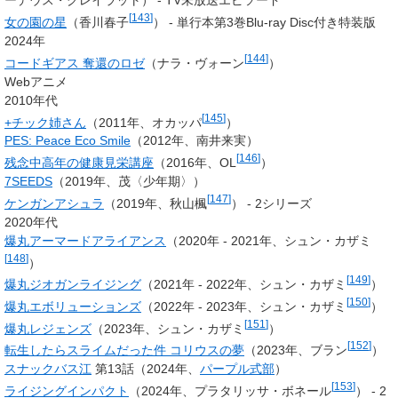
ーデウス・グレイラット） - TV未放送エピソード
[
143
]
女の園の星
（香川春子
） - 単行本第3巻Blu-ray Disc付き特装版
2024年
[
144
]
コードギアス 奪還のロゼ
（
ナラ・ヴォーン
）
Webアニメ
2010年代
[
145
]
+チック姉さん
（2011年、
オカッパ
）
PES: Peace Eco Smile
（2012年、
南井来実
）
[
146
]
残念中高年の健康見栄講座
（2016年、OL
）
7SEEDS
（2019年、茂〈少年期〉）
[
147
]
ケンガンアシュラ
（2019年、
秋山楓
） - 2シリーズ
2020年代
爆丸アーマードアライアンス
（2020年 - 2021年、
シュン・カザミ
[
148
]
）
[
149
]
爆丸ジオガンライジング
（2021年 - 2022年、
シュン・カザミ
）
[
150
]
爆丸エボリューションズ
（2022年 - 2023年、
シュン・カザミ
）
[
151
]
爆丸レジェンズ
（2023年、
シュン・カザミ
）
[
152
]
転生したらスライムだった件 コリウスの夢
（2023年、ブラン
）
スナックバス江
第13話（2024年、
パープル式部
）
[
153
]
ライジングインパクト
（2024年、
プラタリッサ・ボネール
） - 2