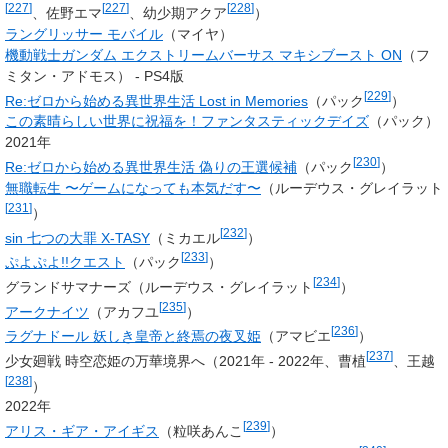
[
227
]
[
227
]
[
228
]
、佐野エマ
、幼少期アクア
）
ラングリッサー モバイル
（マイヤ）
機動戦士ガンダム エクストリームバーサス マキシブースト ON
（フ
ミタン・アドモス） - PS4版
[
229
]
Re:ゼロから始める異世界生活 Lost in Memories
（
パック
）
この素晴らしい世界に祝福を！ファンタスティックデイズ
（パック）
2021年
[
230
]
Re:ゼロから始める異世界生活 偽りの王選候補
（
パック
）
無職転生 〜ゲームになっても本気だす〜
（
ルーデウス・グレイラット
[
231
]
）
[
232
]
sin 七つの大罪 X-TASY
（
ミカエル
）
[
233
]
ぷよぷよ!!クエスト
（パック
）
[
234
]
グランドサマナーズ（ルーデウス・グレイラット
）
[
235
]
アークナイツ
（アカフユ
）
[
236
]
ラグナドール 妖しき皇帝と終焉の夜叉姫
（アマビエ
）
[
237
]
少女廻戦 時空恋姫の万華境界へ（2021年 - 2022年、曹植
、王越
[
238
]
）
2022年
[
239
]
アリス・ギア・アイギス
（粒咲あんこ
）