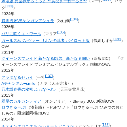
劇場版 異世界かるてっと 〜あなざーわーるど〜
（
マーレ
、
パッ
[
133
]
ク
）
2024年
[
134
]
範馬刃牙VSケンガンアシュラ
（秋山楓
）
2026年
[
135
]
パリに咲くエトワール
（マリア
）
[
136
]
ガールズ&パンツァー リボンの武者 パイロット版
（
鶴姫しずか
）
OVA
2011年
クイーンズブレイド 新たなる師弟、新たなる闘い
（暗殺団C） - 『ク
イーンズブレイド プレミアムビジュアルブック』同梱のOVA。
2012年
[
137
]
アラタなるセカイ
（
一社
）
Aチャンネル+smile
（
ナギ
〈
天王寺渚
〉）
乃木坂春香の秘密 ふぃな〜れ♪
（天王寺雪月花）
2013年
翠星のガルガンティア
（オンデリア） - Blu-ray BOX 3収録OVA
ロウきゅーぶ!
（湊花織） - PSPソフト『ロウきゅーぶ! ひみつのおと
しもの』限定版同梱のDVD
2014年
[
138
]
チェインクロニクル 〜ショートアニメ〜
（アンジェリカ
）