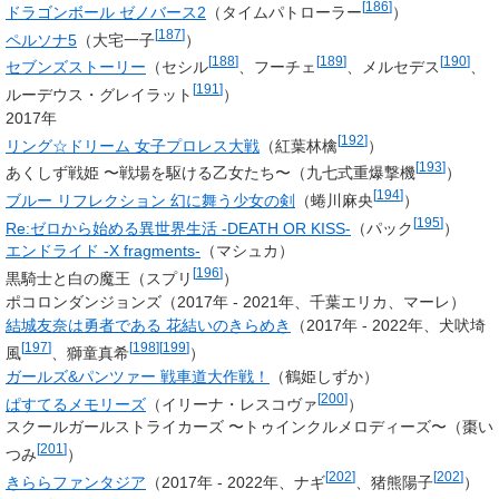
[
186
]
ドラゴンボール ゼノバース2
（タイムパトローラー
）
[
187
]
ペルソナ5
（大宅一子
）
[
188
]
[
189
]
[
190
]
セブンズストーリー
（セシル
、フーチェ
、メルセデス
、
[
191
]
ルーデウス・グレイラット
）
2017年
[
192
]
リング☆ドリーム 女子プロレス大戦
（紅葉林檎
）
[
193
]
あくしず戦姫 〜戦場を駆ける乙女たち〜（九七式重爆撃機
）
[
194
]
ブルー リフレクション 幻に舞う少女の剣
（蜷川麻央
）
[
195
]
Re:ゼロから始める異世界生活 -DEATH OR KISS-
（
パック
）
エンドライド -X fragments-
（マシュカ）
[
196
]
黒騎士と白の魔王（スプリ
）
ポコロンダンジョンズ（2017年 - 2021年、千葉エリカ、マーレ）
結城友奈は勇者である 花結いのきらめき
（2017年 - 2022年、
犬吠埼
[
197
]
[
198
]
[
199
]
風
、獅童真希
）
ガールズ&パンツァー 戦車道大作戦！
（鶴姫しずか）
[
200
]
ぱすてるメモリーズ
（
イリーナ・レスコヴァ
）
スクールガールストライカーズ 〜トゥインクルメロディーズ〜（
棗い
[
201
]
つみ
）
[
202
]
[
202
]
きららファンタジア
（2017年 - 2022年、ナギ
、猪熊陽子
）