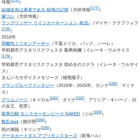
[
176
]
埼風
）
[
177
]
結城友奈は勇者である 樹海の記憶
（
犬吠埼風
）
嫁コレ
（犬吠埼風）
ラングリッサー リインカーネーション -転生-
（
マイヤ・クラフツォフ
[
178
]
）
2016年
乖離性ミリオンアーサー
（千葉エリカ、パック、ハーレ）
学戦都市アスタリスクフェスタ 鳳華絢爛（イレーネ・ウルサイス
[
179
]
）
学戦都市アスタリスクフェスタ 煌めきのステラ（
イレーネ・ウルサイ
ス
）
きんいろモザイクメモリーズ（
猪熊陽子
）
[
180
]
グランブルーファンタジー
（2016年 - 2025年、カンナ
、マミナ
ス）
[
181
]
[
182
]
グリムノーツ
（キャロル
、ダイナ
、アリシア・キハーノ、白
の女王、初芽）
[
183
]
限界凸騎 モンスターモンピース NAKED
（
ジル
）
[
184
]
数乱digit
（
捌沢明
）
[
185
]
戦の海賊（キリシマ
）
データカードダス アプリモンスターズ
（新海ハル）