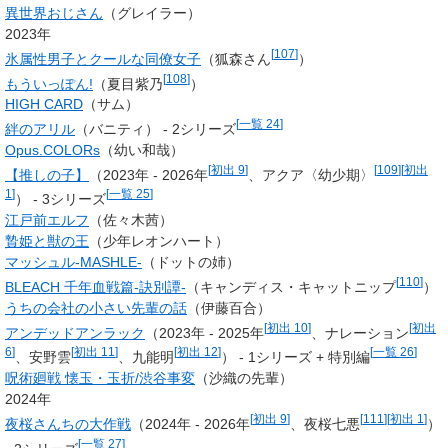
異世界おじさん
（グレイラー）
2023年
[
107
]
氷属性男子とクールな同僚女子
（
狐森さん
）
[
108
]
もういっぽん!
（
夏目紫乃
）
HIGH CARD
（サム）
[
一覧 24
]
絆のアリル
（バニティ） - 2シリーズ
Opus.COLORs
（幼い和哉）
[
初出 9
]
[
109
]
[
初出
【推しの子】
（2023年 - 2026年
、
アクア
〈幼少期〉
1
]
[
一覧 25
]
） - 3シリーズ
江戸前エルフ
（佐々木茜）
贄姫と獣の王
（少年レオンハート）
マッシュル-MASHLE-
（ドットの姉）
[
110
]
BLEACH 千年血戦篇-訣別譚-
（キャンディス・キャットニップ
）
うちの会社の小さい先輩の話
（伊藤百合）
[
初出 10
]
[
初出
アンデッドアンラック
（2023年 - 2025年
、ナレーション
6
]
[
初出 11
]
[
初出 12
]
[
一覧 26
]
、安野雲
、九能明
） - 1シリーズ + 特別編
呪術廻戦 懐玉・玉折/渋谷事変
（沙織の先輩）
2024年
[
初出 9
]
[
111
]
[
初出 1
]
夜桜さんちの大作戦
（2024年 - 2026年
、
夜桜七悪
）
[
一覧 27
]