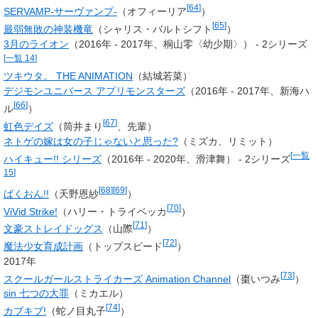
[
64
]
SERVAMP-サーヴァンプ-
（オフィーリア
）
[
65
]
最弱無敗の神装機竜
（シャリス・バルトシフト
）
3月のライオン
（2016年 - 2017年、桐山零〈幼少期〉） - 2シリーズ
[
一覧 14
]
ツキウタ。 THE ANIMATION
（結城若菜）
デジモンユニバース アプリモンスターズ
（2016年 - 2017年、
新海ハ
[
66
]
ル
）
[
67
]
虹色デイズ
（
筒井まり
、先輩）
ネトゲの嫁は女の子じゃないと思った?
（ミズカ、リミット）
[
一覧
ハイキュー!! シリーズ
（2016年 - 2020年、滑津舞） - 2シリーズ
15
]
[
68
]
[
69
]
ばくおん!!
（
天野恩紗
）
[
70
]
ViVid Strike!
（ハリー・トライベッカ
）
[
71
]
文豪ストレイドッグス
（山際
）
[
72
]
魔法少女育成計画
（
トップスピード
）
2017年
[
73
]
スクールガールストライカーズ Animation Channel
（棗いつみ
）
sin 七つの大罪
（ミカエル）
[
74
]
カブキブ!
（
蛇ノ目丸子
）