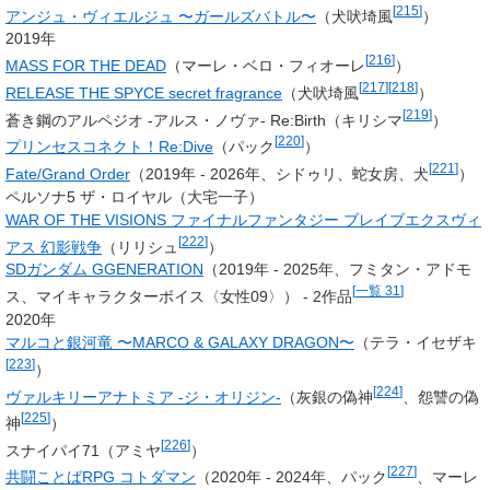
[
215
]
アンジュ・ヴィエルジュ 〜ガールズバトル〜
（犬吠埼風
）
2019年
[
216
]
MASS FOR THE DEAD
（
マーレ・ベロ・フィオーレ
）
[
217
]
[
218
]
RELEASE THE SPYCE secret fragrance
（犬吠埼風
）
[
219
]
蒼き鋼のアルペジオ -アルス・ノヴァ- Re:Birth（
キリシマ
）
[
220
]
プリンセスコネクト！Re:Dive
（パック
）
[
221
]
Fate/Grand Order
（2019年 - 2026年、シドゥリ、蛇女房、犬
）
ペルソナ5 ザ・ロイヤル（大宅一子）
WAR OF THE VISIONS ファイナルファンタジー ブレイブエクスヴィ
[
222
]
アス 幻影戦争
（リリシュ
）
SDガンダム GGENERATION
（2019年 - 2025年、フミタン・アドモ
[
一覧 31
]
ス、マイキャラクターボイス〈女性09〉） - 2作品
2020年
マルコと銀河竜 〜MARCO & GALAXY DRAGON〜
（テラ・イセザキ
[
223
]
）
[
224
]
ヴァルキリーアナトミア -ジ・オリジン-
（灰銀の偽神
、怨讐の偽
[
225
]
神
）
[
226
]
スナイパイ71（
アミヤ
）
[
227
]
共闘ことばRPG コトダマン
（2020年 - 2024年、パック
、マーレ