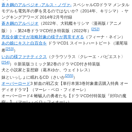
蒼き鋼のアルペジオ -アルス・ノヴァ-
スペシャルCDドラマ メンタル
モデルも電気羊の夢を見るのではないか?（2014年、キリシマ） - ヤ
ングキングアワーズ 2014年2月号付録
蒼き鋼のアルペジオ
（2022年、大戦艦キリシマ〈漫画版 / アニメ
[
252
]
版〉） - 第24巻ドラマCD付き特装版（2022年）
悪役令嬢ですが攻略対象の様子が異常すぎる
（フィーナ・ネイン）
あの娘にキスと白百合を
ドラマCD1 スイートハートビート（
瀬尾瑞
[
253
]
希
）
いおの様ファナティクス
（クラウソラス〈クレーエ・パピエスト〉
[
254
]
）※新装版コミック第2巻のドラマCD付き特装版
犬と小説家と妄想癖（葛木ゆか、ウェイトレス）
[
255
]
妹といっしょに眠れるCD（
さいか
）
オーバーロード
3 鮮血の戦乙女【単行本第3巻対象書店購入特典 オー
ディオドラマ】（
マーレ・ベロ・フィオーレ
）
オーバーロード4 蜥蜴人の勇者たち【ドラマCD付特装版『封印の魔
樹』】（
マーレ・ベロ・フィオーレ
）
オーバーロード6（漫画版）【ドラマCD付特装版『ショー・マスト・
ゴー・オン』】（
マーレ・ベロ・フィオーレ
）
おきざりの天使（岡田有子、生徒C、生徒E）
[
256
]
俺の妹が××すぎて眠れないCD（今日子
）