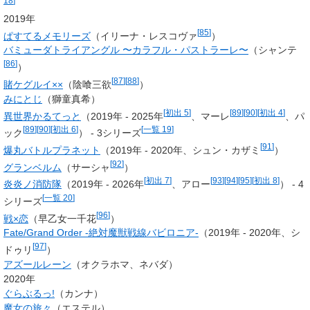
18
]
2019年
[
85
]
ぱすてるメモリーズ
（
イリーナ・レスコヴァ
）
バミューダトライアングル 〜カラフル・パストラーレ〜
（シャンテ
[
86
]
）
[
87
]
[
88
]
賭ケグルイ××
（陰喰三欲
）
みにとじ
（獅童真希）
[
初出 5
]
[
89
]
[
90
]
[
初出 4
]
異世界かるてっと
（2019年 - 2025年
、
マーレ
、
パ
[
89
]
[
90
]
[
初出 6
]
[
一覧 19
]
ック
） - 3シリーズ
[
91
]
爆丸バトルプラネット
（2019年 - 2020年、
シュン・カザミ
）
[
92
]
グランベルム
（サーシャ
）
[
初出 7
]
[
93
]
[
94
]
[
95
]
[
初出 8
]
炎炎ノ消防隊
（2019年 - 2026年
、アロー
） - 4
[
一覧 20
]
シリーズ
[
96
]
戦×恋
（
早乙女一千花
）
Fate/Grand Order -絶対魔獣戦線バビロニア-
（2019年 - 2020年、シ
[
97
]
ドゥリ
）
アズールレーン
（オクラホマ、ネバダ）
2020年
ぐらぶるっ!
（カンナ）
魔女の旅々
（エステル）