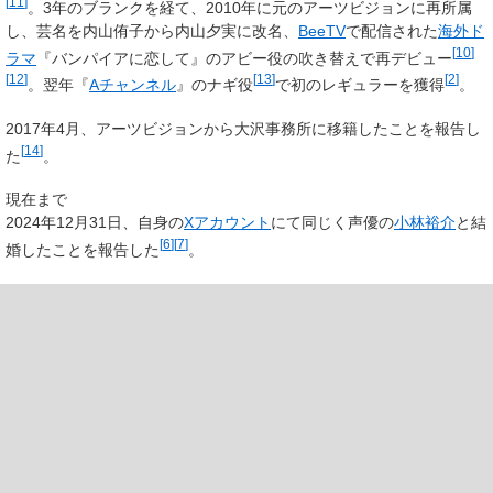
[
11
]
。3年のブランクを経て、2010年に元のアーツビジョンに再所属
し、芸名を内山侑子から内山夕実に改名、
BeeTV
で配信された
海外ド
[
10
]
ラマ
『バンパイアに恋して』のアビー役の吹き替えで再デビュー
[
12
]
[
13
]
[
2
]
。翌年『
Aチャンネル
』のナギ役
で初のレギュラーを獲得
。
2017年4月、アーツビジョンから大沢事務所に移籍したことを報告し
[
14
]
た
。
現在まで
2024年12月31日、自身の
Xアカウント
にて同じく声優の
小林裕介
と結
[
6
]
[
7
]
婚したことを報告した
。