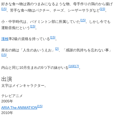
好きな食べ物は酒のつまみになるような物、母手作りの鶏のから揚げ
[
15
]
[
15
]
。苦手な食べ物はパクチー、チーズ、シーザーサラダなど
。
[
15
]
小・中学時代は、バドミントン部に所属していた
。しかし今でも
[
15
]
運動音痴だという
。
[
15
]
漢検
準2級の資格を持っている
。
[
2
]
座右の銘は「人生のあいうえお」
、「感謝の気持ちを忘れない事」
[
15
]
。
[
16
]
[
17
]
内山と同じ10月生まれの5つ下の妹がいる
。
出演
太字
はメインキャラクター。
テレビアニメ
2005年
[
15
]
ARIA The ANIMATION
2010年