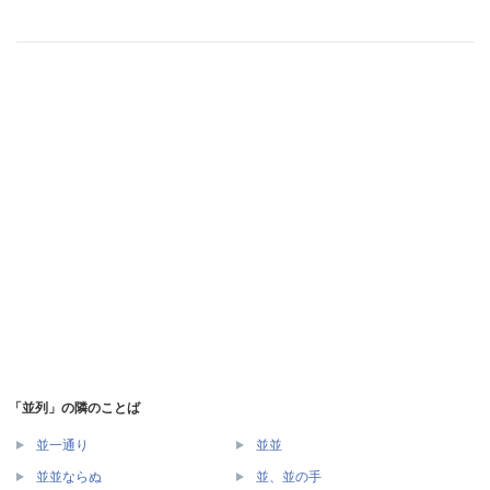
「並列」の隣のことば
並一通り
並並
並並ならぬ
並、並の手