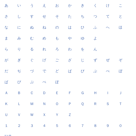
あ
い
う
え
お
か
き
く
け
こ
さ
し
す
せ
そ
た
ち
つ
て
と
な
に
ぬ
ね
の
は
ひ
ふ
へ
ほ
ま
み
む
め
も
や
ゆ
よ
ら
り
る
れ
ろ
わ
を
ん
が
ぎ
ぐ
げ
ご
ざ
じ
ず
ぜ
ぞ
だ
ぢ
づ
で
ど
ば
び
ぶ
べ
ぼ
ぱ
ぴ
ぷ
ぺ
ぽ
Ａ
Ｂ
Ｃ
Ｄ
Ｅ
Ｆ
Ｇ
Ｈ
Ｉ
Ｊ
Ｋ
Ｌ
Ｍ
Ｎ
Ｏ
Ｐ
Ｑ
Ｒ
Ｓ
Ｔ
Ｕ
Ｖ
Ｗ
Ｘ
Ｙ
Ｚ
１
２
３
４
５
６
７
８
９
０