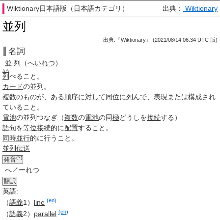
Wiktionary日本語版（日本語カテゴリ）
出典：
Wiktionary
並列
出典:『Wiktionary』 (2021/08/14 06:34 UTC 版)
名詞
並
列
（
へいれつ
）
なら
列
べること。
カード
の
並列
。
複数
のものが、ある
順序
に対して
同位
に
列んで
、
表現
または
構成
され
ていること。
電池
の
並列
つなぎ（
複数
の
電池
の同
極
どうしを
接続
する）
語句
を
等位接続
的に
配置
すること。
同時
並行
的に行うこと。
並列伝送
(?)
発音
へ↗ーれつ
翻訳
英語:
(en)
（
語義
1）
line
(en)
（
語義
2）
parallel