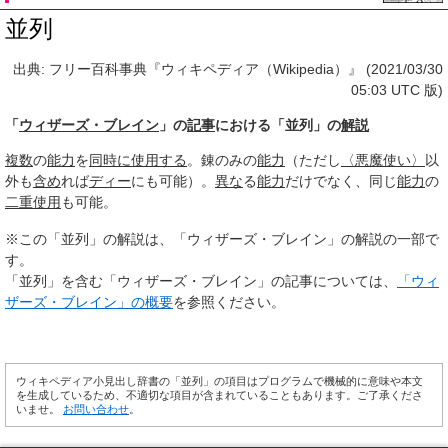
並列
出典: フリー百科事典『ウィキペディア（Wikipedia）』 (2021/03/30
05:03 UTC 版)
「
ウィザーズ・ブレイン
」の
記事
における「並列」の
解説
複数
の
能力
を
同時に
使用する
。錬のみの
能力
（ただし
〈悪魔使い〉
以
外も
含め
れば
ディー
にも可能）。
異な
る
能力
だけでなく、同じ
能力
の
二重
使用
も可能。
※この「並列」の解説は、「ウィザーズ・ブレイン」の解説の一部で
す。
「並列」を含む「ウィザーズ・ブレイン」の記事については、
「ウィ
ザーズ・ブレイン」の概要
を参照ください。
ウィキペディア小見出し辞書の「並列」の項目はプログラムで機械的に意味や本文
を生成しているため、不適切な項目が含まれていることもあります。ご了承くださ
いませ。
お問い合わせ
。