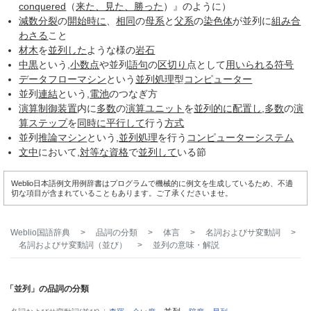
conquered
（
来た、見た、勝った
）』のように）
減数分裂
の
開始
時に
、
相同
の
母系
と
父系
の
染色体
が並列に
組み
合
わさる
こと
材木
を
並列した
ような様の
岩石
中黒
という,
小数点
や並列
語句
の
区切り
点として
用いられる
符号
データフローマシン
という
並列処理
型
コンピューター
並列
連結
という,
電池
のつなぎ方
演算
制御装置
内に
多数
の
演算ユニット
を
並列的に
配置し
,
多数
の
演
算
ステップ
を
同時に
平行して
行う
方式
並列
推論
マシン
という,
並列処理
を行う
コンピューターシステム
文中
において,
対等な
資格
で
並列して
いる節
Weblio日本語例文用例辞書はプログラムで機械的に例文を生成しているため、不適
切な項目が含まれていることもあります。ご了承くださいませ。
Weblio国語辞典
>
品詞の分類
>
体言
>
名詞およびサ変動詞
>
名詞およびサ変動詞（並び）
>
並列
の意味・解説
「並列」の品詞の分類