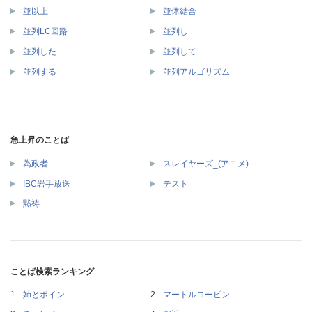
並以上
並体結合
並列LC回路
並列し
並列した
並列して
並列する
並列アルゴリズム
急上昇のことば
為政者
スレイヤーズ_(アニメ)
IBC岩手放送
テスト
黙祷
ことば検索ランキング
姉とボイン
マートルコービン