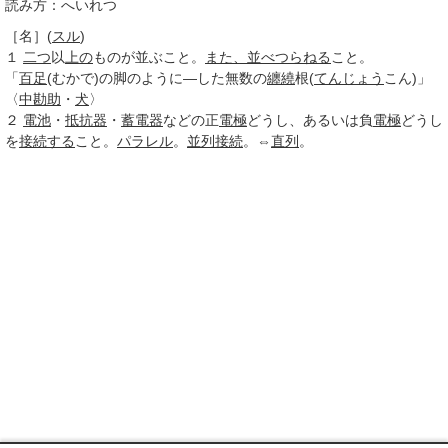
読み方：へいれつ
［名］
(
スル
)
１
二つ
以
上の
ものが並ぶこと。
また、
並べ
つらねる
こと。
「
百足
(むかで)の脚のように―した無数の
纏繞
根(
てんじょう
こん)」
〈
中勘助
・
犬
〉
２
電池
・
抵抗器
・
蓄電器
などの正
電極
どうし、あるいは負
電極
どうし
を
接続する
こと。
パラレル
。
並列接続
。⇔
直列
。