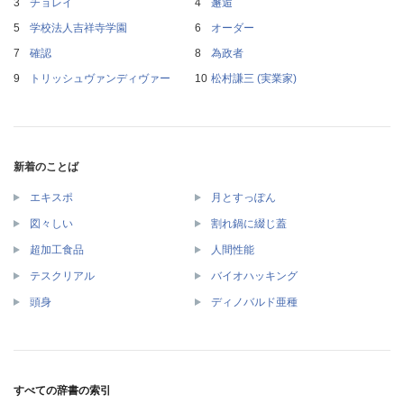
チョレイ
邂逅
学校法人吉祥寺学園
オーダー
確認
為政者
トリッシュヴァンディヴァー
松村謙三 (実業家)
新着のことば
エキスポ
月とすっぽん
図々しい
割れ鍋に綴じ蓋
超加工食品
人間性能
テスクリアル
バイオハッキング
頭身
ディノバルド亜種
すべての辞書の索引