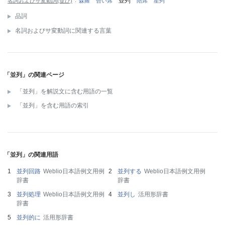
並列
名詞およびサ変動詞(並び)
森羅
合い席
陪席
星列
品詞
名詞およびサ変動詞に関連する言葉
「並列」の関連ページ
「並列」を解説文に含む用語の一覧
「並列」を含む用語の索引
「並列」の関連用語
並列回路
Weblio日本語例文用例
並列する
Weblio日本語例文用例
辞書
辞書
並列処理
Weblio日本語例文用例
並列し
活用形辞書
辞書
並列的に
活用形辞書