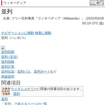
ウィキペディア
並列
出典: フリー百科事典『ウィキペディア（Wikipedia）』 (2022/03/28
00:19 UTC 版)
ナビゲーションに移動
検索に移動
並列
（へいれつ）
並列回路
並列 (文法)
並列回路
並列計算
並列伝送
-
並列バス
、
並列ポート
など
単線並列
関連項目
ウィクショナリー
に関連の辞書項目があります。
並列
直列
「並列」で始まるページの一覧