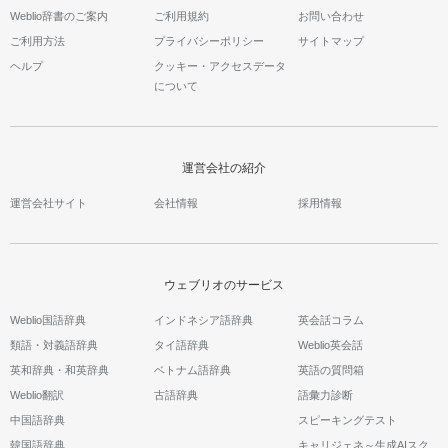
Weblio辞書のご案内
ご利用規約
お問い合わせ
ご利用方法
プライバシーポリシー
サイトマップ
ヘルプ
クッキー・アクセスデータ
について
運営会社の紹介
運営会社サイト
会社情報
採用情報
ウェブリオのサービス
Weblio国語辞典
インドネシア語辞典
英会話コラム
類語・対義語辞典
タイ語辞典
Weblio英会話
英和辞典・和英辞典
ベトナム語辞典
英語の質問箱
Weblio翻訳
古語辞典
語彙力診断
中国語辞典
スピーキングテスト
韓国語辞典
キャリジェネ～生成AIスク