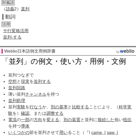
対義語
（
語義
2）
直列
動詞
活用
サ行変格活用
並列-する
Weblio日本語例文用例辞書
「並列」の例文・使い方・用例・文例
並列つなぎで
空想
と
現実
を
並列する
並列回路
.
薄い並列
チャンネル
を持つ
並列処理
並列
実験
を
行なう
か、
別の
基準
と
比較する
ことにより、（
科学実
験
を）
確認
、または
調整する
電流
の
一部
の
方向
を
変える
、
別の
装置
と並列に
接続した
低い
抵抗
を持つ
導体
いくつかの
節を並列させて
用い
ること（『I
came
, I
saw
, I