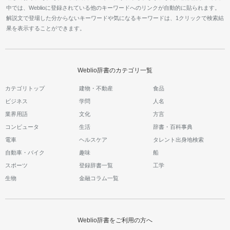
中では、Weblioに登録されている他のキーワードへのリンクが自動的に貼られます。
解説文で登場した分からないキーワードや気になるキーワードは、1クリックで検索結
果を表示することができます。
Weblio辞書のカテゴリ一覧
カテゴリトップ
建物・不動産
食品
ビジネス
学問
人名
業界用語
文化
方言
コンピュータ
生活
辞書・百科事典
電車
ヘルスケア
タレント出身地検索
自動車・バイク
趣味
船
スポーツ
登録辞書一覧
工学
生物
金融コラム一覧
Weblio辞書をご利用の方へ