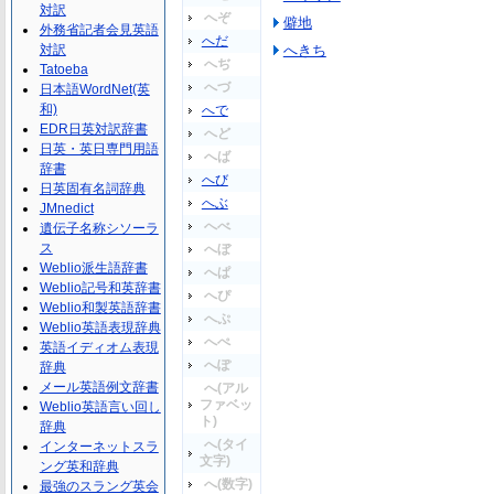
対訳
へぞ
僻地
外務省記者会見英語
へだ
対訳
へきち
へぢ
Tatoeba
へづ
日本語WordNet(英
和)
へで
EDR日英対訳辞書
へど
日英・英日専門用語
へば
辞書
へび
日英固有名詞辞典
へぶ
JMnedict
へべ
遺伝子名称シソーラ
ス
へぼ
Weblio派生語辞書
へぱ
Weblio記号和英辞書
へぴ
Weblio和製英語辞書
へぷ
Weblio英語表現辞典
へぺ
英語イディオム表現
へぽ
辞典
メール英語例文辞書
へ(アル
ファベッ
Weblio英語言い回し
ト)
辞典
へ(タイ
インターネットスラ
文字)
ング英和辞典
へ(数字)
最強のスラング英会