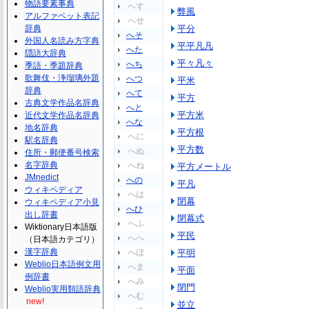
物語要素事典
へす
弊風
アルファベット表記
へせ
辞典
平分
へそ
外国人名読み方字典
平平凡凡
へた
隠語大辞典
平々凡々
へち
季語・季題辞典
歌舞伎・浄瑠璃外題
へつ
平米
辞典
へて
平方
古典文学作品名辞典
へと
平方米
近代文学作品名辞典
へな
地名辞典
平方根
へに
駅名辞典
平方数
へぬ
住所・郵便番号検索
名字辞典
へね
平方メートル
JMnedict
への
平凡
ウィキペディア
へは
閉幕
ウィキペディア小見
へひ
出し辞書
閉幕式
へふ
Wiktionary日本語版
平民
へへ
（日本語カテゴリ）
漢字辞典
へほ
平明
Weblio日本語例文用
へま
平面
例辞書
へみ
閉門
Weblio実用類語辞典
へむ
new!
並立