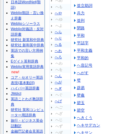
へめ
日本語WordNet(類
並立助詞
へも
語)
Weblio類語・言い換
兵力
へや
え辞書
へゆ
並列
Weblioシソーラス
へよ
閉路
Weblio対義語・反対
へら
語辞書
平和
へり
研究社 新英和中辞典
平話字
へる
研究社 新和英中辞典
平和主義
英語での言い方用例
へれ
集
へろ
平和的
Eゲイト英和辞典
へわ
ヘ音記号
Weblio実用英語辞典
へを
new!
へがす
へん
コア・セオリー英語
璧
へが
表現(基本動詞)
辟易
ハイパー英語辞書
へぎ
JMdict
へぐ
壁龕
英語ことわざ教訓辞
へげ
碧玉
典
へご
研究社 英和コンピュ
碧空
へざ
ーター用語辞典
へきくう
へじ
旅行・ビジネス英会
ヘキサデカン
話翻訳
へず
金融庁記者会見英語
へぜ
ヘキサン