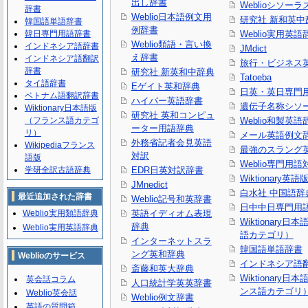
出し辞書
Weblioシソーラ
辞書
Weblio日本語例文用
研究社 新和英中
韓国語単語辞書
例辞書
韓日専門用語辞書
Weblio実用英語
Weblio類語・言い換
インドネシア語辞書
JMdict
え辞書
インドネシア語翻訳
旅行・ビジネス
辞書
研究社 新英和中辞典
Tatoeba
タイ語辞書
Eゲイト英和辞典
日英・英日専門
ベトナム語翻訳辞書
ハイパー英語辞書
遺伝子名称シソ
Wiktionary日本語版
研究社 英和コンピュ
（フランス語カテゴ
Weblio和製英語
ーター用語辞典
リ）
メール英語例文
外務省記者会見英語
Wikipediaフランス
最強のスラング
対訳
語版
Weblio専門用
学研全訳古語辞典
EDR日英対訳辞書
Wiktionary英語
JMnedict
白水社 中国語辞
最近追加された辞書
Weblio記号和英辞書
日中中日専門用
Weblio実用類語辞典
英語イディオム表現
Wiktionary日
辞典
Weblio実用英語辞典
語カテゴリ）
インターネットスラ
韓国語単語辞書
ング英和辞典
Weblioのサービス
インドネシア語
斎藤和英大辞典
Wiktionary日
英会話コラム
人口統計学英英辞書
ンス語カテゴリ
Weblio英会話
Weblio例文辞書
英語の質問箱