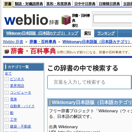
辞書
類語・対義語辞典
英和・和英辞典
日中中日辞典
日韓韓日辞典
古語
辞書・百科事
典
索引
Wiktionary日本語版（日本語カテゴリ） トップ
索引
ランキング
Weblio 辞書
＞
辞書・百科事典
＞
Wiktionary日本語版（日本語カテゴリ）
辞書・百科事典
分野に関わらず頼りになる、辞書や百科事典です。
この辞書の中で検索する
カテゴリ一覧
全て
ビジネス
＋
業界用語
＋
コンピュータ
＋
電車
＋
Wiktionary日本語版（日本語カテゴ
自動車・バイク
＋
フリー辞書プロジェクト「Wiktionary（
船
＋
る、日本語の解説です。
工学
＋
建築・不動産
出典 Wiktionary
＋