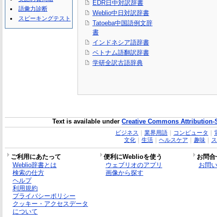
EDR日中対訳辞書
語彙力診断
Weblio中日対訳辞書
スピーキングテスト
Tatoeba中国語例文辞
書
インドネシア語辞書
ベトナム語翻訳辞書
学研全訳古語辞典
Text is available under
Creative Commons Attribution-
ビジネス
｜
業界用語
｜
コンピュータ
｜
文化
｜
生活
｜
ヘルスケア
｜
趣味
｜
ス
ご利用にあたって
便利にWeblioを使う
お問合
Weblio辞書とは
ウェブリオのアプリ
お問
検索の仕方
画像から探す
ヘルプ
利用規約
プライバシーポリシー
クッキー・アクセスデータ
について