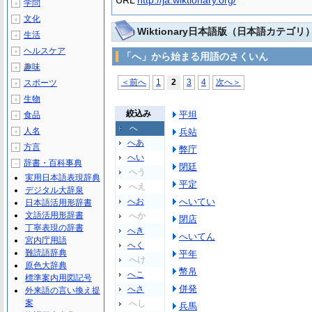
URL
http://ja.wiktionary.org/
学問
＋
文化
＋
Wiktionary日本語版（日本語カテゴリ
生活
＋
ヘルスケア
＋
「へ」から始まる用語のさくいん
趣味
＋
＜前へ
1
2
3
4
次へ＞
スポーツ
＋
生物
＋
絞込み
平坦
食品
＋
へ
人名
兵站
＋
へあ
方言
＋
弊庁
へい
辞書・百科事典
－
閉廷
へう
実用日本語表現辞典
平定
へえ
デジタル大辞泉
へお
へいてい
日本語活用形辞書
文語活用形辞書
へか
閉店
丁寧表現の辞書
へき
へいてん
宮内庁用語
へく
難読語辞典
平年
へけ
原色大辞典
幣帛
へこ
標準案内用図記号
併発
へさ
外来語の言い換え提
案
へし
兵馬