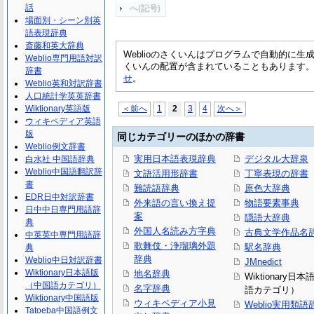
話
へ(記号)
場面別・シーン別英
語表現辞典
斎藤和英大辞典
Weblioのさくいんはプログラムで自動的に
Weblio専門用語対訳
くいんの配置が含まれていることもあります
辞書
せ
。
Weblio英和対訳辞書
人口統計学英英辞書
Wiktionary英語版
＜前へ
1
2
3
4
次へ＞
ウィキペディア英語
版
同じカテゴリーのほかの辞書
Weblio例文辞書
実用日本語表現辞典
デジタル大辞泉
白水社 中国語辞典
Weblio中国語翻訳辞
文語活用形辞書
丁寧表現の辞書
書
難読語辞典
原色大辞典
EDR日中対訳辞書
外来語の言い換え提
物語要素事典
日中中日専門用語辞
案
隠語大辞典
典
外国人名読み方字典
古典文学作品名
中英英中専門用語辞
歌舞伎・浄瑠璃外題
駅名辞典
典
辞典
Weblio中日対訳辞書
JMnedict
Wiktionary日本語版
地名辞典
Wiktionary日
（中国語カテゴリ）
名字辞典
語カテゴリ）
Wiktionary中国語版
ウィキペディア小見
Weblio実用類語
Tatoeba中国語例文