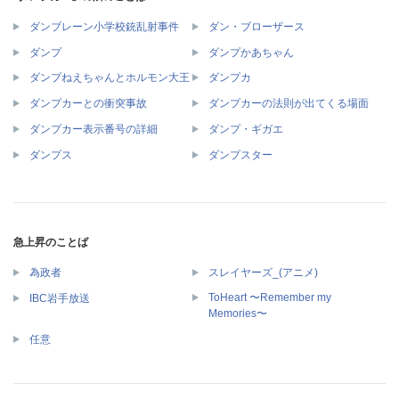
ダンブレーン小学校銃乱射事件
ダン・ブローザース
ダンプ
ダンプかあちゃん
ダンプねえちゃんとホルモン大王
ダンプカ
ダンプカーとの衝突事故
ダンプカーの法則が出てくる場面
ダンプカー表示番号の詳細
ダンプ・ギガエ
ダンプス
ダンプスター
急上昇のことば
為政者
スレイヤーズ_(アニメ)
ToHeart 〜Remember my
IBC岩手放送
Memories〜
任意