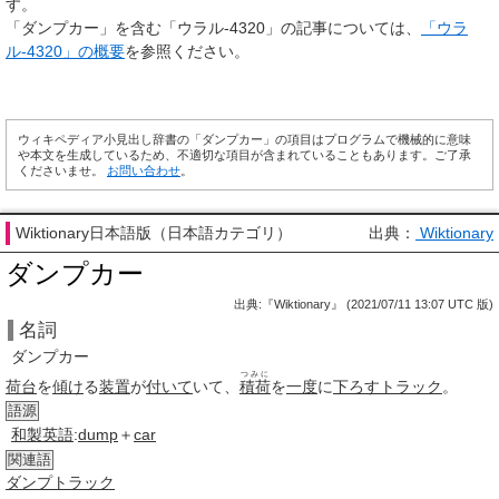
す。
「ダンプカー」を含む「ウラル-4320」の記事については、
「ウラ
ル-4320」の概要
を参照ください。
ウィキペディア小見出し辞書の「ダンプカー」の項目はプログラムで機械的に意味
や本文を生成しているため、不適切な項目が含まれていることもあります。ご了承
くださいませ。
お問い合わせ
。
Wiktionary日本語版（日本語カテゴリ）
出典：
Wiktionary
ダンプカー
出典:『Wiktionary』 (2021/07/11 13:07 UTC 版)
名詞
ダンプカー
つみに
荷台
を
傾け
る
装置
が
付いて
いて、
積荷
を
一度
に
下ろす
トラック
。
語源
和製英語
:
dump
＋
car
関連語
ダンプトラック