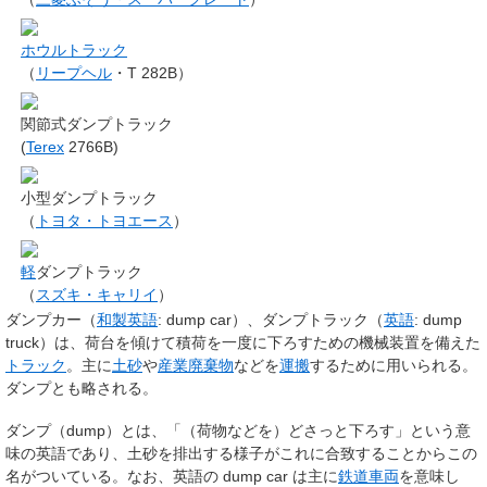
ホウルトラック
（
リープヘル
・T 282B）
関節式ダンプトラック
(
Terex
2766B)
小型ダンプトラック
（
トヨタ・トヨエース
）
軽
ダンプトラック
（
スズキ・キャリイ
）
ダンプカー
（
和製英語
:
dump car
）、
ダンプトラック
（
英語
:
dump
truck
）は、荷台を傾けて積荷を一度に下ろすための機械装置を備えた
トラック
。主に
土
砂
や
産業廃棄物
などを
運搬
するために用いられる。
ダンプ
とも略される。
ダンプ（dump）とは、「（荷物などを）どさっと下ろす」という意
味の英語であり、土砂を排出する様子がこれに合致することからこの
名がついている。なお、英語の
dump car
は主に
鉄道車両
を意味し