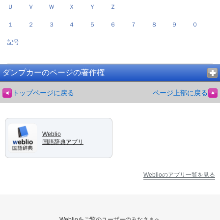
Ｕ
Ｖ
Ｗ
Ｘ
Ｙ
Ｚ
１
２
３
４
５
６
７
８
９
０
記号
ダンプカーのページの著作権
トップページに戻る
ページ上部に戻る
Weblio
国語辞典アプリ
Weblioのアプリ一覧を見る
Weblioをご覧のユーザーのみなさまへ