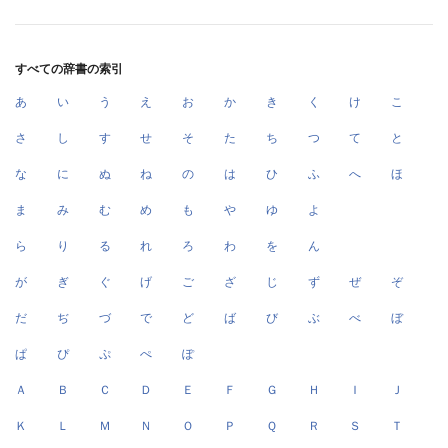
すべての辞書の索引
あ
い
う
え
お
か
き
く
け
こ
さ
し
す
せ
そ
た
ち
つ
て
と
な
に
ぬ
ね
の
は
ひ
ふ
へ
ほ
ま
み
む
め
も
や
ゆ
よ
ら
り
る
れ
ろ
わ
を
ん
が
ぎ
ぐ
げ
ご
ざ
じ
ず
ぜ
ぞ
だ
ぢ
づ
で
ど
ば
び
ぶ
べ
ぼ
ぱ
ぴ
ぷ
ぺ
ぽ
Ａ
Ｂ
Ｃ
Ｄ
Ｅ
Ｆ
Ｇ
Ｈ
Ｉ
Ｊ
Ｋ
Ｌ
Ｍ
Ｎ
Ｏ
Ｐ
Ｑ
Ｒ
Ｓ
Ｔ