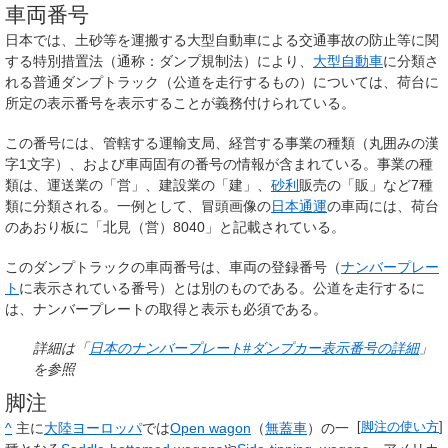
車両番号
日本では、土砂等を運搬する大型自動車による交通事故の防止等に関
する特別措置法（通称：ダンプ規制法）により、
大型自動車
に分類さ
れる普通ダンプトラック（公道を走行するもの）については、荷台に
所定の表示番号を表示することが義務付けられている。
この番号には、管轄する運輸支局、経営する事業の種類（丸囲みの漢
字1文字）、および車両固有の番号の情報が含まれている。事業の種
類は、運送業の「営」、建設業の「建」、
砂利
販売の「販」など7種
類に分類される。一例として、冒頭画像の
日本通運
の車両には、荷台
のあおり板に「北見（営）8040」と記載されている。
このダンプトラックの車両番号は、車両の登録番号（
ナンバープレー
ト
に表示されている番号）とは別のものである。公道を走行するに
は、ナンバープレートの取得と表示も必須である。
詳細は「
日本のナンバープレート#ダンプカー表示番号の詳細
」
を参照
脚注
^
主に
大陸ヨーロッパ
では
Open wagon
（
無蓋車
）の一
[
脚注の使い方
]