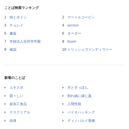
ことば検索ランキング
姉とボイン
マートルコービン
チョレイ
service
邂逅
オーダー
学校法人吉祥寺学園
buyer
確認
トリッシュヴァンディヴァー
新着のことば
エキスポ
月とすっぽん
図々しい
割れ鍋に綴じ蓋
超加工食品
人間性能
テスクリアル
バイオハッキング
頭身
ディノバルド亜種