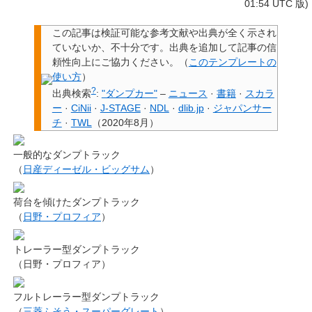
01:54 UTC 版)
この記事は検証可能な参考文献や出典が全く示され
ていないか、不十分です。
出典を追加して記事の信
頼性向上にご協力ください。
（
このテンプレートの
使い方
）
?
出典検索
:
"ダンプカー"
–
ニュース
·
書籍
·
スカラ
ー
·
CiNii
·
J-STAGE
·
NDL
·
dlib.jp
·
ジャパンサー
チ
·
TWL
（
2020年8月
）
一般的なダンプトラック
（
日産ディーゼル・ビッグサム
）
荷台を傾けたダンプトラック
（
日野・プロフィア
）
トレーラー型ダンプトラック
（日野・プロフィア）
フルトレーラー型ダンプトラック
（
三菱ふそう・スーパーグレート
）