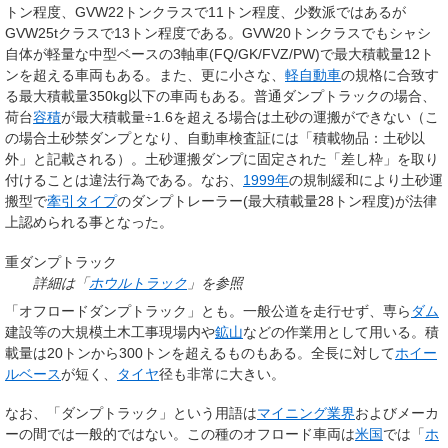
トン程度、GVW22トンクラスで11トン程度、少数派ではあるが
GVW25tクラスで13トン程度である。GVW20トンクラスでもシャシ
自体が軽量な中型ベースの3軸車(FQ/GK/FVZ/PW)で最大積載量12ト
ンを超える車両もある。また、更に小さな、
軽自動車
の規格に合致す
る最大積載量350kg以下の車両もある。普通ダンプトラックの場合、
荷台
容積
が最大積載量÷1.6を超える場合は土砂の運搬ができない（こ
の場合
土砂禁ダンプ
となり、自動車検査証には「積載物品：土砂以
外」と記載される）。土砂運搬ダンプに固定された「差し枠」を取り
付けることは違法行為である。なお、
1999年
の規制緩和により土砂運
搬型で
牽引タイプ
の
ダンプトレーラー
(最大積載量28トン程度)が法律
上認められる事となった。
重ダンプトラック
詳細は「
ホウルトラック
」を参照
「オフロードダンプトラック」とも。一般公道を走行せず、専ら
ダム
建設等の大規模土木工事現場内や
鉱山
などの作業用として用いる。積
載量は20トンから300トンを超えるものもある。全長に対して
ホイー
ルベース
が短く、
タイヤ
径も非常に大きい。
なお、「ダンプトラック」という用語は
マイニング業界
およびメーカ
ーの間では一般的ではない。この種のオフロード車両は
米国
では「
ホ