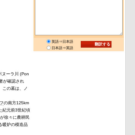
英語⇒日本語
日本語⇒英語
ヌーラ川 (Pon
葬者が確認され
。この墓は、ノ
フ
の南方125km
た紀元前3世紀頃
層が徐々に農耕民
る暖炉の模造品