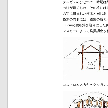
クルガンのひとつで、時期は紀
の柱が建てられ、その柱には
の字に組まれた横木と同じ深
横木の内側には、鉄製の盾と
9.0cmの鹿を浮き彫りにした
フスキーによって発掘調査さ
コストロムスカヤ＝クルガン