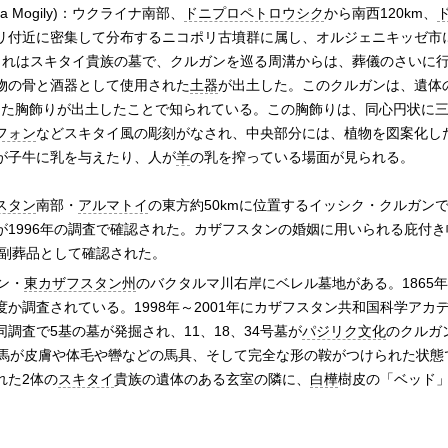
ya Mogily)：ウクライナ南部、
ドニプロペトロウシク
から南西120km、
リ付近に密集して分布するニコポリ古墳群に属し、オルジェニキッゼ市
これはスキタイ貴族の墓で、クルガンを巡る周溝からは、葬儀のさいに
物の骨と酒器として使用された
土器
が出土した。このクルガンは、遺体
をした胸飾りが出土したことで知られている。この胸飾りは、同心円状に
フォン
などスキタイ風の彫刻がなされ、中央部分には、植物を図案化し
が子牛に乳を与えたり、人が
羊
の乳を搾っている場面が見られる。
スタン
南部・
アルマトイ
の東方約50kmに位置するイッシク・クルガン
が1996年の調査で確認された。カザフスタンの婚姻に用いられる庇付
が副葬品として確認された。
ン・
東カザフスタン州
のバクタルマ川右岸にベレル墓地がある。1865
か調査されている。1998年～2001年にカザフスタン共和国科学アカ
調査で5基の墓が発掘され、11、18、34号墓が
パジリク文化
のクルガ
た馬が皮膚や体毛や轡などの馬具、そして完全な形の鞍がつけられた状態
れた2体の
スキタイ
貴族の遺体のある玄室の隣に、
白樺
樹皮の「ベッド