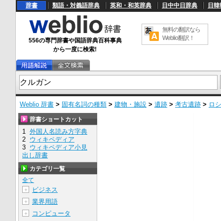
辞書
類語・対義語辞典
英和・和英辞典
日中中日辞典
日韓
無料の翻訳なら
Weblio翻訳！
556の専門辞書や国語辞典百科事典
から一度に検索!
Weblio 辞書
>
固有名詞の種類
>
建物・施設
>
遺跡
>
考古遺跡
>
ロ
辞書ショートカット
1
外国人名読み方字典
2
ウィキペディア
3
ウィキペディア小見
出し辞書
カテゴリ一覧
全て
ビジネス
＋
業界用語
＋
コンピュータ
＋