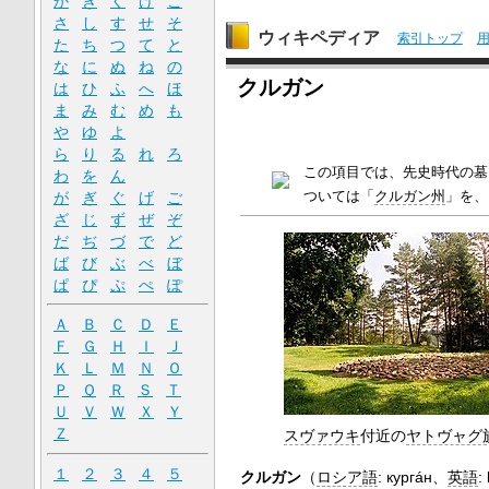
か
き
く
け
こ
さ
し
す
せ
そ
ウィキペディア
索引トップ
た
ち
つ
て
と
な
に
ぬ
ね
の
クルガン
は
ひ
ふ
へ
ほ
ま
み
む
め
も
や
ゆ
よ
ら
り
る
れ
ろ
この項目では、先史時代の墓
わ
を
ん
ついては「
クルガン州
」を、
が
ぎ
ぐ
げ
ご
ざ
じ
ず
ぜ
ぞ
だ
ぢ
づ
で
ど
ば
び
ぶ
べ
ぼ
ぱ
ぴ
ぷ
ぺ
ぽ
Ａ
Ｂ
Ｃ
Ｄ
Ｅ
Ｆ
Ｇ
Ｈ
Ｉ
Ｊ
Ｋ
Ｌ
Ｍ
Ｎ
Ｏ
Ｐ
Ｑ
Ｒ
Ｓ
Ｔ
Ｕ
Ｖ
Ｗ
Ｘ
Ｙ
Ｚ
スヴァウキ
付近の
ヤトヴャグ
１
２
３
４
５
クルガン
（
ロシア語
:
кургáн
、
英語
: