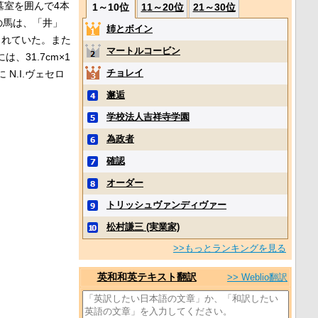
墓室を囲んで4本
1～10位
11～20位
21～30位
の馬は、「井」
姉とボイン
されていた。また
マートルコービン
31.7cm×1
チョレイ
N.I.ヴェセロ
邂逅
学校法人吉祥寺学園
為政者
確認
オーダー
トリッシュヴァンディヴァー
松村謙三 (実業家)
>>もっとランキングを見る
英和和英テキスト翻訳
>> Weblio翻訳