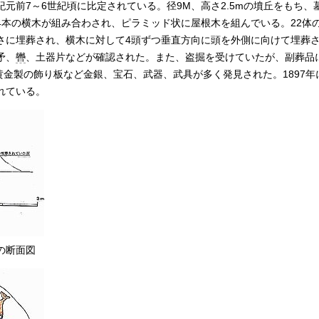
元前7～6世紀頃に比定されている。径9M、高さ2.5mの墳丘をもち、
4本の横木が組み合わされ、ピラミッド状に屋根木を組んでいる。22体
さに埋葬され、横木に対して4頭ずつ垂直方向に頭を外側に向けて埋葬
矛、
轡
、土器片などが確認された。また、盗掘を受けていたが、副葬品には、
黄金製の飾り板など金銀、宝石、武器、武具が多く発見された。1897年に 
れている。
の断面図