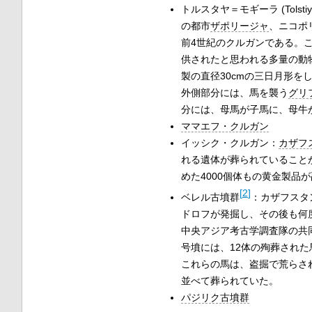
トルスタヤ＝モギーラ (Tolsti
の都市
ザポリージャ
、ニコポ
前4世紀のクルガンである。
供されたと思われる多量の動
製の直径30cmの三日月形
外側部分には、馬を襲う
グリ
分には、母馬が子馬に、母牛
ママエフ・クルガン
イッシク・クルガン：
カザフ
れる遺体が葬られていること
めた4000個体もの黄金製品
[
2
]
ベレル古墳群
：カザフスタ
ドロフが発掘し、その後も何度
中央アジア考古学調査隊の共同
号墳には、12体の殉葬され
これらの馬は、盗掘で荒らさ
並べて葬られていた。
パジリク古墳群