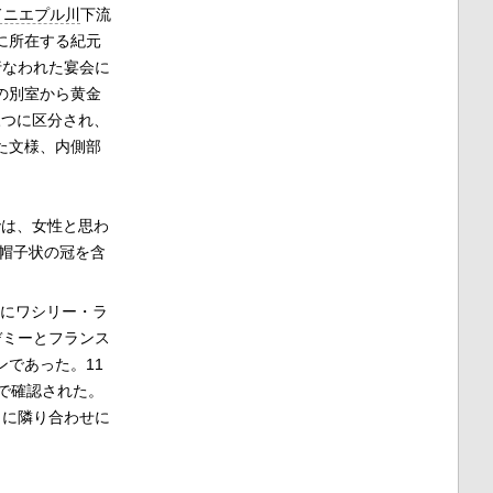
ドニエプル川
下流
に所在する紀元
行なわれた宴会に
の別室から黄金
三つに区分され、
た文様、内側部
では、女性と思わ
き帽子状の冠を含
年にワシリー・ラ
デミーとフランス
ンであった。11
で確認された。
」に隣り合わせに