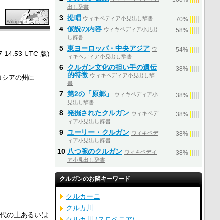
100%
出し辞書
3
提唱
ウィキペディア小見出し辞書
|
|
|
|
|
70%
4
仮説の内容
ウィキペディア小見出
|
|
|
|
|
58%
し辞書
5
東ヨーロッパ・中央アジア
ウ
|
|
|
|
|
54%
4:53 UTC 版)
ィキペディア小見出し辞書
6
クルガン文化の担い手の遺伝
|
|
|
|
|
38%
的特徴
ウィキペディア小見出し辞
ロシアの州に
書
7
第2の「原郷」
ウィキペディア小
|
|
|
|
|
38%
見出し辞書
8
発掘されたクルガン
ウィキペデ
|
|
|
|
|
38%
ィア小見出し辞書
9
ユーリー・クルガン
ウィキペデ
|
|
|
|
|
38%
ィア小見出し辞書
10
八つ腕のクルガン
ウィキペディ
|
|
|
|
|
38%
ア小見出し辞書
クルガンのお隣キーワード
クルカーニ
クルカ川
代
の
土
あるいは
クルカ川 (スロベニア)