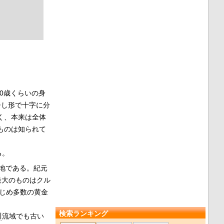
0歳くらいの身
ひし形で十字に分
く、本来は全体
ものは知られて
る。
墓地である。紀元
最大のものはクル
はじめ多数の黄金
検索ランキング
川
流域でも古い