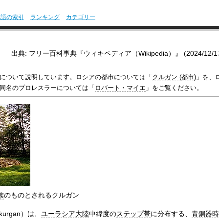
用語の索引
ランキング
カテゴリー
出典: フリー百科事典『ウィキペディア（Wikipedia）』 (2024/12/17 1
について説明しています。ロシアの都市については「
クルガン (都市)
」を、
同名のプロレスラーについては「
ロバート・マイエ
」をご覧ください。
族
のものとされるクルガン
kurgan
）は、
ユーラシア大陸
中緯度の
ステップ帯
に分布する、
青銅器時