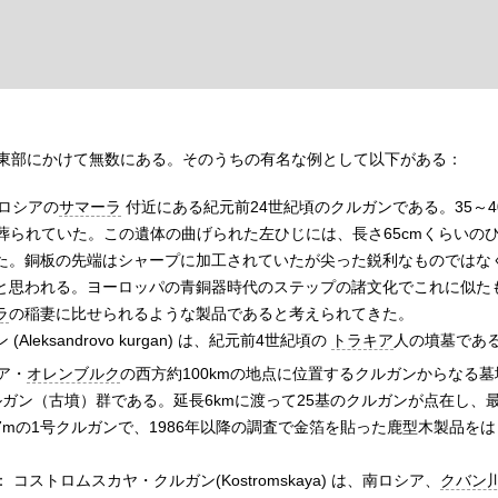
東部にかけて無数にある。そのうちの有名な例として以下がある：
墳：ロシアの
サマーラ
付近にある紀元前24世紀頃のクルガンである。35～4
が葬られていた。この遺体の曲げられた左ひじには、長さ65cmくらいの
た。銅板の先端はシャープに加工されていたが尖った鋭利なものではな
と思われる。ヨーロッパの青銅器時代のステップの諸文化でこれに似た
ラ
の稲妻に比せられるような製品であると考えられてきた。
eksandrovo kurgan) は、紀元前4世紀頃の
トラキア
人の墳墓であ
ア・
オレンブルク
の西方約100kmの地点に位置するクルガンからなる
ガン（古墳）群である。延長6kmに渡って25基のクルガンが点在し、
mの1号クルガンで、1986年以降の調査で金箔を貼った鹿型木製品を
ストロムスカヤ・クルガン(Kostromskaya) は、南ロシア、
クバン