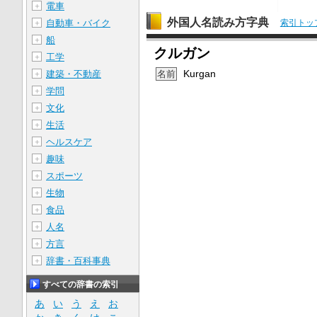
電車
＋
外国人名読み方字典
索引トッ
自動車・バイク
＋
船
＋
クルガン
工学
＋
Kurgan
名前
建築・不動産
＋
学問
＋
文化
＋
生活
＋
ヘルスケア
＋
趣味
＋
スポーツ
＋
生物
＋
食品
＋
人名
＋
方言
＋
辞書・百科事典
＋
すべての辞書の索引
あ
い
う
え
お