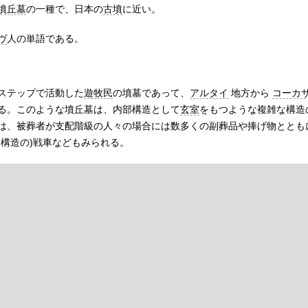
墳丘墓
の一種で、日本の
古墳
に近い。
ヴ
人の単語である。
ステップで活動した
遊牧民
の墳墓であって、
アルタイ
地方から
コーカ
る。このような墳丘墓は、内部構造として
玄室
をもつような複雑な構造
は、被葬者が支配階級の人々の場合には数多くの副葬品や捧げ物ととも
構造の)戦車などもみられる。