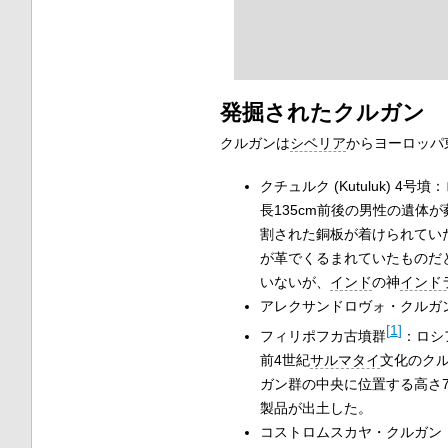
発掘されたクルガン
クルガンは
シベリア
からヨーロッパ
クチュルク (Kutuluk) 4号
長135cm前後の男性の遺体
割された銅板が着けられてい
が革でくるまれていたものだ
いないが、
インド
の神
インド
アレクサンドロヴォ・クルガン (Al
[
1
]
フィリポフカ古墳群
：ロシ
前4世紀
サルマタイ
文化のクル
ガン群の中央に位置する高さ7
製品が出土した。
コストロムスカヤ・クルガン： コ