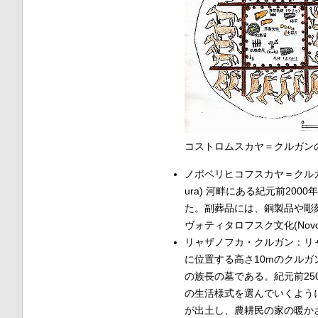
コストロムスカヤ＝クルガン
ノボベリヒコフスカヤ＝クルガン (No
ura) 河畔にある紀元前2
た。副葬品には、銅製品や彫
ヴォティタロフスク文化(Novotit
リャザノフカ・クルガン：リャ
に位置する高さ10mのクルガ
の族長の墓である。紀元前25
の生活様式を選んでいくよう
が出土し、農耕民の家の暖かさ