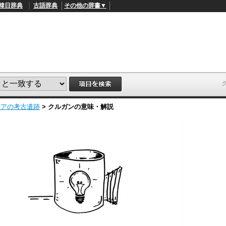
韓日辞典
古語辞典
その他の辞書▼
シアの考古遺跡
>
クルガン
の意味・解説