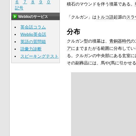
６
７
８
９
０
積石のマウンドを伴う墳墓である。
記号
Weblioのサービス
「クルガン」は
トルコ語
起源の
スラ
英会話コラム
分布
Weblio英会話
クルガン型の墳墓は、
青銅器時代
の
英語の質問箱
ア
にまでまたがる範囲に分布してい
語彙力診断
る。クルガンの中央部にある玄室に
スピーキングテスト
その副葬品には、馬や(馬に引かせる