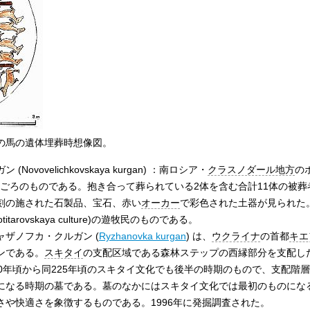
の馬の遺体埋葬時想像図。
vovelichkovskaya kurgan) ：南ロシア・
クラスノダール地方
のポ
000年ごろのものである。抱き合って葬られている2体を含む合計11体の被
刻の施された石製品、宝石、赤い
オーカー
で彩色された土器が見られた
arovskaya culture)の遊牧民のものである。
ザノフカ・クルガン (
Ryzhanovka kurgan
) は、
ウクライナ
の首都
キエ
ンである。
スキタイ
の支配区域である森林ステップの西縁部分を支配し
0年頃から同225年頃のスキタイ文化でも後半の時期のもので、支配階
になる時期の墓である。墓のなかにはスキタイ文化では最初のものにな
や快適さを象徴するものである。1996年に発掘調査された。