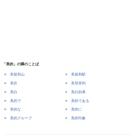
「美的」の隣のことば
美留和山
美留和駅
美疢
美登英利
美白
美白効果
美的で
美的である
美的な
美的に
美的グループ
美的印象