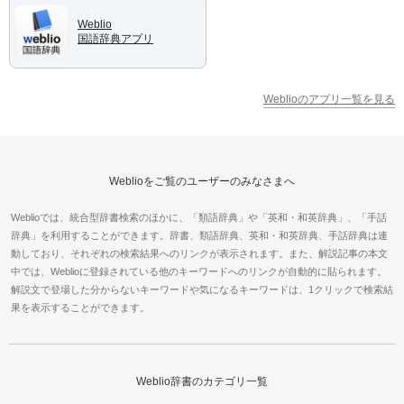
Weblio
国語辞典アプリ
Weblioのアプリ一覧を見る
Weblioをご覧のユーザーのみなさまへ
Weblioでは、統合型辞書検索のほかに、「類語辞典」や「英和・和英辞典」、「手話
辞典」を利用することができます。辞書、類語辞典、英和・和英辞典、手話辞典は連
動しており、それぞれの検索結果へのリンクが表示されます。また、解説記事の本文
中では、Weblioに登録されている他のキーワードへのリンクが自動的に貼られます。
解説文で登場した分からないキーワードや気になるキーワードは、1クリックで検索結
果を表示することができます。
Weblio辞書のカテゴリ一覧