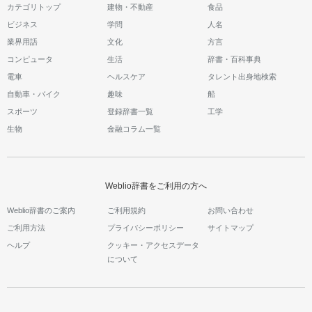
カテゴリトップ
建物・不動産
食品
ビジネス
学問
人名
業界用語
文化
方言
コンピュータ
生活
辞書・百科事典
電車
ヘルスケア
タレント出身地検索
自動車・バイク
趣味
船
スポーツ
登録辞書一覧
工学
生物
金融コラム一覧
Weblio辞書をご利用の方へ
Weblio辞書のご案内
ご利用規約
お問い合わせ
ご利用方法
プライバシーポリシー
サイトマップ
ヘルプ
クッキー・アクセスデータ
について