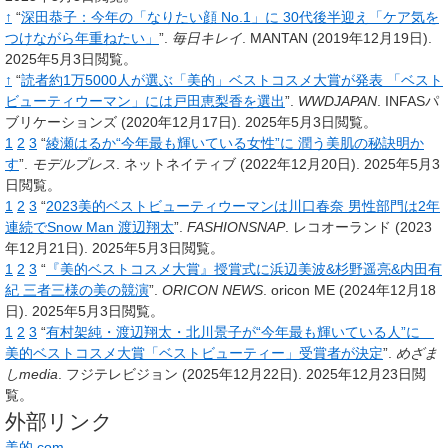
↑
“
深田恭子：今年の「なりたい顔 No.1」に 30代後半迎え「ケア気を
つけながら年重ねたい」
”.
毎日キレイ
.
MANTAN
(2019年12月19日).
2025年5月3日閲覧。
↑
“
読者約1万5000人が選ぶ「美的」ベストコスメ大賞が発表 「ベスト
ビューティウーマン」には戸田恵梨香を選出
”.
WWDJAPAN
.
INFASパ
ブリケーションズ
(2020年12月17日).
2025年5月3日閲覧。
1
2
3
“
綾瀬はるか“今年最も輝いている女性”に 潤う美肌の秘訣明か
す
”.
モデルプレス
.
ネットネイティブ
(2022年12月20日).
2025年5月3
日閲覧。
1
2
3
“
2023美的ベストビューティウーマンは川口春奈 男性部門は2年
連続でSnow Man 渡辺翔太
”.
FASHIONSNAP
.
レコオーランド
(2023
年12月21日).
2025年5月3日閲覧。
1
2
3
“
『美的ベストコスメ大賞』授賞式に浜辺美波&杉野遥亮&内田有
紀 三者三様の美の競演
”.
ORICON NEWS
.
oricon ME
(2024年12月18
日).
2025年5月3日閲覧。
1
2
3
“
有村架純・渡辺翔太・北川景子が“今年最も輝いている人”に
美的ベストコスメ大賞「ベストビューティー」受賞者が決定
”.
めざま
しmedia
.
フジテレビジョン
(2025年12月22日).
2025年12月23日閲
覧。
外部リンク
美的.com