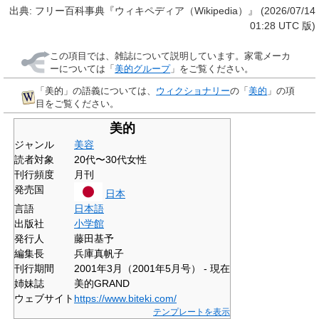
出典: フリー百科事典『ウィキペディア（Wikipedia）』 (2026/07/14
01:28 UTC 版)
この項目では、雑誌について説明しています。家電メーカ
ーについては「
美的グループ
」をご覧ください。
「
美的
」の語義については、
ウィクショナリー
の「
美的
」の項
目をご覧ください。
美的
ジャンル
美容
読者対象
20代〜30代女性
刊行頻度
月刊
発売国
日本
言語
日本語
出版社
小学館
発行人
藤田基予
編集長
兵庫真帆子
刊行期間
2001年3月（2001年5月号） - 現在
姉妹誌
美的GRAND
ウェブサイト
https://www.biteki.com/
テンプレートを表示