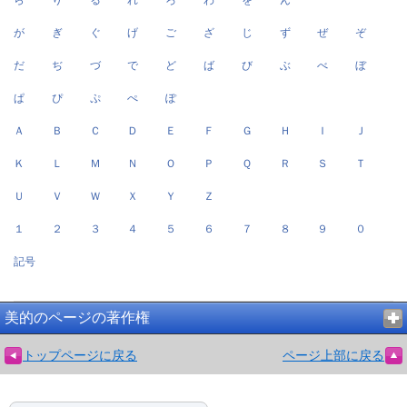
が
ぎ
ぐ
げ
ご
ざ
じ
ず
ぜ
ぞ
だ
ぢ
づ
で
ど
ば
び
ぶ
べ
ぼ
ぱ
ぴ
ぷ
ぺ
ぽ
Ａ
Ｂ
Ｃ
Ｄ
Ｅ
Ｆ
Ｇ
Ｈ
Ｉ
Ｊ
Ｋ
Ｌ
Ｍ
Ｎ
Ｏ
Ｐ
Ｑ
Ｒ
Ｓ
Ｔ
Ｕ
Ｖ
Ｗ
Ｘ
Ｙ
Ｚ
１
２
３
４
５
６
７
８
９
０
記号
美的のページの著作権
トップページに戻る
ページ上部に戻る