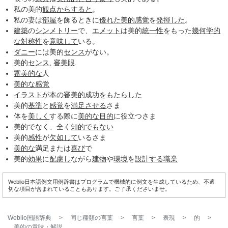
私の美的
観点
からすると
。
私の妻は
部屋
を飾るときに
優れた
美的感覚
を
発揮した
。
建築
の
シンメトリー
で、
エメット
は美的
統一性
をもった
幾何学的
な
対称性
を
意味して
いる。
ダニー
には美的
センス
がない。
美的
センス
,
審美眼
.
審美的な
人
美的な
感覚
イラスト
が
本の
審美的
成功
を
もたらした
美的
基準
と
感覚
を
満足させる
さま
体を
美しく
する際に
美的な
目的
に役立つさま
美的でなく、全く
知的
でもない
美的
感性
が
欠如して
いるさま
美的な
満足または
喜び
で
美的
効果
に
配慮し
ながら
建物
や
環境
を
設計する
職業
Weblio日本語例文用例辞書はプログラムで機械的に例文を生成しているため、不適
切な項目が含まれていることもあります。ご了承くださいませ。
Weblio国語辞典
>
同じ種類の言葉
>
言葉
>
表現
>
的
>
美的
の意味・解説