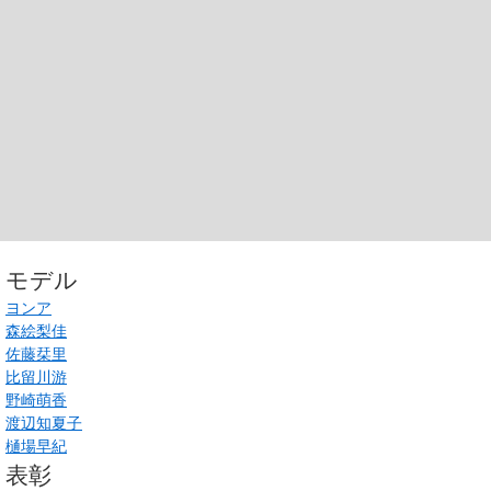
モデル
ヨンア
森絵梨佳
佐藤栞里
比留川游
野崎萌香
渡辺知夏子
樋場早紀
表彰