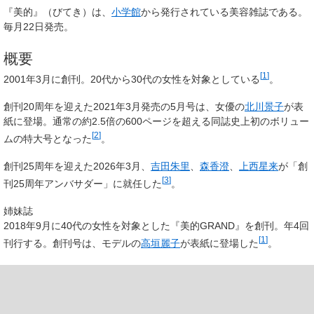
『
美的
』（びてき）は、
小学館
から発行されている美容雑誌である。
毎月22日発売。
概要
[
1
]
2001年3月に創刊。20代から30代の女性を対象としている
。
創刊20周年を迎えた2021年3月発売の5月号は、女優の
北川景子
が表
紙に登場。通常の約2.5倍の600ページを超える同誌史上初のボリュー
[
2
]
ムの特大号となった
。
創刊25周年を迎えた2026年3月、
吉田朱里
、
森香澄
、
上西星来
が「創
[
3
]
刊25周年アンバサダー」に就任した
。
姉妹誌
2018年9月に40代の女性を対象とした『美的GRAND』を創刊。年4回
[
1
]
刊行する。創刊号は、モデルの
高垣麗子
が表紙に登場した
。