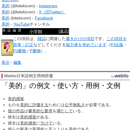
美的
(@bitekicom) -
Instagram
美的
(@bitekicom) -
X（旧Twitter）
美的
(bitekicom) -
Facebook
美的
-
YouTube
チャンネル
表
話
編
歴
[
表示
]
小学館
この項目は、
雑誌
に関連した
書きかけの項目
です。
この項目を
加筆・訂正
などしてくださる
協力者を求めています
（
PJ出版
・
PJ書物
／
P書物
）。
表示
編集
Weblio日本語例文用例辞書
「美的」の例文・使い方・用例・文例
美的感覚
ものを
美的に
評価する
ためには
公平無私さ
が必要である。
彼の
作品
は
審美的な
要求
を
満たして
いる。
彼女は
美的感覚
がある。
彼女は
美的感覚
に
欠けて
いる。
彼らの
家具
は
実用的
と言うより
も美的である。