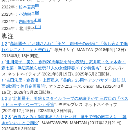
[
8
]
2022年：
松本若菜
[
9
]
2023年：
小池栄子
[
10
]
2024年：
内田有紀
[
11
]
2025年：北川景子
脚注
1
2
“
高垣麗子：“お姉さん版”「美的」創刊号の表紙に 「落ち込んで眠
れないことも…」と告白も
”.
毎日キレイ
.
MANTAN
(2018年9月13日).
2018年9月13日閲覧。
↑
“
北川景子「美的」創刊20周年記念号の表紙に 武井咲・佐々木希・
森七菜・浜辺美波ら総勢21人の女優陣春メイク特集も
”.
モデルプレ
ス
.
ネットネイティブ
(2021年3月19日).
2025年5月2日閲覧。
↑
“
吉田朱里・森香澄・上西星来『美的』25周年アンバサダー就任 誌
面&動画で美容企画展開
”.
オリコンニュース
.
oricon ME
(2026年3月
16日).
2026年3月20日閲覧。
1
2
3
“
北川景子、美貌＆スタイルキープの秘訣明かす 三度目の「ベス
トビューティウーマン」受賞
”.
モデルプレス
.
ネットネイティブ
(2021年12月15日).
2025年5月3日閲覧。
1
2
3
“
石原さとみ：3年連続「なりたい顔」選出で初の殿堂入り 「響
きがいい」とご満悦
”.
MANTANWEB
.
MANTAN
(2017年12月21日).
2025年5月3日閲覧。