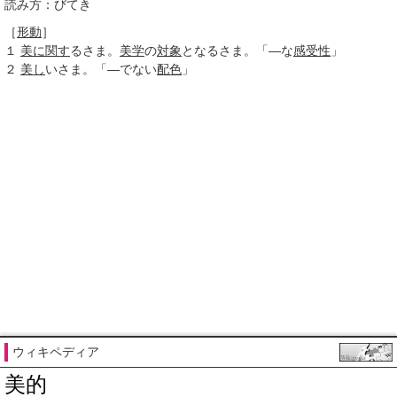
読み方：びてき
［
形動
］
１
美に
関す
るさま。
美学
の
対象
となるさま。「―な
感受性
」
２
美し
いさま。「―でない
配色
」
ウィキペディア
美的