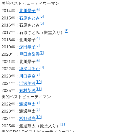
美的ベストビューティウーマン
[
4
]
2014年：
北川景子
[
5
]
2015年：
石原さとみ
[
5
]
2016年：石原さとみ
[
5
]
2017年：石原さとみ（殿堂入り）
[
4
]
2018年：北川景子
[
6
]
2019年：
深田恭子
[
7
]
2020年：
戸田恵梨香
[
4
]
2021年：北川景子
[
8
]
2022年：
綾瀬はるか
[
9
]
2023年：
川口春奈
[
10
]
2024年：
浜辺美波
[
11
]
2025年：
有村架純
美的ベストビューティマン
[
8
]
2022年：
渡辺翔太
[
9
]
2023年：渡辺翔太
[
10
]
2024年；
杉野遥亮
[
11
]
2025年：渡辺翔太（殿堂入り）
美的GRANDベストビューティウーマン