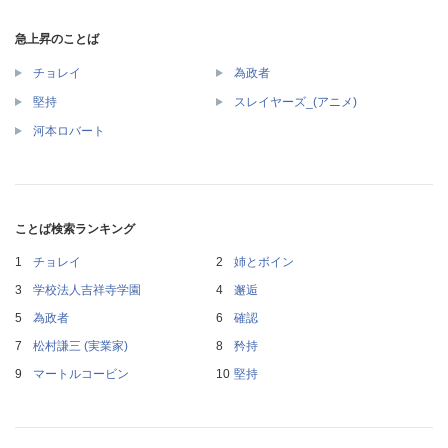
急上昇のことば
チョレイ
為政者
堅持
スレイヤーズ_(アニメ)
河本ロバート
ことば検索ランキング
チョレイ
姉とボイン
学校法人吉祥寺学園
邂逅
為政者
確認
松村謙三 (実業家)
矜持
マートルコービン
堅持