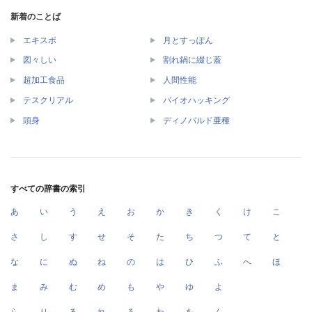
新着のことば
エキスポ
月とすっぽん
図々しい
割れ鍋に綴じ蓋
超加工食品
人間性能
テスクリアル
バイオハッキング
頭身
ディノバルド亜種
すべての辞書の索引
あ
い
う
え
お
か
き
く
け
こ
さ
し
す
せ
そ
た
ち
つ
て
と
な
に
ぬ
ね
の
は
ひ
ふ
へ
ほ
ま
み
む
め
も
や
ゆ
よ
ら
り
る
れ
ろ
わ
を
ん