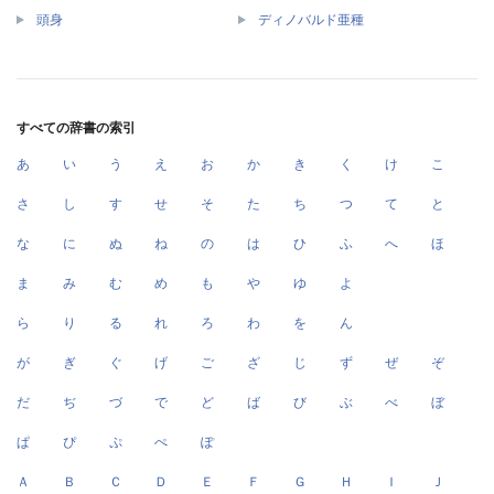
頭身
ディノバルド亜種
すべての辞書の索引
あ
い
う
え
お
か
き
く
け
こ
さ
し
す
せ
そ
た
ち
つ
て
と
な
に
ぬ
ね
の
は
ひ
ふ
へ
ほ
ま
み
む
め
も
や
ゆ
よ
ら
り
る
れ
ろ
わ
を
ん
が
ぎ
ぐ
げ
ご
ざ
じ
ず
ぜ
ぞ
だ
ぢ
づ
で
ど
ば
び
ぶ
べ
ぼ
ぱ
ぴ
ぷ
ぺ
ぽ
Ａ
Ｂ
Ｃ
Ｄ
Ｅ
Ｆ
Ｇ
Ｈ
Ｉ
Ｊ