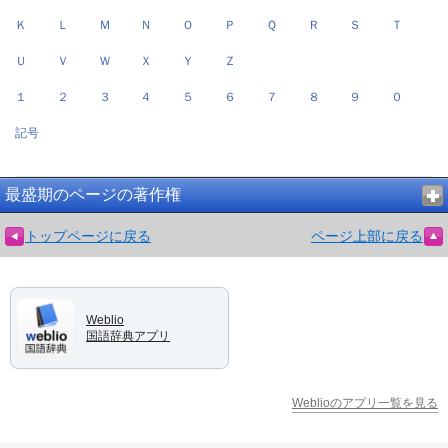
Ｋ
Ｌ
Ｍ
Ｎ
Ｏ
Ｐ
Ｑ
Ｒ
Ｓ
Ｔ
Ｕ
Ｖ
Ｗ
Ｘ
Ｙ
Ｚ
１
２
３
４
５
６
７
８
９
０
記号
最盛期のページの著作権
トップページに戻る
ページ上部に戻る
Weblio
国語辞典アプリ
Weblioのアプリ一覧を見る