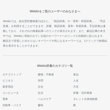
Weblioをご覧のユーザーのみなさまへ
Weblioでは、統合型辞書検索のほかに、「類語辞典」や「英和・和英辞典」、「手話
辞典」を利用することができます。辞書、類語辞典、英和・和英辞典、手話辞典は連
動しており、それぞれの検索結果へのリンクが表示されます。また、解説記事の本文
中では、Weblioに登録されている他のキーワードへのリンクが自動的に貼られます。
解説文で登場した分からないキーワードや気になるキーワードは、1クリックで検索結
果を表示することができます。
Weblio辞書のカテゴリ一覧
カテゴリトップ
建物・不動産
食品
ビジネス
学問
人名
業界用語
文化
方言
コンピュータ
生活
辞書・百科事典
電車
ヘルスケア
タレント出身地検索
自動車・バイク
趣味
船