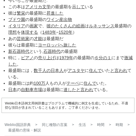
今いちごが最盛期だ.
この本は
アメリカ文学
の最盛期を
示して
いる
彼は
繁栄
の最盛期に
昇進した
ブドウ園
の最盛期の
ワイン
産出物
イタリア
の
画家
で、
彼の
たくさんの
絵画
は
ルネッサンス
最盛期の
理想
を
体現する
（
1483年
−
1520年
）
あの
芸術家
の
才能
は最盛期だ
彼らは最盛期に
ヨーロッパへ
旅した
新石器時代
という,
石器時代
の最盛期
特に，
ピアノ
の
売り上げ
は
1979年
の最盛期の
６分の１
にまで
激減
した
。
最盛期には，
数千
人の日
本人
が
アユタヤ
に
住んで
いた
と言われ
て
いる。
最盛期には約
100万
人もの人が
テーベ
に
住んで
いた。
日本
の
自動車
市場
は最盛期に
達した
と言われ
ている。
Weblio日本語例文用例辞書はプログラムで機械的に例文を生成しているため、不適
切な項目が含まれていることもあります。ご了承くださいませ。
Weblio国語辞典
>
同じ種類の言葉
>
生活
>
時間
>
時期
>
最盛期
の意味・解説