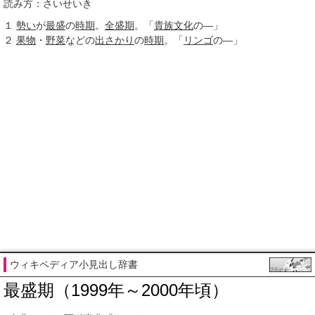
読み方：さいせいき
１
勢い
が
最盛
の
時期
。
全盛期
。「
貴族
文化
の―」
２
果物
・
野菜
などの
出さかり
の
時期
。「
リンゴ
の―」
ウィキペディア小見出し辞書
最盛期（1999年～2000年頃）