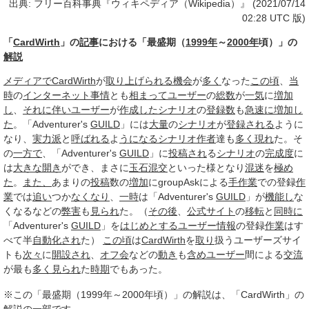
出典: フリー百科事典『ウィキペディア（Wikipedia）』 (2021/07/14
02:28 UTC 版)
「
CardWirth
」の
記事
における「最盛期（
1999年
～
2000年
頃）」の
解説
メディアで
CardWirth
が
取り上げられる
機会
が
多く
なった
この頃
、
当
時
の
インターネット
事情
とも
相まって
ユーザー
の
総数
が
一気
に
増加
し
、
それに伴い
ユーザー
が
作成した
シナリオ
の
登録数
も
急速に
増加し
た
。「Adventurer's
GUILD
」には
大量
の
シナリオ
が
登録される
ように
なり、
実力派
と
呼ばれる
よ
うになる
シナリオ作者
達も
多く
現れ
た。そ
の
一方で
、「Adventurer's
GUILD
」に
投稿され
る
シナリオ
の
完成度
に
は
大きな
開き
ができ、まさに
玉石混交
といった様となり
混迷
を
極め
た
。
また、
あまりの
投稿
数の
増加
にgroupAskによる
手作業
での登録
作
業
では
追い
つか
なくなり
、
一時
は「Adventurer's
GUILD
」が
機能し
な
くなるなどの
弊害
も
見られ
た。（
その後
、
公式サイト
の
移転
と
同時に
「Adventurer's
GUILD
」を
はじめとする
ユーザー
情報
の登録
作業
はす
べて半
自動化され
た）
この頃
は
CardWirth
を
取り
扱うユーザーズサイ
トも
次々
に
開設され
、
オフ会
などの
動き
も
含め
ユーザー
間による
交流
が最も
多く
見られ
た
時期
でもあった。
※この「最盛期（1999年～2000年頃）」の解説は、「CardWirth」の