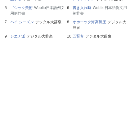
ゴシック美術
Weblio日本語例文
書き入れ時
Weblio日本語例文用
用例辞書
例辞書
ハイ‐シーズン
デジタル大辞泉
オホーツク海高気圧
デジタル大
辞泉
シエナ派
デジタル大辞泉
五賢帝
デジタル大辞泉