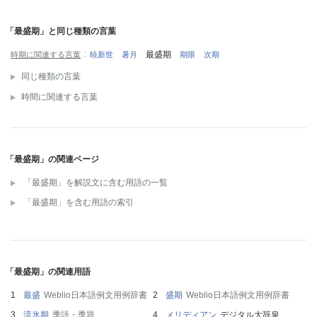
「最盛期」と同じ種類の言葉
最盛期
時期に関連する言葉
暁新世
暑月
期限
次期
同じ種類の言葉
時間に関連する言葉
「最盛期」の関連ページ
「最盛期」を解説文に含む用語の一覧
「最盛期」を含む用語の索引
「最盛期」の関連用語
最盛
Weblio日本語例文用例辞書
盛期
Weblio日本語例文用例辞書
流氷期
季語・季題
メリディアン
デジタル大辞泉