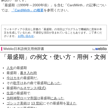
解説の一部です。
「最盛期（1999年～2000年頃）」を含む「CardWirth」の記事につい
ては、
「CardWirth」の概要
を参照ください。
ウィキペディア小見出し辞書の「最盛期」の項目はプログラムで機械的に意味や本
文を生成しているため、不適切な項目が含まれていることもあります。ご了承くだ
さいませ。
お問い合わせ
。
Weblio日本語例文用例辞書
「最盛期」の例文・使い方・用例・文例
人生
の最盛期
最盛期，
書き入れ時
今は
カキ
の最盛期だ。
その
歌手
はあの曲で最盛期
にあった
。
最盛期の
ルネサンス
(
様式
).
生涯
の最盛期で.
当時
神聖ローマ帝国
は最盛期
にあった
.
ゴシック美術
は
13 世紀
にその最盛期を
迎えた
.