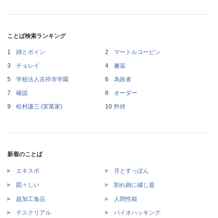
ことば検索ランキング
姉とボイン
マートルコービン
チョレイ
邂逅
学校法人吉祥寺学園
為政者
確認
オーダー
松村謙三 (実業家)
矜持
新着のことば
エキスポ
月とすっぽん
図々しい
割れ鍋に綴じ蓋
超加工食品
人間性能
テスクリアル
バイオハッキング