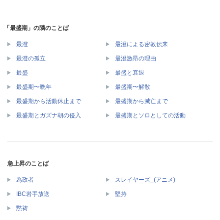
「最盛期」の隣のことば
最澄
最澄による密教伝来
最澄の孤立
最澄激昂の理由
最盛
最盛と衰退
最盛期〜晩年
最盛期〜解散
最盛期から活動休止まで
最盛期から滅亡まで
最盛期とガズナ朝の侵入
最盛期とソロとしての活動
急上昇のことば
為政者
スレイヤーズ_(アニメ)
IBC岩手放送
堅持
黙祷