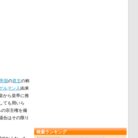
帝国
の
君主
の称
ゲルマン人
由来
皇から皇帝に推
しても用いら
への宗主権を備
場合はその限り
検索ランキング