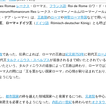
ex Romae
レークス
・ローマエ
、
フランス語
:
Roi de Rome
ロワ・ド・
norum/Romanorum Rex
レークス・ローマーノールム/ローマーノール
ヒ・デア・レーマー
）は、
王政期
の
ローマ
や
神聖ローマ帝国
などで用い
王
、
ローマ＝ドイツ王
（
ドイツ語
:
Römisch-deutscher König
）とも呼ば
政
であった。伝承によれば、ローマの王政は
紀元前753年
に初代王
ロー
7代王
タルクィニウス・スペルブス
が追放されるまで続いたとされている
いたという。タルクィニウスの追放によって王政は終わり、ローマでは
ーマ人の間には「王を置かない国家ローマ」の心情が刷り込まれており
ようになった。
し、
都市国家
の枠を越えた領域国家へと発展するにつれ、
元老院
を中心
制君主を必要とするようになった。
内乱の一世紀
を終わらせた
オクタウ