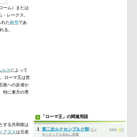
ローム
）または
ム・レークス
、
られた
称号
であ
れる。
ムルス
によって
。ローマ王は世
王政への反省か
、特に東方の専
「ローマ王」の関連用語
とする共和政は
1
第二次ルクセンブルク朝
ウィ
|
|
|
|
|
54%
ィアヌス
は元老
キペディア小見出し辞書