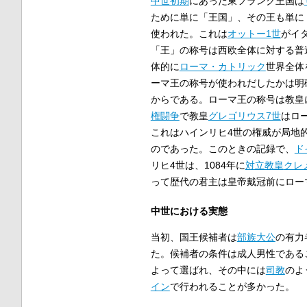
中世初期
にあった東フランク王国は
ために単に「王国」、その王も単に
使われた。これは
オットー1世
がイ
「王」の称号は西欧全体に対する普
体的に
ローマ・カトリック
世界全体
ーマ王の称号が使われだしたかは明
からである。ローマ王の称号は教皇
権闘争
で教皇
グレゴリウス7世
はロ
これはハインリヒ4世の権威が局地
のであった。このときの記録で、
ド
リヒ4世は、1084年に
対立教皇
クレ
って歴代の君主は皇帝戴冠前にロー
中世における実態
当初、国王候補者は
部族大公
の有力
た。候補者の条件は成人男性である
よって選ばれ、その中には
司教
のよ
イン
で行われることが多かった。