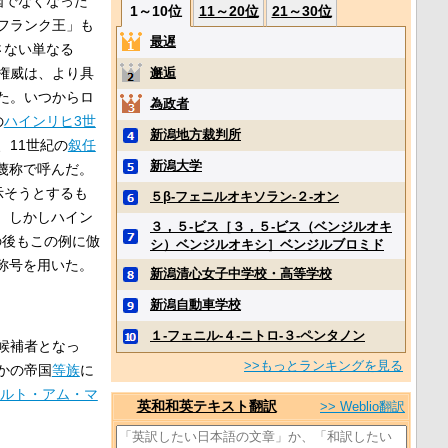
国でなくなった
1～10位
11～20位
21～30位
フランク王」も
最遅
さない単なる
権威は、より具
邂逅
た。いつからロ
為政者
の
ハインリヒ3世
新潟地方裁判所
11世紀の
叙任
新潟大学
蔑称で呼んだ。
示そうとするも
５β‐フェニルオキソラン‐２‐オン
。しかしハイン
３，５‐ビス［３，５‐ビス（ベンジルオキ
の後もこの例に倣
シ）ベンジルオキシ］ベンジルブロミド
称号を用いた。
新潟清心女子中学校・高等学校
新潟自動車学校
１‐フェニル‐４‐ニトロ‐３‐ペンタノン
候補者となっ
>>もっとランキングを見る
かの帝国
等族
に
ルト・アム・マ
英和和英テキスト翻訳
>> Weblio翻訳