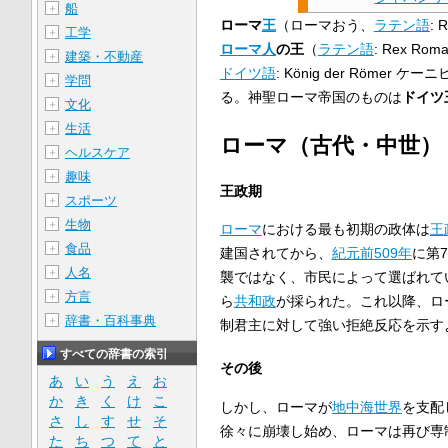
船
＋
ローマ
王
（ローマおう、
ラテン語
:
R
工学
＋
ローマ人
の王
（
ラテン語
:
Rex Roma
建築・不動産
＋
ドイツ語
:
König der Römer
ケーニ
学問
＋
る。神聖ローマ帝国のものは
ドイツ
文化
＋
生活
＋
ローマ（古代・中世）
ヘルスケア
＋
趣味
＋
王政期
スポーツ
＋
生物
＋
ローマ
における最も初期の政体は
王
食品
＋
建国されてから、
紀元前509年
に第
人名
＋
襲ではなく、市民によって選ばれて
方言
＋
ら
共和政
が採られた。これ以降、ロ
辞書・百科事典
＋
制君主に対して強い拒絶反応を示す
すべての辞書の索引
その後
あ
い
う
え
お
か
き
く
け
こ
しかし、ローマが
地中海世界
を支配
さ
し
す
せ
そ
徐々に崩壊し始め、ローマは再び専
た
ち
つ
て
と