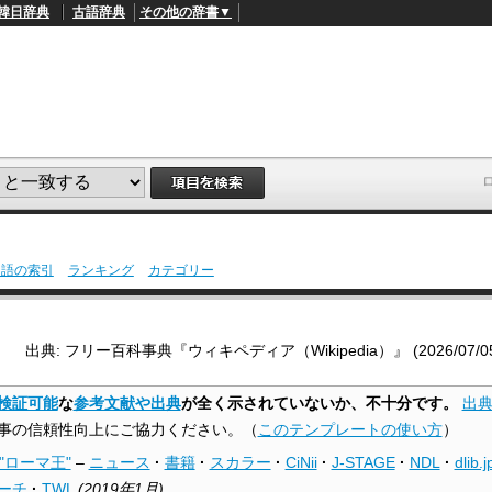
韓日辞典
古語辞典
その他の辞書▼
用語の索引
ランキング
カテゴリー
L
/
o
a
d
出典: フリー百科事典『ウィキペディア（Wikipedia）』 (2026/07/05 1
e
d
:
検証可能
な
参考文献や出典
が全く示されていないか、不十分です。
出
4
9
事の信頼性向上にご協力ください。
（
このテンプレートの使い方
）
.
4
"ローマ王"
–
ニュース
·
書籍
·
スカラー
·
CiNii
·
J-STAGE
·
NDL
·
dlib.j
5
%
ーチ
·
TWL
(
2019年1月
)