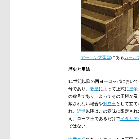
アーヘン大聖堂
にある
カール
歴史と用法
11世紀以降の西ヨーロッパにおいて
号であり、
教皇
によって正式に
皇帝
の称号であり、よってその王権が及
戴されない場合や
対立王
として立て
れ、
近世
以降はこの意味に限定され
え、ローマ王であるだけで
イタリア
ではない。