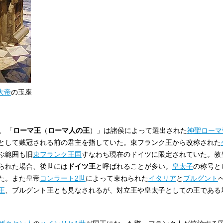
大帝
の玉座
、「
ローマ王
（
ローマ人の王
）」は諸侯によって選出された
神聖ローマ
として戴冠される前の君主を指していた。東フランク王から改称された
ぶ範囲も旧
東フランク王国
すなわち現在のドイツに限定されていた。教
られた場合、後世には
ドイツ王
と呼ばれることが多い。
皇太子
の称号と
た。また皇帝
コンラート2世
によって束ねられた
イタリア
と
ブルグント
王
、ブルグント王とも見なされるが、対立王や皇太子としての王である