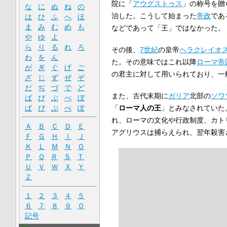
院に「
アウグストゥス
」の称号を贈
な
に
ぬ
ね
の
治した。こうして始まった
帝政
であ
は
ひ
ふ
へ
ほ
ま
み
む
め
も
などであって「王」ではなかった。
や
ゆ
よ
ら
り
る
れ
ろ
その後、
7世紀
の皇帝
ヘラクレイオ
わ
を
ん
た。その意味ではこれ以降
ローマ帝
が
ぎ
ぐ
げ
ご
の君主に対して用いられており、一
ざ
じ
ず
ぜ
ぞ
だ
ぢ
づ
で
ど
また、古代末期に
ガリア
北部の
ソワ
ば
び
ぶ
べ
ぼ
「
ローマ人の王
」とみなされていた
ぱ
ぴ
ぷ
ぺ
ぽ
れ、ローマの文化や行政制度、カト
Ａ
Ｂ
Ｃ
Ｄ
Ｅ
アグリウスは捕らえられ、翌年殺害
Ｆ
Ｇ
Ｈ
Ｉ
Ｊ
Ｋ
Ｌ
Ｍ
Ｎ
Ｏ
Ｐ
Ｑ
Ｒ
Ｓ
Ｔ
Ｕ
Ｖ
Ｗ
Ｘ
Ｙ
Ｚ
１
２
３
４
５
６
７
８
９
０
記号