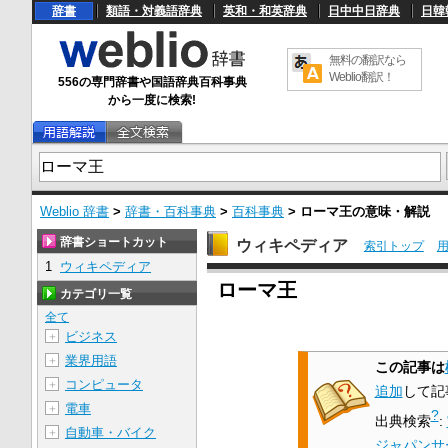
辞書
類語・対義語辞典
英和・和英辞典
日中中日辞典
日韓
無料の翻訳なら
Weblio翻訳！
556の専門辞書や国語辞典百科事典
から一度に検索!
Weblio 辞書
>
辞書・百科事典
>
百科事典
>
ローマ王
の意味・解説
辞書ショートカット
ウィキペディア
索引トップ
1
ウィキペディア
U
ローマ王
n
カテゴリ一覧
m
u
全て
t
ビジネス
＋
e
業界用語
＋
この記事は
コンピュータ
＋
追加
して記
電車
＋
?
出典検索
:
自動車・バイク
＋
ジャパンサ