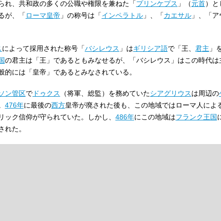
られ、共和政の多くの公職や権限を兼ねた「
プリンケプス
」（
元首
）と
るが、「
ローマ皇帝
」の称号は「
インペラトル
」、「
カエサル
」、「ア
ス
によって採用された称号「
バシレウス
」は
ギリシア語
で「王、
君主
」
国
の君主は「王」であるともみなせるが、「バシレウス」はこの時代は
般的には「皇帝」であるとみなされている。
ソン管区
で
ドゥクス
（将軍、総監）を務めていた
シアグリウス
は周辺の
。
476年
に最後の
西方
皇帝が廃された後も、この地域ではローマ人によ
リック信仰が守られていた。しかし、
486年
にこの地域は
フランク王国
された。