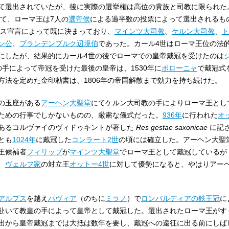
て選出されていたが、後に実際の選挙権は高位の貴族と司教に限られた
て、ローマ王は7人の
選帝侯
による過半数の投票によって選出されるも
ス宣言によって既に決まっており、
マインツ大司教
、
ケルン大司教
、
ト
ン公
、
ブランデンブルク辺境伯
であった。カール4世はローマ王位の法
にしたが、結果的にカール4世の後でローマでの皇帝戴冠を受けたのは
手によって帝冠を受けた最後の皇帝は、1530年に
ボローニャ
で戴冠式
方法を定めた金印勅書は、1806年の帝国解散まで効力を持ち続けた。
の玉座がある
アーヘン大聖堂
にてケルン大司教の手によりローマ王とし
ための行事でしかないものの、厳粛な儀式だった。
936年
に行われた
オ
あるコルヴァイのヴィドゥキントが著した
Res gestae saxonicae
に記
とも
1024年
に戴冠した
コンラート2世
の頃には確立した。アーヘン大聖
王候補者
フィリップ
が
マインツ大聖堂
でローマ王として戴冠しているが
、
ヴェルフ家
の対立王
オットー4世
に対して優勢になると、やはりアー
アルプス
を越え
パヴィア
（のちに
ミラノ
）で
ロンバルディアの鉄王冠
に
赴いて教皇の手によって皇帝として戴冠した。選出されたローマ王がす
出から皇帝戴冠までは大抵は数年を要し、戴冠への遠征に出る前にしば