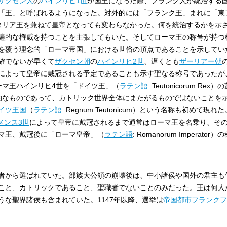
ザクセン人
の
ハインリヒ1世
が国王になった際、フランク人が統治する
「王」と呼ばれるようになった。対外的には「フランク王」まれに「東
タリア王を兼ねて皇帝となっても変わらなかった。何を統治するかを示
遍的な権威を持つことを主張してもいた。そしてローマ王の称号が持つ
を覆う理念的「ローマ帝国」における世俗の頂点であることを示してい
確でないが早くて
ザクセン朝
の
ハインリヒ2世
、遅くとも
ザーリアー朝
によって皇帝に戴冠される予定であることも示す聖なる称号であったが、
ーマ王ハインリヒ4世を「ドイツ王」（
ラテン語
:
Teutonicorum Rex
）の
的なものであって、カトリック世界全体にまたがるものではないことを
イツ王国
（
ラテン語
:
Regnum Teutonicum
）という名称も初めて現れた
メンス3世
によって皇帝に戴冠されるまで通常はローマ王を名乗り、そ
マ王、戴冠後に「ローマ皇帝」（
ラテン語
:
Romanorum Imperator
）の
者から選ばれていた。部族大公領の崩壊後は、中小諸侯や国外の君主も
こと、カトリックであること、聖職者でないことのみだった。王は何人
うな聖界諸侯も含まれていた。1147年以降、選挙は
帝国都市
フランクフ