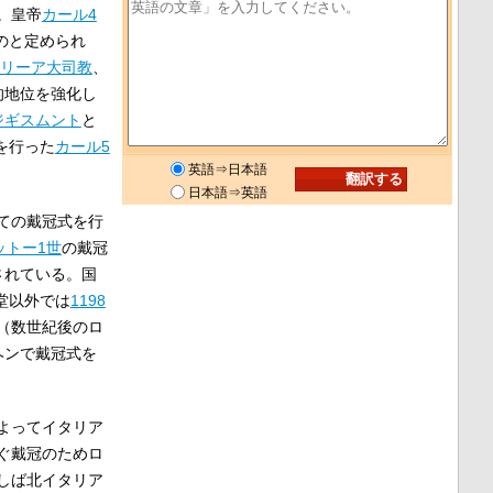
。皇帝
カール4
のと定められ
リーア大司教
、
的地位を強化し
ジギスムント
と
を行った
カール5
英語⇒日本語
日本語⇒英語
ての戴冠式を行
ットー1世
の戴冠
されている。国
堂以外では
1198
（数世紀後のロ
ヘンで戴冠式を
よってイタリア
ぐ戴冠のためロ
しば北イタリア