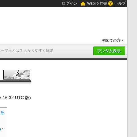
ログイン
Weblio 辞書
ヘルプ
初めての方へ
ローマ王とは？ わかりやすく解説
6:32 UTC 版)
典を
p
·