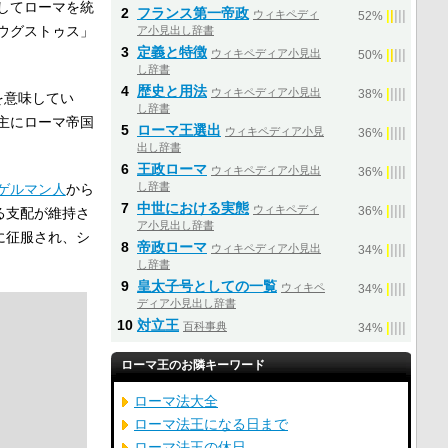
してローマを統
2
フランス第一帝政
ウィキペディ
|
|
|
|
|
52%
ウグストゥス」
ア小見出し辞書
3
定義と特徴
ウィキペディア小見出
|
|
|
|
|
50%
し辞書
4
歴史と用法
ウィキペディア小見出
|
|
|
|
|
38%
を意味してい
し辞書
主にローマ帝国
5
ローマ王選出
ウィキペディア小見
|
|
|
|
|
36%
出し辞書
6
王政ローマ
ウィキペディア小見出
|
|
|
|
|
36%
し辞書
ゲルマン人
から
7
中世における実態
ウィキペディ
|
|
|
|
|
る支配が維持さ
36%
ア小見出し辞書
に征服され、シ
8
帝政ローマ
ウィキペディア小見出
|
|
|
|
|
34%
し辞書
9
皇太子号としての一覧
ウィキペ
|
|
|
|
|
34%
ディア小見出し辞書
10
対立王
百科事典
|
|
|
|
|
34%
ローマ王のお隣キーワード
ローマ法大全
ローマ法王になる日まで
ローマ法王の休日