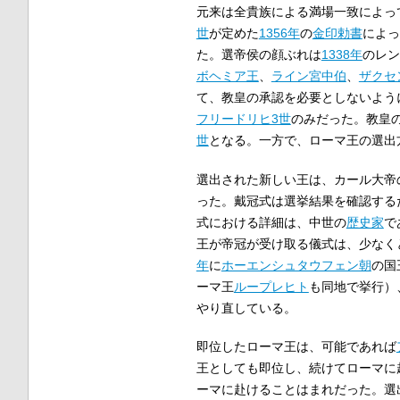
元来は全貴族による満場一致によっ
世
が定めた
1356年
の
金印勅書
によっ
た。選帝侯の顔ぶれは
1338年
のレン
ボヘミア王
、
ライン宮中伯
、
ザクセ
て、教皇の承認を必要としないよう
フリードリヒ3世
のみだった。教皇の
世
となる。一方で、ローマ王の選出
選出された新しい王は、カール大帝
った。戴冠式は選挙結果を確認する
式における詳細は、中世の
歴史家
で
王が帝冠が受け取る儀式は、少なく
年
に
ホーエンシュタウフェン朝
の国
ーマ王
ループレヒト
も同地で挙行）
やり直している。
即位したローマ王は、可能であれば
王としても即位し、続けてローマに
ーマに赴けることはまれだった。選