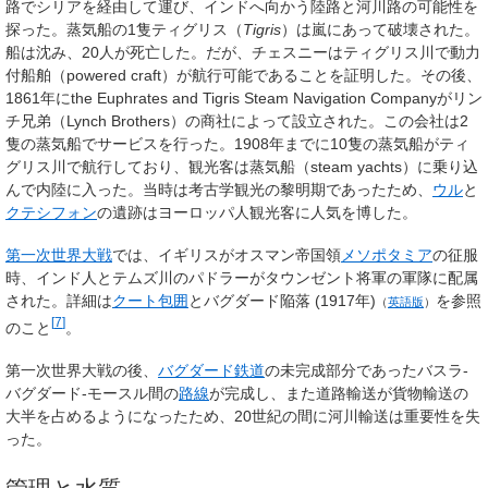
路でシリアを経由して運び、インドへ向かう陸路と河川路の可能性を
探った。蒸気船の1隻
ティグリス
（
Tigris
）は嵐にあって破壊された。
船は沈み、20人が死亡した。だが、チェスニーはティグリス川で動力
付船舶（powered craft）が航行可能であることを証明した。その後、
1861年にthe Euphrates and Tigris Steam Navigation Companyがリン
チ兄弟（Lynch Brothers）の商社によって設立された。この会社は2
隻の蒸気船でサービスを行った。1908年までに10隻の蒸気船がティ
グリス川で航行しており、観光客は蒸気船（steam yachts）に乗り込
んで内陸に入った。当時は考古学観光の黎明期であったため、
ウル
と
クテシフォン
の遺跡はヨーロッパ人観光客に人気を博した。
第一次世界大戦
では、イギリスがオスマン帝国領
メソポタミア
の征服
時、インド人とテムズ川のパドラーがタウンゼント将軍の軍隊に配属
された。詳細は
クート包囲
と
バグダード陥落 (1917年)
を参照
（
英語版
）
[
7
]
のこと
。
第一次世界大戦の後、
バグダード鉄道
の未完成部分であったバスラ-
バグダード-モースル間の
路線
が完成し、また道路輸送が貨物輸送の
大半を占めるようになったため、20世紀の間に河川輸送は重要性を失
った。