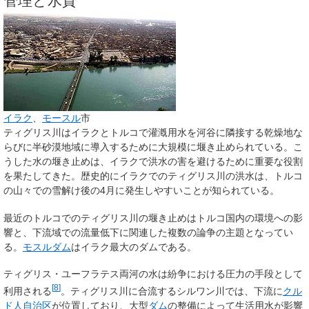
管理と水質
イラク
、
モースル
市
ティグリス川はイラクとトルコで灌漑用水を河谷に隣接する乾燥地な
らびに半砂漠地域に導入するために大規模に堰き止められている。こ
うした水の堰き止めは、イラクで洪水の害を避けるために重要な役割
を果たしてきた。歴史的にイラクでのティグリス川の洪水は、トルコ
の山々での雪解け後の4月に発生しやすいことが知られている。
最近のトルコでのティグリス川の堰き止めはトルコ国内の環境への影
響と、下流域での流量低下に関連した複数の論争の主題となってい
る。
モスルダム
はイラク最大のダムである。
ティグリス・ユーフラテス両河の水は紛争における圧力の手段として
[
8
]
利用される
。ティグリス川に合流するシルワン川では、下流に
クル
ド人自治区
が位置しており、大型
ダム
の整備によって生活用水が影響