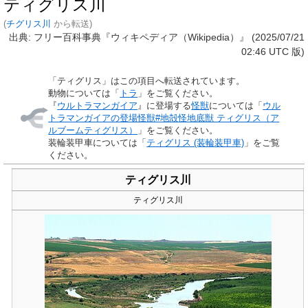
ティグリス川
(
チグリス川
から転送)
出典: フリー百科事典『ウィキペディア（Wikipedia）』 (2025/07/21
02:46 UTC 版)
「
ティグリス
」はこの項目へ転送されています。
動物については「
トラ
」をご覧ください。
『
ウルトラマンガイア
』に登場する
怪獣
については「
ウル
トラマンガイアの登場怪獣#地殻怪地底獣 ティグリス（ア
ルブームティグリス）
」をご覧ください。
装輪装甲車については「
ティグリス (装輪装甲車)
」をご覧
ください。
ティグリス川
ティグリス川