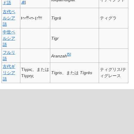
ド語
典
]
古代ペ
ルシア
𐎫𐎡𐎥𐎼𐎠
Tigrā
ティグラ
語
中世ペ
ルシア
Tigr
語
フルリ
[
5
]
Aranzah
語
古代ギ
Τίγρις
、または
ティグリス/テ
リシア
Tígris
、または
Tígrēs
Τίγρης
ィグレース
語