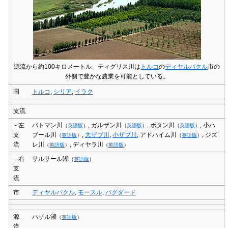
源流から約100キロメートル、ティグリス川は
トルコ
の
ディヤルバクル
市の
外側で豊かな農業を可能としている。
国
トルコ
,
シリア
,
イラク
支流
- 左
バトマン川
,
ガルザン川
,
ボタン川
,
小ハ
（
英語版
）
（
英語版
）
（
英語版
）
支
ブール川
,
大ザブ川
,
小ザブ川
,
アドハイム川
,
ジズ
（
英語版
）
（
英語版
）
流
レ川
,
ディヤラ川
（
英語版
）
（
英語版
）
- 右
サルサール湖
（
英語版
）
支
流
市
ディヤルバクル
,
モースル
,
バグダード
源
ハザル湖
（
英語版
）
流