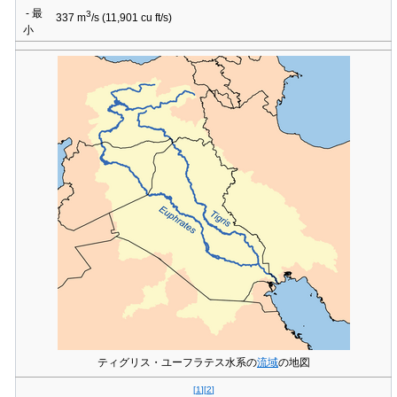
- 最
3
337 m
/s
(11,901 cu ft/s)
小
ティグリス・ユーフラテス水系の
流域
の地図
[
1
]
[
2
]