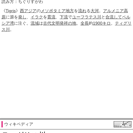
読み方：ちぐりすがわ
《
Tigris
》
西アジア
の
メソポタミア地方
を
流れ
る
大河
。
アルメニア高
原
に源を
発し
、
イラク
を
貫流
、
下流
で
ユーフラテス川
と
合流して
ペル
シア湾
に注ぐ。
流域
は
古代文明
発祥の地
。
全長
約
1900
キロ
。
ティグリ
ス川
。
ウィキペディア