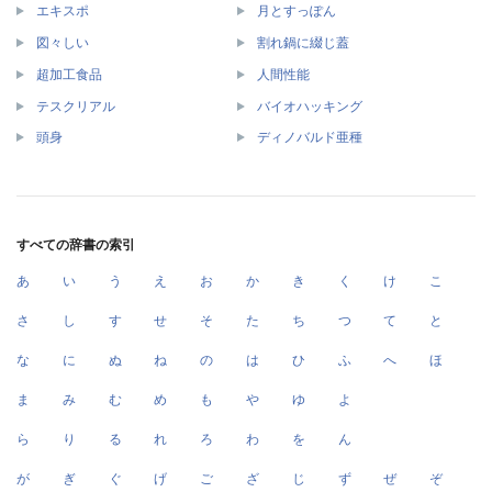
エキスポ
月とすっぽん
図々しい
割れ鍋に綴じ蓋
超加工食品
人間性能
テスクリアル
バイオハッキング
頭身
ディノバルド亜種
すべての辞書の索引
あ
い
う
え
お
か
き
く
け
こ
さ
し
す
せ
そ
た
ち
つ
て
と
な
に
ぬ
ね
の
は
ひ
ふ
へ
ほ
ま
み
む
め
も
や
ゆ
よ
ら
り
る
れ
ろ
わ
を
ん
が
ぎ
ぐ
げ
ご
ざ
じ
ず
ぜ
ぞ