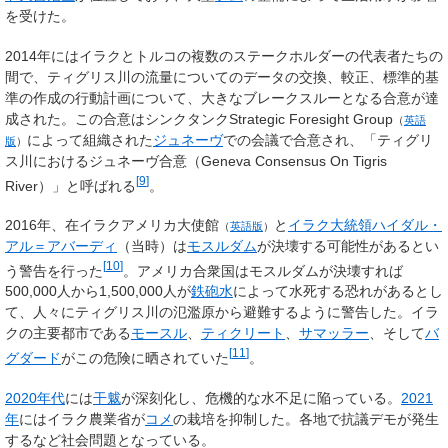
を受けた。
2014年にはイラクとトルコの複数のステークホルダーの代表者たちの
間で、ティグリス川の流量についてのデータの交換、較正、標準的基
準の作成の行動計画について、大きなブレークスルーとなる合意が達
成された。この合意はシンクタンク
Strategic Foresight Group
（
英語
によって組織された
ジュネーヴ
での会議で合意され、「ティグリ
版
）
ス川におけるジュネーヴ合意（Geneva Consensus On Tigris
[
9
]
River）」と呼ばれる
。
2016年、
在イラクアメリカ大使館
と
イラク大統領
ハイダル・
（
英語版
）
アル＝アバーディ
（当時）は
モスルダム
が決壊する可能性があるとい
[
10
]
う警告を行った
。アメリカ合衆国はモスルダムが決壊すれば
500,000人から1,500,000人が
鉄砲水
によって水死する恐れがあるとし
て、人々にティグリス川の氾濫原から避難するように警告した。イラ
クの主要都市である
モースル
、
ティクリート
、
サマッラー
、そして
バ
[
11
]
グダード
がこの危険に晒されていた
。
2020年代
には
干魃
が深刻化し、危機的な水不足に陥っている。
2021
年
にはイラク農業省が
コメ
の栽培を抑制した。各地で抗議デモが発生
するなど社会問題となっている。