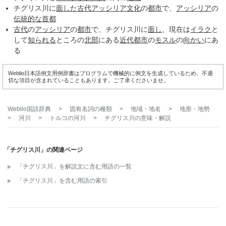
チグリス川に
面した
古代アッシリア
文化
の
都市
で、
アッシリア
の
伝統的な
首都
古代
の
アッシリア
の
都市
で、チグリス川に
面し
、現在は
イラク
と
して
知られる
ところの
北部
にある
近代都市
の
モスル
の
向かい
にあ
る
Weblio日本語例文用例辞書はプログラムで機械的に例文を生成しているため、不適
切な項目が含まれていることもあります。ご了承くださいませ。
Weblio国語辞典
>
固有名詞の種類
>
地域・地名
>
地形・地勢
>
河川
>
トルコの河川
>
チグリス川
の意味・解説
「チグリス川」の関連ページ
「チグリス川」を解説文に含む用語の一覧
「チグリス川」を含む用語の索引