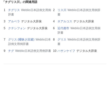
「チグリス川」の関連用語
チグリス
Weblio日本語例文用例
リス川
Weblio日本語例文用例辞
辞書
書
アルベラ
デジタル大辞泉
ネアルコス
デジタル大辞泉
クテシフォン
デジタル大辞泉
近代都市
Weblio日本語例文用例
辞書
グリス (曖昧さ回避)
Weblio日本
グリス
Weblio日本語例文用例辞
語例文用例辞書
書
チグ
Weblio日本語例文用例辞書
ハサンケイフ
デジタル大辞泉