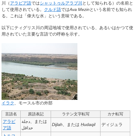
川（
アラビア語
では
シャットゥルアラブ川
として知られる）の名前と
して使用されている。
クルド語
では
Ava Mezin
という名前でも知られ
る。これは「偉大な水」という意味である。
以下にティグリス川の周辺地域で使用されている、あるいはかつて使
用されていた主要な言語での呼称を示す。
イラク
、モースル市の外部
言語名
原語表記
ラテン文字転写
カナ転写
アラビ
دجلة
、または
Dijlah
、または
Ḥudaqil
ディジュラ
ア語
حداقل
トルコ