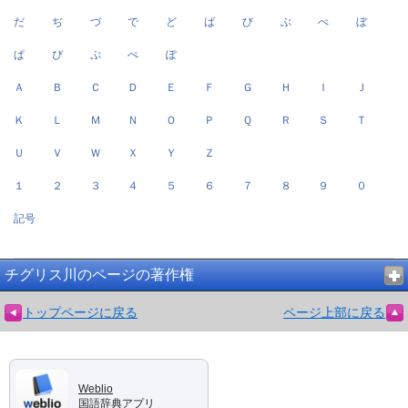
だ
ぢ
づ
で
ど
ば
び
ぶ
べ
ぼ
ぱ
ぴ
ぷ
ぺ
ぽ
Ａ
Ｂ
Ｃ
Ｄ
Ｅ
Ｆ
Ｇ
Ｈ
Ｉ
Ｊ
Ｋ
Ｌ
Ｍ
Ｎ
Ｏ
Ｐ
Ｑ
Ｒ
Ｓ
Ｔ
Ｕ
Ｖ
Ｗ
Ｘ
Ｙ
Ｚ
１
２
３
４
５
６
７
８
９
０
記号
チグリス川のページの著作権
トップページに戻る
ページ上部に戻る
Weblio
国語辞典アプリ