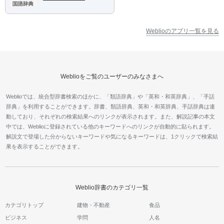
Weblioのアプリ一覧を見る
Weblioをご覧のユーザーのみなさまへ
Weblioでは、統合型辞書検索のほかに、「類語辞典」や「英和・和英辞典」、「手話
辞典」を利用することができます。辞書、類語辞典、英和・和英辞典、手話辞典は連
動しており、それぞれの検索結果へのリンクが表示されます。また、解説記事の本文
中では、Weblioに登録されている他のキーワードへのリンクが自動的に貼られます。
解説文で登場した分からないキーワードや気になるキーワードは、1クリックで検索結
果を表示することができます。
Weblio辞書のカテゴリ一覧
カテゴリトップ
建物・不動産
食品
ビジネス
学問
人名