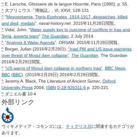
^
E. Laroche,
Glossaire de la langue Hourrite
, Paris (1980), p. 55.
^
大プリニウス『博物誌』, VI, XXVI, 128-131
^
“
Mesopotamia, Tigris-Euphrates, 1914-1917, despatches, killed
and died, medals
”.
naval-history.net
. 2015年11月28日閲覧。
^
Vidal, John. "
Water supply key to outcome of conflicts in Iraq and
Syria, experts warn
"
The Guardian
, 2 July 2014.
^
“
Analysis & Water Agenda
”. ORSAM. 2015年11月28日閲覧。
^
Borger, Julian (2016年2月29日).
“Iraqi PM and US issue warnings
over threat of Mosul dam collapse”
.
The Guardian
. The Guardian
2016年2月29日閲覧。
^
“US warns of Mosul dam collapse in northern Iraq”
.
BBC News
.
BBC
(
BBC
). (2016年2月29日)
2016年2月29日閲覧。
^
Jeremy A. Black,
The Literature of Ancient Sumer
,
Oxford
University Press
2004,
ISBN
0-19-926311-6
p. 220-221
^
ダニエル書 10:4
外部リンク
ウィキメディア・コモンズには、
ティグリス川
に関連するカテゴリが
あります。