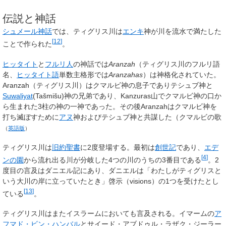
伝説と神話
シュメール神話
では、ティグリス川は
エンキ
神が川を流水で満たした
[
12
]
ことで作られた
。
ヒッタイト
と
フルリ人
の神話では
Aranzah
（ティグリス川のフルリ語
名、
ヒッタイト語
単数主格形では
Aranzahas
）は神格化されていた。
Aranzah
（ティグリス川）はクマルビ神の息子でありテシュブ神と
Suwaliyat
(
Tašmišu
)神の兄弟であり、
Kanzuras
山でクマルビ神の口か
ら生まれた3柱の神の一神であった。その後
Aranzah
はクマルビ神を
打ち滅ぼすために
アヌ
神およびテシュブ神と共謀した（
クマルビの歌
（
英語版
）
ティグリス川は
旧約聖書
に2度登場する。最初は
創世記
であり、
エデ
[
4
]
ンの園
から流れ出る川が分岐した4つの川のうちの3番目である
。2
度目の言及はダニエル記にあり、ダニエルは「わたしがティグリスと
いう大川の岸に立っていたとき」啓示（visions）の1つを受けたとし
[
13
]
ている
。
ティグリス川はまたイスラームにおいても言及される。イマームの
ア
フマド・ビン・ハンバル
と
サイード・アブドゥル・ラザク・ジーラー