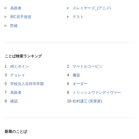
為政者
スレイヤーズ_(アニメ)
IBC岩手放送
テスト
黙祷
ことば検索ランキング
姉とボイン
マートルコービン
チョレイ
邂逅
学校法人吉祥寺学園
オーダー
為政者
トリッシュヴァンディヴァー
確認
松村謙三 (実業家)
新着のことば