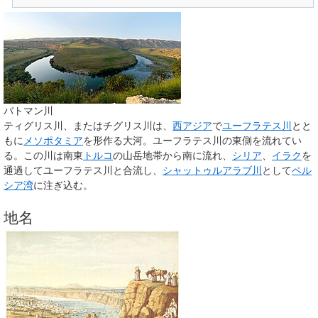
バトマン川
ティグリス川
、または
チグリス川
は、
西アジア
で
ユーフラテス川
とと
もに
メソポタミア
を形作る大河。ユーフラテス川の東側を流れてい
る。この川は南東
トルコ
の山岳地帯から南に流れ、
シリア
、
イラク
を
通過してユーフラテス川と合流し、
シャットゥルアラブ川
として
ペル
シア湾
に注ぎ込む。
地名