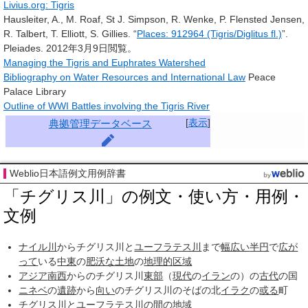
Livius.org: Tigris
Hausleiter, A., M. Roaf, St J. Simpson, R. Wenke, P. Flensted Jensen,
R. Talbert, T. Elliott, S. Gillies. “
Places: 912964 (Tigris/Diglitus fl.)
”.
Pleiades. 2012年3月9日閲覧。
Managing the Tigris and Euphrates Watershed
Bibliography on Water Resources and International Law
Peace
Palace Library
Outline of WWI Battles involving the Tigris River
[
表示
]
典拠管理データベース
Weblio日本語例文用例辞書
「チグリス川」の例文・使い方・用例・
文例
ナイル川
からチグリス川と
ユーフラテス川
まで
幅広い
半円
で
広が
って
いる
中東
の
肥沃な
土地
の
地理的
区域
アジア
南西
からのチグリス川
東部
（
現代
の
イラン
の）の
古代
の国
ニネベ
の
遺跡
から
向い
のチグリス川のそばの北
イラク
の
或る
町
チグリス川と
ユーフラテス川
の間の
地域