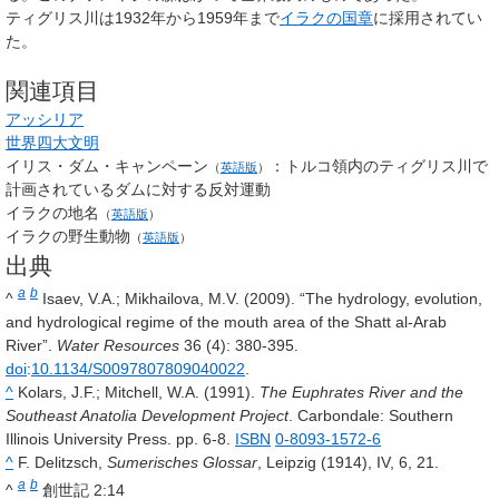
ティグリス川は1932年から1959年まで
イラクの国章
に採用されてい
た。
関連項目
アッシリア
世界四大文明
イリス・ダム・キャンペーン
：トルコ領内のティグリス川で
（
英語版
）
計画されているダムに対する反対運動
イラクの地名
（
英語版
）
イラクの野生動物
（
英語版
）
出典
a
b
^
Isaev, V.A.; Mikhailova, M.V. (2009). “The hydrology, evolution,
and hydrological regime of the mouth area of the Shatt al-Arab
River”.
Water Resources
36
(4): 380-395.
doi
:
10.1134/S0097807809040022
.
^
Kolars, J.F.; Mitchell, W.A. (1991).
The Euphrates River and the
Southeast Anatolia Development Project
. Carbondale: Southern
Illinois University Press. pp. 6-8.
ISBN
0-8093-1572-6
^
F. Delitzsch,
Sumerisches Glossar
, Leipzig (1914), IV, 6, 21.
a
b
^
創世記 2:14