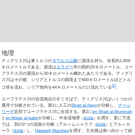
地理
ティグリス川は東トルコの
タウルス山脈
に源流を持ち、全長約1,850
キロメートルである。源流は
エラズー
市の西約25キロメートル、ユー
フラテス川の源流から30キロメートル離れたあたりである。ティグリ
ス川はその後、シリアとトルコの国境まで400キロメートルほどトル
[
1
]
コ領を流れ、シリア領内を44キロメートルだけ流れている
。
ユーフラテス川の合流地点のすぐそばで、ティグリス川はいくつかの
運河で分岐されている。第1に人工の
Shatt al-Hayy
が分岐し、
ナーシ
リーヤ
近郊でユーフラテス川に合流する。第2に
en:Shatt al-Muminah
と
en:Majar al-kabir
が分岐し、
中央湿地帯
を潤す。更に下流
（
英語版
）
では、別の2つの流路が分岐（
アル＝ムシャラフ
と
アル＝カ
（
英語版
）
ーラ
し、
Hawizeh Marshes
を潤す。主水路は南へ向かって続
（
英語版
）