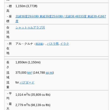
- 標
1,150m
(3,773ft)
高
- 座
北緯38度29分0秒
東経39度25分0秒
/
北緯38.48333度 東経39.41667
標
度
合
シャットゥルアラブ川
流
地
- 所
アル・クルナ
,
バスラ県
,
イラク
（
英語版
）
在
地
長
1,850km
(1,150mi)
さ
流
375,000
km²
(144,788
sq mi
)
域
流
for
バグダード
量
- 平
3
1,014 m
/s
(35,809 cu ft/s)
均
- 最
3
2,779 m
/s
(98,139 cu ft/s)
大