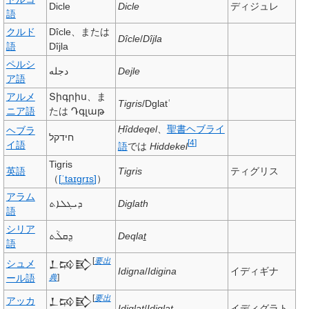
Dicle
Dicle
ディジュレ
語
クルド
Dîcle
、または
Dîcle
/
Dîjla
語
Dîjla
ペルシ
دجله
Dejle
ア語
アルメ
Տիգրիս
、ま
Tigris
/Dglatʿ
ニア語
たは
Դգլաթ
Ḥîddeqel
、
聖書ヘブライ
ヘブラ
חידקל
[
4
]
イ語
語
では
Hiddekel
Tigris
英語
Tigris
ティグリス
（
[
ˈ
t
aɪ
ɡ
r
ɪ
s
]
）
アラム
ܕܝܓܠܐܬ
Diglath
語
シリア
ܕܹܩܠܵܬ
Deqlaṯ
語
[
要出
シュメ
𒁇𒄘𒃼
Idigna
/
Idigina
イディギナ
ール語
典
]
[
要出
アッカ
𒁇𒄘𒃼
Idiqlat
/
Idiglat
イディグラト