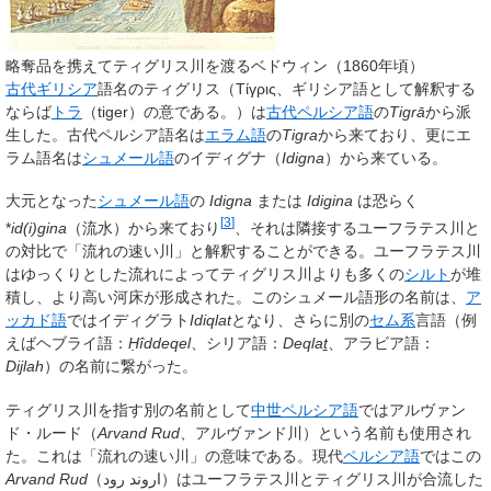
略奪品を携えてティグリス川を渡るベドウィン（1860年頃）
古代ギリシア
語名の
ティグリス
（
Τίγρις
、ギリシア語として解釈する
ならば
トラ
（
tiger
）の意である。）は
古代ペルシア語
の
Tigrā
から派
生した。古代ペルシア語名は
エラム語
の
Tigra
から来ており、更にエ
ラム語名は
シュメール語
の
イディグナ
（
Idigna
）から来ている。
大元となった
シュメール語
の
Idigna
または
Idigina
は恐らく
[
3
]
*
id(i)gina
（流水）から来ており
、それは隣接するユーフラテス川と
の対比で「流れの速い川」と解釈することができる。ユーフラテス川
はゆっくりとした流れによってティグリス川よりも多くの
シルト
が堆
積し、より高い河床が形成された。このシュメール語形の名前は、
ア
ッカド語
ではイディグラト
Idiqlat
となり、さらに別の
セム系
言語（例
えばヘブライ語：
Ḥîddeqel
、シリア語：
Deqlaṯ
、アラビア語：
Dijlah
）の名前に繋がった。
ティグリス川を指す別の名前として
中世ペルシア語
では
アルヴァン
ド・ルード
（
Arvand Rud
、アルヴァンド川）という名前も使用され
た。これは「流れの速い川」の意味である。現代
ペルシア語
ではこの
Arvand Rud
（
اروند رود
）はユーフラテス川とティグリス川が合流した