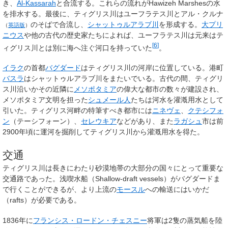
き、
Al-Kassarah
と合流する。これらの流れがHawizeh Marshesの水
を排水する。最後に、ティグリス川はユーフラテス川と
アル・クルナ
のそばで合流し、
シャットゥルアラブ川
を形成する。
大プリ
（
英語版
）
ニウス
や他の古代の歴史家たちによれば、ユーフラテス川は元来はテ
[
6
]
ィグリス川とは別に海へ注ぐ河口を持っていた
。
イラク
の首都
バグダード
はティグリス川の河岸に位置している。港町
バスラ
はシャットゥルアラブ川をまたいでいる。古代の間、ティグリ
ス川沿いかその近隣に
メソポタミア
の偉大な都市の数々が建設され、
メソポタミア文明を担った
シュメール人
たちは河水を灌漑用水として
引いた。ティグリス河畔の特筆すべき都市には
ニネヴェ
、
クテシフォ
ン
（テーシフォーン）、
セレウキア
などがあり、また
ラガシュ
市は前
2900年頃に運河を掘削してティグリス川から灌漑用水を得た。
交通
ティグリス川は長きにわたり砂漠地帯の大部分の国々にとって重要な
交通路であった。浅喫水船（Shallow-draft vessels）がバグダードま
で行くことができるが、より上流の
モースル
への輸送にはいかだ
（rafts）が必要である。
1836年に
フランシス・ロードン・チェスニー
将軍は2隻の蒸気船を陸