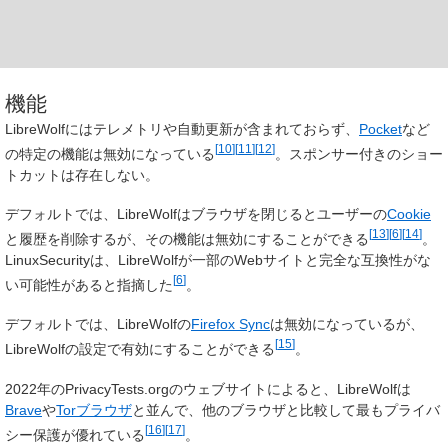
機能
LibreWolfにはテレメトリや自動更新が含まれておらず、
Pocket
など
[
10
]
[
11
]
[
12
]
の特定の機能は無効になっている
。スポンサー付きのショー
トカットは存在しない。
デフォルトでは、LibreWolfはブラウザを閉じるとユーザーの
Cookie
[
13
]
[
6
]
[
14
]
と履歴を削除するが、その機能は無効にすることができる
。
LinuxSecurityは、LibreWolfが一部のWebサイトと完全な互換性がな
[
6
]
い可能性があると指摘した
。
デフォルトでは、LibreWolfの
Firefox Sync
は無効になっているが、
[
15
]
LibreWolfの設定で有効にすることができる
。
2022年のPrivacyTests.orgのウェブサイトによると、LibreWolfは
Brave
や
Torブラウザ
と並んで、他のブラウザと比較して最もプライバ
[
16
]
[
17
]
シー保護が優れている
。