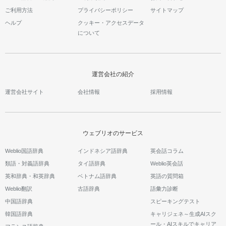
ご利用方法
プライバシーポリシー
サイトマップ
ヘルプ
クッキー・アクセスデータ
について
運営会社の紹介
運営会社サイト
会社情報
採用情報
ウェブリオのサービス
Weblio国語辞典
インドネシア語辞典
英会話コラム
類語・対義語辞典
タイ語辞典
Weblio英会話
英和辞典・和英辞典
ベトナム語辞典
英語の質問箱
Weblio翻訳
古語辞典
語彙力診断
中国語辞典
スピーキングテスト
韓国語辞典
キャリジェネ～生成AIスク
ール・AIスキルでキャリア