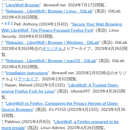
^
“
LibreWolf Browser
”.
librewolf.net
. 2024年7月17日閲覧。
^
“
Releases · LibreWolf / Browser / Linux · GitLab
” (英語).
GitLab
.
2023年4月26日閲覧。
a
b
c
^
Pell, Anthony (2024年1月4日). “
Secure Your Web Browsing
With LibreWolf, The Privacy-Focused Firefox Fork
” (英語).
Linux
Security
. 2024年6月3日閲覧。
^
“
Releases · LibreWolf / Browser / Windows · GitLab
” (英語).
GitLab
.
2023年4月26日時点の
オリジナル
よりアーカイブ。2023年4月26日閲
覧。
^
“
Releases · LibreWolf / Browser / macOS · GitLab
” (英語).
GitLab
.
2023年4月26日閲覧。
^
“
Installation instructions
”.
librewolf.net
. 2025年2月5日時点のオリジ
ナルより
アーカイブ
。2025年2月5日閲覧。
^
Hasan, Mehedi (2022年3月13日). “
LibreWolf: A Trusted Open-
source Firefox Fork for Linux
” (英語).
UbuntuPIT
. 2023年4月26日閲
覧。
^
“
LibreWolf vs Firefox: Comparing the Privacy Heroes of Open-
Source Browsers
” (英語).
It's FOSS
(2022年4月13日). 2023年4月26
日閲覧。
^
Pablinux (2021年4月8日). “
LibreWolf, a Firefox prepared to be
more private
” (英語).
Linux Adictos
. 2023年4月26日閲覧。