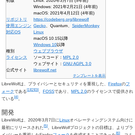
初版
Linux:
2020年3月7日
(5年前)
Windows:
2021年2月21日
(4年前)
macOS:
2021年4月12日
(4年前)
リポジトリ
https://codeberg.org/librewolf
使用エンジン
Gecko
、Quantum、
SpiderMonkey
対応OS
Linux
macOS 10.15以降
Windows 10
以降
種別
ウェブブラウザ
ライセンス
ソースコード：
MPL 2.0
ウェブサイト：
GNU AGPL 3.0
公式サイト
librewolf
.net
テンプレートを表示
LibreWolf
は、プライバシーとセキュリティを重視した、
Firefox
の
フ
[
1
]
[
2
]
[
3
]
ォーク
である
。
FOSS
であり、
MPL 2.0
のライセンスで提供され
[
4
]
ている
。
開発
LibreWolfは、2020年3月7日に
Linux
オペレーティングシステム向けに
[
5
]
最初にリリースされた
。LibreWolfプロジェクトの目標は、よりプラ
[
6
]
イバシーを重視したFirefox
フォーク
を作成することであった
。コミ