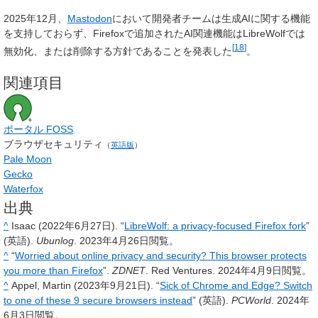
2025年12月、
Mastodon
において開発者チームは生成AIに関する機能
を支持しておらず、Firefoxで追加されたAI関連機能はLibreWolfでは
[
18
]
無効化、または削除する方針であることを発表した
。
関連項目
ポータル FOSS
ブラウザセキュリティ
（
英語版
）
Pale Moon
Gecko
Waterfox
出典
^
Isaac (2022年6月27日). “
LibreWolf: a privacy-focused Firefox fork
”
(英語).
Ubunlog
. 2023年4月26日閲覧。
^
“
Worried about online privacy and security? This browser protects
you more than Firefox
”.
ZDNET
. Red Ventures. 2024年4月9日閲覧。
^
Appel, Martin (2023年9月21日). “
Sick of Chrome and Edge? Switch
to one of these 9 secure browsers instead
” (英語).
PCWorld
. 2024年
6月3日閲覧。