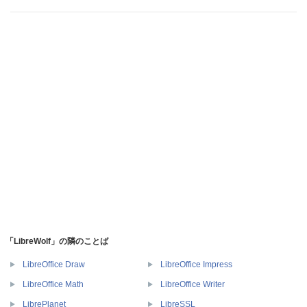
「LibreWolf」の隣のことば
LibreOffice Draw
LibreOffice Impress
LibreOffice Math
LibreOffice Writer
LibrePlanet
LibreSSL