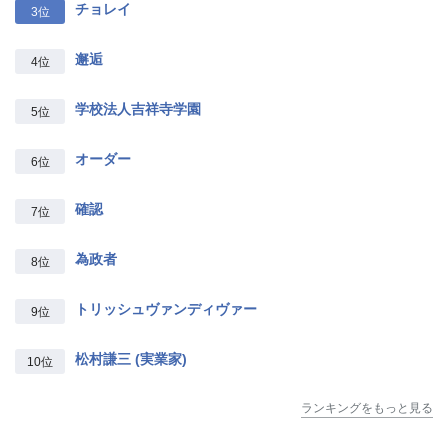
チョレイ
3位
邂逅
4位
学校法人吉祥寺学園
5位
オーダー
6位
確認
7位
為政者
8位
トリッシュヴァンディヴァー
9位
松村謙三 (実業家)
10位
ランキングをもっと見る