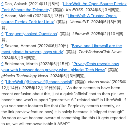
^
Das, Ankush (2021年11月8日). “
LibreWolf: An Open-Source Firefox
Fork Without the Telemetry
” (英語).
It's FOSS
. 2024年6月3日閲覧。
^
Hasan, Mehedi (2022年3月13日). “
LibreWolf: A Trusted Open-
source Firefox Fork for Linux
” (英語).
UbuntuPIT
. 2024年6月3日閲
覧。
^
“
Frequently asked Questions
” (英語).
Librewolf
. 2025年2月10日閲
覧。
^
Saxena, Hermant (2022年6月20日). “
Brave and Librewolf are the
most private browsers, says study
” (英語).
TheWindowsClub News
.
2024年6月3日閲覧。
^
Brinkmann, Martin (2022年6月15日). “
PrivacyTests reveals how
your web browser does privacy-wise - gHacks Tech News
” (英語).
gHacks Technology News
. 2024年6月3日閲覧。
^
“
LibreWolf (@librewolf@chaos.social)
” (英語).
chaos.social
(2025年
12月14日). 2025年12月19日閲覧。 “As there seems to have been
recent confusion about this, just a quick "official" toot to then pin: we
haven't and won't support "generative AI" related stuff in LibreWolf. If
you see some features like that (like Perplexity search recently, or
the link preview feature now) it is solely because it "slipped through".
As soon as we become aware of something like this / it gets reported
to us, we will remove/disable it ASAP.”