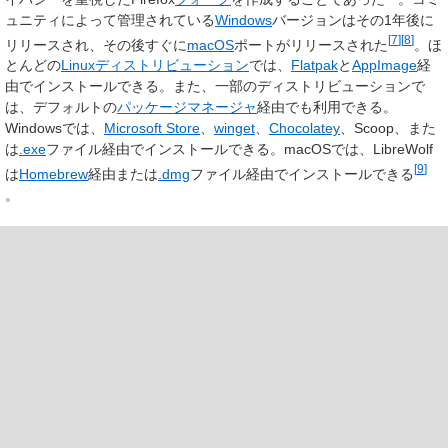
ュニティによって管理されている
Windows
バージョンはその1年後に
[
7
]
[
8
]
リリースされ、その後すぐに
macOS
ポートがリリースされた
。ほ
とんどの
Linuxディストリビューション
では、
Flatpak
と
AppImage
経
由でインストールできる。また、一部のディストリビューションで
は、デフォルトの
パッケージマネージャ
経由でも利用できる。
Windowsでは、
Microsoft Store
、
winget
、
Chocolatey
、Scoop、また
は
.exe
ファイル経由でインストールできる。macOSでは、LibreWolf
[
9
]
は
Homebrew
経由または
.dmg
ファイル経由でインストールできる
。