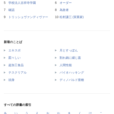
学校法人吉祥寺学園
オーダー
確認
為政者
トリッシュヴァンディヴァー
松村謙三 (実業家)
新着のことば
エキスポ
月とすっぽん
図々しい
割れ鍋に綴じ蓋
超加工食品
人間性能
テスクリアル
バイオハッキング
頭身
ディノバルド亜種
すべての辞書の索引
あ
い
う
え
お
か
き
く
け
こ