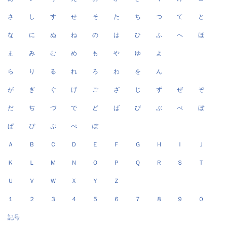
さ
し
す
せ
そ
た
ち
つ
て
と
な
に
ぬ
ね
の
は
ひ
ふ
へ
ほ
ま
み
む
め
も
や
ゆ
よ
ら
り
る
れ
ろ
わ
を
ん
が
ぎ
ぐ
げ
ご
ざ
じ
ず
ぜ
ぞ
だ
ぢ
づ
で
ど
ば
び
ぶ
べ
ぼ
ぱ
ぴ
ぷ
ぺ
ぽ
Ａ
Ｂ
Ｃ
Ｄ
Ｅ
Ｆ
Ｇ
Ｈ
Ｉ
Ｊ
Ｋ
Ｌ
Ｍ
Ｎ
Ｏ
Ｐ
Ｑ
Ｒ
Ｓ
Ｔ
Ｕ
Ｖ
Ｗ
Ｘ
Ｙ
Ｚ
１
２
３
４
５
６
７
８
９
０
記号