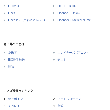
LibriVox
Libs of TikTok
Licca
License (上戸彩)
License (上戸彩のアルバム)
Licensed Practical Nurse
急上昇のことば
為政者
スレイヤーズ_(アニメ)
IBC岩手放送
テスト
黙祷
ことば検索ランキング
姉とボイン
マートルコービン
チョレイ
邂逅