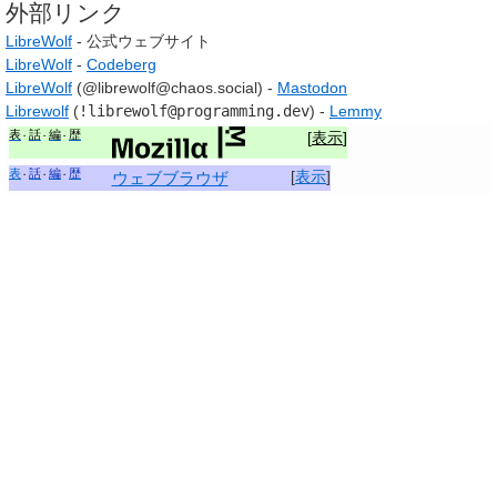
外部リンク
LibreWolf
- 公式ウェブサイト
LibreWolf
-
Codeberg
LibreWolf
(@librewolf@chaos.social) -
Mastodon
Librewolf
(
!librewolf@programming.dev
) -
Lemmy
表
話
編
歴
[
表示
]
表
話
編
歴
[
表示
]
ウェブブラウザ