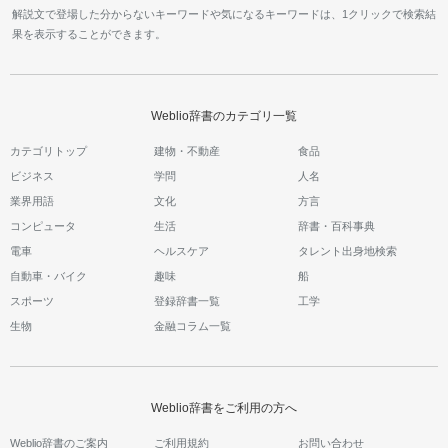
解説文で登場した分からないキーワードや気になるキーワードは、1クリックで検索結
果を表示することができます。
Weblio辞書のカテゴリ一覧
カテゴリトップ
建物・不動産
食品
ビジネス
学問
人名
業界用語
文化
方言
コンピュータ
生活
辞書・百科事典
電車
ヘルスケア
タレント出身地検索
自動車・バイク
趣味
船
スポーツ
登録辞書一覧
工学
生物
金融コラム一覧
Weblio辞書をご利用の方へ
Weblio辞書のご案内
ご利用規約
お問い合わせ