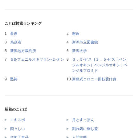
ことば検索ランキング
最遅
邂逅
為政者
新潟市立図書館
新潟地方裁判所
新潟大学
５β‐フェニルオキソラン‐２‐オン
３，５‐ビス［３，５‐ビス（ベン
ジルオキシ）ベンジルオキシ］ベ
ンジルブロミド
黙祷
新島式コロニー回転受け身
新着のことば
エキスポ
月とすっぽん
図々しい
割れ鍋に綴じ蓋
超加工食品
人間性能