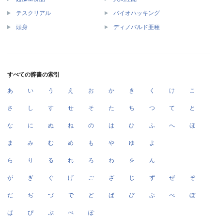
テスクリアル
バイオハッキング
頭身
ディノバルド亜種
すべての辞書の索引
あ
い
う
え
お
か
き
く
け
こ
さ
し
す
せ
そ
た
ち
つ
て
と
な
に
ぬ
ね
の
は
ひ
ふ
へ
ほ
ま
み
む
め
も
や
ゆ
よ
ら
り
る
れ
ろ
わ
を
ん
が
ぎ
ぐ
げ
ご
ざ
じ
ず
ぜ
ぞ
だ
ぢ
づ
で
ど
ば
び
ぶ
べ
ぼ
ぱ
ぴ
ぷ
ぺ
ぽ