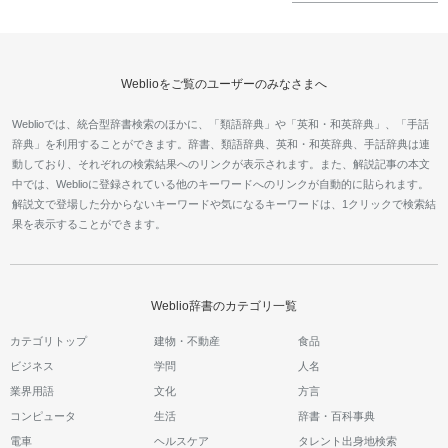
Weblioをご覧のユーザーのみなさまへ
Weblioでは、統合型辞書検索のほかに、「類語辞典」や「英和・和英辞典」、「手話
辞典」を利用することができます。辞書、類語辞典、英和・和英辞典、手話辞典は連
動しており、それぞれの検索結果へのリンクが表示されます。また、解説記事の本文
中では、Weblioに登録されている他のキーワードへのリンクが自動的に貼られます。
解説文で登場した分からないキーワードや気になるキーワードは、1クリックで検索結
果を表示することができます。
Weblio辞書のカテゴリ一覧
カテゴリトップ
建物・不動産
食品
ビジネス
学問
人名
業界用語
文化
方言
コンピュータ
生活
辞書・百科事典
電車
ヘルスケア
タレント出身地検索