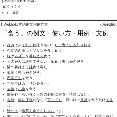
和語の漢字表記
食
う
（くう）
くう
参照
Weblio日本語例文用例辞書
「食う」の例文・使い方・用例・文例
好み
は人
それぞれ
違うもの；
たで食う虫も好き好き
今度
の
新車
は
ガソリン
を
多く
食う
猫
は
ネズミ
を
捕らえて
食う
人の
好み
は
説明
できない
；
蓼食う虫も好き好き
隣の客はよく
柿
食う客だ。
蓼食う虫も好き好き
。
不意打ち
を食う。
大型車
は
ガソリン
を食う。
大魚
は
小魚
を食う。
嫉妬心
くらい
強く
人間
の
心情
に巣食う
情熱
はない。
今時
、
年功序列
だなんて
言っても
、若い奴の
反発
を食うだけ
です
よ。
帰り道
で
道草を食う
んじゃな
いよ。
嘘
ばっかり
ついてる
から、皆に
総すかん
を食うんだ。
自業自得
だ