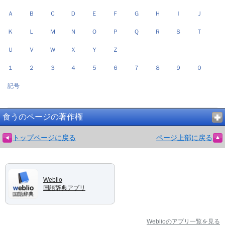
Ａ
Ｂ
Ｃ
Ｄ
Ｅ
Ｆ
Ｇ
Ｈ
Ｉ
Ｊ
Ｋ
Ｌ
Ｍ
Ｎ
Ｏ
Ｐ
Ｑ
Ｒ
Ｓ
Ｔ
Ｕ
Ｖ
Ｗ
Ｘ
Ｙ
Ｚ
１
２
３
４
５
６
７
８
９
０
記号
食うのページの著作権
トップページに戻る
ページ上部に戻る
Weblio
国語辞典アプリ
Weblioのアプリ一覧を見る