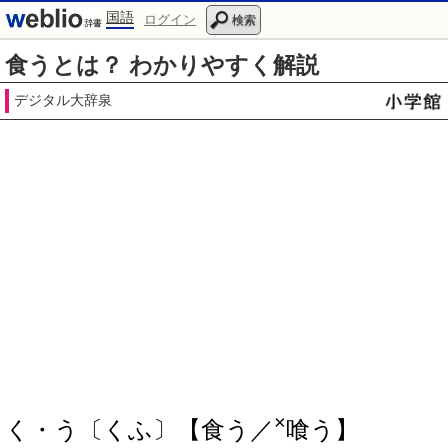
国語
ログイン
検索
食うとは？ わかりやすく解説
デジタル大辞泉
×
く・う〔くふ〕【食う／
喰う】