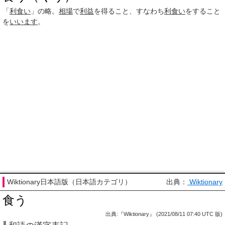
「
利食い
」の略。
相場
で
利益
を得ること、すなわち
利食い
をすること
を
いいます
。
Wiktionary日本語版（日本語カテゴリ）
出典：
Wiktionary
食う
出典:『Wiktionary』 (2021/08/11 07:40 UTC 版)