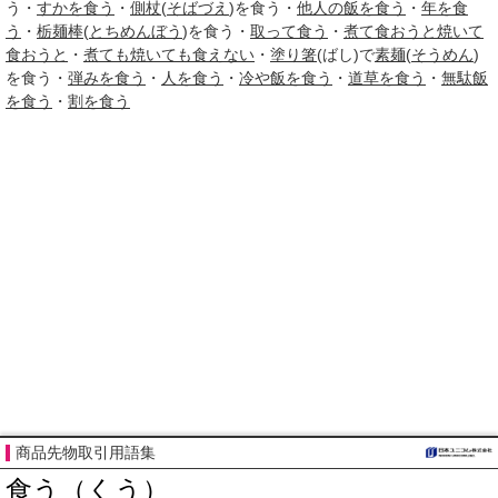
う・
すかを食う
・
側杖
(
そばづえ
)を食う・
他人の飯を食う
・
年を食
う
・
栃麺棒
(
とちめんぼう
)を食う・
取って食う
・
煮て食おうと焼いて
食おうと
・
煮ても焼いても食えない
・
塗り箸
(ばし)で
素麺
(
そうめん
)
を食う・
弾みを食う
・
人を食う
・
冷や飯を食う
・
道草を食う
・
無駄飯
を食う
・
割を食う
商品先物取引用語集
食う（くう）