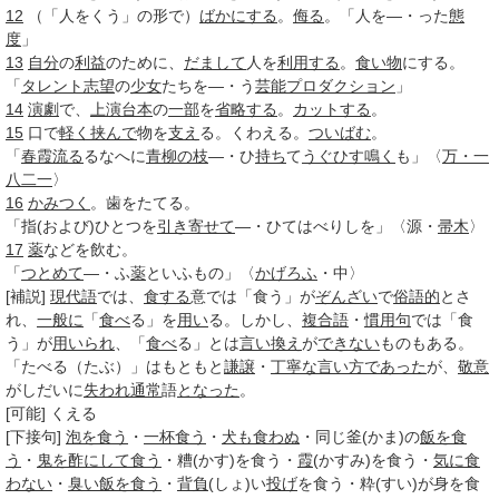
12
（「人をくう」の形で）
ばかにする
。
侮る
。「人を―・った
態
度
」
13
自分
の
利益
のために、
だまして
人を
利用する
。
食い物
にする。
「
タレント
志望
の
少女
たちを―・う
芸能プロダクション
」
14
演劇
で、
上演
台本
の
一部
を
省略する
。
カットする
。
15
口で
軽く
挟んで
物を
支え
る。くわえる。
ついばむ
。
「
春霞
流る
るなへに
青柳の
枝
―・ひ
持ち
て
うぐひす
鳴く
も」〈
万・一
八二一
〉
16
かみつく
。歯をたてる。
「指(および)ひとつを
引き寄せて
―・ひてはべりしを」〈源・
帚木
〉
17
薬
などを飲む。
「
つとめて
―・ふ
薬
といふもの」〈
かげろふ
・中〉
[補説]
現代語
では、
食する
意では「食う」が
ぞんざい
で
俗語的
とさ
れ、
一般に
「
食べ
る」を
用い
る。しかし、
複合語
・
慣用句
では「食
う」が
用いられ
、「
食べ
る」とは
言い換え
が
できない
ものもある。
「たべる（たぶ）」はもともと
謙譲
・
丁寧な
言い方
であった
が、
敬意
がしだいに
失われ
通常
語
となった
。
[可能]
くえる
[下接句]
泡を食う
・
一杯食う
・
犬も食わぬ
・同じ釜(かま)の
飯を食
う
・
鬼を酢にして食う
・糟(かす)を食う・
霞
(かすみ)を食う・
気に食
わない
・
臭い飯を食う
・
背負
(しょ)い
投げ
を食う・粋(すい)が身を食