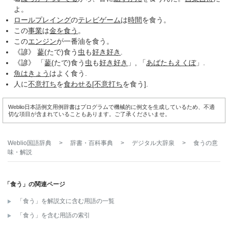
よ。
ロールプレイング
の
テレビゲーム
は
時間
を食う。
この
事業
は
金を食う
。
この
エンジン
が一番油を食う。
《諺》
蓼
(たで)食う
虫
も
好き好き
.
《諺》 「
蓼
(たで)食う
虫
も
好き好き
」, 「
あばたもえくぼ
」.
魚
はきょう
はよく食う.
人に
不意打ち
を
食わせる
[
不意打ち
を食う].
Weblio日本語例文用例辞書はプログラムで機械的に例文を生成しているため、不適
切な項目が含まれていることもあります。ご了承くださいませ。
Weblio国語辞典
>
辞書・百科事典
>
デジタル大辞泉
>
食う
の意
味・解説
「食う」の関連ページ
「食う」を解説文に含む用語の一覧
「食う」を含む用語の索引