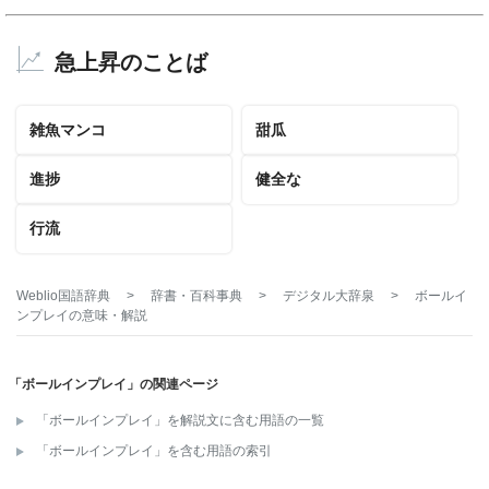
急上昇のことば
雑魚マンコ
甜瓜
進捗
健全な
行流
Weblio国語辞典
>
辞書・百科事典
>
デジタル大辞泉
>
ボールイ
ンプレイ
の意味・解説
「ボールインプレイ」の関連ページ
「ボールインプレイ」を解説文に含む用語の一覧
「ボールインプレイ」を含む用語の索引