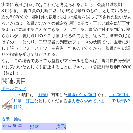
実際に適用されたのはこれだと考えられる。即ち、公認野球規則
8.02(a)は「審判員の判断に基づく裁定は最終のもの」としているが、
次の8.02(b)で「審判員の裁定が規則の適用を誤って下された疑いがあ
るときには、監督だけがその裁定を規則に基づく正しい裁定に訂正す
るように要請することができる」としている。事実に対する判定は覆
らないが、規則適用のミスは覆りうるのである。従って、球審の判定
はそのままとなり、二塁塁審の判定はフォースの状態でない走者に対
して誤ってフォースアウトを宣告したものであるから、監督からの誤
りの指摘を受けて訂正される。
なお、この場合であっても監督がアピールを怠れば、審判員自身が誤
りに気づいたとしても訂正することはできない（公認野球規則8.02(b)
【注2】）。
関連項目
ボールデッド
この項目は、
野球
に関連した
書きかけの項目
です。
この項目を
加筆・訂正
などしてくださる
協力者を求めています
（
PJ野球
/
P
野球
）。
表示
編集
表
話
編
歴
[
表示
]
野球