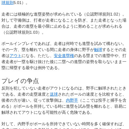
球規則
5.01）。
走者には積極的な進塁姿勢が求められている（公認野球規則1.02）。
対して守備側は、打者が走者になることを防ぎ、また走者となった場
合は、走者の進塁を最小限に止めるように努めることが求められる
（公認野球規則1.03）。
ボールインプレイであれば、走者は何時でも進塁を試みて構わない。
その一方、塁を離れている間に走者の身体に野手が
触球
するとその走
者は
アウト
になる。ただし、
安全進塁権
のある塁までの進塁中や、打
者走者が一塁を駆け抜けた後に二塁への進塁の姿勢を取らないまま一
塁に帰塁する最中は例外である。
プレイの争点
反則を犯していない走者がアウトになるのは、野手に触球されたとき
である。走者の走塁速度と
送球
されたボールの速度とを比較すると、
後者の方が速い。従って攻撃側は、
内野手
（ここでは投手と捕手を含
める）がボールを所持している時に進塁を試み塁を離れると、容易に
触球されてアウトになる可能性が高く危険である。
対して、内野手がボールを所持できていない時間を多く確保すれば、