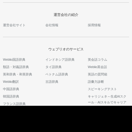
運営会社の紹介
運営会社サイト
会社情報
採用情報
ウェブリオのサービス
Weblio国語辞典
インドネシア語辞典
英会話コラム
類語・対義語辞典
タイ語辞典
Weblio英会話
英和辞典・和英辞典
ベトナム語辞典
英語の質問箱
Weblio翻訳
古語辞典
語彙力診断
中国語辞典
スピーキングテスト
韓国語辞典
キャリジェネ～生成AIスク
ール・AIスキルでキャリア
フランス語辞典
アップ～
©2026 GRAS Group, Inc.