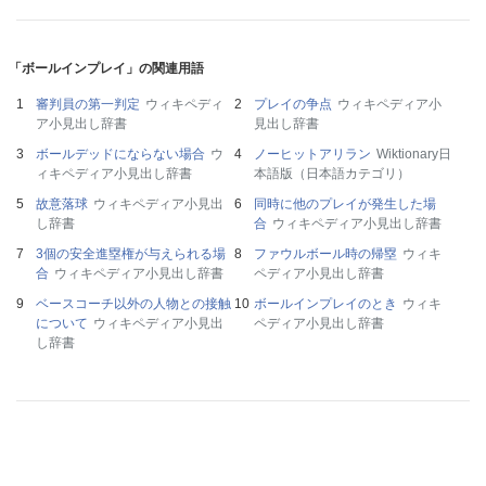
「ボールインプレイ」の関連用語
審判員の第一判定
ウィキペディ
プレイの争点
ウィキペディア小
ア小見出し辞書
見出し辞書
ボールデッドにならない場合
ウ
ノーヒットアリラン
Wiktionary日
ィキペディア小見出し辞書
本語版（日本語カテゴリ）
故意落球
ウィキペディア小見出
同時に他のプレイが発生した場
し辞書
合
ウィキペディア小見出し辞書
3個の安全進塁権が与えられる場
ファウルボール時の帰塁
ウィキ
合
ウィキペディア小見出し辞書
ペディア小見出し辞書
ベースコーチ以外の人物との接触
ボールインプレイのとき
ウィキ
について
ウィキペディア小見出
ペディア小見出し辞書
し辞書