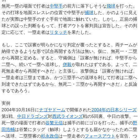
無死一塁の場面で打者は
中堅手
の前方に落下しそうな
飛球
を打った。
その打球を地面スレスレの位置で中堅手が
捕球
した、かのように見え
たが実際は中堅手のすぐ手前で地面に触れていた。しかし、正規の捕
球との誤った判断をもって、打者アウトを審判員は宣告した。その判
定に応じて、一塁走者は
リタッチ
を果たした。
もし、ここで誤審が明らかになり判定が覆ったとすると、両チームが
納得できるような形で試合再開する方法は無い。仮に、無死一・二塁
から再開と定める。すると、守備側は「誤審が無ければ、中堅手から
二塁へ、続いて一塁へ送球し、
併殺
が取れたはずである。よって、二
死無走者から再開すべきだ」と主張し、攻撃側は「誤審が無ければ、
一塁走者は三塁まで進み、かつ三塁手への送球を利して打者は二塁へ
到達できたはずであるから、無死二・三塁から再開すべきだ」と反論
するであろう。
実例
2004年10月16日に
ナゴヤドーム
で開催された
2004年の日本シリーズ
第1戦、
中日ドラゴンズ
対
西武ライオンズ
戦の5回裏、中日の攻撃。一
死一塁の場面で打者の
谷繁元信
は捕手の前にゴロを打った。捕手の
野
田浩輔
は谷繁にタッグ（触球）しようとするも届かなかったため二塁
へ送球、二塁塁審の
杉永政信
は一塁走者の
フォースアウト
を宣告、つ