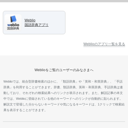
Weblio
国語辞典アプリ
Weblioのアプリ一覧を見る
Weblioをご覧のユーザーのみなさまへ
Weblioでは、統合型辞書検索のほかに、「類語辞典」や「英和・和英辞典」、「手話
辞典」を利用することができます。辞書、類語辞典、英和・和英辞典、手話辞典は連
動しており、それぞれの検索結果へのリンクが表示されます。また、解説記事の本文
中では、Weblioに登録されている他のキーワードへのリンクが自動的に貼られます。
解説文で登場した分からないキーワードや気になるキーワードは、1クリックで検索結
果を表示することができます。