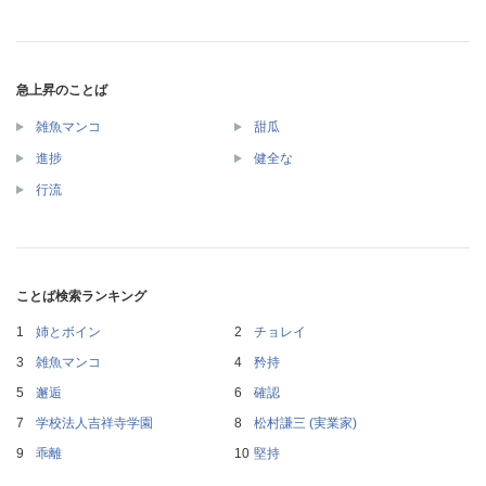
急上昇のことば
雑魚マンコ
甜瓜
進捗
健全な
行流
ことば検索ランキング
姉とボイン
チョレイ
雑魚マンコ
矜持
邂逅
確認
学校法人吉祥寺学園
松村謙三 (実業家)
乖離
堅持