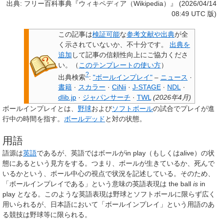
出典: フリー百科事典『ウィキペディア（Wikipedia）』 (2026/04/14
08:49 UTC 版)
この記事は
検証可能
な
参考文献や出典
が全
く示されていないか、不十分です。
出典を
追加
して記事の信頼性向上にご協力くださ
い。
（
このテンプレートの使い方
）
?
出典検索
:
"ボールインプレイ"
–
ニュース
·
書籍
·
スカラー
·
CiNii
·
J-STAGE
·
NDL
·
dlib.jp
·
ジャパンサーチ
·
TWL
(
2026年4月
)
ボールインプレイ
とは、
野球
および
ソフトボール
の試合でプレイが進
行中の時間を指す。
ボールデッド
と対の状態。
用語
語源は
英語
であるが、英語ではボールがin play（もしくはalive）の状
態にあるという見方をする。つまり、ボールが生きているか、死んで
いるかという、ボール中心の視点で状況を記述している。そのため、
「ボールインプレイである」という意味の英語表現は the ball
is
in
play となる。このような英語表現は野球とソフトボールに限らず広く
用いられるが、日本語において「ボールインプレイ」という用語のあ
る競技は野球等に限られる。