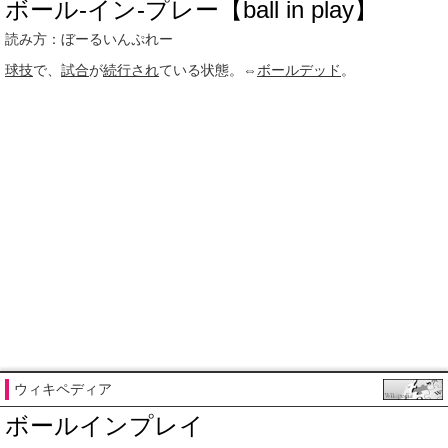
ボール‐イン‐プレー【ball in play】
読み方：ぼーるいんぷれー
球技
で、
試合
が
続行され
ている状態。⇔
ボールデッド
。
ウィキペディア
ボールインプレイ