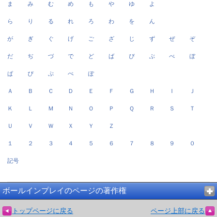
ま
み
む
め
も
や
ゆ
よ
ら
り
る
れ
ろ
わ
を
ん
が
ぎ
ぐ
げ
ご
ざ
じ
ず
ぜ
ぞ
だ
ぢ
づ
で
ど
ば
び
ぶ
べ
ぼ
ぱ
ぴ
ぷ
ぺ
ぽ
Ａ
Ｂ
Ｃ
Ｄ
Ｅ
Ｆ
Ｇ
Ｈ
Ｉ
Ｊ
Ｋ
Ｌ
Ｍ
Ｎ
Ｏ
Ｐ
Ｑ
Ｒ
Ｓ
Ｔ
Ｕ
Ｖ
Ｗ
Ｘ
Ｙ
Ｚ
１
２
３
４
５
６
７
８
９
０
記号
ボールインプレイのページの著作権
トップページに戻る
ページ上部に戻る