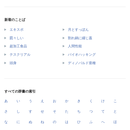
新着のことば
エキスポ
月とすっぽん
図々しい
割れ鍋に綴じ蓋
超加工食品
人間性能
テスクリアル
バイオハッキング
頭身
ディノバルド亜種
すべての辞書の索引
あ
い
う
え
お
か
き
く
け
こ
さ
し
す
せ
そ
た
ち
つ
て
と
な
に
ぬ
ね
の
は
ひ
ふ
へ
ほ