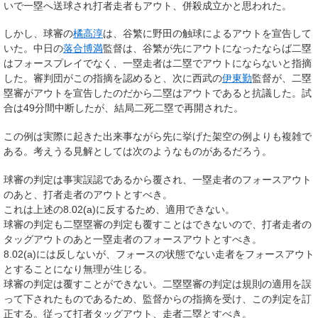
いで一塁へ送球され打者走者もアウト、併殺成立かと思われた。
しかし、球審の
橘高淳
は、谷繁に野田の触球によるアウトを宣告して
いた。中日の
落合博満
監督は、谷繁が先にアウトになったならば二塁
はフォースプレイでなく、一塁走者は二塁でアウトにならないと指摘
した。審判団がこの指摘を認めると、次に西武の
伊東勤
監督が、二塁
塁審がアウトを宣告したのだから二塁はアウトであると抗議した。試
合は49分間中断したが、結局二死二塁で再開された。
この例は実際に起きた出来事ながら先に挙げた架空の例よりも複雑で
ある。考えうる見解としては次のようなものがあるだろう。
球審の判定は事実誤認であるから覆され、一塁走者のフォースアウト
のあと、打者走者のアウトとすべき。
これは上述の8.02(a)に反するため、適用できない。
球審の判定も二塁塁審の判定も覆すことはできないので、打者走者の
タッグアウトのあと一塁走者のフォースアウトとすべき。
8.02(a)には反しないが、フォースの状態でない走者をフォースアウト
とすることになり無理が生じる。
球審の判定は覆すことができない。二塁塁審の判定は規則の適用を誤
って下されたものであるため、監督からの指摘を受け、この判定を訂
正する。従って打者タッグアウト、走者二塁とすべき。