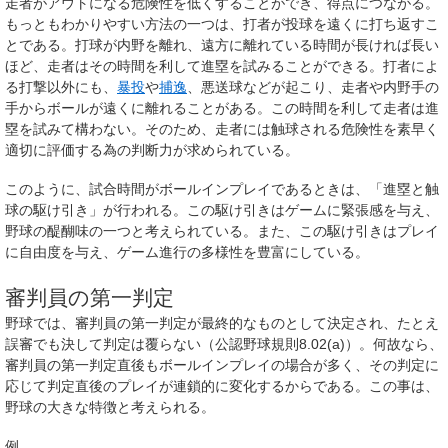
走者がアウトになる危険性を低くすることができ、得点につながる。
もっともわかりやすい方法の一つは、打者が投球を遠くに打ち返すこ
とである。打球が内野を離れ、遠方に離れている時間が長ければ長い
ほど、走者はその時間を利して進塁を試みることができる。打者によ
る打撃以外にも、
暴投
や
捕逸
、悪送球などが起こり、走者や内野手の
手からボールが遠くに離れることがある。この時間を利して走者は進
塁を試みて構わない。そのため、走者には触球される危険性を素早く
適切に評価する為の判断力が求められている。
このように、試合時間がボールインプレイであるときは、「進塁と触
球の駆け引き」が行われる。この駆け引きはゲームに緊張感を与え、
野球の醍醐味の一つと考えられている。また、この駆け引きはプレイ
に自由度を与え、ゲーム進行の多様性を豊富にしている。
審判員の第一判定
野球では、審判員の第一判定が最終的なものとして決定され、たとえ
誤審でも決して判定は覆らない（公認野球規則8.02(a)）。何故なら、
審判員の第一判定直後もボールインプレイの場合が多く、その判定に
応じて判定直後のプレイが連鎖的に変化するからである。この事は、
野球の大きな特徴と考えられる。
例