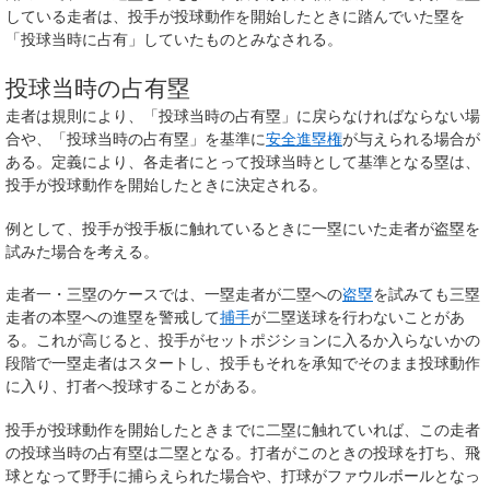
している走者は、投手が投球動作を開始したときに踏んでいた塁を
「
投球当時
に占有」していたものとみなされる。
投球当時の占有塁
走者は規則により、「
投球当時
の占有塁」に戻らなければならない場
合や、「
投球当時
の占有塁」を基準に
安全進塁権
が与えられる場合が
ある。定義により、各走者にとって
投球当時
として基準となる塁は、
投手が投球動作を開始したときに決定される。
例として、投手が投手板に触れているときに一塁にいた走者が盗塁を
試みた場合を考える。
走者一・三塁のケースでは、一塁走者が二塁への
盗塁
を試みても三塁
走者の本塁への進塁を警戒して
捕手
が二塁送球を行わないことがあ
る。これが高じると、投手がセットポジションに入るか入らないかの
段階で一塁走者はスタートし、投手もそれを承知でそのまま投球動作
に入り、打者へ投球することがある。
投手が投球動作を開始したときまでに二塁に触れていれば、この走者
の投球当時の占有塁は二塁となる。打者がこのときの投球を打ち、飛
球となって野手に捕らえられた場合や、打球がファウルボールとなっ