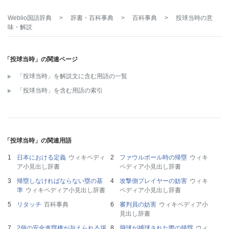
Weblio国語辞典
>
辞書・百科事典
>
百科事典
>
投球当時
の意
味・解説
「投球当時」の関連ページ
「投球当時」を解説文に含む用語の一覧
「投球当時」を含む用語の索引
「投球当時」の関連用語
日本における定義
ウィキペディ
ファウルボール時の帰塁
ウィキ
ア小見出し辞書
ペディア小見出し辞書
帰塁しなければならない塁の基
攻撃側プレイヤーの妨害
ウィキ
準
ウィキペディア小見出し辞書
ペディア小見出し辞書
リタッチ
百科事典
審判員の妨害
ウィキペディア小
見出し辞書
2個の安全進塁権が与えられる場
飛球が捕球された際の帰塁
ウィ