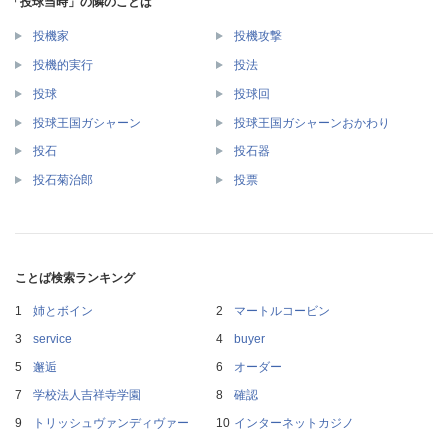
「投球当時」の隣のことば
投機家
投機攻撃
投機的実行
投法
投球
投球回
投球王国ガシャーン
投球王国ガシャーンおかわり
投石
投石器
投石菊治郎
投票
ことば検索ランキング
姉とボイン
マートルコービン
service
buyer
邂逅
オーダー
学校法人吉祥寺学園
確認
トリッシュヴァンディヴァー
インターネットカジノ