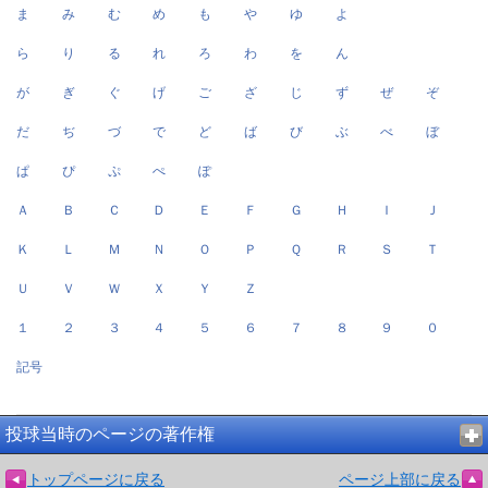
ま
み
む
め
も
や
ゆ
よ
ら
り
る
れ
ろ
わ
を
ん
が
ぎ
ぐ
げ
ご
ざ
じ
ず
ぜ
ぞ
だ
ぢ
づ
で
ど
ば
び
ぶ
べ
ぼ
ぱ
ぴ
ぷ
ぺ
ぽ
Ａ
Ｂ
Ｃ
Ｄ
Ｅ
Ｆ
Ｇ
Ｈ
Ｉ
Ｊ
Ｋ
Ｌ
Ｍ
Ｎ
Ｏ
Ｐ
Ｑ
Ｒ
Ｓ
Ｔ
Ｕ
Ｖ
Ｗ
Ｘ
Ｙ
Ｚ
１
２
３
４
５
６
７
８
９
０
記号
投球当時のページの著作権
トップページに戻る
ページ上部に戻る