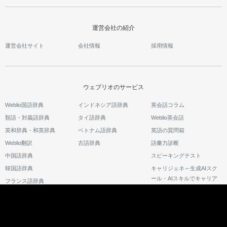
運営会社の紹介
運営会社サイト
会社情報
採用情報
ウェブリオのサービス
Weblio国語辞典
インドネシア語辞典
英会話コラム
類語・対義語辞典
タイ語辞典
Weblio英会話
英和辞典・和英辞典
ベトナム語辞典
英語の質問箱
Weblio翻訳
古語辞典
語彙力診断
中国語辞典
スピーキングテスト
韓国語辞典
キャリジェネ～生成AIスク
ール・AIスキルでキャリア
フランス語辞典
アップ～
©2026 GRAS Group, Inc.