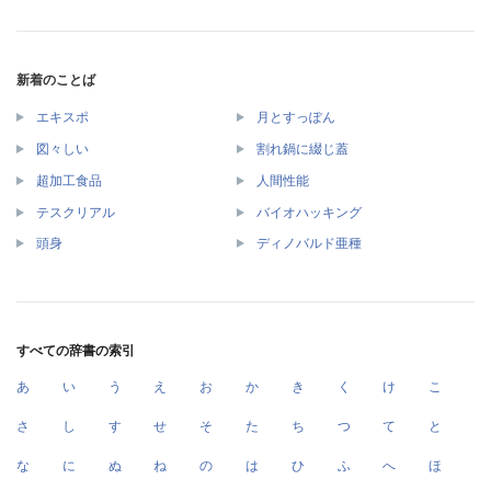
新着のことば
エキスポ
月とすっぽん
図々しい
割れ鍋に綴じ蓋
超加工食品
人間性能
テスクリアル
バイオハッキング
頭身
ディノバルド亜種
すべての辞書の索引
あ
い
う
え
お
か
き
く
け
こ
さ
し
す
せ
そ
た
ち
つ
て
と
な
に
ぬ
ね
の
は
ひ
ふ
へ
ほ