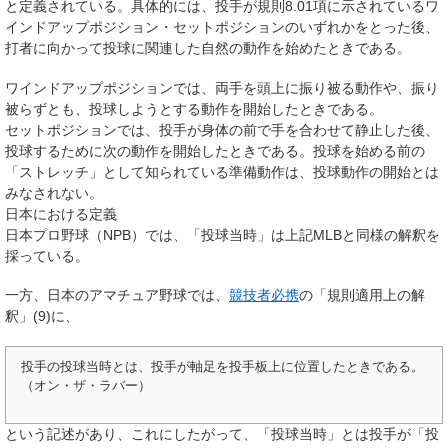
と定義されている。具体的には、投手が規則8.01項に示されているワ
インドアップポジション・セットポジションのいずれかをとった後、
打者に向かって投球に関連した自然の動作を始めたときである。
ワインドアップポジションでは、両手を頭上に振り被る動作や、振り
被らずとも、投球しようとする動作を開始したときである。
セットポジションでは、投手が身体の前で手を合わせて静止した後、
投球するために次の動作を開始したときである。投球を始める前の
「ストレッチ」として知られている準備動作は、投球動作の開始とは
みなされない。
日本における定義
日本プロ野球（NPB）では、「投球当時」は上記MLBと同様の解釈を
採っている。
一方、日本のアマチュア野球では、
競技者必携
の「規則適用上の解
釈」(9)に、
投手の投球当時とは、投手が軸足を投手板上に位置したときである。
（オン・ザ・ラバー）
という記述があり、これにしたがって、「投球当時」とは投手が「投