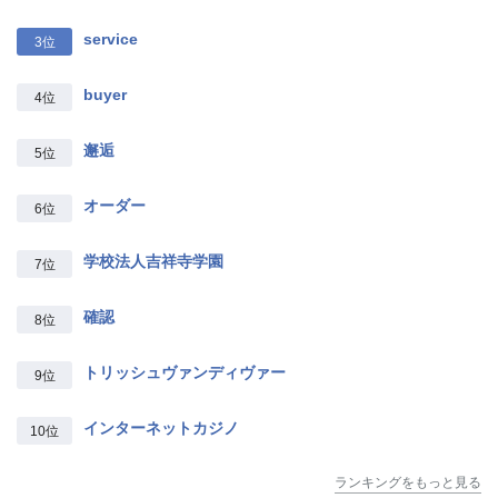
service
3位
buyer
4位
邂逅
5位
オーダー
6位
学校法人吉祥寺学園
7位
確認
8位
トリッシュヴァンディヴァー
9位
インターネットカジノ
10位
ランキングをもっと見る