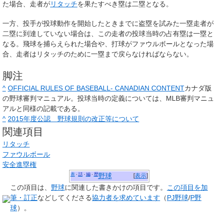
た場合、走者が
リタッチ
を果たすべき塁は二塁となる。
一方、投手が投球動作を開始したときまでに盗塁を試みた一塁走者が
二塁に到達していない場合は、この走者の投球当時の占有塁は一塁と
なる。飛球を捕らえられた場合や、打球がファウルボールとなった場
合、走者はリタッチのために一塁まで戻らなければならない。
脚注
^
OFFICIAL RULES OF BASEBALL- CANADIAN CONTENT
カナダ版
の野球審判マニュアル。投球当時の定義については、MLB審判マニュ
アルと同様の記載である。
^
2015年度公認 野球規則の改正等について
関連項目
リタッチ
ファウルボール
安全進塁権
表
話
編
歴
・
・
・
野球
[
表示
]
この項目は、
野球
に関連した
書きかけの項目
です。
この項目を加
筆・訂正
などしてくださる
協力者を求めています
（
PJ野球
/
P野
球
）。