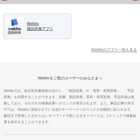
Weblio
国語辞典アプリ
Weblioのアプリ一覧を見る
Weblioをご覧のユーザーのみなさまへ
Weblioでは、統合型辞書検索のほかに、「類語辞典」や「英和・和英辞典」、「手話
辞典」を利用することができます。辞書、類語辞典、英和・和英辞典、手話辞典は連
動しており、それぞれの検索結果へのリンクが表示されます。また、解説記事の本文
中では、Weblioに登録されている他のキーワードへのリンクが自動的に貼られます。
解説文で登場した分からないキーワードや気になるキーワードは、1クリックで検索結
果を表示することができます。