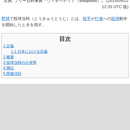
出典: フリー百科事典『ウィキペディア（Wikipedia）』 (2015/09/22
12:33 UTC 版)
野球
で
投球当時
（とうきゅうとうじ）とは、
投手
が
打者
への
投球
動作
を開始したときを指す。
目次
1
定義
1.1
日本における定義
2
概要
3
投球当時の占有塁
4
脚注
5
関連項目