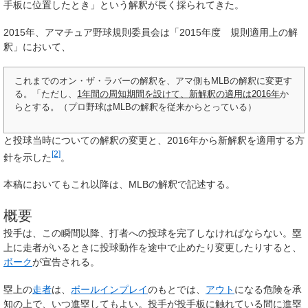
手板に位置したとき」という解釈が長く採られてきた。
2015年、アマチュア野球規則委員会は「2015年度 規則適用上の解
釈」において、
これまでのオン・ザ・ラバーの解釈を、アマ側もMLBの解釈に変更す
る。「ただし、
1年間の周知期間を設けて、新解釈の適用は2016年
か
らとする。（プロ野球はMLBの解釈を従来からとっている）
と投球当時についての解釈の変更と、2016年から新解釈を適用する方
[2]
針を示した
。
本稿においてもこれ以降は、MLBの解釈で記述する。
概要
投手は、この瞬間以降、打者への投球を完了しなければならない。塁
上に走者がいるときに投球動作を途中で止めたり変更したりすると、
ボーク
が宣告される。
塁上の
走者
は、
ボールインプレイ
のもとでは、
アウト
になる危険を承
知の上で、いつ進塁してもよい。投手が投手板に触れている間に進塁