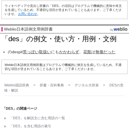
ウィキペディア小見出し辞書の「DES」の項目はプログラムで機械的に意味や本文
を生成しているため、不適切な項目が含まれていることもあります。ご了承くださ
いませ。
お問い合わせ
。
Weblio日本語例文用例辞書
「des」の例文・使い方・用例・文例
のdespit
荒っぽい
取扱い
にも
かかわらず
、
花瓶
は
無傷だった
Weblio日本語例文用例辞書はプログラムで機械的に例文を生成しているため、不適
切な項目が含まれていることもあります。ご了承くださいませ。
Weblio国語辞典
>
辞書・百科事典
>
デジタル大辞泉
>
DES
の意
味・解説
「DES」の関連ページ
「DES」を解説文に含む用語の一覧
「DES」を含む用語の索引