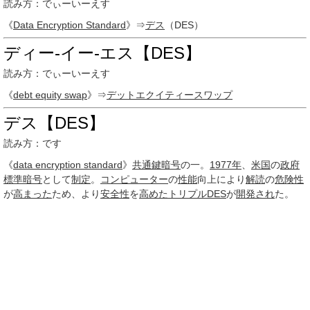
読み方：でぃーいーえす
《
Data Encryption Standard
》⇒
デス
（DES）
ディー‐イー‐エス【DES】
読み方：でぃーいーえす
《
debt equity swap
》⇒
デットエクイティースワップ
デス【DES】
読み方：です
《
data encryption standard
》
共通鍵暗号
の一。
1977年
、
米国
の
政府
標準
暗号
として
制定
。
コンピューター
の
性能
向上により
解読
の
危険性
が
高まった
ため、より
安全性
を
高めた
トリプルDES
が
開発され
た。