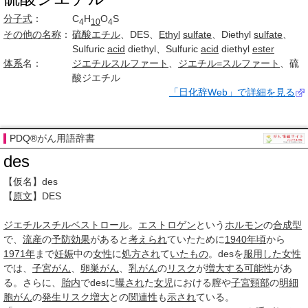
分子式
：
C
H
O
S
4
10
4
その他の名称
：
硫酸エチル
、DES、
Ethyl
sulfate
、Diethyl
sulfate
、
Sulfuric
acid
diethyl、Sulfuric
acid
diethyl
ester
体系
名：
ジエチルスルファート
、
ジエチル=スルファート
、硫
酸ジエチル
「日化辞Web」で詳細を見る
PDQ®がん用語辞書
des
【仮名】des
【
原文
】DES
ジエチルスチルベストロール
。
エストロゲン
という
ホルモン
の
合成型
で、
流産
の
予防効果
があると
考えられ
ていたために
1940年頃
から
1971年
まで
妊娠
中の
女性
に
処方され
て
いたもの
。desを
服用した
女性
では、
子宮がん
、
卵巣がん
、
乳がん
の
リスク
が
増大する
可能性
があ
る。さらに、
胎内
でdesに
曝され
た
女児
における膣や
子宮頸部
の
明細
胞がん
の
発生
リスク
増大
との
関連性
も
示され
ている。