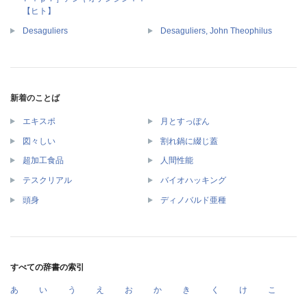
【ヒト】
Desaguliers
Desaguliers, John Theophilus
新着のことば
エキスポ
月とすっぽん
図々しい
割れ鍋に綴じ蓋
超加工食品
人間性能
テスクリアル
バイオハッキング
頭身
ディノバルド亜種
すべての辞書の索引
あ
い
う
え
お
か
き
く
け
こ