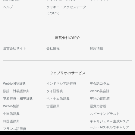
ヘルプ
クッキー・アクセスデータ
について
運営会社の紹介
運営会社サイト
会社情報
採用情報
ウェブリオのサービス
Weblio国語辞典
インドネシア語辞典
英会話コラム
類語・対義語辞典
タイ語辞典
Weblio英会話
英和辞典・和英辞典
ベトナム語辞典
英語の質問箱
Weblio翻訳
古語辞典
語彙力診断
中国語辞典
スピーキングテスト
韓国語辞典
キャリジェネ～生成AIスク
ール・AIスキルでキャリア
フランス語辞典
アップ～