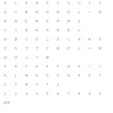
さ
し
す
せ
そ
た
ち
つ
て
と
な
に
ぬ
ね
の
は
ひ
ふ
へ
ほ
ま
み
む
め
も
や
ゆ
よ
ら
り
る
れ
ろ
わ
を
ん
が
ぎ
ぐ
げ
ご
ざ
じ
ず
ぜ
ぞ
だ
ぢ
づ
で
ど
ば
び
ぶ
べ
ぼ
ぱ
ぴ
ぷ
ぺ
ぽ
Ａ
Ｂ
Ｃ
Ｄ
Ｅ
Ｆ
Ｇ
Ｈ
Ｉ
Ｊ
Ｋ
Ｌ
Ｍ
Ｎ
Ｏ
Ｐ
Ｑ
Ｒ
Ｓ
Ｔ
Ｕ
Ｖ
Ｗ
Ｘ
Ｙ
Ｚ
１
２
３
４
５
６
７
８
９
０
記号