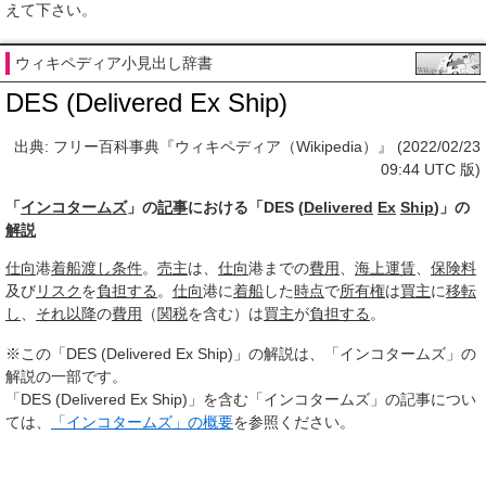
えて下さい。
ウィキペディア小見出し辞書
DES (Delivered Ex Ship)
出典: フリー百科事典『ウィキペディア（Wikipedia）』 (2022/02/23
09:44 UTC 版)
「
インコタームズ
」の
記事
における「DES (
Delivered
Ex
Ship
)」の
解説
仕向
港
着船
渡し
条件
。
売主
は、
仕向
港までの
費用
、
海上運賃
、
保険料
及び
リスク
を
負担する
。
仕向
港に
着船
した
時点
で
所有権
は
買主
に
移転
し
、
それ以降
の
費用
（
関税
を含む）は
買主
が
負担する
。
※この「DES (Delivered Ex Ship)」の解説は、「インコタームズ」の
解説の一部です。
「DES (Delivered Ex Ship)」を含む「インコタームズ」の記事につい
ては、
「インコタームズ」の概要
を参照ください。