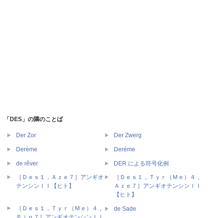
「DES」の隣のことば
Der Zor
Der Zwerg
Derème
Deréme
de rêver
DER による符号化例
［Ｄｅｓ１，Ａｚｅ７］アンギオ
［Ｄｅｓ１，Ｔｙｒ（Ｍｅ）４，
テンシンＩＩ【ヒト】
Ａｚｅ７］アンギオテンシンＩＩ
【ヒト】
［Ｄｅｓ１，Ｔｙｒ（Ｍｅ）４，
de Sade
Ｐｉｐ７］アンギオテンシンＩＩ