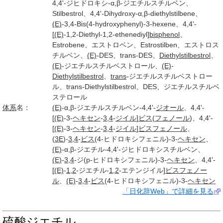
4,4'-ジヒドロキシ-α,β-ジエチルスチルベン、
Stilbestrol、4,4'-Dihydroxy-α,β-diethylstilbene、
(E)
-3,4-Bis(4-hydroxyphenyl)-3-hexene、4,4'-
[
(E)
-1,2-Diethyl-1,2-ethenediyl]
bisphenol
、
Estrobene、エストロベン、Estrostilben、エストロス
チルベン、
(E)
-DES、trans-DES、
Diethylstilbestrol
、
(E)
-ジエチルスチルベストロール、
(E)
-
Diethylstilbestrol
、
trans
-ジエチルスチルベストロー
ル、trans-Diethylstilbestrol、DES、ジエチルスチルベ
ステロール
体系
名：
(E)
-α,β-ジエチルスチルベン-4,4'-
ジオール
、4,4'-
[
(E)
-3-
ヘキセン
-
3,4
-
ジイル
]
ビス
(
フェノール
)、4,4'-
[
(E)
-3-
ヘキセン
-
3,4
-
ジイル
]
ビスフェノール
、
(
3E
)-
3,4
-
ビス
(4-ヒドロキシフェニル)-3-
ヘキセン
、
(E)
-α,β-ジエチル-4,4'-ジヒドロキシスチルベン、
(E)
-
3,4
-ジ(p-ヒドロキシフェニル)-3-
ヘキセン
、4,4'-
[
(E)
-
1,2
-ジエチル-
1,2
-エテンジイル]
ビスフェノー
ル
、
(E)
-
3,4
-
ビス
(4-ヒドロキシフェニル)-3-
ヘキセン
「日化辞Web」で詳細を見る
硫酸ジエチル