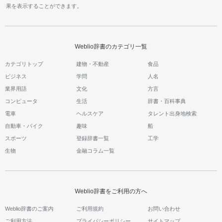
果を表示することができます。
Weblio辞書のカテゴリ一覧
カテゴリトップ
建物・不動産
食品
ビジネス
学問
人名
業界用語
文化
方言
コンピュータ
生活
辞書・百科事典
電車
ヘルスケア
タレント出身地検索
自動車・バイク
趣味
船
スポーツ
登録辞書一覧
工学
生物
金融コラム一覧
Weblio辞書をご利用の方へ
Weblio辞書のご案内
ご利用規約
お問い合わせ
ご利用方法
プライバシーポリシー
サイトマップ