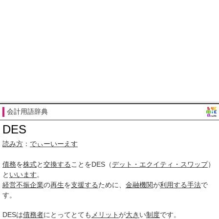
会計用語辞典
DES
読み方
：
でぃーいーえす
債務
を
株式
と
交換する
ことをDES（
デット・エクイティ・スワップ
）
と
いいます
。
経営不振
企業
の
再生
を
支援する
ために、
金融機関
が
利用する
手法
で
す。
DESは
債務者
にとってとても
メリット
が
大き
い
制度
です。