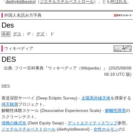
「
diethylstilbestrol
（
ジエチルスチルベストロール
）」とも
呼ばれる
。
外国人名読み方字典
Des
デス
； デ；
デズ
； ド
名前
ウィキペディア
DES
出典: フリー百科事典『ウィキペディア（Wikipedia）』 (2025/08/08
06:18 UTC 版)
DES
黄道深部サーベイ (Deep Ecliptic Survey) -
太陽系外縁天体
を捜索する
掃天観測
プロジェクト。
解離性体験スケール (Dissociative Experiences Scale) -
解離性障害
の
スクリーンテスト。
債務の株式化
(Debt Equity Swap) -
デットエクイティスワップ
参照。
ジエチルスチルベストロール
(diethylstilbestrol) -
女性ホルモン
の1