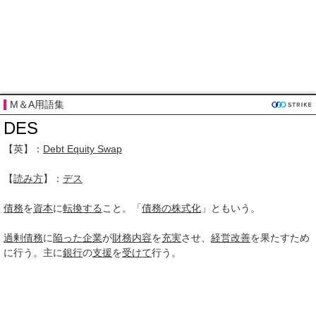
M＆A用語集
DES
【英】：
Debt Equity Swap
【
読み方
】：
デス
債務
を
資本
に
転換する
こと。「
債務の株式化
」ともいう。
過剰債務
に
陥った
企業
が
財務内容
を
充実
させ、
経営
改善
を果たすため
に行う。主に
銀行
の
支援
を
受けて
行う。