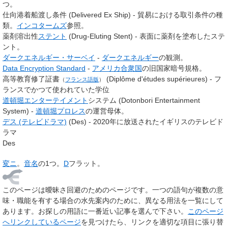
つ。
仕向港着船渡し条件 (Delivered Ex Ship) - 貿易における取引条件の種
類。
インコタームズ
参照。
薬剤溶出性
ステント
(Drug-Eluting Stent) - 表面に薬剤を塗布したステ
ント。
ダークエネルギー・サーベイ
-
ダークエネルギー
の観測。
Data Encryption Standard
-
アメリカ合衆国
の旧国家暗号規格。
高等教育修了証書
(Diplôme d'études supérieures) - フ
（
フランス語版
）
ランスでかつて使われていた学位
道頓堀
エンターテイメント
システム (Dotonbori Entertainment
System) -
道頓堀プロレス
の運営母体。
デス (テレビドラマ)
(Des) - 2020年に放送されたイギリスのテレビド
ラマ
Des
変ニ
。
音名
の1つ。
D
フラット。
このページは
曖昧さ回避のためのページ
です。一つの語句が複数の意
味・職能を有する場合の水先案内のために、異なる用法を一覧にして
あります。お探しの用語に一番近い記事を選んで下さい。
このページ
へリンクしているページ
を見つけたら、リンクを適切な項目に張り替