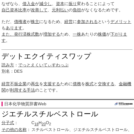
なぜなら、
借入金
が
減少し
、
資本
に
振り
変わることによって
自己資本比率
が
改善して
、
元利
払い
の
負担
がなくなるためです。
ただ、
債権者
が
株主
になるため、
経営
に
参加される
という
デメリット
も
あります
。
また、
発行済株式数
が
増加する
ため、
一株
あたりの
株価
が
下がりま
す
。
デットエクイティスワップ
読み方
：
でっとえくいてぃすわっぷ
別名：DES
経営不振
企業
の
再生
を
支援する
ために
債務
を
株式
と
交換する
、
金融機
関
が
利用する
手法
のことです。
日本化学物質辞書Web
ジエチルスチルベストロール
分子式
：
C
H
O
18
20
2
その他の名称
：
スチルベストロール、ジエチルスチルベストロール、