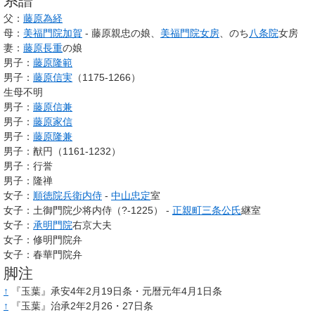
系譜
父：
藤原為経
母：
美福門院加賀
- 藤原親忠の娘、
美福門院
女房
、のち
八条院
女房
妻：
藤原長重
の娘
男子：
藤原隆範
男子：
藤原信実
（1175-1266）
生母不明
男子：
藤原信兼
男子：
藤原家信
男子：
藤原隆兼
男子：猷円（1161-1232）
男子：行誉
男子：隆禅
女子：
順徳院兵衛内侍
-
中山忠定
室
女子：土御門院少将内侍（?-1225） -
正親町三条公氏
継室
女子：
承明門院
右京大夫
女子：修明門院弁
女子：春華門院弁
脚注
↑
『玉葉』承安4年2月19日条・元暦元年4月1日条
↑
『玉葉』治承2年2月26・27日条