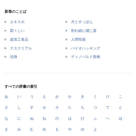
新着のことば
エキスポ
月とすっぽん
図々しい
割れ鍋に綴じ蓋
超加工食品
人間性能
テスクリアル
バイオハッキング
頭身
ディノバルド亜種
すべての辞書の索引
あ
い
う
え
お
か
き
く
け
こ
さ
し
す
せ
そ
た
ち
つ
て
と
な
に
ぬ
ね
の
は
ひ
ふ
へ
ほ
ま
み
む
め
も
や
ゆ
よ