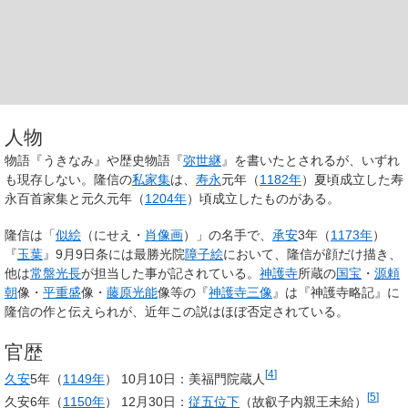
人物
物語『うきなみ』や歴史物語『
弥世継
』を書いたとされるが、いずれ
も現存しない。隆信の
私家集
は、
寿永
元年（
1182年
）夏頃成立した寿
永百首家集と元久元年（
1204年
）頃成立したものがある。
隆信は「
似絵
（にせえ・
肖像画
）」の名手で、
承安
3年（
1173年
）
『
玉葉
』9月9日条には最勝光院
障子絵
において、隆信が顔だけ描き、
他は
常盤光長
が担当した事が記されている。
神護寺
所蔵の
国宝
・
源頼
朝
像・
平重盛
像・
藤原光能
像等の『
神護寺三像
』は『神護寺略記』に
隆信の作と伝えられが、近年この説はほぼ否定されている。
官歴
[
4
]
久安
5年（
1149年
） 10月10日：美福門院蔵人
[
5
]
久安6年（
1150年
） 12月30日：
従五位下
（故叡子内親王未給）