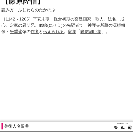
【藤原隆信】
読み方：ふじわらのたかのぶ
［1142～1205］
平安
末期
・
鎌倉
初期
の
宮廷画家
・
歌人
。
法名
、
戒
心
。
定家
の
異父
兄。
似絵
(にせえ)の
先駆者
で、
神護寺
所蔵
の
源頼朝
像・
平重盛
像の
作者
と
伝えられる
。
家集
「
隆信朝臣集
」。
美術人名辞典