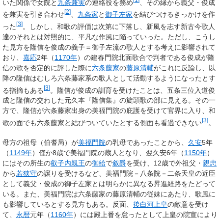
いた関係で女院と
九条兼実
の連絡役を務め
、その縁から義父・俊成
[
2
]
を兼実を引き合わせ
、
九条家
と
御子左家
を結びつけるきっかけを作
[
3
]
った
。しかし、和歌の評価は次第に下落し、新風を志す新古今歌人
達のそれとは対照的に、平凡な作風に陥っていった。ただし、こうし
た見方を隆信を俊成の義子＝御子左流の歌人とする考えに影響されて
おり、
嘉応
2年（
1170年
）の建春門院北面歌合で判者である俊成が隆
信の歌を否定的に評した際に
六条藤家
の
藤原清輔
がこれに反論し、以
降の隆信はむしろ六条藤家系の歌人として活動するようになったとす
[
3
]
る指摘もある
。隆信が俊成の訓育を受けたことは、五条三位入道俊
成と隆信の交わした元久本『隆信集』の旋頭歌の部に見える。その一
方で、隆信が六条藤家出身の美福門院の庇護を受けて官界に入り、和
[
3
]
歌の面でも六条藤家と結びついていたとする側面も看過できない
。
母方の祖母（伯耆局）が
美福門院
の乳母であったことから、
久安
5年
（
1149年
）僅か8歳で美福門院の蔵人となり、翌久安6年（
1150年
）
にはその所生の
叡子内親王
の
御給
で
叙爵
を受け、12歳で外祖父・
親忠
から
若狭守
の譲りを受けるなど、美福門院－八条院－二条天皇の近臣
として義父・俊成の御子左家とは明らかに異なる昇進経路をたどって
いる。また、美福門院は六条藤家の藤原清輔の従妹にあたり、歌風に
も影響しているとする見方もある。反面、
後白河上皇
の敵意を受け
て、
永暦
元年（
1160年
）には殿上番を怠ったとして上皇の院宣により