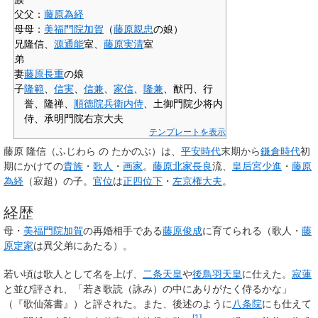
父
父：
藤原為経
母
母：
美福門院加賀
（
藤原親忠
の娘）
兄
隆信
、
源通能
室、
藤原実清
室
弟
妻
藤原長重
の娘
子
隆範
、
信実
、
信兼
、
家信
、
隆兼
、猷円、行
誉、隆禅、
順徳院兵衛内侍
、土御門院少将内
侍、承明門院右京大夫
テンプレートを表示
藤原 隆信
（ふじわら の たかのぶ）は、
平安時代
末期から
鎌倉時代
初
期にかけての
貴族
・
歌人
・
画家
。
藤原北家
長良
流、
皇后宮少進
・
藤原
為経
（寂超）の子。
官位
は
正四位下
・
左京権大夫
。
経歴
母・
美福門院加賀
の再婚相手である
藤原俊成
に育てられる（歌人・
藤
原定家
は異父弟にあたる）。
若い頃は歌人として名を上げ、
二条天皇
や
後鳥羽天皇
に仕えた。
寂蓮
と並び評され、「若き歌読（詠み）の中にありがたく侍るかな」
（『歌仙落書』）と評された。また、後述のように
八条院
にも仕えて
[
1
]