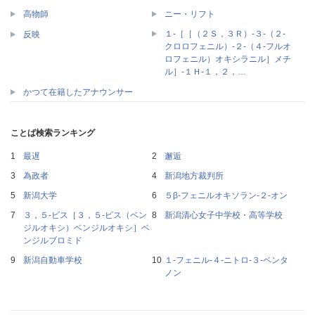
高物師
ニー・リフト
１‐［［（２Ｓ，３Ｒ）‐３‐（２‐
反映
クロロフェニル）‐２‐（４‐フルオ
ロフェニル）オキシラニル］メチ
ル］‐１Ｈ‐１，２，…
かつて在籍したアナウンサー
ことば検索ランキング
最遅
邂逅
為政者
新潟地方裁判所
新潟大学
５β‐フェニルオキソラン‐２‐オン
３，５‐ビス［３，５‐ビス（ベン
新潟清心女子中学校・高等学校
ジルオキシ）ベンジルオキシ］ベ
ンジルブロミド
新潟自動車学校
１‐フェニル‐４‐ニトロ‐３‐ペンタ
ノン