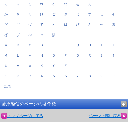
ら
り
る
れ
ろ
わ
を
ん
が
ぎ
ぐ
げ
ご
ざ
じ
ず
ぜ
ぞ
だ
ぢ
づ
で
ど
ば
び
ぶ
べ
ぼ
ぱ
ぴ
ぷ
ぺ
ぽ
Ａ
Ｂ
Ｃ
Ｄ
Ｅ
Ｆ
Ｇ
Ｈ
Ｉ
Ｊ
Ｋ
Ｌ
Ｍ
Ｎ
Ｏ
Ｐ
Ｑ
Ｒ
Ｓ
Ｔ
Ｕ
Ｖ
Ｗ
Ｘ
Ｙ
Ｚ
１
２
３
４
５
６
７
８
９
０
記号
藤原隆信のページの著作権
トップページに戻る
ページ上部に戻る