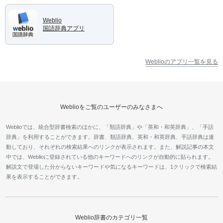
Weblio
国語辞典アプリ
Weblioのアプリ一覧を見る
Weblioをご覧のユーザーのみなさまへ
Weblioでは、統合型辞書検索のほかに、「類語辞典」や「英和・和英辞典」、「手話
辞典」を利用することができます。辞書、類語辞典、英和・和英辞典、手話辞典は連
動しており、それぞれの検索結果へのリンクが表示されます。また、解説記事の本文
中では、Weblioに登録されている他のキーワードへのリンクが自動的に貼られます。
解説文で登場した分からないキーワードや気になるキーワードは、1クリックで検索結
果を表示することができます。
Weblio辞書のカテゴリ一覧