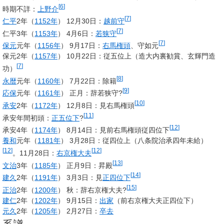
[
6
]
時期不詳：
上野介
[
7
]
仁平
2年（
1152年
） 12月30日：
越前守
[
7
]
仁平3年（
1153年
） 4月6日：
若狭守
[
7
]
保元
元年（
1156年
） 9月17日：
右馬権頭
、守如元
保元2年（
1157年
） 10月22日：従五位上（造大内裏勧賞、玄輝門造
[
7
]
功）
[
8
]
永暦
元年（
1160年
） 7月22日：除籍
[
9
]
応保
元年（
1161年
） 正月：辞若狭守?
[
10
]
承安
2年（
1172年
） 12月8日：見右馬権頭
[
11
]
承安年間初頭：
正五位下
?
[
12
]
承安4年（
1174年
） 8月14日：見前右馬権頭従四位下
養和
元年（
1181年
） 3月28日：従四位上（八条院治承四年未給）
[
12
]
[
12
]
。11月28日：
右京権大夫
[
13
]
文治
3年（
1185年
） 正月9日：昇殿
[
14
]
建久
2年（
1191年
） 3月3日：見
正四位下
[
15
]
正治
2年（
1200年
） 秋：辞右京権大夫?
建仁
2年（
1202年
） 9月15日：
出家
（前右京権大夫正四位下）
元久
2年（
1205年
） 2月27日：
卒去