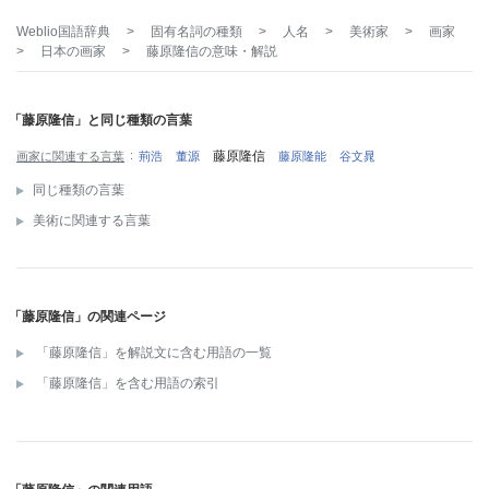
Weblio国語辞典
>
固有名詞の種類
>
人名
>
美術家
>
画家
>
日本の画家
>
藤原隆信
の意味・解説
「藤原隆信」と同じ種類の言葉
藤原隆信
画家に関連する言葉
荊浩
董源
藤原隆能
谷文晁
同じ種類の言葉
美術に関連する言葉
「藤原隆信」の関連ページ
「藤原隆信」を解説文に含む用語の一覧
「藤原隆信」を含む用語の索引