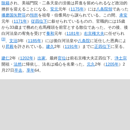
除籍
され、美福門院・二条天皇の没後は昇進を留められるなど政治的
挫折を迎えることになる。
安元
元年（
1175年
）には
八条院領
であった
播磨国
矢野荘
の
預所
を祖母・伯耆局から譲られている。この間、
承安
元年（
1171年
）
従四位下
に叙せられているものの、官職的には15歳
から33歳まで務めた右馬権頭を前官とする散位であった。その後、後
白河法皇の宥免を受けて
養和
元年（
1181年
）
右京権大夫
に任ぜられ
[
3
]
、
文治
3年（
1185年
）には後白河法皇や
八条院
に近仕した恩典によ
り
昇殿
を許されている。
建久
2年（
1191年
）までに
正四位下
に至る。
建仁
2年（
1202年
）
出家
。最終
官位
は前右京権大夫正四位下。
浄土宗
開祖・
法然
に帰依し、法名は戒心を名乗った。
元久
2年（
1205年
）2
月27日
卒去
。
享年
64。