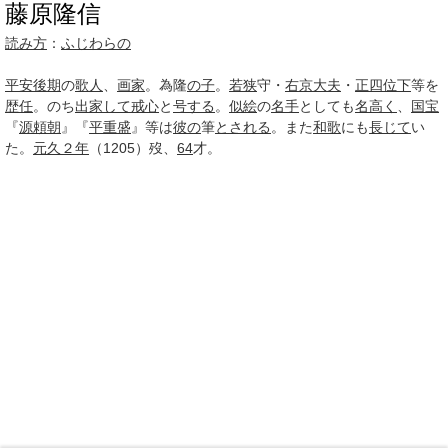
藤原隆信
読み方
：
ふじわらの
平安後期
の
歌人
、
画家
。為隆
の子
。
若狭
守・
右京大夫
・
正四位下
等を
歴任
。のち
出家して
戒心
と
号する
。
似絵
の
名手
としても
名高く
、
国宝
『
源頼朝
』『
平重盛
』等は
彼の
筆
とされる
。また
和歌
にも
長じて
い
た。
元久２年
（1205）歿、
64
才。