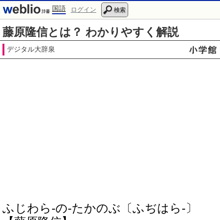
国語
ログイン
検索
藤原隆信とは？ わかりやすく解説
デジタル大辞泉
ふじわら‐の‐たかのぶ〔ふぢはら‐〕