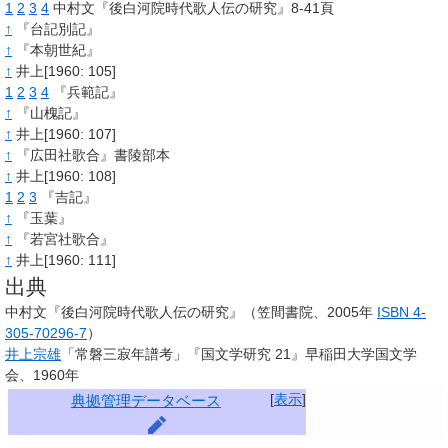
1
2
3
4
中村文『後白河院時代歌人伝の研究』8-41頁
↑
『台記別記』
↑
『本朝世紀』
↑
井上[1960: 105]
1
2
3
4
『兵範記』
↑
『山槐記』
↑
井上[1960: 107]
↑
『広田社歌合』書陵部本
↑
井上[1960: 108]
1
2
3
『吉記』
↑
『玉葉』
↑
『若宮社歌合』
↑
井上[1960: 111]
出典
中村文『後白河院時代歌人伝の研究』（笠間書院、2005年
ISBN 4-
305-70296-7
）
井上宗雄
「常磐三寂年譜考」『国文学研究 21』早稲田大学国文学
会、1960年
[
表示
]
典拠管理データベース