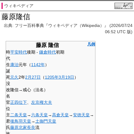
ウィキペディア
藤原隆信
出典: フリー百科事典『ウィキペディア（Wikipedia）』 (2026/07/24
06:52 UTC 版)
凡例
藤原 隆信
時
平安時代
後期 -
鎌倉時代
初期
代
生
康治
元年（
1142年
）
誕
死
元久
2年
2月27日
（
1205年
3月19日
）
没
改
隆信→戒心（法名）
名
官
正四位下
、
左京権大夫
位
主
二条天皇
→
六条天皇
→
高倉天皇
→
安徳天皇
→
君
後鳥羽天皇
→
土御門天皇
氏
藤原北家
長良
流
族