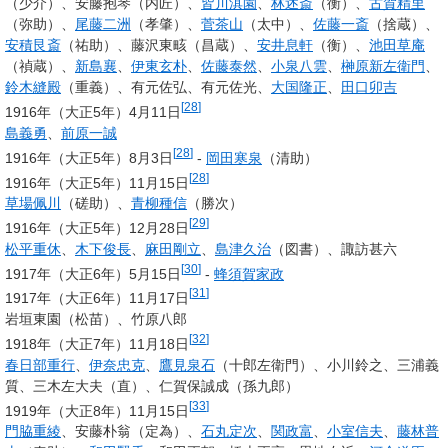
（少介）、安藤抱琴（内匠）、
皆川淇園
、
林述斎
（衡）、
古賀精里
（弥助）、
尾藤二洲
（孝肇）、
菅茶山
（太中）、
佐藤一斎
（捨蔵）、
安積艮斎
（祐助）、藤沢東畡（昌蔵）、
安井息軒
（衡）、
池田草庵
（禎蔵）、
新島襄
、
伊東玄朴
、
佐藤泰然
、
小泉八雲
、
榊原新左衛門
、
鈴木縫殿
（重義）、有元佐弘、有元佐光、
大国隆正
、
田口卯吉
[
28
]
1916年（大正5年）4月11日
島義勇
、
前原一誠
[
28
]
1916年（大正5年）8月3日
-
岡田寒泉
（清助）
[
28
]
1916年（大正5年）11月15日
草場佩川
（磋助）、
青柳種信
（勝次）
[
29
]
1916年（大正5年）12月28日
松平重休
、
木下俊長
、
麻田剛立
、
島津久治
（図書）、諏訪甚六
[
30
]
1917年（大正6年）5月15日
-
蜂須賀家政
[
31
]
1917年（大正6年）11月17日
岩垣東園（松苗）、竹原八郎
[
32
]
1918年（大正7年）11月18日
春日部重行
、
伊奈忠克
、
鷹見泉石
（十郎左衛門）、小川鈴之、三浦義
質、三木左大夫（直）、仁賀保誠成（孫九郎）
[
33
]
1919年（大正8年）11月15日
門脇重綾
、安藤朴翁（定為）、
石丸定次
、
関政富
、
小室信夫
、
藤林普