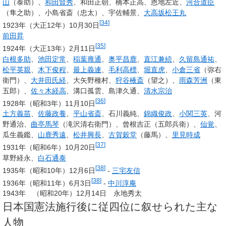
山
（泰助）、
和田賢秀
、和田正朝、橋本正高、恩地左近、
河合道臣
（隼之助）、小島省斎（忠太）、宇佐輔景、
大高坂松王丸
[
34
]
1923年（大正12年）10月30日
前田昇
[
35
]
1924年（大正13年）2月11日
白根多助
、
池田定常
、
稲葉雍通
、
奥平昌鹿
、
直江兼続
、
久留島通祐
、
松平英親
、
木下俊程
、
最上義連
、
毛利高標
、
堀直虎
、
小倉三省
（弥右
衛門）、
大井田氏経
、大矢野種村、
狩谷棭斎
（望之）、
雨森芳洲
（東
五郎）、
佐々木経高
、溝口孤雲、島津久通、
清水宗治
[
36
]
1928年（昭和3年）11月10日
土方義苗
、
佐藤政養
、
平山省斎
、石川義純、
錦織俊政
、
小関三英
、河
野通治、
曲亭馬琴
（滝沢清右衛門）、曾根吉正（五郎兵衛）、
仙覚
、
瓜生義鑑、
山鹿秀遠
、
松井興長
、
古賀穀堂
（藤馬）、
里見時成
[
37
]
1931年（昭和6年）10月20日
草野経永、
白石通泰
[
38
]
1935年（昭和10年）12月6日
-
三宅友信
[
38
]
1936年（昭和11年）6月3日
-
中川淳庵
1943年 （昭和20年）12月14日 永地秀太
日本国憲法施行後に従四位に叙せられた主な
人物