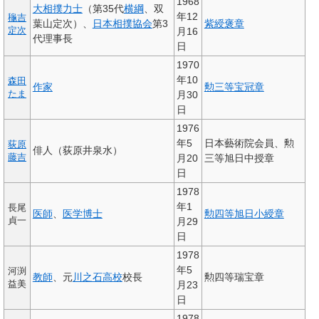
1968
大相撲
力士
（第35代
横綱
、双
年12
龝吉
葉山定次）、
日本相撲協会
第3
紫綬褒章
定次
月16
代理事長
日
1970
年10
森田
作家
勲三等宝冠章
たま
月30
日
1976
年5
日本藝術院会員、勲
荻原
俳人（荻原井泉水）
藤吉
月20
三等旭日中授章
日
1978
年1
長尾
医師
、
医学博士
勲四等旭日小綬章
貞一
月29
日
1978
年5
河渕
教師
、元
川之石高校
校長
勲四等瑞宝章
益美
月23
日
1978