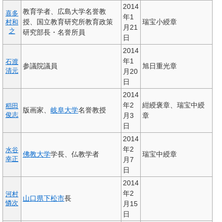
2014
教育学者、広島大学名誉教
喜多
年1
授、国立教育研究所教育政策
瑞宝小綬章
村和
月21
之
研究部長・名誉所員
日
2014
年1
石渡
参議院議員
旭日重光章
清元
月20
日
2014
年2
紺綬褒章、瑞宝中綬
稻田
版画家、
岐阜大学
名誉教授
俊志
月3
章
日
2014
年2
水谷
佛教大学
学長、仏教学者
瑞宝中綬章
幸正
月7
日
2014
年2
河村
山口県
下松市
長
憐次
月15
日