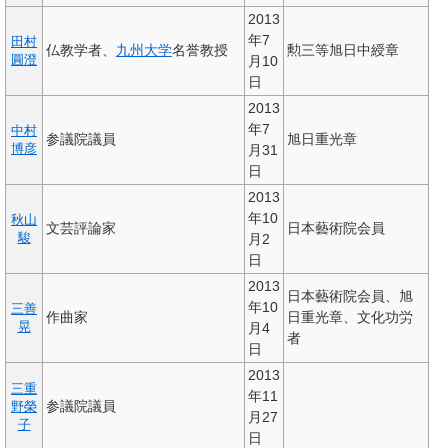
2013
年7
田村
仏教学者、
九州大学
名誉教授
勲三等旭日中綬章
圓澄
月10
日
2013
年7
中村
参議院議員
旭日重光章
博彦
月31
日
2013
年10
秋山
文芸評論家
日本藝術院会員
駿
月2
日
2013
日本藝術院会員、旭
年10
三善
作曲家
日重光章、文化功労
晃
月4
者
日
2013
三重
年11
参議院議員
野榮
月27
子
日