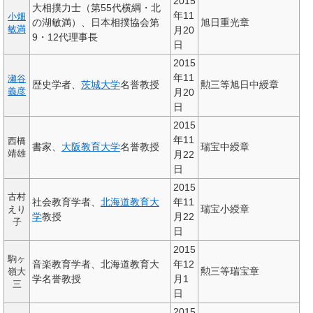
2015
大相撲力士（第55代横綱・北
年11
小畑
の湖敏満）、日本相撲協会第
旭日重光章
敏満
月20
9・12代理事長
日
2015
年11
瀬谷
歴史学者、
茨城大学
名誉教授
勲三等旭日中綬章
義彦
月20
日
2015
年11
西橋
書家、
大阪教育大学
名誉教授
瑞宝中綬章
靖雄
月22
日
2015
古村
社会教育学者、
北海道教育大
年11
瑞宝小綬章
えり
学
教授
月22
子
日
2015
駒ヶ
音楽教育学者、北海道教育大
年12
勲三等瑞宝章
嶺大
学名誉教授
月1
三
日
2015