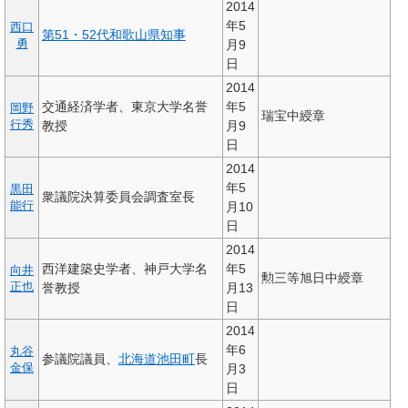
2014
年5
西口
第51・52代和歌山県知事
勇
月9
日
2014
交通経済学者、東京大学名誉
年5
岡野
瑞宝中綬章
行秀
教授
月9
日
2014
年5
黒田
衆議院決算委員会調査室長
能行
月10
日
2014
西洋建築史学者、神戸大学名
年5
向井
勲三等旭日中綬章
正也
誉教授
月13
日
2014
年6
丸谷
参議院議員、
北海道
池田町
長
金保
月3
日