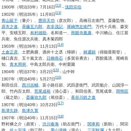
[
12
]
1900年（明治33年）7月16日
-
浅田宗伯
[
13
]
1902年（明治35年）11月8日
青山延于
（量介）、
豊田天功
（彦次郎）、高橋荘左衛門、斎藤監物、
原市之進
、
斉藤五六郎
、
衣非茂記
、
尾崎惣左衛門
、万代十兵衛、森安
平、安積五郎、
有村雄助
、名和道一、
慈眼寺胤康
、中川栖山、住江甚
兵衛、魚住源次兵衛、真木菊四郎
[
14
]
1903年（明治36年）11月13日
土倉正彦
、土肥典膳、酒井十之丞（帰耕）、
林通顕
（得能亜斯登）、
樋口真吉、五十嵐文吉、
日柳燕石
（多賀谷勇吉）、西館孤清、尾崎良
知、
青木周弼
、中島太郎兵衛、中村栗園
[
15
]
1904年（明治37年）3月2日
- 山中幹
[
16
]
1907年（明治40年）5月27日
和田信且、
西川吉輔
、富小路任節、武田彦衛門、武田魁介、山国淳一
郎、竹内百太郎、
荒尾成裕
（清心斎）、和田信美、荒尾成章、
岡熊臣
（蔵之助）、
斎藤弥九郎
（篤信斎）、
長谷川鉄之進
[
17
]
1907年（明治40年）10月23日
島津久静
、
島津久寛
[
18
]
1907年（明治40年）11月15日
野村彝之介（鼎実）、
渋川春海
（助左衛門）、
関孝和
（新助）、関宗
政、
佐々宗淳
（助三郎）、
栗山潜鋒
（源介）、
三宅観瀾
（九十郎）、