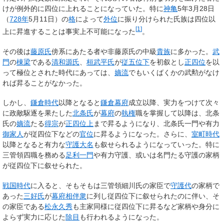
けが例外的に四位に上れることになっていた。特に
神亀
5年3月28日
（
728年
5月11日）の
格
によって
外位
に振り分けられた氏族は四位以
[
1
]
上に昇進することは事実上不可能になった
。
その後は
藤原氏
傍系にあたる者や非藤原氏の中級
貴族
に多かった。
武
門
の
棟梁
である
清和源氏
、
桓武平氏
が
従五位下
を初叙とし
正四位
を以
って極位とされた時代にあっては、
嫡流
でもいくばくかの武勲がなけ
れば昇ることがなかった。
しかし、
鎌倉時代
以降となると
鎌倉幕府
成立以降、実力をつけて次々
に政敵駆逐を果たした
北条氏
が
幕府
の
執権
職を掌握して以降は、北条
氏の
嫡流
たる
得宗
が
正四位上
まで昇るようになり、北条氏一門や有力
御家人
が従四位下などの
官位
に昇るようになった。さらに、
室町時代
以降となると有力な
守護大名
も叙せられるようになっていった。特に
三管領四職を務める
足利一門
や有力守護、或いは名門たる守護の家柄
が従四位下に叙せられた。
戦国時代
に入ると、そもそもは三管領細川氏の家臣で
守護代
の家柄で
あった
三好氏
が
幕府相伴衆
に列し従四位下に叙せられたのに伴い、そ
の家臣である
松永久秀
も主家同様に従四位下に昇るなど家柄や身分に
よらず実力に応じた
除目
も行われるようになった。