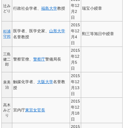
年12
辻み
行政社会学者、
福島大学
教授
瑞宝小綬章
どり
月2
日
2015
医学者、医学史家、
山形大学
年12
杉浦
勲三等旭日中綬章
守邦
名誉教授
月4
日
2015
三島
年12
警察官僚、
警察庁
警備局長
健二
月5
郎
日
2015
触媒化学者、
大阪大学
名誉教
年12
泉美
治
授
月13
日
2015
高木
年12
宮内庁
東宮
女官長
みど
月18
り
日
2015