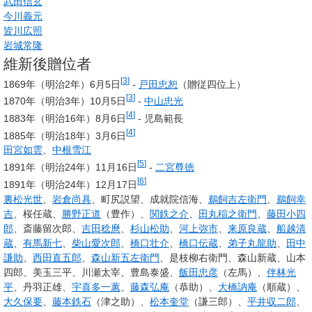
武田信玄
今川義元
皆川広照
岩城常隆
維新後贈位者
[
3
]
1869年（明治2年）6月5日
-
戸田忠恕
（贈従四位上）
[
3
]
1870年（明治3年）10月5日
-
中山忠光
[
4
]
1883年（明治16年）8月6日
- 児島範長
[
4
]
1885年（明治18年）3月6日
田宮如雲
、
中根雪江
[
5
]
1891年（明治24年）11月16日
-
二宮尊徳
[
6
]
1891年（明治24年）12月17日
裏松光世
、
岩倉尚具
、町尻説望、成就院信海、
鵜飼吉左衛門
、
鵜飼幸
吉
、桜任蔵、
勝野正道
（豊作）、
関鉄之介
、
田丸稲之衛門
、
藤田小四
郎
、斎藤留次郎、
吉田稔麿
、
杉山松助
、
河上弥市
、
来原良蔵
、
船越清
蔵
、
有馬新七
、
柴山愛次郎
、
橋口壮介
、
橋口伝蔵
、
弟子丸龍助
、
田中
謙助
、
西田直五郎
、
森山新五左衛門
、是枝柳右衛門、森山新蔵、山本
四郎、美玉三平、川瀬太宰、豊島泰盛、
飯田忠彦
（左馬）、
伴林光
平
、丹羽正雄、
宇喜多一蕙
、
藤森弘庵
（恭助）、
大橋訥庵
（順蔵）、
大久保要
、
藤本鉄石
（津之助）、
松本奎堂
（謙三郎）、
平井収二郎
、