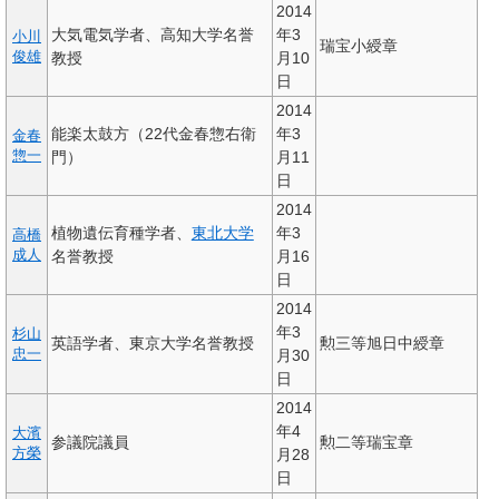
2014
大気電気学者、高知大学名誉
年3
小川
瑞宝小綬章
俊雄
教授
月10
日
2014
能楽太鼓方（22代金春惣右衛
年3
金春
惣一
門）
月11
日
2014
植物遺伝育種学者、
東北大学
年3
高橋
成人
名誉教授
月16
日
2014
年3
杉山
英語学者、東京大学名誉教授
勲三等旭日中綬章
忠一
月30
日
2014
年4
大濱
参議院議員
勲二等瑞宝章
方榮
月28
日