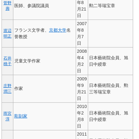
年8
菅野
医師、参議院議員
勲二等瑞宝章
壽
月21
日
2007
フランス文学者、
京都大学
名
年8
渡辺
明正
誉教授
月7
日
2008
年4
日本藝術院会員、旭
石井
児童文学作家
桃子
月2
日中綬章
日
2009
年9
日本藝術院会員、勲
庄野
作家
潤三
月21
三等瑞宝章
日
2010
年2
日本藝術院会員、旭
雨宮
彫刻家
淳
月8
日中綬章
日
2011