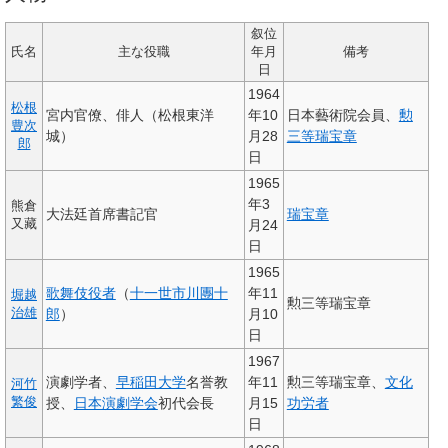
叙位
氏名
主な役職
年月
備考
日
1964
松根
宮内官僚、俳人（松根東洋
年10
日本藝術院会員、
勲
豊次
城）
月28
三等瑞宝章
郎
日
1965
年3
熊倉
大法廷首席書記官
瑞宝章
又藏
月24
日
1965
歌舞伎役者
（
十一世市川團十
年11
堀越
勲三等瑞宝章
治雄
郎
）
月10
日
1967
演劇学者、
早稲田大学
名誉教
年11
勲三等瑞宝章、
文化
河竹
繁俊
授、
日本演劇学会
初代会長
月15
功労者
日