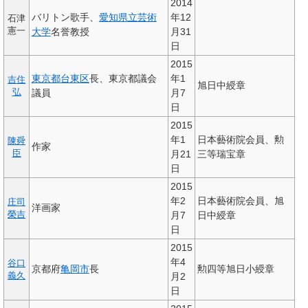
2014
バリトン歌手、
愛知県立芸術
年12
石津
憲一
大学
名誉教授
月31
日
2015
東京都
台東区
長、東京都議会
年1
吉住
旭日中綬章
弘
議員
月7
日
2015
年1
日本藝術院会員、勲
陳舜
作家
臣
月21
三等瑞宝章
日
2015
年2
日本藝術院会員、旭
庄司
洋画家
榮吉
月7
日中綬章
日
2015
年4
谷口
京都府
亀岡市
長
勲四等旭日小綬章
義久
月2
日