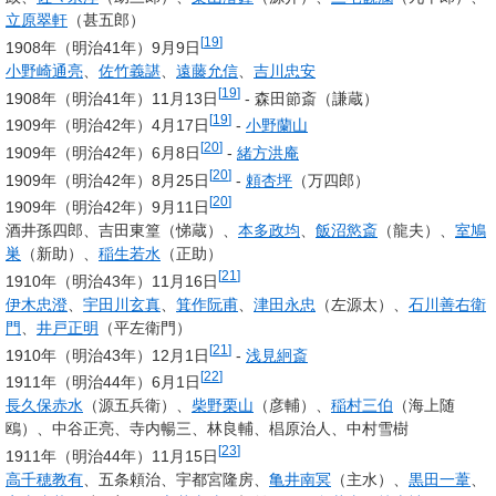
立原翠軒
（甚五郎）
[
19
]
1908年（明治41年）9月9日
小野崎通亮
、
佐竹義諶
、
遠藤允信
、
吉川忠安
[
19
]
1908年（明治41年）11月13日
- 森田節斎（謙蔵）
[
19
]
1909年（明治42年）4月17日
-
小野蘭山
[
20
]
1909年（明治42年）6月8日
-
緒方洪庵
[
20
]
1909年（明治42年）8月25日
-
頼杏坪
（万四郎）
[
20
]
1909年（明治42年）9月11日
酒井孫四郎、吉田東篁（悌蔵）、
本多政均
、
飯沼慾斎
（龍夫）、
室鳩
巣
（新助）、
稲生若水
（正助）
[
21
]
1910年（明治43年）11月16日
伊木忠澄
、
宇田川玄真
、
箕作阮甫
、
津田永忠
（左源太）、
石川善右衛
門
、
井戸正明
（平左衛門）
[
21
]
1910年（明治43年）12月1日
-
浅見絅斎
[
22
]
1911年（明治44年）6月1日
長久保赤水
（源五兵衛）、
柴野栗山
（彦輔）、
稲村三伯
（海上随
鴎）、中谷正亮、寺内暢三、林良輔、椙原治人、中村雪樹
[
23
]
1911年（明治44年）11月15日
高千穂教有
、五条頼治、宇都宮隆房、
亀井南冥
（主水）、
黒田一葦
、