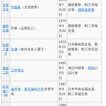
年7
紫綬褒章、勲三等瑞
古賀
作曲家
（古賀政男）
正夫
月25
宝章、
国民栄誉賞
日
1978
年9
紫綬褒章、勲二等瑞
藤野
作家（山岡荘八）
庄蔵
月30
宝章
日
1979
日本藝術院会員、紫
松野
年10
女優
（初代水谷八重子）
綬褒章、勲三等宝冠
八重
月1
子
章
日
1982
年2
旭日中綬章、
零戦
の
堀越
工学博士
二郎
月5
設計者
日
1987
松宮
歯学者
、
東京歯科大学
名誉学
年9
日本学術会議会員、
誠一
長
月25
勲二等瑞宝章
[
39
]
日
1989