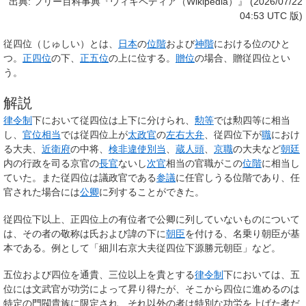
出典: フリー百科事典『ウィキペディア（Wikipedia）』 (2026/07/22
04:53 UTC 版)
従四位
（じゅしい）とは、
日本
の
位階
および
神階
における位のひと
つ。
正四位
の下、
正五位
の上に位する。
贈位
の場合、贈従四位とい
う。
解説
律令制
下において従四位は上下に分けられ、
勲等
では勲四等に相当
し、
官位相当
では従四位上が
太政官
の
左右大弁
、従四位下が
職
におけ
る大夫、
近衛府
の中将、
検非違使別当
、
蔵人頭
、
京職
の大夫など
朝廷
内の行政を司る京官の
長官
ないし
次官
相当の官職がこの
位階
に相当し
ていた。また従四位は議政官である
参議
に任官しうる位階であり、任
官された場合には
公卿
に列することができた。
従四位下以上、正四位上の有位者で公卿に列していないものについて
は、その者の敬称は氏および諱の下に
朝臣
を付ける、名乗り朝臣が基
本である。例として「細川右京大夫従四位下源勝元朝臣」など。
五位および四位を通貴、三位以上を貴とする
律令制
下においては、五
位には文武官が功労によって昇り得たが、そこから四位に進めるのは
特定の門閥貴族に限定され、それ以外の者は特別な功労を上げた者だ