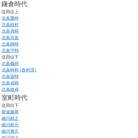
鎌倉時代
従四位上
北条重時
北条政村
北条貞時
北条宗宣
北条師時
北条守時
従四位下
北条義時
北条時村 (政村流)
北条宣時
北条貞顕
北条維貞
室町時代
従四位下
斯波義将
細川頼之
細川頼元
細川満元
細川持之