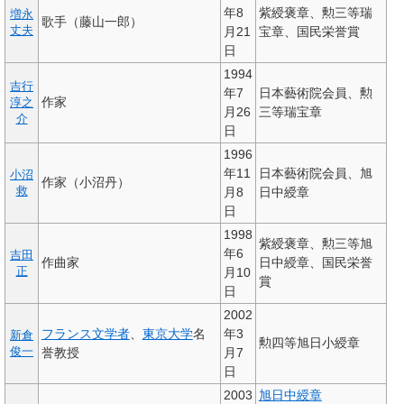
年8
紫綬褒章、勲三等瑞
増永
歌手（藤山一郎）
丈夫
月21
宝章、国民栄誉賞
日
1994
吉行
年7
日本藝術院会員、勲
作家
淳之
月26
三等瑞宝章
介
日
1996
年11
日本藝術院会員、旭
小沼
作家（小沼丹）
救
月8
日中綬章
日
1998
紫綬褒章、勲三等旭
年6
吉田
作曲家
日中綬章、国民栄誉
正
月10
賞
日
2002
フランス文学者
、
東京大学
名
年3
新倉
勲四等旭日小綬章
俊一
誉教授
月7
日
2003
旭日中綬章