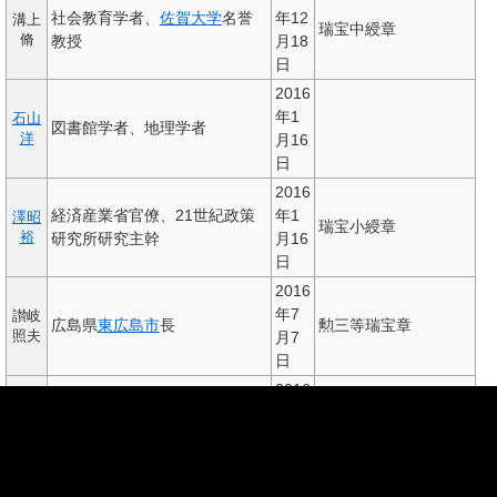
社会教育学者、
佐賀大学
名誉
年12
溝上
瑞宝中綬章
脩
教授
月18
日
2016
年1
石山
図書館学者、地理学者
洋
月16
日
2016
経済産業省官僚、21世紀政策
年1
澤昭
瑞宝小綬章
裕
研究所研究主幹
月16
日
2016
年7
讃岐
広島県
東広島市
長
勲三等瑞宝章
照夫
月7
日
2016
セブン-イレブン・ジャパン
第3
年7
栗田
裕夫
代社長
月19
日
2016