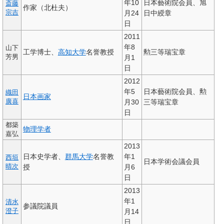
年10
日本藝術院会員、旭
斎藤
作家（北杜夫）
宗吉
月24
日中綬章
日
2011
年8
山下
工学博士、
高知大学
名誉教授
勲三等瑞宝章
芳男
月1
日
2012
年5
日本藝術院会員、勲
織田
日本画家
廣喜
月30
三等瑞宝章
日
都築
物理学者
嘉弘
2013
日本史学者、
群馬大学
名誉教
年1
西垣
日本学術会議会員
晴次
授
月6
日
2013
年1
清水
参議院議員
澄子
月14
日