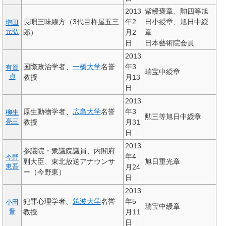
2013
紫綬褒章、勲四等旭
長唄三味線方（3代目杵屋五三
年2
日小綬章、旭日中綬
増田
元弘
郎）
月2
章
日
日本藝術院会員
2013
国際政治学者、
一橋大学
名誉
年3
有賀
瑞宝中綬章
貞
教授
月13
日
2013
原生動物学者、
広島大学
名誉
年3
柳生
勲三等旭日中綬章
亮三
教授
月31
日
2013
参議院・衆議院議員、内閣府
年4
今野
副大臣、東北放送アナウンサ
旭日重光章
東吾
月24
ー（今野東）
日
2013
犯罪心理学者、
筑波大学
名誉
年5
小田
瑞宝中綬章
晋
教授
月11
日