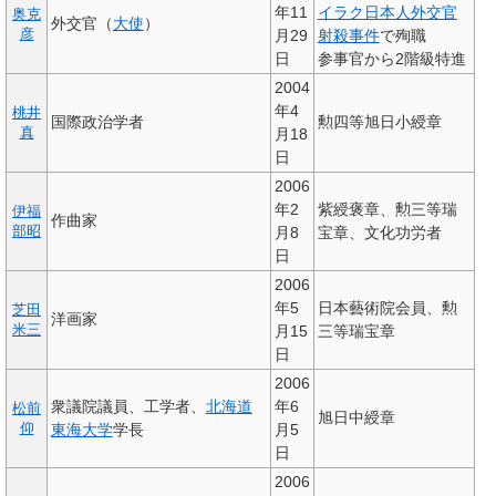
年11
イラク日本人外交官
奥克
外交官（
大使
）
彦
月29
射殺事件
で殉職
日
参事官から2階級特進
2004
年4
桃井
国際政治学者
勲四等旭日小綬章
真
月18
日
2006
年2
紫綬褒章、勲三等瑞
伊福
作曲家
部昭
月8
宝章、文化功労者
日
2006
年5
日本藝術院会員、勲
芝田
洋画家
米三
月15
三等瑞宝章
日
2006
衆議院議員、工学者、
北海道
年6
松前
旭日中綬章
仰
東海大学
学長
月5
日
2006