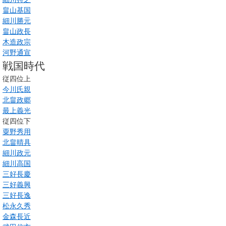
畠山基国
細川勝元
畠山政長
木造政宗
河野通宣
戦国時代
従四位上
今川氏親
北畠政郷
最上義光
従四位下
粟野秀用
北畠晴具
細川政元
細川高国
三好長慶
三好義興
三好長逸
松永久秀
金森長近