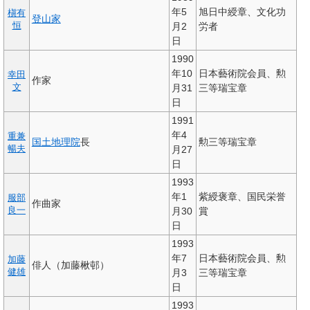
年5
旭日中綬章、文化功
槇有
登山家
恒
月2
労者
日
1990
年10
日本藝術院会員、勲
幸田
作家
文
月31
三等瑞宝章
日
1991
年4
重兼
国土地理院
長
勲三等瑞宝章
暢夫
月27
日
1993
年1
紫綬褒章、国民栄誉
服部
作曲家
良一
月30
賞
日
1993
年7
日本藝術院会員、勲
加藤
俳人（加藤楸邨）
健雄
月3
三等瑞宝章
日
1993