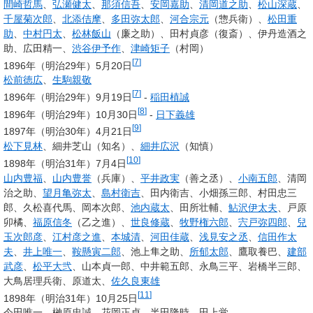
間崎哲馬
、
弘瀬健太
、
那須信吾
、
安岡嘉助
、
清岡道之助
、
松山深蔵
、
千屋菊次郎
、
北添佶摩
、
多田弥太郎
、
河合宗元
（惣兵衛）、
松田重
助
、
中村円太
、
松林飯山
（廉之助）、田村貞彦（復斎）、伊丹造酒之
助、広田精一、
渋谷伊予作
、
津崎矩子
（村岡）
[
7
]
1896年（明治29年）5月20日
松前徳広
、
生駒親敬
[
7
]
1896年（明治29年）9月19日
-
稲田植誠
[
8
]
1896年（明治29年）10月30日
-
日下義雄
[
9
]
1897年（明治30年）4月21日
松下見林
、細井芝山（知名）、
細井広沢
（知慎）
[
10
]
1898年（明治31年）7月4日
山内豊福
、
山内豊誉
（兵庫）、
平井政実
（善之丞）、
小南五郎
、清岡
治之助、
望月亀弥太
、
島村衛吉
、田内衛吉、小畑孫三郎、村田忠三
郎、久松喜代馬、岡本次郎、
池内蔵太
、田所壮輔、
鮎沢伊太夫
、戸原
卯橘、
福原信冬
（乙之進）、
世良修蔵
、
牧野権六郎
、
宍戸弥四郎
、
兒
玉次郎彦
、
江村彦之進
、
本城清
、
河田佳蔵
、
浅見安之丞
、
信田作太
夫
、
井上唯一
、
鞍懸寅二郎
、池上隼之助、
所郁太郎
、鷹取養巴、
建部
武彦
、
松平大弐
、山本貞一郎、中井範五郎、永鳥三平、岩橋半三郎、
大鳥居理兵衛、原道太、
佐久良東雄
[
11
]
1898年（明治31年）10月25日
今田唯一、榊原忠誠、花岡正貞、半田隆時、田上覚