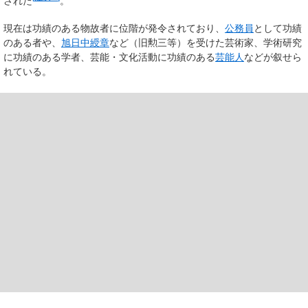
された
。
現在は功績のある物故者に位階が発令されており、
公務員
として功績
のある者や、
旭日中綬章
など（旧勲三等）を受けた芸術家、学術研究
に功績のある学者、芸能・文化活動に功績のある
芸能人
などが叙せら
れている。