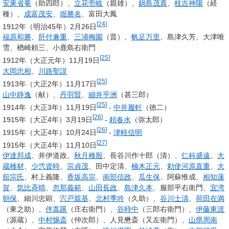
安東省菴
（助四郎）、
立花壱岐
（親雄）、
鍋島茂真
、
枝吉神陽
（経
種）、
成富茂安
、
堀勝名
、富田大鳳
[
24
]
1912年（明治45年）2月26日
福原和勝
、
肝付兼重
、
三浦梅園
（晋）、
帆足万里
、島津久芳、大津唯
雪、楢崎頼三、小鹿島右衛門
[
25
]
1912年（大正元年）11月19日
大岡忠相
、
川路聖謨
[
25
]
1913年（大正2年）11月17日
山中静逸
（献）、
丹羽賢
、
細井平洲
（甚三郎）
[
25
]
1914年（大正3年）11月19日
-
中井履軒
（徳二）
[
26
]
1915年（大正4年）3月19日
-
頼春水
（弥太郎）
[
26
]
1915年（大正4年）10月24日
-
津軽信明
[
27
]
1915年（大正4年）11月10日
伊達邦成
、井伊道政、
秋月種殷
、長谷川作十郎（清）、
仁科盛遠
、
大
蔵種材
、
少弐資時
、
宗貞茂
、田中定清、
楠木正元
、
勅使河原直重
、
大
舘宗氏
、村上義隆、
香坂高宗
、
南部信政
、
瓜生保
、阿蘇惟成、
相知蓮
賀
、
気比斉晴
、
忽那義範
、
山田長政
、
島津久本
、服部平右衛門、
宜湾
朝保
、細川忠顕、
宍戸親基
、
北村季吟
（久助）、
谷川士清
、
荷田在満
（東之助）、
伴蒿蹊
（庄右衛門）、
谷時中
（三郎右衛門）、
伊藤東涯
（源蔵）、
中村惕斎
（仲次郎）、人見懋斎（又左衛門）、
山県周南