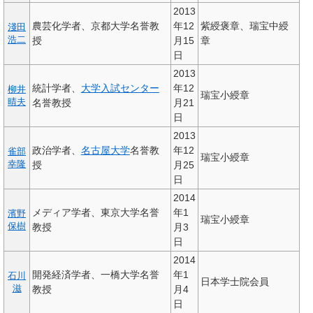
2013
農芸化学者、京都大学名誉教
年12
紫綬褒章、瑞宝中綬
淺田
浩二
授
月15
章
日
2013
統計学者、
大学入試センター
年12
柳井
瑞宝小綬章
晴夫
名誉教授
月21
日
2013
政治学者、
名古屋大学
名誉教
年12
雀部
瑞宝小綬章
幸隆
授
月25
日
2014
メディア学者、東京大学名誉
年1
濱野
瑞宝小綬章
保樹
教授
月3
日
2014
開発経済学者、一橋大学名誉
年1
石川
日本学士院会員
滋
教授
月4
日