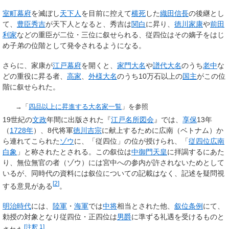
室町幕府
を滅ぼし
天下人
を目前に控えて
横死
した
織田信長
の後継とし
て、
豊臣秀吉
が天下人となると、秀吉は
関白
に昇り、
徳川家康
や
前田
利家
などの重臣が二位・三位に叙せられる、従四位はその嫡子をはじ
め子弟の位階として発令されるようになる。
さらに、家康が
江戸幕府
を開くと、
家門大名
や
譜代大名
のうち
老中
な
どの重役に昇る者、
高家
、
外様大名
のうち10万石以上の
国主
がこの位
階に叙せられた。
→「
四品以上に昇進する大名家一覧
」を参照
19世紀の
文政
年間に出版された『
江戸名所図会
』では、
享保
13年
（
1728年
）、8代将軍
徳川吉宗
に献上するために広南（ベトナム）か
ら連れてこられた
ゾウ
に、「従四位」の位が授けられ、「
従四位広南
白象
」と称されたとされる。この叙位は
中御門天皇
に拝謁するにあた
り、無位無官の者（ゾウ）には宮中への参内が許されないためとして
いるが、同時代の資料には叙位についての記載はなく、記述を疑問視
[
2
]
する意見がある
。
明治時代
には、
陸軍
・
海軍
では
中将
相当とされた他、
叙位条例
にて、
勅授の対象となり従四位・正四位は
男爵
に準ずる礼遇を受けるものと
[
注釈 1
]