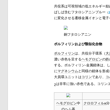
共役系は可視領域の低エネルギー励
ばしば含む
フタロシアニンブルー
（
に変化させる遷移金属イオンと電子
銅フタロシアニン
ポルフィリンおよび類似化合物
ポルフィリン
は、共役分子環系（
大
濃い赤色を呈する
ヘモグロビン
の
鉄
する。ポルフィリン-金属錯体は、
に
マグネシウム
と同様の錯体を形成
大員環ユニットは
コリン
であり、
コ
は非常に強い赤色である。コリン
2
ヘモグロビン
中
クロロフィルa
分
の
ヘム
基