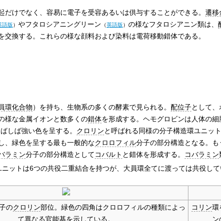
起だけでなく、容易に電子を受容あるいは供与することができる。
遷移
や
フタロシアニングリーン
の様なフタロシアニン類は、
英語版
）
（
英語版
）
を交換する。これらの様な顔料および染料は電荷移動錯体である。
員環化合物
）を持ち、生物系の多くの酵素で見られる。
配位子
として、
の様な金属イオンと数多くの
錯体
を形成する。ヘモグロビンは人体の細
しばしば強い色を呈する。
クロリン
と呼ばれる同様の分子構造環ユニッ
し、緑色を呈する最も一般的な
クロロフィル
分子の部分構造となる。も
バラミン
分子の部分構造として
コバルト
と錯体を形成する。
コバラミン
ユニットは6つの共役二重結合を持つが、大員環全てに渡っては共役して
子の
クロリン
部位。緑色の四角はクロロフィルの種類によっ
コリン
環
て異なる官能基を示している。
ン