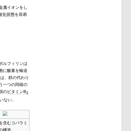
金属
イオンをし
酸化状態
を容易
ポルフィリンは
胞に酸素を輸送
トは、鉄の代わり
う一つの同様の
類の
ビタミンB
1
いない。
を含むコバラミ
の構造。