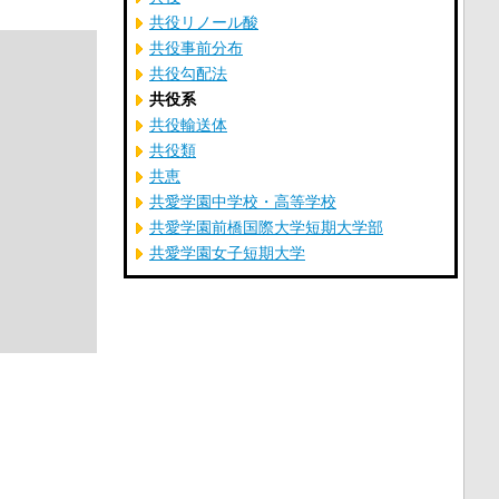
共役リノール酸
共役事前分布
共役勾配法
共役系
共役輸送体
共役類
共恵
共愛学園中学校・高等学校
共愛学園前橋国際大学短期大学部
共愛学園女子短期大学