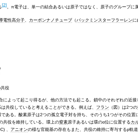
[
2
]
る
。π電子は、単一の結合あるいは原子ではなく、原子のグループに
導電性高分子
、
カーボンナノチューブ
（
バックミンスターフラーレン
に
の共役
合によって起こり得るが、他の方法でも起こる。鎖中のそれぞれの近接
系は共役していると考えることができる。例えば、
フラン
（図）は2つ
環である。酸素原子は2つの孤立電子対を持ち、そのうち1つがその位置
の共役を維持している。環上の
窒素
原子あるいは環のα位に位置する
カ
C) 、
アニオン
の様な官能基の存在もまた、共役の維持に寄与するp軌