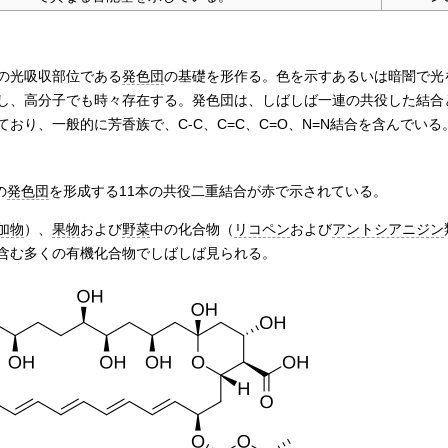
の光吸収部位である
発色団
の基礎を形作る。色を示すあるいは暗闇で光
し、高分子でも時々存在する。発色団は、しばしば一連の共役した結合
おり、一般的に芳香族で、C-C、C=C、C=O、N=N結合を含んでいる
の
発色団
を形成する11本の共役二重結合が赤で示されている。
加物
）、
果物
および
野菜
中の化合物（
リコペン
および
アントシアニジン
含む多くの有機化合物でしばしば見られる。