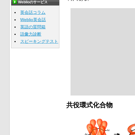
Weblioのサービス
英会話コラム
Weblio英会話
英語の質問箱
語彙力診断
スピーキングテスト
共役環式化合物