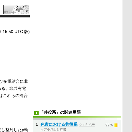
5:50 UTC 版)
び多重結合に
非
める。
非共有電
はこれらの混合
「共役系」の関連用語
1
色素における共役系
ウィキペデ
|
|
|
|
|
92%
し整列したp軌
ィア小見出し辞書