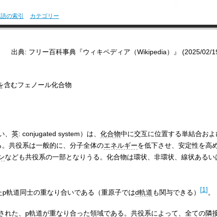
用語の索引
カテゴリー
出典: フリー百科事典『ウィキペディア（Wikipedia）』 (2025/02/19 1
を含むフェノール化合物
い、
英
:
conjugated system
）は、
化合物
中に交互に位置する単結合およ
る。共役系は一般的に、分子全体の
エネルギー
を低下させ、安定性を高
ン
なども共役系の一部となりうる。化合物は環状、非環状、線状あるい
[
1
]
たp軌道同士の重なり合いである（重原子では
d軌道
も関与できる）
。
された、p軌道が重なり合った領域である。共役系によって、全ての隣接