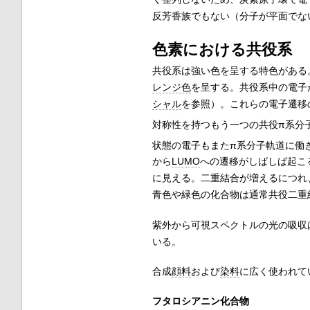
反芳香族でもない（分子が平面でな
色素における共役系
共役系は強い色を呈する特色がある
レンジ色
を呈する。共役系中の電子
シャル
を参照）。これらの電子遷移
対称性を持つもう一つの共役π系分子
状態の電子もまたπ系分子軌道に働き
から
LUMO
への遷移がしばしば起こ
に見える。二重結合が増えるにつれ
青色や緑色の化合物は通常共役二重
紫外から可視スペクトルの光の吸収
いる。
合成
顔料
および
染料
に広く使われて
フタロシアニン化合物