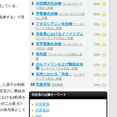
2
共役環式化合物
ウィキペディア
|
|
|
|
|
90%
属している。
小見出し辞書
3
芳香族化合物
ウィキペディア小見
|
|
|
|
|
90%
由来する）で見
出し辞書
4
フタロシアニン化合物
ウィキペ
|
|
|
|
|
76%
ディア小見出し辞書
5
共役系におけるメソメリズム
|
|
|
|
|
72%
ウィキペディア小見出し辞書
6
非芳香族化合物
ウィキペディア
|
|
|
|
|
72%
小見出し辞書
7
発色団
ウィキペディア小見出し辞
|
|
|
|
|
56%
書
8
ポルフィリンおよび類似化合
|
|
|
|
|
52%
物
ウィキペディア小見出し辞書
9
化学における「共役」
ウィキペ
|
|
|
|
|
52%
ディア小見出し辞書
10
交差共役
した原子が利用
百科事典
|
|
|
|
|
34%
の交互の二重結合
共役系のお隣キーワード
におけるp軌道を
ルボニル基
(C=
共形変換
道の供与体として
共形接続
共役