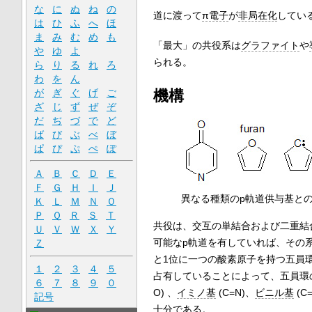
な
に
ぬ
ね
の
道に渡って
π電子
が
非局在化
してい
は
ひ
ふ
へ
ほ
ま
み
む
め
も
「最大」の共役系は
グラファイト
や
や
ゆ
よ
られる。
ら
り
る
れ
ろ
わ
を
ん
が
ぎ
ぐ
げ
ご
機構
ざ
じ
ず
ぜ
ぞ
だ
ぢ
づ
で
ど
ば
び
ぶ
べ
ぼ
ぱ
ぴ
ぷ
ぺ
ぽ
Ａ
Ｂ
Ｃ
Ｄ
Ｅ
Ｆ
Ｇ
Ｈ
Ｉ
Ｊ
異なる種類のp軌道供与基と
Ｋ
Ｌ
Ｍ
Ｎ
Ｏ
Ｐ
Ｑ
Ｒ
Ｓ
Ｔ
共役は、交互の単結合および二重結
Ｕ
Ｖ
Ｗ
Ｘ
Ｙ
可能なp軌道を有していれば、その
Ｚ
と1位に一つの酸素原子を持つ五員
１
２
３
４
５
占有していることによって、五員環
６
７
８
９
０
O) 、
イミノ基
(C=N)、
ビニル基
(C=
記号
十分である。