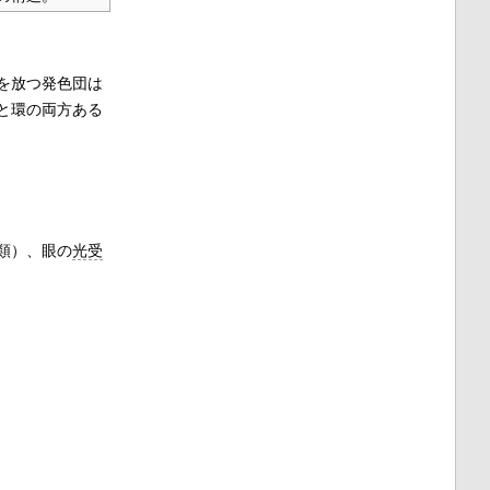
を放つ発色団は
と環の両方ある
。
類）、眼の
光受