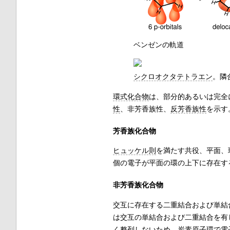
ベンゼンの軌道
シクロオクタテトラエン
。隣
環式化合物
は、部分的あるいは完全
性
、非芳香族性、
反芳香族性
を示す
芳香族化合物
ヒュッケル則
を満たす共役、平面、
個の電子が平面の環の上下に存在す
非芳香族化合物
交互に存在する二重結合および単結
は交互の単結合および二重結合を有
く整列しないため、炭素原子環で電