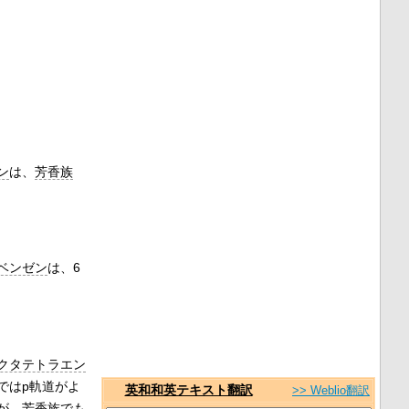
ン
は、
芳香族
ベンゼン
は、6
クタテトラエン
ではp軌道がよ
英和和英テキスト翻訳
>> Weblio翻訳
が、芳香族でも