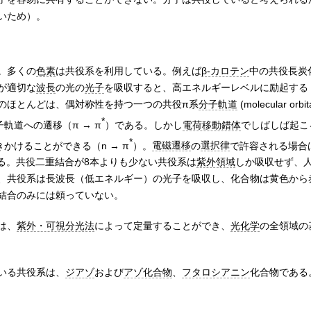
いため）。
。多くの
色素
は共役系を利用している。例えば
β-カロテン
中の共役長炭
が適切な
波長
の光の
光子
を吸収すると、高エネルギーレベルに励起する
のほとんどは、偶対称性を持つ一つの共役π系
分子軌道
(molecular orb
*
軌道への遷移（π → π
）である。しかし
電荷移動錯体
でしばしば起こ
*
かけることができる（n → π
）。
電磁遷移
の
選択律
で許容される場合
る。共役二重結合が8本よりも少ない共役系は
紫外領域
しか吸収せず、
、共役系は長波長（低エネルギー）の光子を吸収し、化合物は黄色から
結合のみには頼っていない。
は、
紫外・可視分光法
によって定量することができ、
光化学
の全領域の
いる共役系は、
ジアゾ
および
アゾ化合物
、
フタロシアニン
化合物である