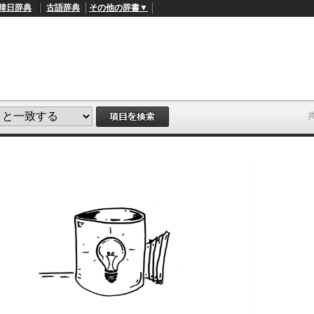
韓日辞典
古語辞典
その他の辞書▼