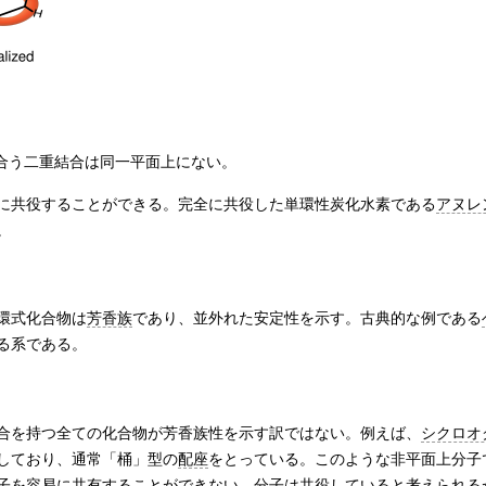
合う二重結合は同一平面上にない。
に共役することができる。完全に共役した単環性炭化水素である
アヌレ
。
環式化合物は
芳香族
であり、並外れた安定性を示す。古典的な例である
る系である。
合を持つ全ての化合物が芳香族性を示す訳ではない。例えば、
シクロオ
しており、通常「桶」型の
配座
をとっている。このような非平面上分子
子を容易に共有することができない。分子は共役していると考えられる