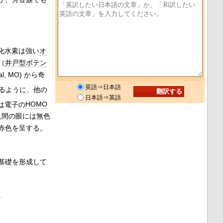
化水素は強い
オ
（
井戸型ポテン
ital, MO) から奇
英語⇒日本語
るように、他の
日本語⇒英語
は電子の
HOMO
人間の眼には無色
赤色を呈する。
基礎を形成して
。