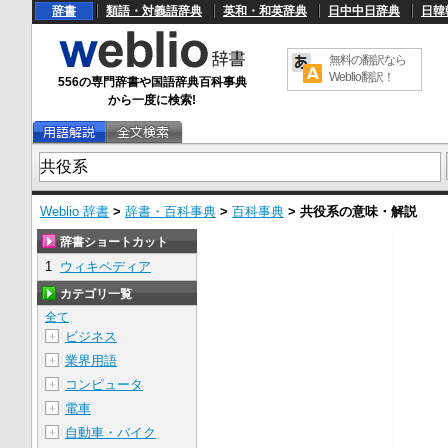
辞書
類語・対義語辞典
英和・和英辞典
日中中日辞典
日韓
無料の翻訳なら
Weblio翻訳！
556の専門辞書や国語辞典百科事典
から一度に検索!
Weblio 辞書
>
辞書・百科事典
>
百科事典
>
共役系
の意味・解説
辞書ショートカット
1
ウィキペディア
カテゴリ一覧
全て
ビジネス
＋
業界用語
＋
コンピュータ
＋
電車
＋
自動車・バイク
＋