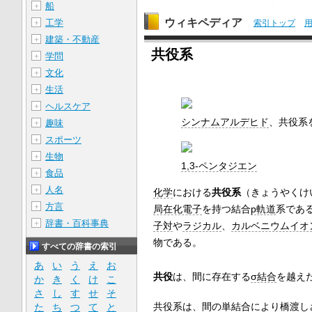
船
＋
ウィキペディア
工学
＋
索引トップ
建築・不動産
＋
共役系
学問
＋
文化
＋
生活
＋
ヘルスケア
＋
シンナムアルデヒド
、共役系
趣味
＋
スポーツ
＋
生物
＋
1,3-ペンタジエン
食品
＋
人名
＋
化学
における
共役系
（きょうやくけ
方言
＋
局在化電子
を持つ結合
p軌道
系であ
辞書・百科事典
＋
子対
や
ラジカル
、
カルベニウムイオ
物である。
すべての辞書の索引
あ
い
う
え
お
共役
は、間に存在する
σ結合
を越え
か
き
く
け
こ
さ
し
す
せ
そ
共役系は、間の単結合により橋渡し
た
ち
つ
て
と