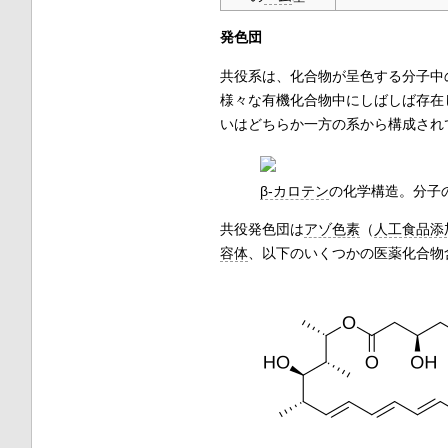
発色団
共役系は、化合物が呈色する分子中
様々な有機化合物中にしばしば存在
いはどちらか一方の系から構成されて
β-カロテン
の化学構造。分子
共役発色団は
アゾ色素
（
人工食品添
容体
、以下のいくつかの医薬化合物