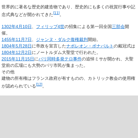
世界的に著名な歴史的建造物であり、歴史的にも多くの祝賀行事や記
[
11
]
念式典などが開かれてきた
。
1302年
4月10日
、
フィリップ4世
の招集による第一回全国
三部会
開
催。
1455年
11月7日
、
ジャンヌ・ダルク復権裁判
開始。
1804年
5月28日
に帝政を宣言した
ナポレオン・ボナパルト
の戴冠式は
1804年
12月2日
にノートルダム大聖堂で行われた。
2015年
11月15日
に
パリ同時多発テロ事件
の追悼ミサが開かれ、大聖
堂前の広場にも大勢のパリ市民が集まった。
その他
建物の所有権はフランス政府が有すものの、カトリック教会の使用権
[
12
]
が認められている
。