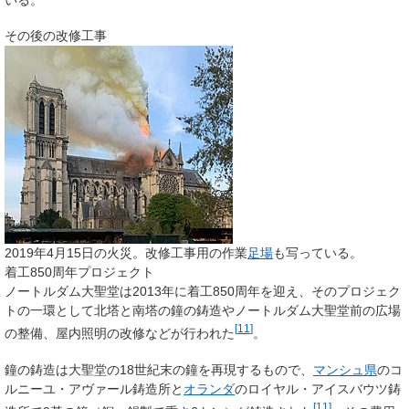
その後の改修工事
2019年4月15日の火災。改修工事用の作業
足場
も写っている。
着工850周年プロジェクト
ノートルダム大聖堂は2013年に着工850周年を迎え、そのプロジェク
トの一環として北塔と南塔の鐘の鋳造やノートルダム大聖堂前の広場
[
11
]
の整備、屋内照明の改修などが行われた
。
鐘の鋳造は大聖堂の18世紀末の鐘を再現するもので、
マンシュ県
のコ
ルニーユ・アヴァール鋳造所と
オランダ
のロイヤル・アイスバウツ鋳
[
11
]