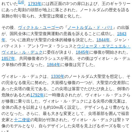
[
14
]
れていた
。
1793年
には西正面の3つの扉口および、王のギャラリー
にあった彫刻の頭部が地上に落とされた。ノートルダムの歴史を語る
装飾が削り取られ、大聖堂は廃墟と化した。
その後、
ヴィクトル・ユーゴー
の『
ノートルダム・ド・パリ
』の出版
が、国民全体に大聖堂復興運動の意義を訴えることに成功し、
1843
年
、ついに政府が大聖堂の全体的補修を決定した。
1844年
、ジャン・
バティスト・ アントワーヌ・ラシュスと
ウジェーヌ・エマニュエル・
ヴィオレ・ル・デュク
に委任が決まり、
1845年
に修復が開始された。
1857年
、共同修復者のラシュスが死去。その後はヴィオレ・ル・デュ
ク単独の作業となった。
1864年
に修復は完了した。
ヴィオレ・ル・デュクは、
1330年
のノートルダム大聖堂を想定し、そ
の完全なる復元に努めた。大規模な修復の一つが、大聖堂の交差部に
あった尖塔の復元である。この尖塔は落雷でたびたび炎上し、倒壊の
危険があるため
1792年
に一時撤去されたが、ヴィオレ・ル・デュクら
が修復に乗り出した。ヴィオレ・ル・デュクによる尖塔の復元案は、
全体の高さを以前よりも約10m高く設定し、デザインもより豊かなも
のとなった。さらに、最も大きな変更として、尖塔基部を囲んで福音
史家と
十二使徒
の彫刻が付加された。ヴィオレ・ル・デュクは聖トマ
像のモデルとなり、自らデザインした尖塔を見上げるポーズを取って
いる。