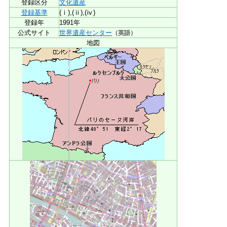
登録区分
文化遺産
登録基準
(ⅰ),(ⅱ),(ⅳ)
登録年
1991年
公式サイト
世界遺産センター
（英語）
地図