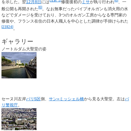
[
注釈 1
]
[
6
]
を示した。翌
12月8日
には
修復後初の
ミサ
が執り行われ
、一
[
6
]
般公開も再開された
。なお無事だったパイプオルガンも消火用の水
などでダメージを受けており、3つのオルガン工房からなる専門家の
修復や、フランス在住の日本人職人を中心とした調律が手掛けられた
[
23
]
[
24
]
。
ギャラリー
ノートルダム大聖堂の姿
セーヌ川左岸
パリ5区
側、
サン=ミッシェル橋
から見る大聖堂。左は
パ
リ警視庁
。