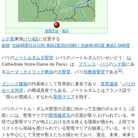
使用方法
・
表示
シテ島
東側
パリ4区
に位置する
座標
:
北緯48度51分11秒
東経2度20分59秒
/
北緯48.853度 東経2.3498度
パリの
ノートルダム大聖堂
（パリのノートルダムだいせいどう、
仏
:
Cathédrale Notre-Dame de Paris
）は、
フランス
・
パリ
の
シテ島
にあ
[
1
]
る
ローマ・カトリック教会
の
大聖堂
、パリ
司教座聖堂
である
。
ゴシック建築
の代表格として世界的に著名であり、
世界遺産
「
パリの
セーヌ河岸
」の構成資産でもある。ノートルダムとはフランス語で
「我らが貴婦人」すなわち
聖母マリア
を指す。
パリのノートル・ダム大聖堂の正面に向かって左側のポルタイユ（正
面）には、聖母マリアの
聖母被昇天
の主題が取り上げられている。中
段では聖母マリアが地上における生を終える場面が描かれ、上段でキ
リストから祝福を授けられている聖母マリアが鎮座している。キリス
トを中心にして天使や聖人たちが描かれており、過去、未来、未来と