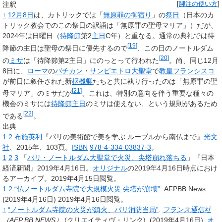
注釈
[
脚注の使い方
]
↑
12月8日
は、カトリックでは「
無原罪の御宿り
」の
祭日
（日本のカ
トリック教会でのこの祭日の訳語は「無原罪の聖母マリア」）だが、
2024年は日曜日（
待降節
第2
主日
C年）と重なる。通常の典礼では待
[
19
]
降節の主日は聖母の祭日に優先するので
、この日のノートルダム
[
20
]
の
ミサ
は「待降節第2主日」にのっとって行われた
。尚、同じ12月
8日に、
ローマ
の
バチカン
・
サンピエトロ大聖堂
で
教皇フランシスコ
が前日に叙任された新
枢機卿
たちと共に執り行ったのは「無原罪の聖
[
21
]
母マリア」のミサだが
、これは、特別の意向を伴う重要な種々の
機会のミサには
待降節
主日
のミサは使えない、という規則があるため
[
22
]
である
。
出典
1
2
布施英利
『パリの美術館で美を学ぶ ルーブルから南仏まで』
光文
社
、2015年、103頁。
ISBN
978-4-334-03837-3
。
1
2
3
「
パリ・ノートルダム大聖堂で火災、尖塔崩れ落ちる
」『日本
経済新聞』2019年4月16日。
オリジナル
の2019年4月16日時点におけ
るアーカイブ。2019年4月15日閲覧。
1
2
“仏ノートルダム寺院で大規模火災 尖塔が崩壊”
.
AFPBB News.
(2019年4月16日)
2019年4月16日閲覧。
↑
“ノートルダム寺院の火災が鎮火、パリ消防当局”
.
フランス通信社
（AFP BB NEWS）
(クリエイティヴ・リンク).
(2019年4月16日).
オ