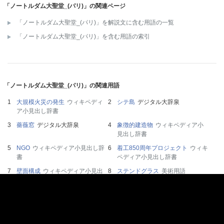
「ノートルダム大聖堂_(パリ)」の関連ページ
「ノートルダム大聖堂_(パリ)」を解説文に含む用語の一覧
「ノートルダム大聖堂_(パリ)」を含む用語の索引
「ノートルダム大聖堂_(パリ)」の関連用語
大規模火災の発生
ウィキペディ
シテ島
デジタル大辞泉
ア小見出し辞書
薔薇窓
デジタル大辞泉
象徴的建造物
ウィキペディア小
見出し辞書
NGO
ウィキペディア小見出し辞
着工850周年プロジェクト
ウィキ
書
ペディア小見出し辞書
壁面構成
ウィキペディア小見出
ステンドグラス
美術用語
し辞書
グレース大聖堂
デジタル大辞泉
ノートル‐ダム
デジタル大辞泉