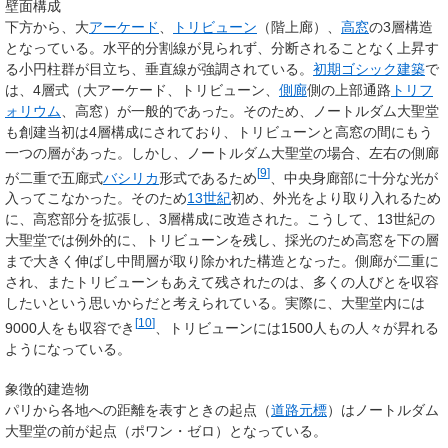
壁面構成
下方から、大
アーケード
、
トリビューン
（階上廊）、
高窓
の3層構造
となっている。水平的分割線が見られず、分断されることなく上昇す
る小円柱群が目立ち、垂直線が強調されている。
初期ゴシック建築
で
は、4層式（大アーケード、トリビューン、
側廊
側の上部通路
トリフ
ォリウム
、高窓）が一般的であった。そのため、ノートルダム大聖堂
も創建当初は4層構成にされており、トリビューンと高窓の間にもう
一つの層があった。しかし、ノートルダム大聖堂の場合、左右の側廊
[
9
]
が二重で五廊式
バシリカ
形式であるため
、中央身廊部に十分な光が
入ってこなかった。そのため
13世紀
初め、外光をより取り入れるため
に、高窓部分を拡張し、3層構成に改造された。こうして、13世紀の
大聖堂では例外的に、トリビューンを残し、採光のため高窓を下の層
まで大きく伸ばし中間層が取り除かれた構造となった。側廊が二重に
され、またトリビューンもあえて残されたのは、多くの人びとを収容
したいという思いからだと考えられている。実際に、大聖堂内には
[
10
]
9000人をも収容でき
、トリビューンには1500人もの人々が昇れる
ようになっている。
象徴的建造物
パリから各地への距離を表すときの起点（
道路元標
）はノートルダム
大聖堂の前が起点（ポワン・ゼロ）となっている。