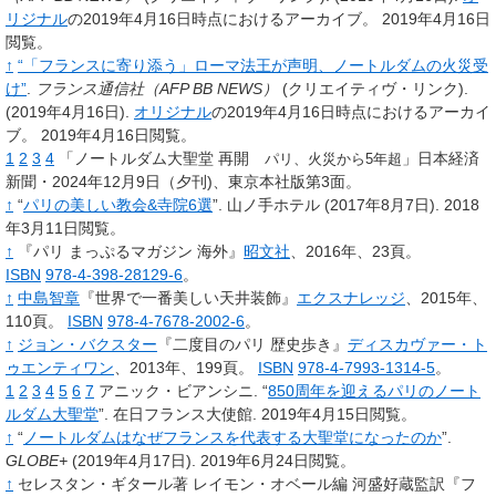
リジナル
の2019年4月16日時点におけるアーカイブ。
2019年4月16日
閲覧。
↑
“「フランスに寄り添う」ローマ法王が声明、ノートルダムの火災受
け”
.
フランス通信社（AFP BB NEWS）
(クリエイティヴ・リンク).
(2019年4月16日).
オリジナル
の2019年4月16日時点におけるアーカイ
ブ。
2019年4月16日閲覧。
1
2
3
4
「ノートルダム大聖堂 再開
」日本経済
パリ、火災から5年超
新聞・2024年12月9日（夕刊)、東京本社版第3面。
↑
“
パリの美しい教会&寺院6選
”.
山ノ手ホテル
(2017年8月7日).
2018
年3月11日閲覧。
↑
『パリ まっぷるマガジン 海外』
昭文社
、2016年、23頁。
ISBN
978-4-398-28129-6
。
↑
中島智章
『世界で一番美しい天井装飾』
エクスナレッジ
、2015年、
110頁。
ISBN
978-4-7678-2002-6
。
↑
ジョン・バクスター
『二度目のパリ 歴史歩き』
ディスカヴァー・ト
ゥエンティワン
、2013年、199頁。
ISBN
978-4-7993-1314-5
。
1
2
3
4
5
6
7
アニック・ビアンシニ.
“
850周年を迎えるパリのノート
ルダム大聖堂
”.
在日フランス大使館.
2019年4月15日閲覧。
↑
“
ノートルダムはなぜフランスを代表する大聖堂になったのか
”.
GLOBE+
(2019年4月17日).
2019年6月24日閲覧。
↑
セレスタン・ギタール著 レイモン・オベール編 河盛好蔵監訳『フ