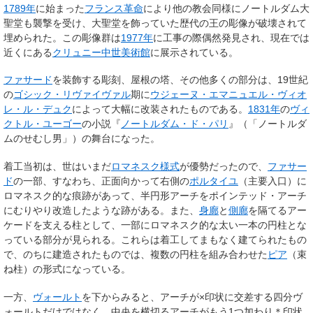
1789年
に始まった
フランス革命
により他の教会同様にノートルダム大
聖堂も襲撃を受け、大聖堂を飾っていた歴代の王の彫像が破壊されて
埋められた。この彫像群は
1977年
に工事の際偶然発見され、現在では
近くにある
クリュニー中世美術館
に展示されている
。
ファサード
を装飾する彫刻、屋根の塔、その他多くの部分は、19世紀
の
ゴシック・リヴァイヴァル
期に
ウジェーヌ・エマニュエル・ヴィオ
レ・ル・デュク
によって大幅に改装されたものである。
1831年
の
ヴィ
クトル・ユーゴー
の小説『
ノートルダム・ド・パリ
』（「ノートルダ
ムのせむし男」）の舞台になった。
着工当初は、世はいまだ
ロマネスク様式
が優勢だったので、
ファサー
ド
の一部、すなわち、正面向かって右側の
ポルタイユ
（主要入口）に
ロマネスク的な痕跡があって、半円形アーチをポインテッド・アーチ
にむりやり改造したような跡がある。また、
身廊
と
側廊
を隔てるアー
ケードを支える柱として、一部にロマネスク的な太い一本の円柱とな
っている部分が見られる。これらは着工してまもなく建てられたもの
で、のちに建造されたものでは、複数の円柱を組み合わせた
ピア
（束
ね柱）の形式になっている。
一方、
ヴォールト
を下からみると、アーチが×印状に交差する四分ヴ
ォールトだけではなく、中央を横切るアーチがもう1つ加わり＊印状