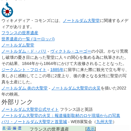
ウィキメディア・コモンズには、
ノートルダム大聖堂
に関連するメデ
ィアがあります。
フランスの世界遺産
世界遺産の一覧 (ヨーロッパ)
ノートルダム聖堂
ノートルダム・ド・パリ
-
ヴィクトル・ユーゴー
の小説。かなり荒廃
し破壊の憂き目にあった聖堂に人々の関心を集める為に執筆された。
その結果、1844年から1864年にかけて大改修されることとなった。
ジークムント・フロイト
-
1885年
に留学に来た際に観光で立ち寄り、
美しさに感動してここの塔に2度上り、後の妻となる女性に聖堂の写
真を土産にした。
ノートルダム 炎の大聖堂
-
ノートルダム大聖堂の火災
を描いた2022
年の映画。
外部リンク
ノートルダム大聖堂公式サイト
フランス語と英語
ノートルダム大聖堂の火災：報道撮影取材のロケ現場からの写真
パリ・ノートルダム大聖堂と首里城
- WEB展覧会（
九州大学
）
表
話
編
歴
[
表示
]
フランスの世界遺産