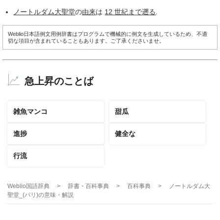
ノートルダム大聖堂
の
由来
は
12 世紀まで
遡る
.
Weblio日本語例文用例辞書はプログラムで機械的に例文を生成しているため、不適
切な項目が含まれていることもあります。ご了承くださいませ。
急上昇のことば
雑魚マンコ
甜瓜
進捗
健全な
行流
Weblio国語辞典
>
辞書・百科事典
>
百科事典
>
ノートルダム大
聖堂_(パリ)
の意味・解説