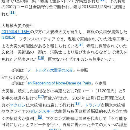
造所で9基の鐘（銅・錫製で重さ6トン）が鋳造された
。その費用
の200万ユーロは全額寄付金で賄われ、鐘は2013年3月23日に披露さ
[
11
]
れた
。
大規模火災の発生
2019年
4月15日
の夕方に大規模火災が発生し、屋根の尖塔が崩落した
[
3
]
[
2
]
[
15
]
。フランスのメディアでは、現地で実施されていた改修工事に
[
2
]
よる火災の可能性があると報じられている
。寺院に保管されていた
文化財・美術品の一部は、消防士により運び出されるなどして焼失を
[
16
]
免れたと発表された
。巨大なパイプオルガンも無事だった。
→詳細は「
ノートルダム大聖堂の火災
」を参照
5年ぶりの復活
→詳細は「
en:Reopening of Notre-Dame de Paris
」を参照
火災後、焼失した屋根などの再建などに7億ユーロ（1120億円）と5
[
17
]
年半の歳月を掛けて
再建が行われ、2024年12月7日に再開記念式
[
18
]
典が
マクロン
仏大統領も出席して行われ
、
トランプ
次期米大統領
やウクライナの
ゼレンスキー
大統領ら各国政府首脳級約40人を含む多
[
6
]
くの招待客が参列し
、マクロン大統領は国民を代表して「不可能を
可能にした」とスピーチを行い、再建に携わった全ての人々への謝意