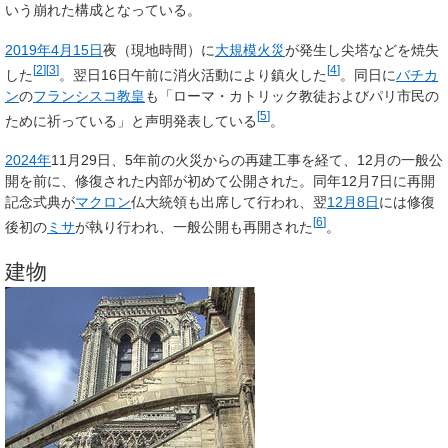
いう崩れた構成となっている。
2019年
4月15日
夜（現地時間）に
大規模火災
が発生し尖塔などを焼失
[
2
]
[
3
]
[
4
]
した
。翌日16日午前に消火活動により鎮火した
。同日に
バチカ
ン
の
フランシスコ教皇
も「ローマ・カトリック教徒およびパリ市民の
[
5
]
ために祈っている」と声明発表している
。
2024年
11月29日、5年前の火災からの再建工事を経て、12月の一般公
開を前に、修復された内部が初めて公開された。同年12月7日に再開
記念式典が
マクロン
仏大統領も出席して行われ、翌
12月8日
には修復
[
6
]
後初の
ミサ
が執り行われ、一般公開も再開された
。
建物