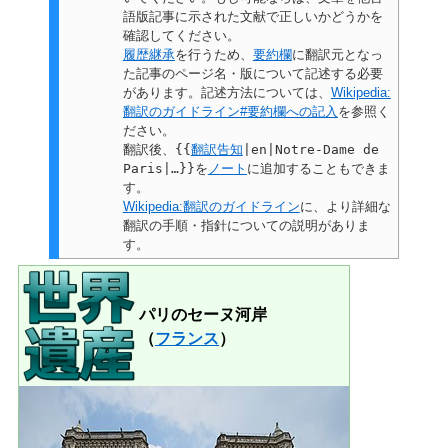
語版記事に示された文献で正しいかどうかを
確認してください。
履歴継承
を行うため、
要約欄
に翻訳元となっ
た記事のページ名・版について記述する必要
があります。記述方法については、
Wikipedia:
翻訳のガイドライン#要約欄への記入
を参照く
ださい。
翻訳後、
{{
翻訳告知
|en|Notre-Dame de
Paris|…}}
を
ノート
に追加することもできま
す。
Wikipedia:翻訳のガイドライン
に、より詳細な
翻訳の手順・指針についての説明がありま
す。
パリのセーヌ河岸
（
フランス
）