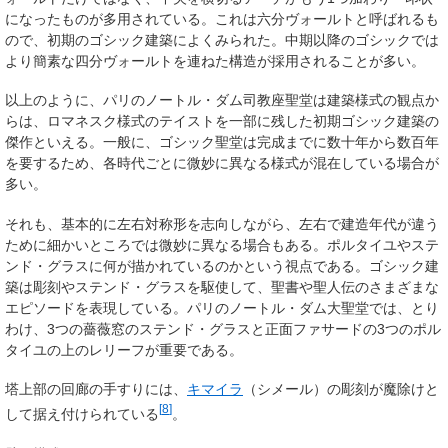
になったものが多用されている。これは六分ヴォールトと呼ばれるも
ので、初期のゴシック建築によくみられた。中期以降のゴシックでは
より簡素な四分ヴォールトを連ねた構造が採用されることが多い。
以上のように、パリのノートル・ダム司教座聖堂は建築様式の観点か
らは、ロマネスク様式のテイストを一部に残した初期ゴシック建築の
傑作といえる。一般に、ゴシック聖堂は完成までに数十年から数百年
を要するため、各時代ごとに微妙に異なる様式が混在している場合が
多い。
それも、基本的に左右対称形を志向しながら、左右で建造年代が違う
ために細かいところでは微妙に異なる場合もある。ポルタイユやステ
ンド・グラスに何が描かれているのかという視点である。ゴシック建
築は彫刻やステンド・グラスを駆使して、聖書や聖人伝のさまざまな
エピソードを表現している。パリのノートル・ダム大聖堂では、とり
わけ、3つの薔薇窓のステンド・グラスと正面ファサードの3つのポル
タイユの上のレリーフが重要である。
塔上部の回廊の手すりには、
キマイラ
（シメール）の彫刻が魔除けと
[
8
]
して据え付けられている
。