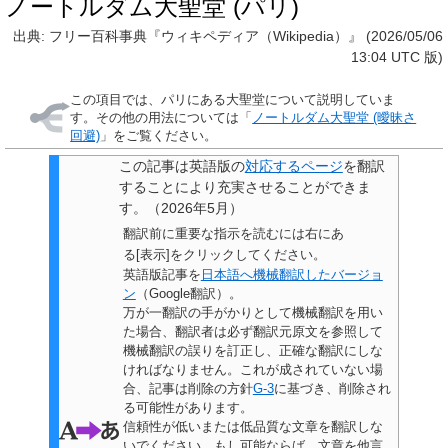
ノートルダム大聖堂 (パリ)
出典: フリー百科事典『ウィキペディア（Wikipedia）』 (2026/05/06
13:04 UTC 版)
この項目では、パリにある大聖堂について説明していま
す。その他の用法については「
ノートルダム大聖堂 (曖昧さ
回避)
」をご覧ください。
この記事は
英語版の
対応するページ
を翻訳
することにより充実させることができま
す。
（
2026年5月
）
翻訳前に重要な指示を読むには右にあ
る[表示]をクリックしてください。
英語版記事を
日本語へ機械翻訳したバージョ
ン
（Google翻訳）。
万が一翻訳の手がかりとして機械翻訳を用い
た場合、翻訳者は必ず翻訳元原文を参照して
機械翻訳の誤りを訂正し、正確な翻訳にしな
ければなりません。これが成されていない場
合、
記事は削除の方針
G-3
に基づき、削除され
る可能性があります。
信頼性が低いまたは低品質な文章を翻訳しな
いでください。もし可能ならば、文章を他言