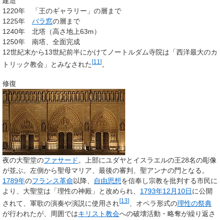
建造
1220年 「王のギャラリー」の層まで
1225年
バラ窓
の層まで
1240年 北塔（高さ地上63m）
1250年 南塔、全面完成
12世紀末から13世紀前半にかけてノートルダム寺院は「西洋最大のカ
[
11
]
トリック教会」とみなされた
。
修復
夜の大聖堂の
ファサード
。上部にユダヤとイスラエルの王28名の彫像
が並ぶ。左側から聖母マリア、最後の審判、聖アンナの門となる。
1789年
の
フランス革命
以降、
自由思想
を信奉し宗教を批判する市民に
より、大聖堂は「理性の神殿」と改められ、
1793年
12月10日
に公開
[
13
]
されて、軍歌の演奏や演説に使用され
、オペラ形式の
理性の祭典
が行われたが、周囲では
キリスト教会
への破壊活動・略奪が繰り返さ