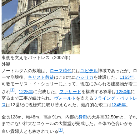
東側を支えるバットレス（2007年）
外観
ノートルダムの敷地は、
ローマ時代
には
ユピテル
神域であったが、ロ
ーマ崩壊後、
キリスト教徒
はこの地に
バシリカ
を建設した。
1163年
、
司教モーリス・ド・シュリーによって、現在にみられる建築物が着工
[
1
]
され
、
1225年
に完成した。
ファサード
を構成する双塔は
1250年
に
至るまで工事が続けられ、
ヴォールト
を支える
フライング・バットレ
ス
は12世紀に現様式に取り替えられた。最終的な竣工は
1345年
。
全長128m、幅48m、高さ91m、内部の
身廊
の天井高32.50mと、それ
までにない壮大なスケールの大聖堂が完成した。全体の色合いから、
[
7
]
白い貴婦人
とも称されている
。