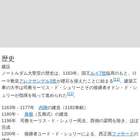
歴史
建設
ノートルダム大聖堂の歴史は、1163年、国王
ルイ7世
臨席のもと、ロ
[
11
]
ーマ教皇
アレクサンデル3世
が礎石を据えたことに始まる
。建築工
事の大半は司教モーリス・ド・シュリーとその後継者オドン・ド・シ
[
11
]
ュリーが指揮を執って進められた
。
1163年 - 1177年
内陣
の建造（1182奉献）
1180年 -
身廊
（五廊式）の建造
1196年 司教モーリス・ド・シュリー死去、西側の梁間を除き、ほぼ
完成
1200年 - 後継者ユード・ド・シュリーによる、西正面
ファサード
の