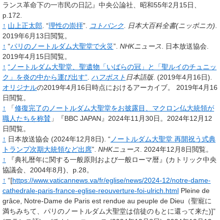
ランス革命下の一市民の日記』中央公論社、昭和55年2月15日、
p.172.
↑
山上正太郎
.
“
理性の崇拝
”.
コトバンク
.
日本大百科全書(ニッポニカ)
.
2019年6月13日閲覧。
↑
“
パリのノートルダム大聖堂で火災
”.
NHKニュース
.
日本放送協会.
2019年4月15日閲覧。
↑
“ノートルダム大聖堂、聖遺物「いばらの冠」と「聖ルイのチュニッ
ク」を炎の中から運び出す”
.
ハフポスト
日本語版
.
(2019年4月16日).
オリジナル
の2019年4月16日時点におけるアーカイブ。
2019年4月16
日閲覧。
↑
「
修復完了のノートルダム大聖堂をお披露目、マクロン仏大統領が
職人たちを称賛
」『BBC JAPAN』2024年11月30日。2024年12月12
日閲覧。
↑
日本放送協会
(2024年12月8日).
“
ノートルダム大聖堂 再開祝う式典
トランプ次期大統領など出席
”.
NHKニュース
.
2024年12月8日閲覧。
↑
『典礼暦年に関する一般原則および一般ローマ暦』(カトリック中央
協議会、2004年8月)、p.28。
↑
“[
https://www.vaticannews.va/fr/eglise/news/2024-12/notre-dame-
cathedrale-paris-france-eglise-reouverture-foi-ulrich.html
Pleine de
grâce, Notre-Dame de Paris est rendue au peuple de Dieu（聖寵に
満ちみちて、パリのノートルダム大聖堂は信徒のもとに還って来た)]”