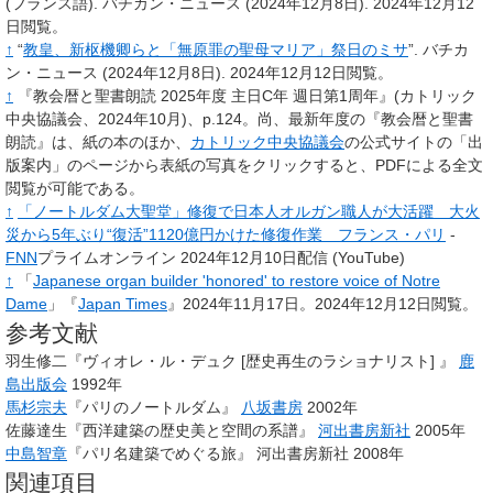
(フランス語).
バチカン・ニュース
(2024年12月8日).
2024年12月12
日閲覧。
↑
“
教皇、新枢機卿らと「無原罪の聖母マリア」祭日のミサ
”.
バチカ
ン・ニュース
(2024年12月8日).
2024年12月12日閲覧。
↑
『教会暦と聖書朗読 2025年度 主日C年 週日第1周年』(カトリック
中央協議会、2024年10月)、p.124。尚、最新年度の『教会暦と聖書
朗読』は、紙の本のほか、
カトリック中央協議会
の公式サイトの「出
版案内」のページ
から表紙の写真をクリックすると、PDFによる全文
閲覧が可能である。
↑
「ノートルダム大聖堂」修復で日本人オルガン職人が大活躍 大火
災から5年ぶり“復活”1120億円かけた修復作業 フランス・パリ
-
FNN
プライムオンライン 2024年12月10日配信 (YouTube)
↑
「
Japanese organ builder 'honored' to restore voice of Notre
Dame
」『
Japan Times
』2024年11月17日。2024年12月12日閲覧。
参考文献
羽生修二『ヴィオレ・ル・デュク [歴史再生のラショナリスト] 』
鹿
島出版会
1992年
馬杉宗夫
『パリのノートルダム』
八坂書房
2002年
佐藤達生『西洋建築の歴史美と空間の系譜』
河出書房新社
2005年
中島智章
『パリ名建築でめぐる旅』 河出書房新社 2008年
関連項目