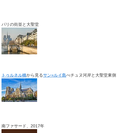
パリの街並と大聖堂
トゥルネル橋
から見る
サン=ルイ島
べチュヌ河岸と大聖堂東側
南ファサード、2017年