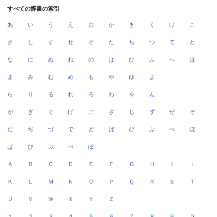
すべての辞書の索引
あ
い
う
え
お
か
き
く
け
こ
さ
し
す
せ
そ
た
ち
つ
て
と
な
に
ぬ
ね
の
は
ひ
ふ
へ
ほ
ま
み
む
め
も
や
ゆ
よ
ら
り
る
れ
ろ
わ
を
ん
が
ぎ
ぐ
げ
ご
ざ
じ
ず
ぜ
ぞ
だ
ぢ
づ
で
ど
ば
び
ぶ
べ
ぼ
ぱ
ぴ
ぷ
ぺ
ぽ
Ａ
Ｂ
Ｃ
Ｄ
Ｅ
Ｆ
Ｇ
Ｈ
Ｉ
Ｊ
Ｋ
Ｌ
Ｍ
Ｎ
Ｏ
Ｐ
Ｑ
Ｒ
Ｓ
Ｔ
Ｕ
Ｖ
Ｗ
Ｘ
Ｙ
Ｚ
１
２
３
４
５
６
７
８
９
０