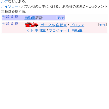
ルブ
などがある。
ハイソカー
- バブル期の日本における、ある種の国産D～Eセグメント
車種群を指す語。
表
話
編
歴
[
表示
]
自動車
設計
表
話
編
歴
[
表示
]
ポータル 自動車
/
プロジェ
クト 乗用車
/
プロジェクト 自動車