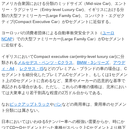
アメリカ合衆国における分類のミッドサイズ（Mid-size Car)、エント
リー・ラグジャリー（Entry-level Luxury Car)、イギリスにおける分
類の大型ファミリーカー(Large Family Car)、コンパクト・エグゼク
ティブ(Compact Executive Car）がDセグメントに近似する。
ヨーロッパの消費者団体による自動車衝突安全テスト（
ユーロ
NCAP
）での大型ファミリーカー(Large Family Car）がDセグメント
に近似する。
イギリスにおいてCompact executive car(entry-level luxury car)に分
類される
メルセデス・ベンツ・Cクラス
、
BMW・3シリーズ
、
アウデ
ィ・A4
、
レクサス・IS
などのプレミアム・ブランドの車の場合は、C
セグメントを細分化したプレミアムCセグメント、もしくは1セグメン
ト上のDセグメントに含めるなど、業界やメーカーの恣意的な基準で
表記される場合がある。ただし、これらの車種の価格は、北米におい
ては大衆車より若干割高な程度の2万ドル台からである。
なお
ピックアップトラック
や
バン
などの商用車は、乗用車のセグメン
ト分類には属さない。
日本においてはいわゆる5ナンバー車への根強い需要からか、時にか
つてCD〜Dセグメントだった車種がスペック上Cセグメントより格下