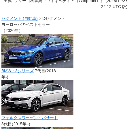
出典: フリー百科事典『ウィキペディア（Wikipedia）』 (2025/12/27
22:12 UTC 版)
セグメント (自動車)
>
Dセグメント
ヨーロッパのベストセラー
（2020年）
BMW・3シリーズ
7代目(2018
年-)
フォルクスワーゲン・パサート
8代目(2015年–)