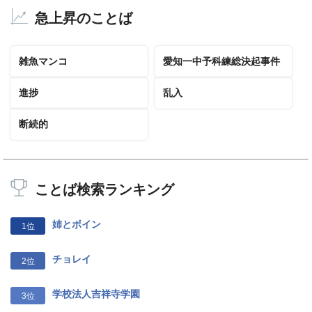
急上昇のことば
雑魚マンコ
愛知一中予科練総決起事件
進捗
乱入
断続的
ことば検索ランキング
姉とボイン
1位
チョレイ
2位
学校法人吉祥寺学園
3位