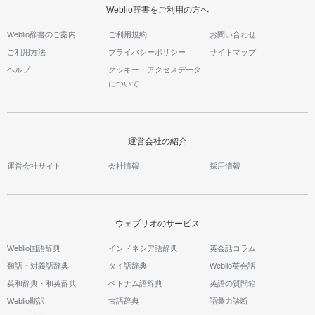
Weblio辞書をご利用の方へ
Weblio辞書のご案内
ご利用規約
お問い合わせ
ご利用方法
プライバシーポリシー
サイトマップ
ヘルプ
クッキー・アクセスデータ
について
運営会社の紹介
運営会社サイト
会社情報
採用情報
ウェブリオのサービス
Weblio国語辞典
インドネシア語辞典
英会話コラム
類語・対義語辞典
タイ語辞典
Weblio英会話
英和辞典・和英辞典
ベトナム語辞典
英語の質問箱
Weblio翻訳
古語辞典
語彙力診断