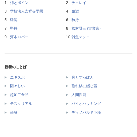
姉とボイン
チョレイ
学校法人吉祥寺学園
邂逅
確認
矜持
堅持
松村謙三 (実業家)
河本ロバート
雑魚マンコ
新着のことば
エキスポ
月とすっぽん
図々しい
割れ鍋に綴じ蓋
超加工食品
人間性能
テスクリアル
バイオハッキング
頭身
ディノバルド亜種