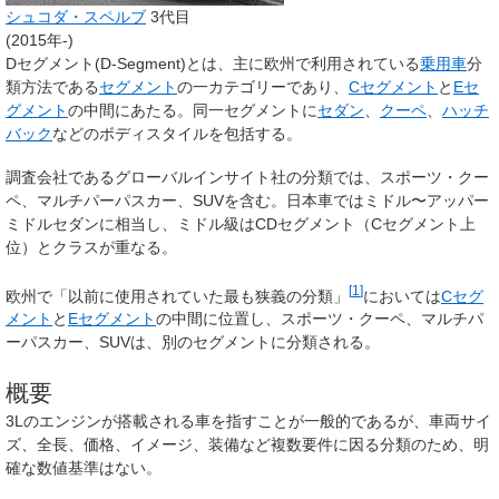
シュコダ・スペルブ
3代目
(2015年-)
Dセグメント
(D-Segment)とは、主に欧州で利用されている
乗用車
分
類方法である
セグメント
の一カテゴリーであり、
Cセグメント
と
Eセ
グメント
の中間にあたる。同一セグメントに
セダン
、
クーペ
、
ハッチ
バック
などのボディスタイルを包括する。
調査会社であるグローバルインサイト社の分類では、スポーツ・クー
ペ、マルチパーパスカー、SUVを含む。日本車ではミドル〜アッパー
ミドルセダンに相当し、ミドル級はCDセグメント（Cセグメント上
位）とクラスが重なる。
[
1
]
欧州で「以前に使用されていた最も狭義の分類」
においては
Cセグ
メント
と
Eセグメント
の中間に位置し、スポーツ・クーペ、マルチパ
ーパスカー、SUVは、別のセグメントに分類される。
概要
3Lのエンジンが搭載される車を指すことが一般的であるが、車両サイ
ズ、全長、価格、イメージ、装備など複数要件に因る分類のため、明
確な数値基準はない。