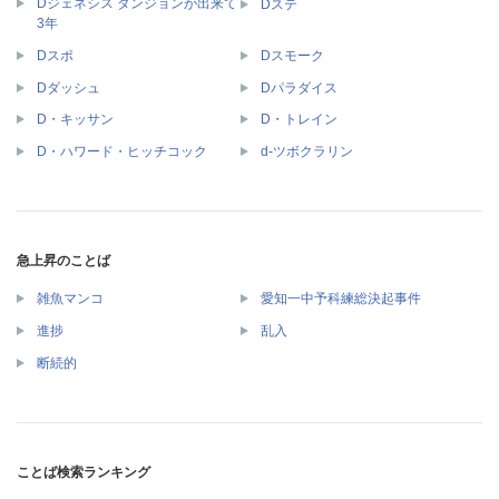
Dジェネシス ダンジョンが出来て
Dステ
3年
Dスポ
Dスモーク
Dダッシュ
Dパラダイス
D・キッサン
D・トレイン
D・ハワード・ヒッチコック
d-ツボクラリン
急上昇のことば
雑魚マンコ
愛知一中予科練総決起事件
進捗
乱入
断続的
ことば検索ランキング