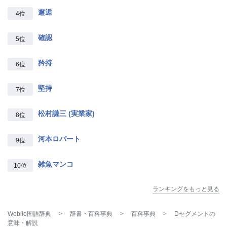
邂逅
4位
確認
5位
矜持
6位
堅持
7位
松村謙三 (実業家)
8位
河本ロバート
9位
雑魚マンコ
10位
ランキングをもっと見る
Weblio国語辞典
>
辞書・百科事典
>
百科事典
>
Dセグメント
の
意味・解説