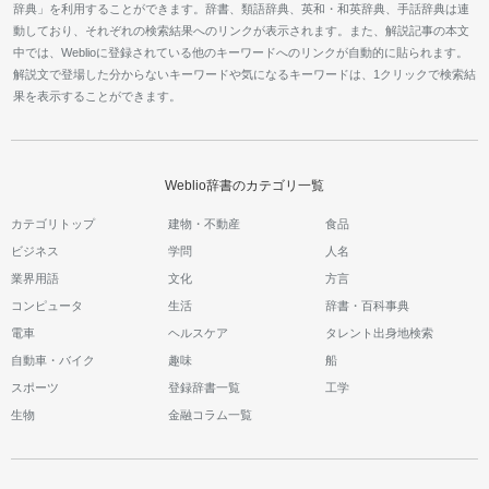
辞典」を利用することができます。辞書、類語辞典、英和・和英辞典、手話辞典は連
動しており、それぞれの検索結果へのリンクが表示されます。また、解説記事の本文
中では、Weblioに登録されている他のキーワードへのリンクが自動的に貼られます。
解説文で登場した分からないキーワードや気になるキーワードは、1クリックで検索結
果を表示することができます。
Weblio辞書のカテゴリ一覧
カテゴリトップ
建物・不動産
食品
ビジネス
学問
人名
業界用語
文化
方言
コンピュータ
生活
辞書・百科事典
電車
ヘルスケア
タレント出身地検索
自動車・バイク
趣味
船
スポーツ
登録辞書一覧
工学
生物
金融コラム一覧